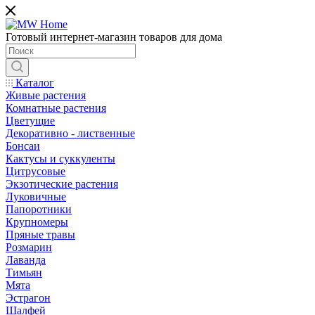
Готовый интернет-магазин товаров для дома
Каталог
Живые растения
Комнатные растения
Цветущие
Декоративно - лиственные
Бонсаи
Кактусы и суккуленты
Цитрусовые
Экзотические растения
Луковичные
Папоротники
Крупномеры
Пряные травы
Розмарин
Лаванда
Тимьян
Мята
Эстрагон
Шалфей