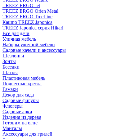
TREEZ ERGO Jet
TREEZ ERGO Orien Metal
TREEZ ERGO TreeLine
Кашпо TREEZ Japonica
TREEZ Japonica серия Hikari
Все для дачи
Уличная мебель
Наборы уличной мебели
Садовые качели и аксессуары
Шезлонги
Зонты
Беседки
Шатры
Пластиковая мебель
Подвесные кресла
Гамаки
Декор для сада
Садовые фигуры
Флюгеры
Садовые арки
Изделия из дерева
Готовим на огне
Мангалы
Аксессуары для грилей