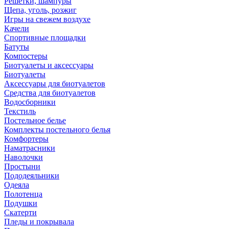
Решетки, шампуры
Щепа, уголь, розжиг
Игры на свежем воздухе
Качели
Спортивные площадки
Батуты
Компостеры
Биотуалеты и аксессуары
Биотуалеты
Аксессуары для биотуалетов
Средства для биотуалетов
Водосборники
Текстиль
Постельное белье
Комплекты постельного белья
Комфортеры
Наматрасники
Наволочки
Простыни
Пододеяльники
Одеяла
Полотенца
Подушки
Скатерти
Пледы и покрывала