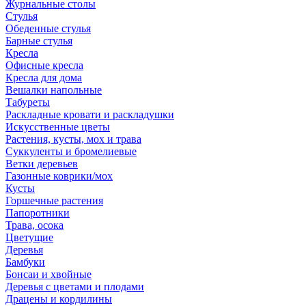
Журнальные столы
Стулья
Обеденные стулья
Барные стулья
Кресла
Офисные кресла
Кресла для дома
Вешалки напольные
Табуреты
Раскладные кровати и раскладушки
Искусственные цветы
Растения, кусты, мох и трава
Суккуленты и бромелиевые
Ветки деревьев
Газонные коврики/мох
Кусты
Горшечные растения
Папоротники
Трава, осока
Цветущие
Деревья
Бамбуки
Бонсаи и хвойные
Деревья с цветами и плодами
Драцены и кордилины