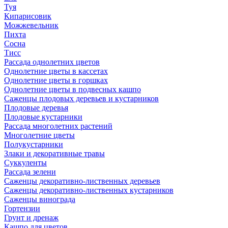
Туя
Кипарисовик
Можжевельник
Пихта
Сосна
Тисc
Рассада однолетних цветов
Однолетние цветы в кассетах
Однолетние цветы в горшках
Однолетние цветы в подвесных кашпо
Саженцы плодовых деревьев и кустарников
Плодовые деревья
Плодовые кустарники
Рассада многолетних растений
Многолетние цветы
Полукустарники
Злаки и декоративные травы
Суккуленты
Рассада зелени
Саженцы декоративно-лиственных деревьев
Саженцы декоративно-лиственных кустарников
Саженцы винограда
Гортензии
Грунт и дренаж
Кашпо для цветов