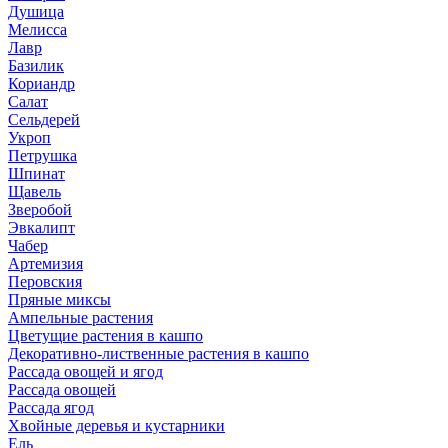
Душица
Мелисса
Лавр
Базилик
Кориандр
Салат
Сельдерей
Укроп
Петрушка
Шпинат
Щавель
Зверобой
Эвкалипт
Чабер
Артемизия
Перовския
Пряные миксы
Ампельные растения
Цветущие растения в кашпо
Декоративно-лиственные растения в кашпо
Рассада овощей и ягод
Рассада овощей
Рассада ягод
Хвойные деревья и кустарники
Ель