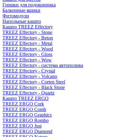
Горшки для подоконника
Балконные ящики
Фитомодули
Напольные кашпо
Кашпо TREEZ Effectory
TREEZ Effectory - Stone
TREEZ Effectory - Beton
TREEZ Effectory - Metal
TREEZ Effectory - Wood
TREEZ Effectory - Gloss
TREEZ Effectory - Wow
TREEZ Effectory - система автополива
TREEZ Effectory - Crystal
TREEZ Effectory - Volcano
TREEZ Effectory - Corten Steel
TREEZ Effectory - Black Stone
TREEZ Effectory - Quartz
Кашпо TREEZ ERGO
TREEZ ERGO Cork
TREEZ ERGO Comb
TREEZ ERGO Graphics
TREEZ ERGO Rombo
TREEZ ERGO Just
TREEZ ERGO Diamond
TREEZ ERGO Nature