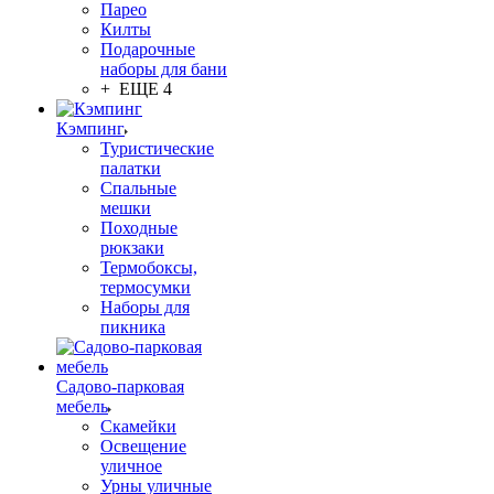
Парео
Килты
Подарочные
наборы для бани
+ ЕЩЕ 4
Кэмпинг
Туристические
палатки
Спальные
мешки
Походные
рюкзаки
Термобоксы,
термосумки
Наборы для
пикника
Садово-парковая
мебель
Скамейки
Освещение
уличное
Урны уличные