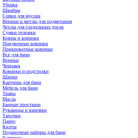
Уборка
Швабры
Совки для мусора
Веники и метлы для подметания
Чехлы для гладильных досок
Сумки-тележки
Ковры и коврики
Придверные коврики
Прикроватные коврики
Все для бани
Веники
Черпаки
Коврики и подстилки
Шапки
Картины для бани
Мебель для бани
Травы
Масла
Банные простыни
Рукавицы и варежки
Тапочки
Парео
Килты
Подарочные наборы для бани
Кэмпинг