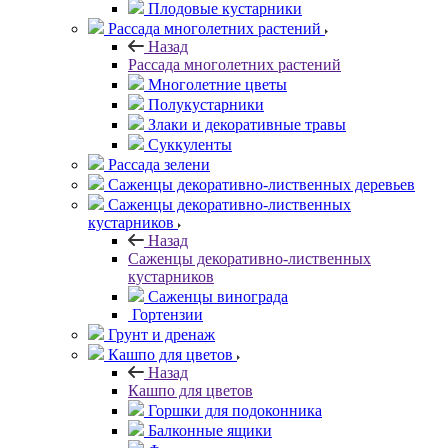
Плодовые кустарники
Рассада многолетних растений
Назад
Рассада многолетних растений
Многолетние цветы
Полукустарники
Злаки и декоративные травы
Суккуленты
Рассада зелени
Саженцы декоративно-лиственных деревьев
Саженцы декоративно-лиственных
кустарников
Назад
Саженцы декоративно-лиственных
кустарников
Саженцы винограда
Гортензии
Грунт и дренаж
Кашпо для цветов
Назад
Кашпо для цветов
Горшки для подоконника
Балконные ящики