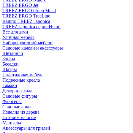
TREEZ ERGO Jet
TREEZ ERGO Orien Metal
TREEZ ERGO TreeLine
Кашпо TREEZ Japonica
TREEZ Japonica серия Hikari
Все для дачи
Уличная мебель
Наборы уличной мебели
Садовые качели и аксессуары
Шезлонги
Зонты
Беседки
Шатры
Пластиковая мебель
Подвесные кресла
Гамаки
Декор для сада
Садовые фигуры
Флюгеры
Садовые арки
Изделия из дерева
Готовим на огне
Мангалы
Аксессуары для грилей