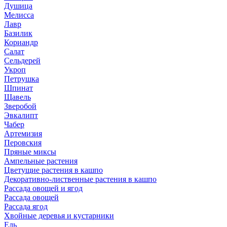
Душица
Мелисса
Лавр
Базилик
Кориандр
Салат
Сельдерей
Укроп
Петрушка
Шпинат
Щавель
Зверобой
Эвкалипт
Чабер
Артемизия
Перовския
Пряные миксы
Ампельные растения
Цветущие растения в кашпо
Декоративно-лиственные растения в кашпо
Рассада овощей и ягод
Рассада овощей
Рассада ягод
Хвойные деревья и кустарники
Ель