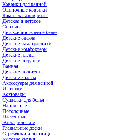
Коврики для ванной
Одиночные коврики
Комплекты ковриков
Детская и детское
Спальня
Детское постельное белье
Детские одеяла
Детские наматрасники
Детские комфортеры
Детские пледы
Детские подушки
Ванная
Детские полотенца
Детские халаты
Аксессуары для ванной
Игрушки
Хозтовары
Сушилки для белья
Напольные
Потолочные
Настенные
Электрические
Гладильные доски
Стремянки и лестницы
Бытовая химия