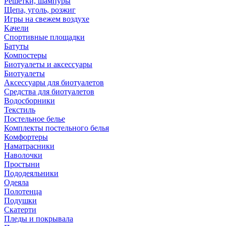
Решетки, шампуры
Щепа, уголь, розжиг
Игры на свежем воздухе
Качели
Спортивные площадки
Батуты
Компостеры
Биотуалеты и аксессуары
Биотуалеты
Аксессуары для биотуалетов
Средства для биотуалетов
Водосборники
Текстиль
Постельное белье
Комплекты постельного белья
Комфортеры
Наматрасники
Наволочки
Простыни
Пододеяльники
Одеяла
Полотенца
Подушки
Скатерти
Пледы и покрывала