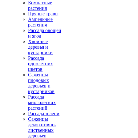
Комнатные
растения
Пряные травы
Ампельные
растения
Рассада овощей
и ягод
Хвойные
деревья и
кустарники
Рассада
однолетних
цветов
Саженцы
плодовых
деревьев и
кустарников
Рассада
многолетних
растений
Рассада зелени
Саженцы
декоративно-
лиственных
деревьев