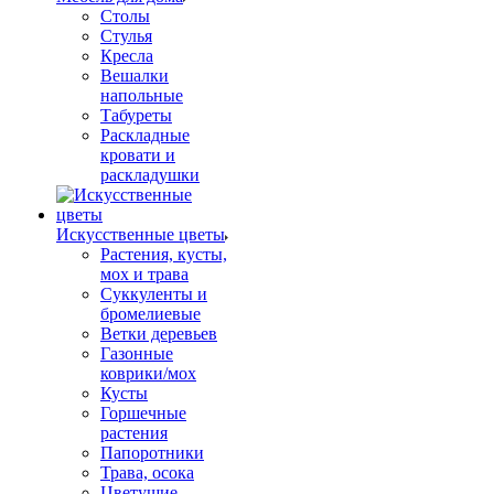
Столы
Стулья
Кресла
Вешалки
напольные
Табуреты
Раскладные
кровати и
раскладушки
Искусственные цветы
Растения, кусты,
мох и трава
Суккуленты и
бромелиевые
Ветки деревьев
Газонные
коврики/мох
Кусты
Горшечные
растения
Папоротники
Трава, осока
Цветущие