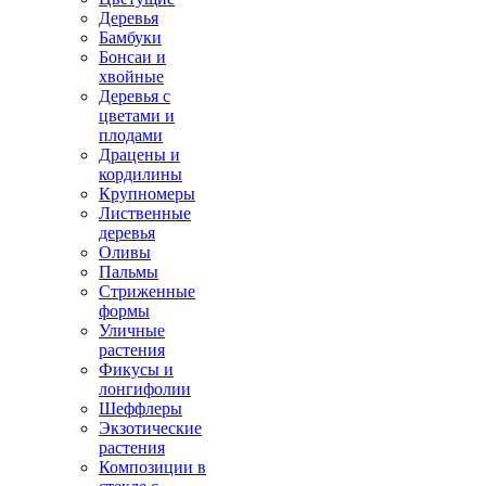
Деревья
Бамбуки
Бонсаи и
хвойные
Деревья с
цветами и
плодами
Драцены и
кордилины
Крупномеры
Лиственные
деревья
Оливы
Пальмы
Стриженные
формы
Уличные
растения
Фикусы и
лонгифолии
Шеффлеры
Экзотические
растения
Композиции в