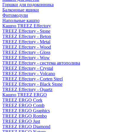
Горшки для подоконника
Балконные ящики
Фитомодули
Напольные кашпо
Кашпо TREEZ Effectory
TREEZ Effectory - Stone
TREEZ Effectory - Beton
TREEZ Effectory - Metal
TREEZ Effectory - Wood
TREEZ Effectory - Gloss
TREEZ Effectory - Wow
TREEZ Effectory - система автополива
TREEZ Effectory - Crystal
TREEZ Effectory - Volcano
TREEZ Effectory - Corten Steel
TREEZ Effectory - Black Stone
TREEZ Effectory - Quartz
Кашпо TREEZ ERGO
TREEZ ERGO Cork
TREEZ ERGO Comb
TREEZ ERGO Graphics
TREEZ ERGO Rombo
TREEZ ERGO Just
TREEZ ERGO Diamond
TREEZ ERGO Nature