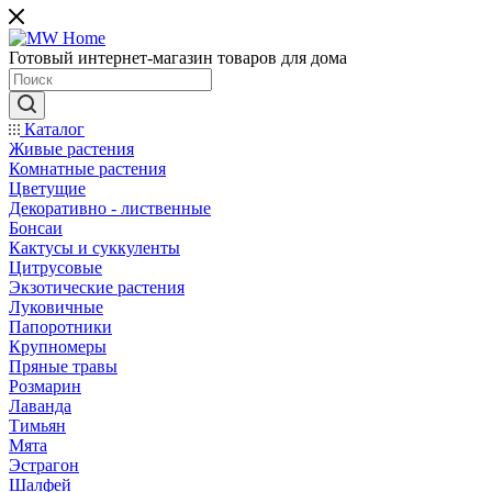
Готовый интернет-магазин товаров для дома
Каталог
Живые растения
Комнатные растения
Цветущие
Декоративно - лиственные
Бонсаи
Кактусы и суккуленты
Цитрусовые
Экзотические растения
Луковичные
Папоротники
Крупномеры
Пряные травы
Розмарин
Лаванда
Тимьян
Мята
Эстрагон
Шалфей