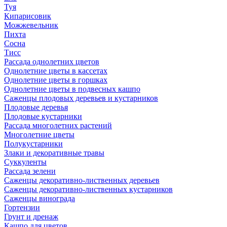
Туя
Кипарисовик
Можжевельник
Пихта
Сосна
Тисc
Рассада однолетних цветов
Однолетние цветы в кассетах
Однолетние цветы в горшках
Однолетние цветы в подвесных кашпо
Саженцы плодовых деревьев и кустарников
Плодовые деревья
Плодовые кустарники
Рассада многолетних растений
Многолетние цветы
Полукустарники
Злаки и декоративные травы
Суккуленты
Рассада зелени
Саженцы декоративно-лиственных деревьев
Саженцы декоративно-лиственных кустарников
Саженцы винограда
Гортензии
Грунт и дренаж
Кашпо для цветов