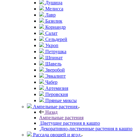
Душица
Мелисса
Лавр
Базилик
Кориандр
Салат
Сельдерей
Укроп
Петрушка
Шпинат
Щавель
Зверобой
Эвкалипт
Чабер
Артемизия
Перовския
Пряные миксы
Ампельные растения
Назад
Ампельные растения
Цветущие растения в кашпо
Декоративно-лиственные растения в кашпо
Рассада овощей и ягод