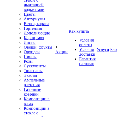
стекле с
имитацией
воды/земли
Цветы
Антуриумы
Ветки, коряги
Гортензия
Как купить
Дополняющие
Корни, мох
Условия
Листы
оплаты
Овощи, фрукты
Условия
Услуги
Бло
Орхидеи
Акции
доставки
Пионы
Гарантия
Розы
на товар
Суккуленты
Тюльпаны
Экзоты
Ампельные
растения
Газонные
коврики
Композиции в
вазах
Композиции в
стекле с