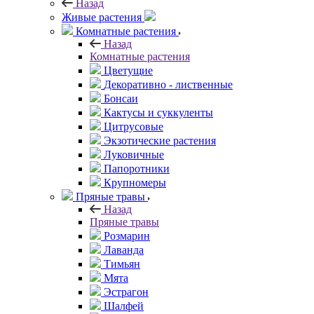
Назад
Живые растения
Комнатные растения
Назад
Комнатные растения
Цветущие
Декоративно - лиственные
Бонсаи
Кактусы и суккуленты
Цитрусовые
Экзотические растения
Луковичные
Папоротники
Крупномеры
Пряные травы
Назад
Пряные травы
Розмарин
Лаванда
Тимьян
Мята
Эстрагон
Шалфей