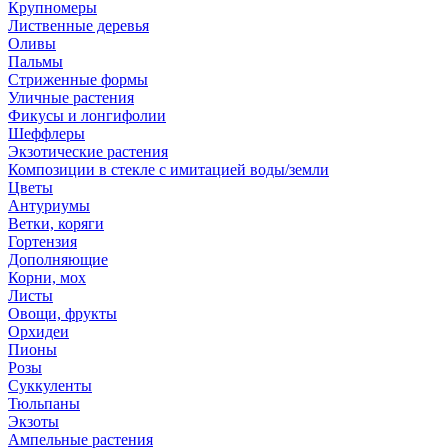
Крупномеры
Лиственные деревья
Оливы
Пальмы
Стриженные формы
Уличные растения
Фикусы и лонгифолии
Шеффлеры
Экзотические растения
Композиции в стекле с имитацией воды/земли
Цветы
Антуриумы
Ветки, коряги
Гортензия
Дополняющие
Корни, мох
Листы
Овощи, фрукты
Орхидеи
Пионы
Розы
Суккуленты
Тюльпаны
Экзоты
Ампельные растения