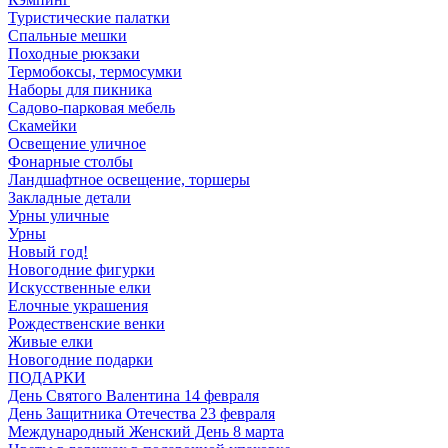
Туристические палатки
Спальные мешки
Походные рюкзаки
Термобоксы, термосумки
Наборы для пикника
Садово-парковая мебель
Скамейки
Освещение уличное
Фонарные столбы
Ландшафтное освещение, торшеры
Закладные детали
Урны уличные
Урны
Новый год!
Новогодние фигурки
Искусственные елки
Елочные украшения
Рождественские венки
Живые елки
Новогодние подарки
ПОДАРКИ
День Святого Валентина 14 февраля
День Защитника Отечества 23 февраля
Международный Женский День 8 марта