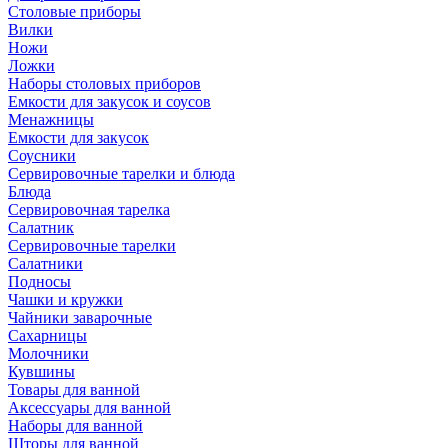
Столовые приборы
Вилки
Ножи
Ложки
Наборы столовых приборов
Емкости для закусок и соусов
Менажницы
Емкости для закусок
Соусники
Сервировочные тарелки и блюда
Блюда
Сервировочная тарелка
Салатник
Сервировочные тарелки
Салатники
Подносы
Чашки и кружки
Чайники заварочные
Сахарницы
Молочники
Кувшины
Товары для ванной
Аксессуары для ванной
Наборы для ванной
Шторы для ванной