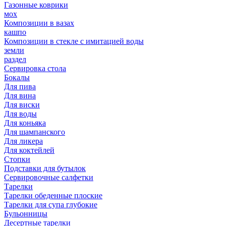
Газонные коврики
мох
Композиции в вазах
кашпо
Композиции в стекле с имитацией воды
земли
раздел
Сервировка стола
Бокалы
Для пива
Для вина
Для виски
Для воды
Для коньяка
Для шампанского
Для ликера
Для коктейлей
Стопки
Подставки для бутылок
Сервировочные салфетки
Тарелки
Тарелки обеденные плоские
Тарелки для супа глубокие
Бульонницы
Десертные тарелки