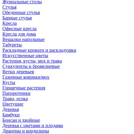
Журнальные столы
Стулья
Обеденные стулья
Барные стулья
Кресла
Офисные кресла
Кресла для дома
Вешалки напольные
Табуреты
Раскладные кровати и раскладушки
Искусственные цветы
Растения, кусты, мох и трава
Суккуленты и бромелиевые
Ветки деревьев
Газонные коврики/мох
Кусты
Горшечные растения
Папоротники
Трава, осока
Цветущие
Деревья
Бамбуки
Бонсаи и хвойные
Деревья с цветами и плодами
Драцены и кордилины