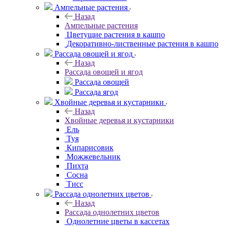
Ампельные растения
Назад
Ампельные растения
Цветущие растения в кашпо
Декоративно-лиственные растения в кашпо
Рассада овощей и ягод
Назад
Рассада овощей и ягод
Рассада овощей
Рассада ягод
Хвойные деревья и кустарники
Назад
Хвойные деревья и кустарники
Ель
Туя
Кипарисовик
Можжевельник
Пихта
Сосна
Тисc
Рассада однолетних цветов
Назад
Рассада однолетних цветов
Однолетние цветы в кассетах