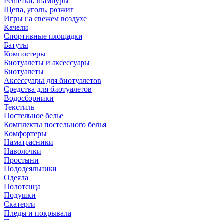
Решетки, шампуры
Щепа, уголь, розжиг
Игры на свежем воздухе
Качели
Спортивные площадки
Батуты
Компостеры
Биотуалеты и аксессуары
Биотуалеты
Аксессуары для биотуалетов
Средства для биотуалетов
Водосборники
Текстиль
Постельное белье
Комплекты постельного белья
Комфортеры
Наматрасники
Наволочки
Простыни
Пододеяльники
Одеяла
Полотенца
Подушки
Скатерти
Пледы и покрывала