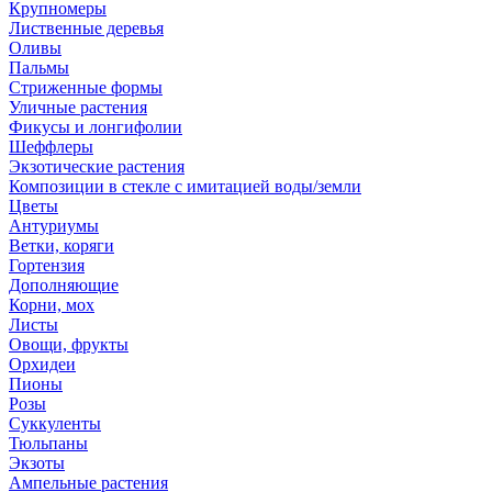
Крупномеры
Лиственные деревья
Оливы
Пальмы
Стриженные формы
Уличные растения
Фикусы и лонгифолии
Шеффлеры
Экзотические растения
Композиции в стекле с имитацией воды/земли
Цветы
Антуриумы
Ветки, коряги
Гортензия
Дополняющие
Корни, мох
Листы
Овощи, фрукты
Орхидеи
Пионы
Розы
Суккуленты
Тюльпаны
Экзоты
Ампельные растения