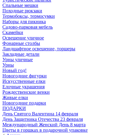
Спальные мешки
Походные рюкзаки
Термобоксы, термосумки
Наборы для пикника
Садово-парковая мебель
Скамейки
Освещение уличное
Фонарные столбы
Ландшафтное освещение, торшеры
Закладные детали
Урны уличные
Урны
Новый год!
Новогодние фигурки
Искусственные елки
Елочные украшения
Рождественские венки
Живые елки
Новогодние подарки
ПОДАРКИ
День Святого Валентина 14 февраля
День Защитника Отечества 23 февраля
Международный Женский День 8 марта
Цветы в горшках в подарочной упаковке