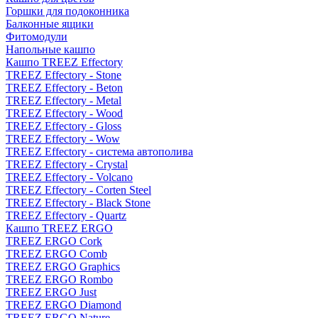
Горшки для подоконника
Балконные ящики
Фитомодули
Напольные кашпо
Кашпо TREEZ Effectory
TREEZ Effectory - Stone
TREEZ Effectory - Beton
TREEZ Effectory - Metal
TREEZ Effectory - Wood
TREEZ Effectory - Gloss
TREEZ Effectory - Wow
TREEZ Effectory - система автополива
TREEZ Effectory - Crystal
TREEZ Effectory - Volcano
TREEZ Effectory - Corten Steel
TREEZ Effectory - Black Stone
TREEZ Effectory - Quartz
Кашпо TREEZ ERGO
TREEZ ERGO Cork
TREEZ ERGO Comb
TREEZ ERGO Graphics
TREEZ ERGO Rombo
TREEZ ERGO Just
TREEZ ERGO Diamond
TREEZ ERGO Nature