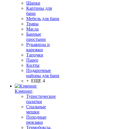
Шапки
Картины для
бани
Мебель для бани
Травы
Масла
Банные
простыни
Рукавицы и
варежки
Тапочки
Парео
Килты
Подарочные
наборы для бани
+ ЕЩЕ 4
Кэмпинг
Туристические
палатки
Спальные
мешки
Походные
рюкзаки
Термобоксы,