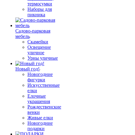
термосумки
Наборы для
пикника
Садово-парковая
мебель
Скамейки
Освещение
уличное
Урны уличные
Новый год!
Новогодние
фигурки
Искусственные
елки
Елочные
украшения
Рождественские
венки
Живые елки
Новогодние
подарки