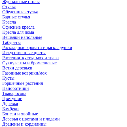
Журнальные столы
Стулья
Обеденные стулья
Барные стулья
Кресла
Офисные кресла
Кресла для дома
Вешалки напольные
Табуреты
Раскладные кровати и раскладушки
Искусственные цветы
Растения, кусты, мох и трава
Суккуленты и бромелиевые
Ветки деревьев
Газонные коврики/мох
Кусты
Горшечные растения
Папоротники
Трава, осока
Цветущие
Деревья
Бамбуки
Бонсаи и хвойные
Деревья с цветами и плодами
Драцены и кордилины