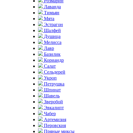
Розмарин
Лаванда
Тимьян
Мята
Эстрагон
Шалфей
Душица
Мелисса
Лавр
Базилик
Кориандр
Салат
Сельдерей
Укроп
Петрушка
Шпинат
Щавель
Зверобой
Эвкалипт
Чабер
Артемизия
Перовския
Пряные миксы