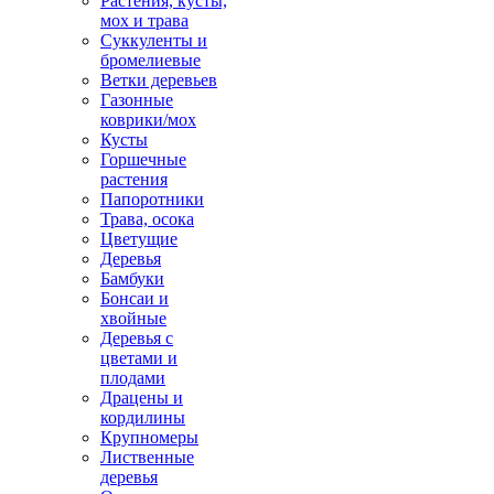
Растения, кусты,
мох и трава
Суккуленты и
бромелиевые
Ветки деревьев
Газонные
коврики/мох
Кусты
Горшечные
растения
Папоротники
Трава, осока
Цветущие
Деревья
Бамбуки
Бонсаи и
хвойные
Деревья с
цветами и
плодами
Драцены и
кордилины
Крупномеры
Лиственные
деревья