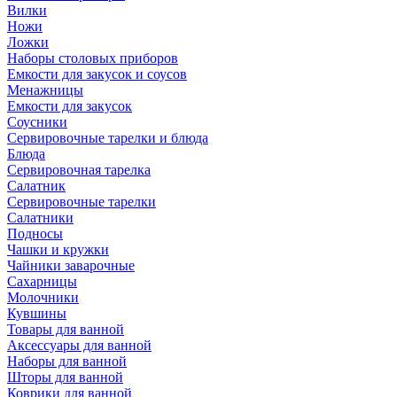
Вилки
Ножи
Ложки
Наборы столовых приборов
Емкости для закусок и соусов
Менажницы
Емкости для закусок
Соусники
Сервировочные тарелки и блюда
Блюда
Сервировочная тарелка
Салатник
Сервировочные тарелки
Салатники
Подносы
Чашки и кружки
Чайники заварочные
Сахарницы
Молочники
Кувшины
Товары для ванной
Аксессуары для ванной
Наборы для ванной
Шторы для ванной
Коврики для ванной