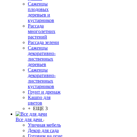
Саженцы
плодовых
деревьев и
кустарников
Рассада
многолетних
растений
Рассада зелени
Саженцы
декоративно-
лиственных
деревьев
Саженцы
декоративно-
лиственных
кустарников
Грунт и дренаж
Кашпо для
цветов
+ ЕЩЕ 3
Все для дачи
Уличная мебель
Декор для сада
Готовим на огне