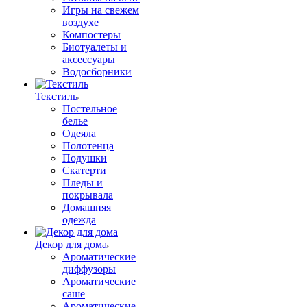
Игры на свежем
воздухе
Компостеры
Биотуалеты и
аксессуары
Водосборники
Текстиль
Постельное
белье
Одеяла
Полотенца
Подушки
Скатерти
Пледы и
покрывала
Домашняя
одежда
Декор для дома
Ароматические
диффузоры
Ароматические
саше
Ароматические