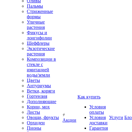
Оливы
Пальмы
Стриженные
формы
Уличные
растения
Фикусы и
лонгифолии
Шеффлеры
Экзотические
растения
Композиции в
стекле с
имитацией
воды/земли
Цветы
Антуриумы
Ветки, коряги
Гортензия
Как купить
Дополняющие
Корни, мох
Условия
Листы
оплаты
Овощи, фрукты
Условия
Услуги
Бло
Акции
Орхидеи
доставки
Пионы
Гарантия