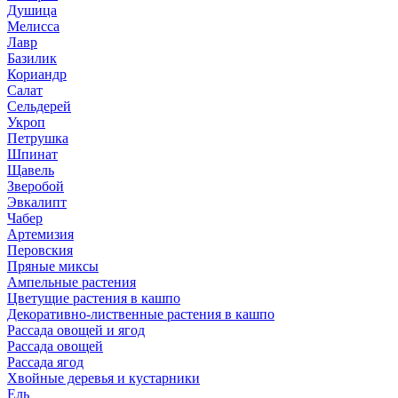
Душица
Мелисса
Лавр
Базилик
Кориандр
Салат
Сельдерей
Укроп
Петрушка
Шпинат
Щавель
Зверобой
Эвкалипт
Чабер
Артемизия
Перовския
Пряные миксы
Ампельные растения
Цветущие растения в кашпо
Декоративно-лиственные растения в кашпо
Рассада овощей и ягод
Рассада овощей
Рассада ягод
Хвойные деревья и кустарники
Ель