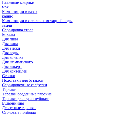
Газонные коврики
мох
Композиции в вазах
кашпо
Композиции в стекле с имитацией воды
земли
Сервировка стола
Бокалы
Для пива
Для вина
Для виски
Для воды
Для коньяка
Для шампанского
Для ликера
Для коктейлей
Стопки
Подставки для бутылок
Сервировочные салфетки
Тарелки
Тарелки обеденные плоские
Тарелки для супа глубокие
Бульонницы
Десертные тарелки
Столовые приборы