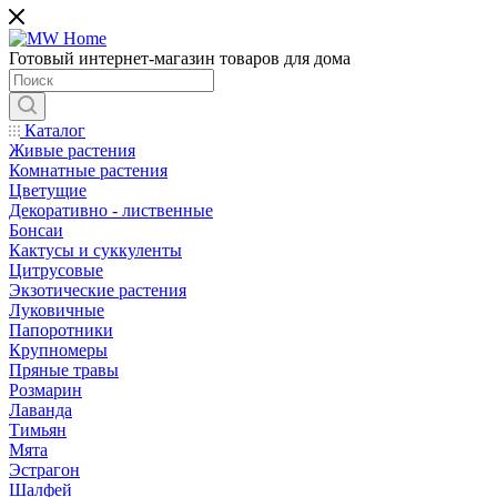
Готовый интернет-магазин товаров для дома
Каталог
Живые растения
Комнатные растения
Цветущие
Декоративно - лиственные
Бонсаи
Кактусы и суккуленты
Цитрусовые
Экзотические растения
Луковичные
Папоротники
Крупномеры
Пряные травы
Розмарин
Лаванда
Тимьян
Мята
Эстрагон
Шалфей