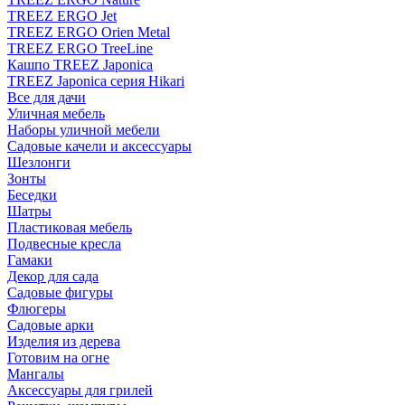
TREEZ ERGO Jet
TREEZ ERGO Orien Metal
TREEZ ERGO TreeLine
Кашпо TREEZ Japonica
TREEZ Japonica серия Hikari
Все для дачи
Уличная мебель
Наборы уличной мебели
Садовые качели и аксессуары
Шезлонги
Зонты
Беседки
Шатры
Пластиковая мебель
Подвесные кресла
Гамаки
Декор для сада
Садовые фигуры
Флюгеры
Садовые арки
Изделия из дерева
Готовим на огне
Мангалы
Аксессуары для грилей