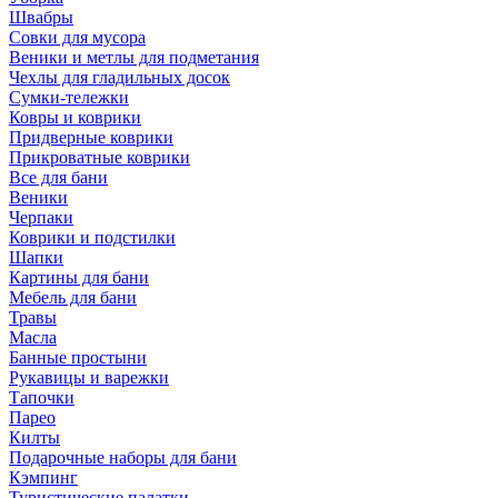
Швабры
Совки для мусора
Веники и метлы для подметания
Чехлы для гладильных досок
Сумки-тележки
Ковры и коврики
Придверные коврики
Прикроватные коврики
Все для бани
Веники
Черпаки
Коврики и подстилки
Шапки
Картины для бани
Мебель для бани
Травы
Масла
Банные простыни
Рукавицы и варежки
Тапочки
Парео
Килты
Подарочные наборы для бани
Кэмпинг
Туристические палатки