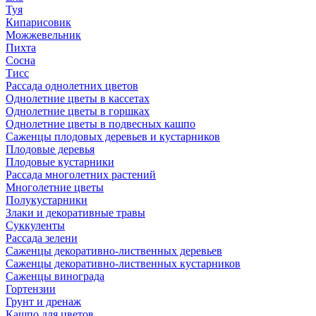
Туя
Кипарисовик
Можжевельник
Пихта
Сосна
Тисc
Рассада однолетних цветов
Однолетние цветы в кассетах
Однолетние цветы в горшках
Однолетние цветы в подвесных кашпо
Саженцы плодовых деревьев и кустарников
Плодовые деревья
Плодовые кустарники
Рассада многолетних растений
Многолетние цветы
Полукустарники
Злаки и декоративные травы
Суккуленты
Рассада зелени
Саженцы декоративно-лиственных деревьев
Саженцы декоративно-лиственных кустарников
Саженцы винограда
Гортензии
Грунт и дренаж
Кашпо для цветов