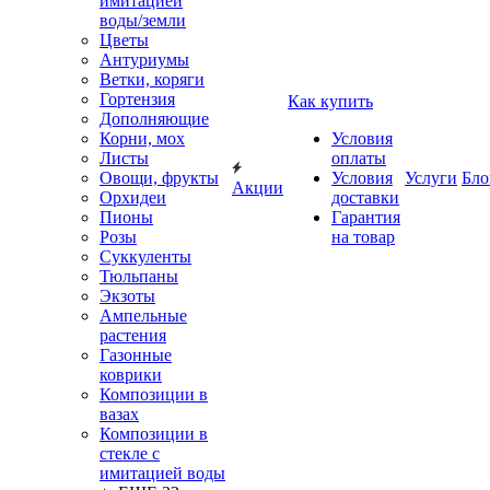
имитацией
воды/земли
Цветы
Антуриумы
Ветки, коряги
Гортензия
Как купить
Дополняющие
Корни, мох
Условия
Листы
оплаты
Овощи, фрукты
Условия
Услуги
Бло
Акции
Орхидеи
доставки
Пионы
Гарантия
Розы
на товар
Суккуленты
Тюльпаны
Экзоты
Ампельные
растения
Газонные
коврики
Композиции в
вазах
Композиции в
стекле с
имитацией воды