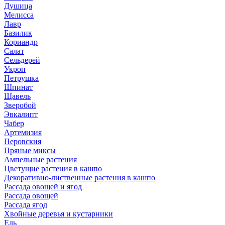
Душица
Мелисса
Лавр
Базилик
Кориандр
Салат
Сельдерей
Укроп
Петрушка
Шпинат
Щавель
Зверобой
Эвкалипт
Чабер
Артемизия
Перовския
Пряные миксы
Ампельные растения
Цветущие растения в кашпо
Декоративно-лиственные растения в кашпо
Рассада овощей и ягод
Рассада овощей
Рассада ягод
Хвойные деревья и кустарники
Ель