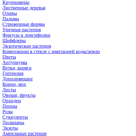
Крупномеры
Лиственные деревья
Оливы
Пальмы
Стриженные формы
Уличные растения
Фикусы и лонгифолии
Шеффлеры
Экзотические растения
Композиции в стекле с имитацией воды/земли
Цветы
Антуриумы
Ветки, коряги
Гортензия
Дополняющие
Корни, мох
Листы
Овощи, фрукты
Орхидеи
Пионы
Розы
Суккуленты
Тюльпаны
Экзоты
Ампельные растения