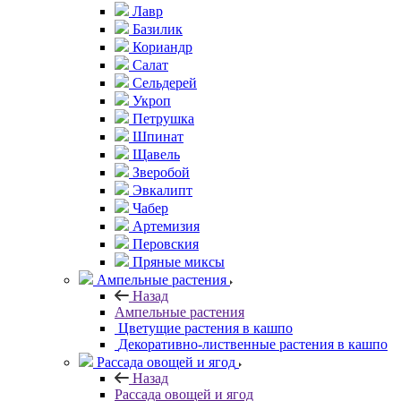
Лавр
Базилик
Кориандр
Салат
Сельдерей
Укроп
Петрушка
Шпинат
Щавель
Зверобой
Эвкалипт
Чабер
Артемизия
Перовския
Пряные миксы
Ампельные растения
Назад
Ампельные растения
Цветущие растения в кашпо
Декоративно-лиственные растения в кашпо
Рассада овощей и ягод
Назад
Рассада овощей и ягод