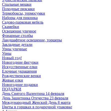
Спальные мешки
Походные рюкзаки
Термобоксы, термосумки
Наборы для пикника
Садово-парковая мебель
Скамейки
Освещение уличное
Фонарные столбы
Ландшафтное освещение, торшеры
Закладные детали
Урны уличные
Урны
Новый год!
Новогодние фигурки
Искусственные елки
Елочные украшения
Рождественские венки
Живые елки
Новогодние подарки
ПОДАРКИ
День Святого Валентина 14 февраля
День Защитника Отечества 23 февраля
Международный Женский День 8 марта
Цветы в горшках в подарочной упаковке