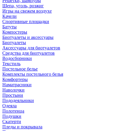
Решетки, шампуры
Щепа, уголь, розжиг
Игры на свежем воздухе
Качели
Спортивные площадки
Батуты
Компостеры
Биотуалеты и аксессуары
Биотуалеты
Аксессуары для биотуалетов
Средства для биотуалетов
Водосборники
Текстиль
Постельное белье
Комплекты постельного белья
Комфортеры
Наматрасники
Наволочки
Простыни
Пододеяльники
Одеяла
Полотенца
Подушки
Скатерти
Пледы и покрывала