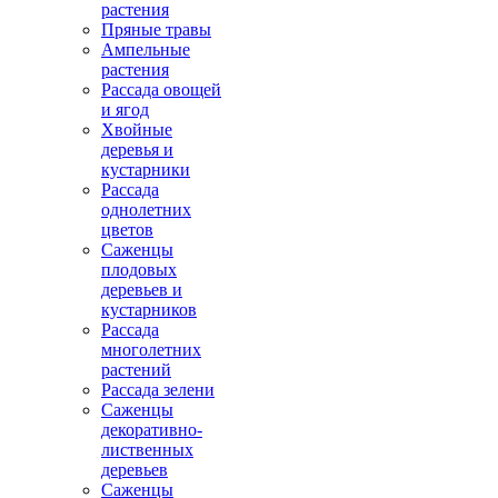
растения
Пряные травы
Ампельные
растения
Рассада овощей
и ягод
Хвойные
деревья и
кустарники
Рассада
однолетних
цветов
Саженцы
плодовых
деревьев и
кустарников
Рассада
многолетних
растений
Рассада зелени
Саженцы
декоративно-
лиственных
деревьев
Саженцы