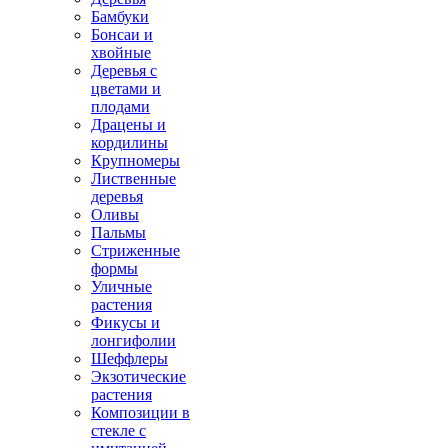
Бамбуки
Бонсаи и
хвойные
Деревья с
цветами и
плодами
Драцены и
кордилины
Крупномеры
Лиственные
деревья
Оливы
Пальмы
Стриженные
формы
Уличные
растения
Фикусы и
лонгифолии
Шеффлеры
Экзотические
растения
Композиции в
стекле с