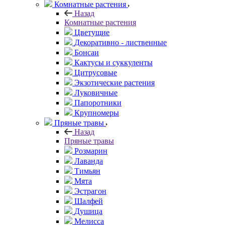
Комнатные растения
Назад
Комнатные растения
Цветущие
Декоративно - лиственные
Бонсаи
Кактусы и суккуленты
Цитрусовые
Экзотические растения
Луковичные
Папоротники
Крупномеры
Пряные травы
Назад
Пряные травы
Розмарин
Лаванда
Тимьян
Мята
Эстрагон
Шалфей
Душица
Мелисса