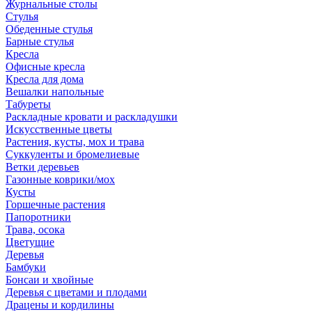
Журнальные столы
Стулья
Обеденные стулья
Барные стулья
Кресла
Офисные кресла
Кресла для дома
Вешалки напольные
Табуреты
Раскладные кровати и раскладушки
Искусственные цветы
Растения, кусты, мох и трава
Суккуленты и бромелиевые
Ветки деревьев
Газонные коврики/мох
Кусты
Горшечные растения
Папоротники
Трава, осока
Цветущие
Деревья
Бамбуки
Бонсаи и хвойные
Деревья с цветами и плодами
Драцены и кордилины