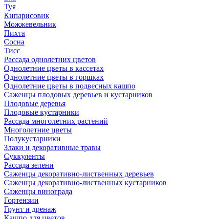
Туя
Кипарисовик
Можжевельник
Пихта
Сосна
Тисc
Рассада однолетних цветов
Однолетние цветы в кассетах
Однолетние цветы в горшках
Однолетние цветы в подвесных кашпо
Саженцы плодовых деревьев и кустарников
Плодовые деревья
Плодовые кустарники
Рассада многолетних растений
Многолетние цветы
Полукустарники
Злаки и декоративные травы
Суккуленты
Рассада зелени
Саженцы декоративно-лиственных деревьев
Саженцы декоративно-лиственных кустарников
Саженцы винограда
Гортензии
Грунт и дренаж
Кашпо для цветов