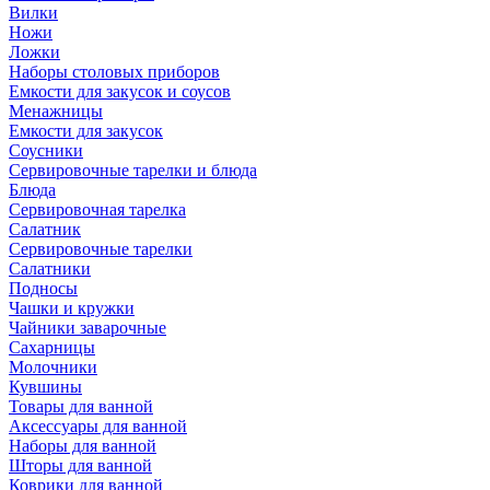
Вилки
Ножи
Ложки
Наборы столовых приборов
Емкости для закусок и соусов
Менажницы
Емкости для закусок
Соусники
Сервировочные тарелки и блюда
Блюда
Сервировочная тарелка
Салатник
Сервировочные тарелки
Салатники
Подносы
Чашки и кружки
Чайники заварочные
Сахарницы
Молочники
Кувшины
Товары для ванной
Аксессуары для ванной
Наборы для ванной
Шторы для ванной
Коврики для ванной