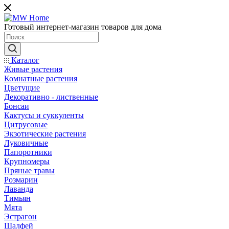
Готовый интернет-магазин товаров для дома
Каталог
Живые растения
Комнатные растения
Цветущие
Декоративно - лиственные
Бонсаи
Кактусы и суккуленты
Цитрусовые
Экзотические растения
Луковичные
Папоротники
Крупномеры
Пряные травы
Розмарин
Лаванда
Тимьян
Мята
Эстрагон
Шалфей