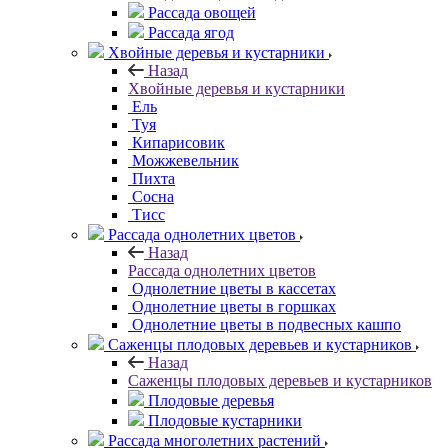
Рассада овощей
Рассада ягод
Хвойные деревья и кустарники
Назад
Хвойные деревья и кустарники
Ель
Туя
Кипарисовик
Можжевельник
Пихта
Сосна
Тисc
Рассада однолетних цветов
Назад
Рассада однолетних цветов
Однолетние цветы в кассетах
Однолетние цветы в горшках
Однолетние цветы в подвесных кашпо
Саженцы плодовых деревьев и кустарников
Назад
Саженцы плодовых деревьев и кустарников
Плодовые деревья
Плодовые кустарники
Рассада многолетних растений