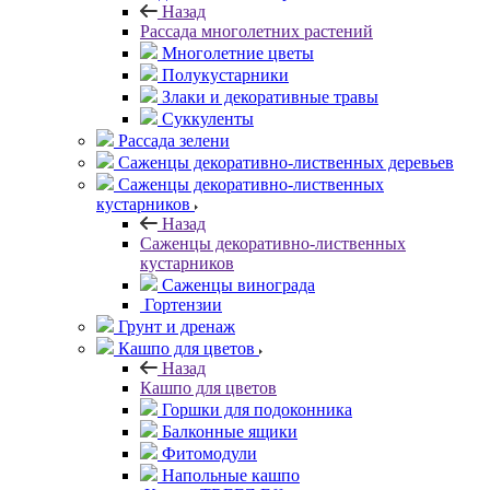
Назад
Рассада многолетних растений
Многолетние цветы
Полукустарники
Злаки и декоративные травы
Суккуленты
Рассада зелени
Саженцы декоративно-лиственных деревьев
Саженцы декоративно-лиственных
кустарников
Назад
Саженцы декоративно-лиственных
кустарников
Саженцы винограда
Гортензии
Грунт и дренаж
Кашпо для цветов
Назад
Кашпо для цветов
Горшки для подоконника
Балконные ящики
Фитомодули
Напольные кашпо