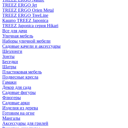
TREEZ ERGO Jet
TREEZ ERGO Orien Metal
TREEZ ERGO TreeLine
Кашпо TREEZ Japonica
TREEZ Japonica серия Hikari
Все для дачи
Уличная мебель
Наборы уличной мебели
Садовые качели и аксессуары
Шезлонги
Зонты
Беседки
Шатры
Пластиковая мебель
Подвесные кресла
Гамаки
Декор для сада
Садовые фигуры
Флюгеры
Садовые арки
Изделия из дерева
Готовим на огне
Мангалы
Аксессуары для грилей