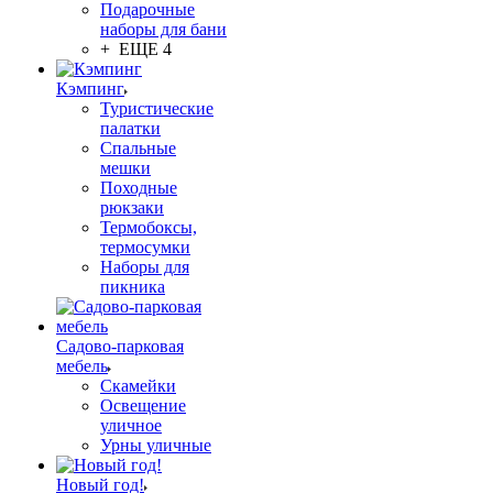
Подарочные
наборы для бани
+ ЕЩЕ 4
Кэмпинг
Туристические
палатки
Спальные
мешки
Походные
рюкзаки
Термобоксы,
термосумки
Наборы для
пикника
Садово-парковая
мебель
Скамейки
Освещение
уличное
Урны уличные
Новый год!