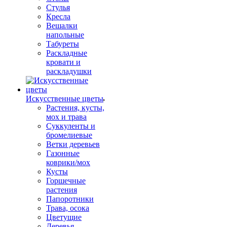
Стулья
Кресла
Вешалки
напольные
Табуреты
Раскладные
кровати и
раскладушки
Искусственные цветы
Растения, кусты,
мох и трава
Суккуленты и
бромелиевые
Ветки деревьев
Газонные
коврики/мох
Кусты
Горшечные
растения
Папоротники
Трава, осока
Цветущие
Деревья