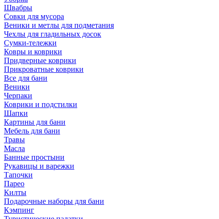
Швабры
Совки для мусора
Веники и метлы для подметания
Чехлы для гладильных досок
Сумки-тележки
Ковры и коврики
Придверные коврики
Прикроватные коврики
Все для бани
Веники
Черпаки
Коврики и подстилки
Шапки
Картины для бани
Мебель для бани
Травы
Масла
Банные простыни
Рукавицы и варежки
Тапочки
Парео
Килты
Подарочные наборы для бани
Кэмпинг
Туристические палатки