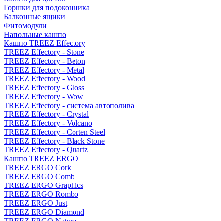
Горшки для подоконника
Балконные ящики
Фитомодули
Напольные кашпо
Кашпо TREEZ Effectory
TREEZ Effectory - Stone
TREEZ Effectory - Beton
TREEZ Effectory - Metal
TREEZ Effectory - Wood
TREEZ Effectory - Gloss
TREEZ Effectory - Wow
TREEZ Effectory - система автополива
TREEZ Effectory - Crystal
TREEZ Effectory - Volcano
TREEZ Effectory - Corten Steel
TREEZ Effectory - Black Stone
TREEZ Effectory - Quartz
Кашпо TREEZ ERGO
TREEZ ERGO Cork
TREEZ ERGO Comb
TREEZ ERGO Graphics
TREEZ ERGO Rombo
TREEZ ERGO Just
TREEZ ERGO Diamond
TREEZ ERGO Nature