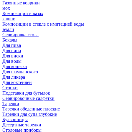
Газонные коврики
мох
Композиции в вазах
кашпо
Композиции в стекле с имитацией воды
земли
Сервировка стола
Бокалы
Для пива
Для вина
Для виски
Для воды
Для коньяка
Для шампанского
Для ликера
Для коктейлей
Стопки
Подставки для бутылок
Сервировочные салфетки
Тарелки
Тарелки обеденные плоские
Тарелки для супа глубокие
Бульонницы
Десертные тарелки
Столовые приборы