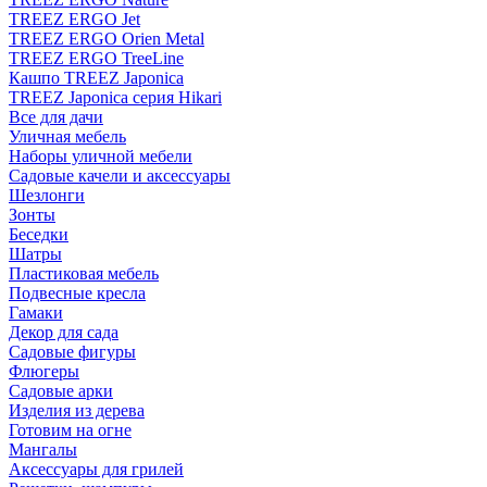
TREEZ ERGO Jet
TREEZ ERGO Orien Metal
TREEZ ERGO TreeLine
Кашпо TREEZ Japonica
TREEZ Japonica серия Hikari
Все для дачи
Уличная мебель
Наборы уличной мебели
Садовые качели и аксессуары
Шезлонги
Зонты
Беседки
Шатры
Пластиковая мебель
Подвесные кресла
Гамаки
Декор для сада
Садовые фигуры
Флюгеры
Садовые арки
Изделия из дерева
Готовим на огне
Мангалы
Аксессуары для грилей