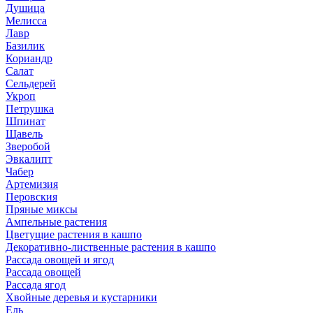
Душица
Мелисса
Лавр
Базилик
Кориандр
Салат
Сельдерей
Укроп
Петрушка
Шпинат
Щавель
Зверобой
Эвкалипт
Чабер
Артемизия
Перовския
Пряные миксы
Ампельные растения
Цветущие растения в кашпо
Декоративно-лиственные растения в кашпо
Рассада овощей и ягод
Рассада овощей
Рассада ягод
Хвойные деревья и кустарники
Ель