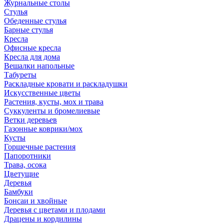
Журнальные столы
Стулья
Обеденные стулья
Барные стулья
Кресла
Офисные кресла
Кресла для дома
Вешалки напольные
Табуреты
Раскладные кровати и раскладушки
Искусственные цветы
Растения, кусты, мох и трава
Суккуленты и бромелиевые
Ветки деревьев
Газонные коврики/мох
Кусты
Горшечные растения
Папоротники
Трава, осока
Цветущие
Деревья
Бамбуки
Бонсаи и хвойные
Деревья с цветами и плодами
Драцены и кордилины