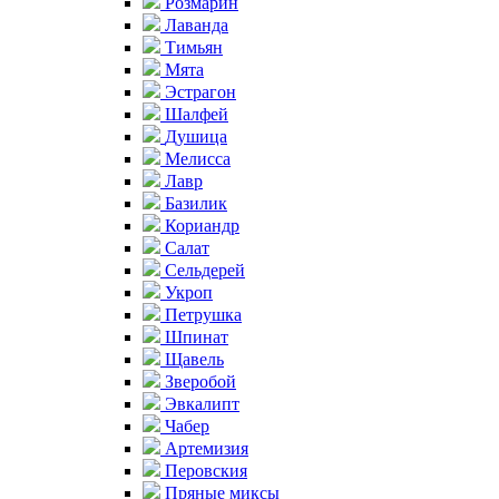
Розмарин
Лаванда
Тимьян
Мята
Эстрагон
Шалфей
Душица
Мелисса
Лавр
Базилик
Кориандр
Салат
Сельдерей
Укроп
Петрушка
Шпинат
Щавель
Зверобой
Эвкалипт
Чабер
Артемизия
Перовския
Пряные миксы