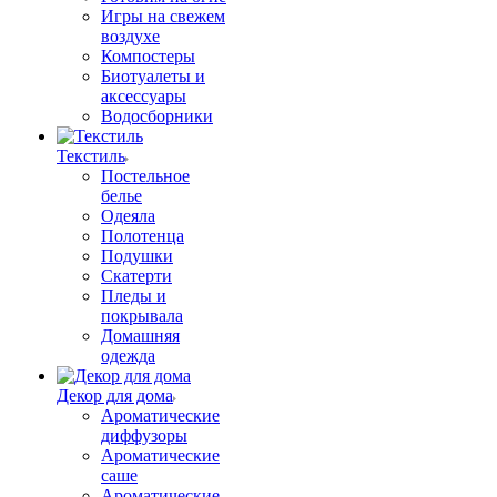
Игры на свежем
воздухе
Компостеры
Биотуалеты и
аксессуары
Водосборники
Текстиль
Постельное
белье
Одеяла
Полотенца
Подушки
Скатерти
Пледы и
покрывала
Домашняя
одежда
Декор для дома
Ароматические
диффузоры
Ароматические
саше
Ароматические