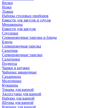
Вилки
Ножи
Ложки
Наборы столовых приборов
Емкости для закусок и соусов
Менажницы
Емкости для закусок
Соусники
Сервировочные тарелки и блюда
Блюда
Сервировочная тарелка
Салатник
Сервировочные тарелки
Салатники
Подносы
Чашки и кружки
Чайники заварочные
Сахарницы
Молочники
Кувшины
Товары для ванной
Аксессуары для ванной
Наборы для ванной
Шторы для ванной
Коврики для ванной