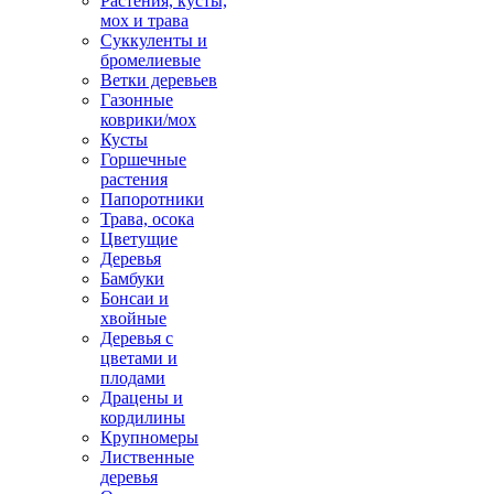
Растения, кусты,
мох и трава
Суккуленты и
бромелиевые
Ветки деревьев
Газонные
коврики/мох
Кусты
Горшечные
растения
Папоротники
Трава, осока
Цветущие
Деревья
Бамбуки
Бонсаи и
хвойные
Деревья с
цветами и
плодами
Драцены и
кордилины
Крупномеры
Лиственные
деревья