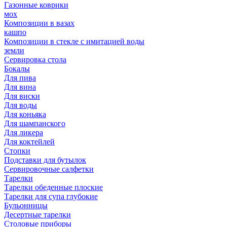
Газонные коврики
мох
Композиции в вазах
кашпо
Композиции в стекле с имитацией воды
земли
Сервировка стола
Бокалы
Для пива
Для вина
Для виски
Для воды
Для коньяка
Для шампанского
Для ликера
Для коктейлей
Стопки
Подставки для бутылок
Сервировочные салфетки
Тарелки
Тарелки обеденные плоские
Тарелки для супа глубокие
Бульонницы
Десертные тарелки
Столовые приборы