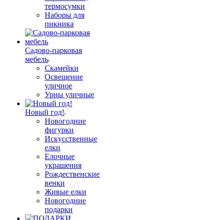
термосумки
Наборы для
пикника
Садово-парковая
мебель
Скамейки
Освещение
уличное
Урны уличные
Новый год!
Новогодние
фигурки
Искусственные
елки
Елочные
украшения
Рождественские
венки
Живые елки
Новогодние
подарки