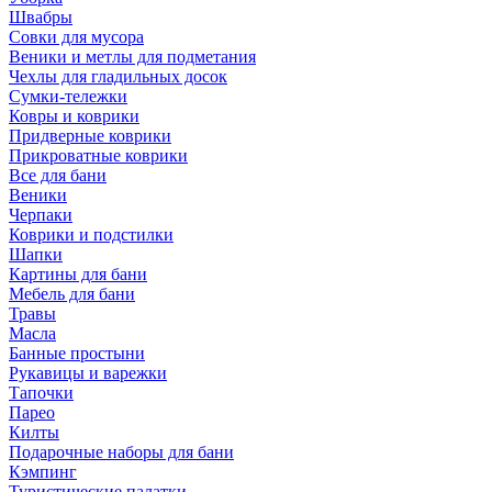
Швабры
Совки для мусора
Веники и метлы для подметания
Чехлы для гладильных досок
Сумки-тележки
Ковры и коврики
Придверные коврики
Прикроватные коврики
Все для бани
Веники
Черпаки
Коврики и подстилки
Шапки
Картины для бани
Мебель для бани
Травы
Масла
Банные простыни
Рукавицы и варежки
Тапочки
Парео
Килты
Подарочные наборы для бани
Кэмпинг
Туристические палатки