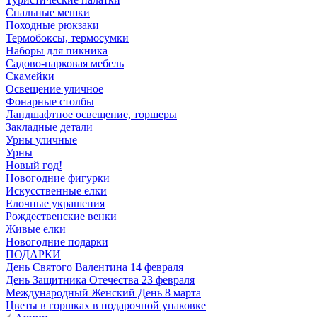
Спальные мешки
Походные рюкзаки
Термобоксы, термосумки
Наборы для пикника
Садово-парковая мебель
Скамейки
Освещение уличное
Фонарные столбы
Ландшафтное освещение, торшеры
Закладные детали
Урны уличные
Урны
Новый год!
Новогодние фигурки
Искусственные елки
Елочные украшения
Рождественские венки
Живые елки
Новогодние подарки
ПОДАРКИ
День Святого Валентина 14 февраля
День Защитника Отечества 23 февраля
Международный Женский День 8 марта
Цветы в горшках в подарочной упаковке