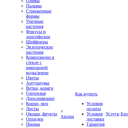
Оливы
Пальмы
Стриженные
формы
Уличные
растения
Фикусы и
лонгифолии
Шеффлеры
Экзотические
растения
Композиции в
стекле с
имитацией
воды/земли
Цветы
Антуриумы
Ветки, коряги
Гортензия
Как купить
Дополняющие
Корни, мох
Условия
Листы
оплаты
Овощи, фрукты
Условия
Услуги
Бло
Акции
Орхидеи
доставки
Пионы
Гарантия