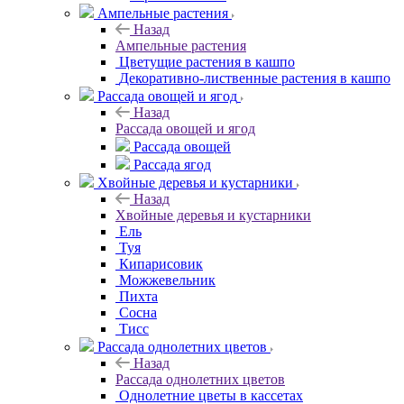
Ампельные растения
Назад
Ампельные растения
Цветущие растения в кашпо
Декоративно-лиственные растения в кашпо
Рассада овощей и ягод
Назад
Рассада овощей и ягод
Рассада овощей
Рассада ягод
Хвойные деревья и кустарники
Назад
Хвойные деревья и кустарники
Ель
Туя
Кипарисовик
Можжевельник
Пихта
Сосна
Тисc
Рассада однолетних цветов
Назад
Рассада однолетних цветов
Однолетние цветы в кассетах