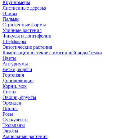
Крупномеры
Лиственные деревья
Оливы
Пальмы
Стриженные формы
Уличные растения
Фикусы и лонгифолии
Шеффлеры
Экзотические растения
Композиции в стекле с имитацией воды/земли
Цветы
Антуриумы
Ветки, коряги
Гортензия
Дополняющие
Корни, мох
Листы
Овощи, фрукты
Орхидеи
Пионы
Розы
Суккуленты
Тюльпаны
Экзоты
Ампельные растения