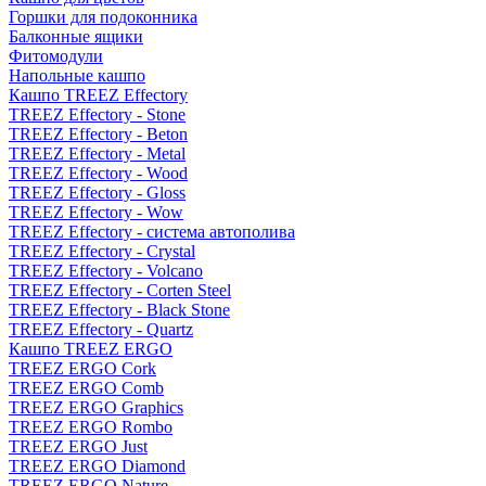
Горшки для подоконника
Балконные ящики
Фитомодули
Напольные кашпо
Кашпо TREEZ Effectory
TREEZ Effectory - Stone
TREEZ Effectory - Beton
TREEZ Effectory - Metal
TREEZ Effectory - Wood
TREEZ Effectory - Gloss
TREEZ Effectory - Wow
TREEZ Effectory - система автополива
TREEZ Effectory - Crystal
TREEZ Effectory - Volcano
TREEZ Effectory - Corten Steel
TREEZ Effectory - Black Stone
TREEZ Effectory - Quartz
Кашпо TREEZ ERGO
TREEZ ERGO Cork
TREEZ ERGO Comb
TREEZ ERGO Graphics
TREEZ ERGO Rombo
TREEZ ERGO Just
TREEZ ERGO Diamond
TREEZ ERGO Nature