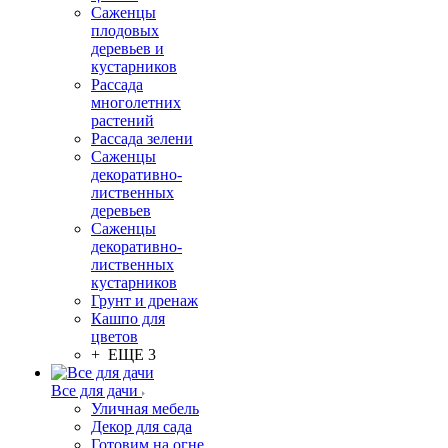
Саженцы
плодовых
деревьев и
кустарников
Рассада
многолетних
растений
Рассада зелени
Саженцы
декоративно-
лиственных
деревьев
Саженцы
декоративно-
лиственных
кустарников
Грунт и дренаж
Кашпо для
цветов
+ ЕЩЕ 3
Все для дачи
Уличная мебель
Декор для сада
Готовим на огне