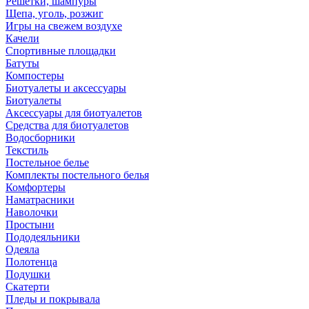
Решетки, шампуры
Щепа, уголь, розжиг
Игры на свежем воздухе
Качели
Спортивные площадки
Батуты
Компостеры
Биотуалеты и аксессуары
Биотуалеты
Аксессуары для биотуалетов
Средства для биотуалетов
Водосборники
Текстиль
Постельное белье
Комплекты постельного белья
Комфортеры
Наматрасники
Наволочки
Простыни
Пододеяльники
Одеяла
Полотенца
Подушки
Скатерти
Пледы и покрывала