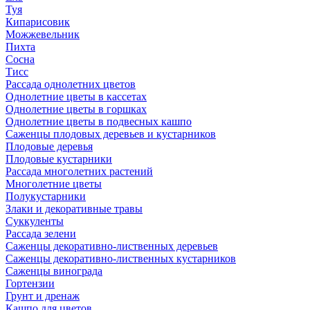
Туя
Кипарисовик
Можжевельник
Пихта
Сосна
Тисc
Рассада однолетних цветов
Однолетние цветы в кассетах
Однолетние цветы в горшках
Однолетние цветы в подвесных кашпо
Саженцы плодовых деревьев и кустарников
Плодовые деревья
Плодовые кустарники
Рассада многолетних растений
Многолетние цветы
Полукустарники
Злаки и декоративные травы
Суккуленты
Рассада зелени
Саженцы декоративно-лиственных деревьев
Саженцы декоративно-лиственных кустарников
Саженцы винограда
Гортензии
Грунт и дренаж
Кашпо для цветов