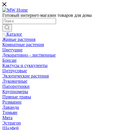
Готовый интернет-магазин товаров для дома
Каталог
Живые растения
Комнатные растения
Цветущие
Декоративно - лиственные
Бонсаи
Кактусы и суккуленты
Цитрусовые
Экзотические растения
Луковичные
Папоротники
Крупномеры
Пряные травы
Розмарин
Лаванда
Тимьян
Мята
Эстрагон
Шалфей