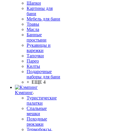
Шапки
Картины для
бани
Мебель для бани
Травы
Масла
Банные
простыни
Рукавицы и
варежки
Тапочки
Парео
Килты
Подарочные
наборы для бани
+ ЕЩЕ 4
Кэмпинг
Туристические
палатки
Спальные
мешки
Походные
рюкзаки
Термобоксы,