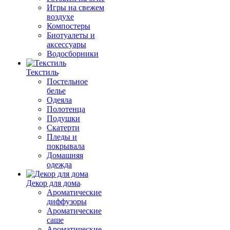
Игры на свежем
воздухе
Компостеры
Биотуалеты и
аксессуары
Водосборники
Текстиль
Постельное
белье
Одеяла
Полотенца
Подушки
Скатерти
Пледы и
покрывала
Домашняя
одежда
Декор для дома
Ароматические
диффузоры
Ароматические
саше
Ароматические