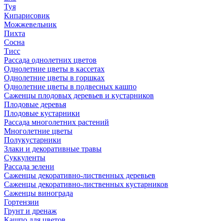
Туя
Кипарисовик
Можжевельник
Пихта
Сосна
Тисc
Рассада однолетних цветов
Однолетние цветы в кассетах
Однолетние цветы в горшках
Однолетние цветы в подвесных кашпо
Саженцы плодовых деревьев и кустарников
Плодовые деревья
Плодовые кустарники
Рассада многолетних растений
Многолетние цветы
Полукустарники
Злаки и декоративные травы
Суккуленты
Рассада зелени
Саженцы декоративно-лиственных деревьев
Саженцы декоративно-лиственных кустарников
Саженцы винограда
Гортензии
Грунт и дренаж
Кашпо для цветов