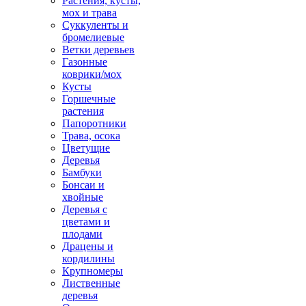
Растения, кусты,
мох и трава
Суккуленты и
бромелиевые
Ветки деревьев
Газонные
коврики/мох
Кусты
Горшечные
растения
Папоротники
Трава, осока
Цветущие
Деревья
Бамбуки
Бонсаи и
хвойные
Деревья с
цветами и
плодами
Драцены и
кордилины
Крупномеры
Лиственные
деревья