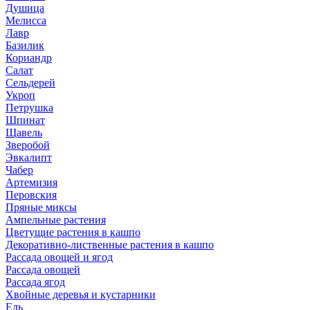
Душица
Мелисса
Лавр
Базилик
Кориандр
Салат
Сельдерей
Укроп
Петрушка
Шпинат
Щавель
Зверобой
Эвкалипт
Чабер
Артемизия
Перовския
Пряные миксы
Ампельные растения
Цветущие растения в кашпо
Декоративно-лиственные растения в кашпо
Рассада овощей и ягод
Рассада овощей
Рассада ягод
Хвойные деревья и кустарники
Ель