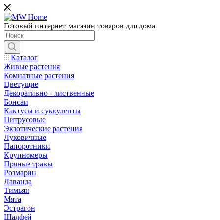
Готовый интернет-магазин товаров для дома
Каталог
Живые растения
Комнатные растения
Цветущие
Декоративно - лиственные
Бонсаи
Кактусы и суккуленты
Цитрусовые
Экзотические растения
Луковичные
Папоротники
Крупномеры
Пряные травы
Розмарин
Лаванда
Тимьян
Мята
Эстрагон
Шалфей