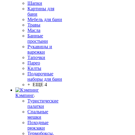
Шапки
Картины для
бани
Мебель для бани
Травы
Масла
Банные
простыни
Рукавицы и
варежки
Тапочки
Парео
Килты
Подарочные
наборы для бани
+ ЕЩЕ 4
Кэмпинг
Туристические
палатки
Спальные
мешки
Походные
рюкзаки
Термобоксы,