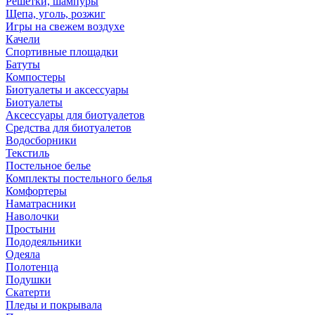
Решетки, шампуры
Щепа, уголь, розжиг
Игры на свежем воздухе
Качели
Спортивные площадки
Батуты
Компостеры
Биотуалеты и аксессуары
Биотуалеты
Аксессуары для биотуалетов
Средства для биотуалетов
Водосборники
Текстиль
Постельное белье
Комплекты постельного белья
Комфортеры
Наматрасники
Наволочки
Простыни
Пододеяльники
Одеяла
Полотенца
Подушки
Скатерти
Пледы и покрывала