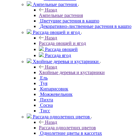
Ампельные растения
Назад
Ампельные растения
Цветущие растения в кашпо
Декоративно-лиственные растения в кашпо
Рассада овощей и ягод
Назад
Рассада овощей и ягод
Рассада овощей
Рассада ягод
Хвойные деревья и кустарники
Назад
Хвойные деревья и кустарники
Ель
Туя
Кипарисовик
Можжевельник
Пихта
Сосна
Тисc
Рассада однолетних цветов
Назад
Рассада однолетних цветов
Однолетние цветы в кассетах