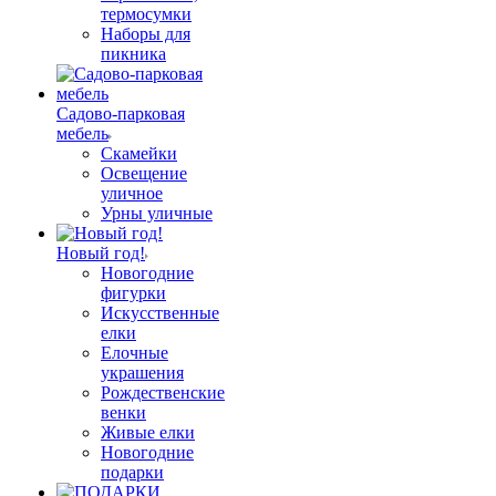
термосумки
Наборы для
пикника
Садово-парковая
мебель
Скамейки
Освещение
уличное
Урны уличные
Новый год!
Новогодние
фигурки
Искусственные
елки
Елочные
украшения
Рождественские
венки
Живые елки
Новогодние
подарки