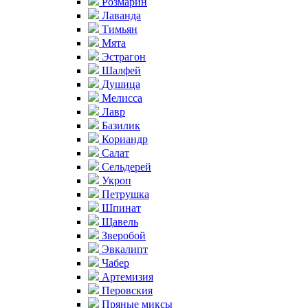
Розмарин
Лаванда
Тимьян
Мята
Эстрагон
Шалфей
Душица
Мелисса
Лавр
Базилик
Кориандр
Салат
Сельдерей
Укроп
Петрушка
Шпинат
Щавель
Зверобой
Эвкалипт
Чабер
Артемизия
Перовския
Пряные миксы