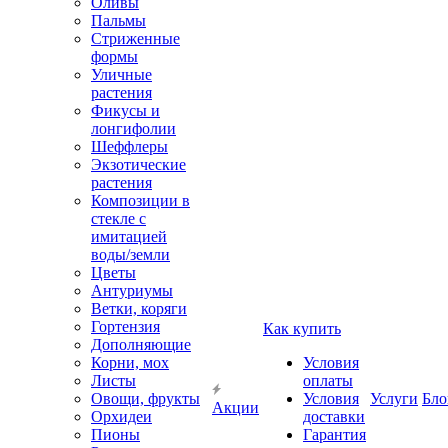
Оливы
Пальмы
Стриженные
формы
Уличные
растения
Фикусы и
лонгифолии
Шеффлеры
Экзотические
растения
Композиции в
стекле с
имитацией
воды/земли
Цветы
Антуриумы
Ветки, коряги
Гортензия
Как купить
Дополняющие
Корни, мох
Условия
Листы
оплаты
Овощи, фрукты
Условия
Услуги
Бло
Акции
Орхидеи
доставки
Пионы
Гарантия