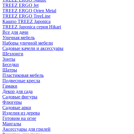
TREEZ ERGO Jet
TREEZ ERGO Orien Metal
TREEZ ERGO TreeLine
Кашпо TREEZ Japonica
TREEZ Japonica серия Hikari
Все для дачи
Уличная мебель
Наборы уличной мебели
Садовые качели и аксессуары
Шезлонги
Зонты
Беседки
Шатры
Пластиковая мебель
Подвесные кресла
Гамаки
Декор для сада
Садовые фигуры
Флюгеры
Садовые арки
Изделия из дерева
Готовим на огне
Мангалы
Аксессуары для грилей