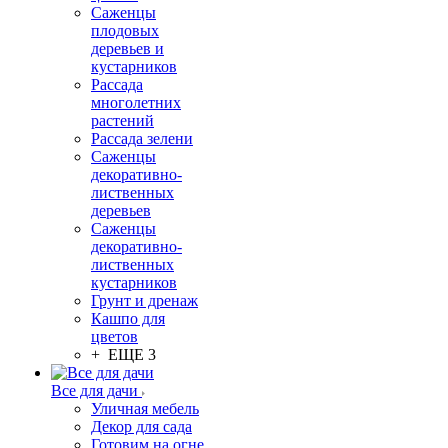
Саженцы
плодовых
деревьев и
кустарников
Рассада
многолетних
растений
Рассада зелени
Саженцы
декоративно-
лиственных
деревьев
Саженцы
декоративно-
лиственных
кустарников
Грунт и дренаж
Кашпо для
цветов
+ ЕЩЕ 3
Все для дачи
Уличная мебель
Декор для сада
Готовим на огне