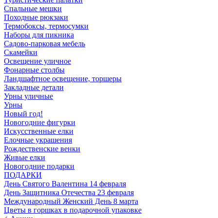
Спальные мешки
Походные рюкзаки
Термобоксы, термосумки
Наборы для пикника
Садово-парковая мебель
Скамейки
Освещение уличное
Фонарные столбы
Ландшафтное освещение, торшеры
Закладные детали
Урны уличные
Урны
Новый год!
Новогодние фигурки
Искусственные елки
Елочные украшения
Рождественские венки
Живые елки
Новогодние подарки
ПОДАРКИ
День Святого Валентина 14 февраля
День Защитника Отечества 23 февраля
Международный Женский День 8 марта
Цветы в горшках в подарочной упаковке