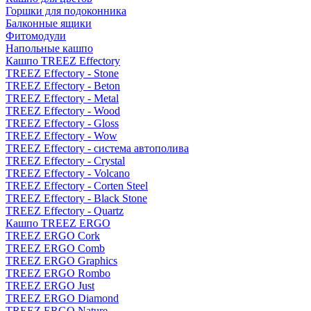
Горшки для подоконника
Балконные ящики
Фитомодули
Напольные кашпо
Кашпо TREEZ Effectory
TREEZ Effectory - Stone
TREEZ Effectory - Beton
TREEZ Effectory - Metal
TREEZ Effectory - Wood
TREEZ Effectory - Gloss
TREEZ Effectory - Wow
TREEZ Effectory - система автополива
TREEZ Effectory - Crystal
TREEZ Effectory - Volcano
TREEZ Effectory - Corten Steel
TREEZ Effectory - Black Stone
TREEZ Effectory - Quartz
Кашпо TREEZ ERGO
TREEZ ERGO Cork
TREEZ ERGO Comb
TREEZ ERGO Graphics
TREEZ ERGO Rombo
TREEZ ERGO Just
TREEZ ERGO Diamond
TREEZ ERGO Nature