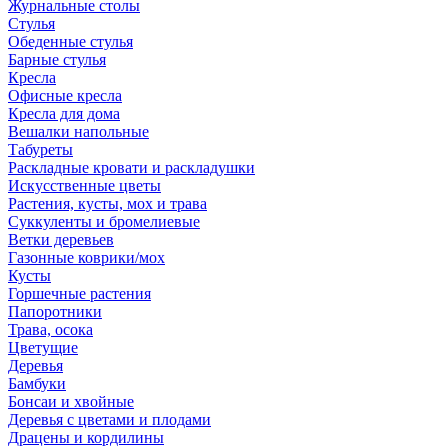
Журнальные столы
Стулья
Обеденные стулья
Барные стулья
Кресла
Офисные кресла
Кресла для дома
Вешалки напольные
Табуреты
Раскладные кровати и раскладушки
Искусственные цветы
Растения, кусты, мох и трава
Суккуленты и бромелиевые
Ветки деревьев
Газонные коврики/мох
Кусты
Горшечные растения
Папоротники
Трава, осока
Цветущие
Деревья
Бамбуки
Бонсаи и хвойные
Деревья с цветами и плодами
Драцены и кордилины