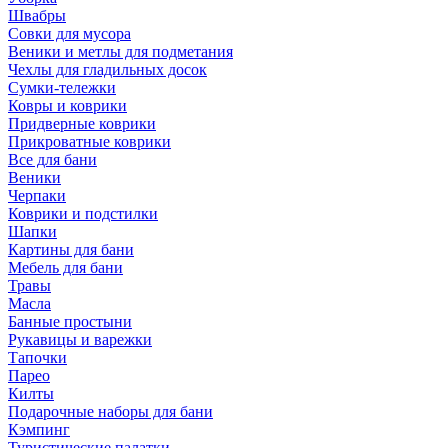
Швабры
Совки для мусора
Веники и метлы для подметания
Чехлы для гладильных досок
Сумки-тележки
Ковры и коврики
Придверные коврики
Прикроватные коврики
Все для бани
Веники
Черпаки
Коврики и подстилки
Шапки
Картины для бани
Мебель для бани
Травы
Масла
Банные простыни
Рукавицы и варежки
Тапочки
Парео
Килты
Подарочные наборы для бани
Кэмпинг
Туристические палатки