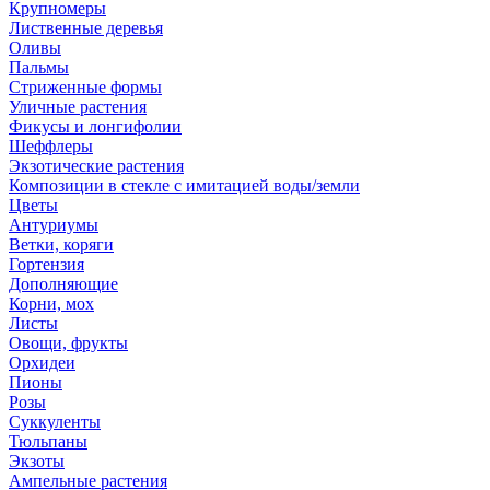
Крупномеры
Лиственные деревья
Оливы
Пальмы
Стриженные формы
Уличные растения
Фикусы и лонгифолии
Шеффлеры
Экзотические растения
Композиции в стекле с имитацией воды/земли
Цветы
Антуриумы
Ветки, коряги
Гортензия
Дополняющие
Корни, мох
Листы
Овощи, фрукты
Орхидеи
Пионы
Розы
Суккуленты
Тюльпаны
Экзоты
Ампельные растения