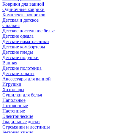
Коврики для ванной
Одиночные коврики
Комплекты ковриков
Детская и детское
Спальня
Детское постельное белье
Детские одеяла
Детские наматрасники
Детские комфортеры
Детские пледы
Детские подушки
Ванная
Детские полотенца
Детские халаты
Аксессуары для ванной
Игрушки
Хозтовары
Сушилки для белья
Напольные
Потолочные
Настенные
Электрические
Гладильные доски
Стремянки и лестницы
Бытовая химия