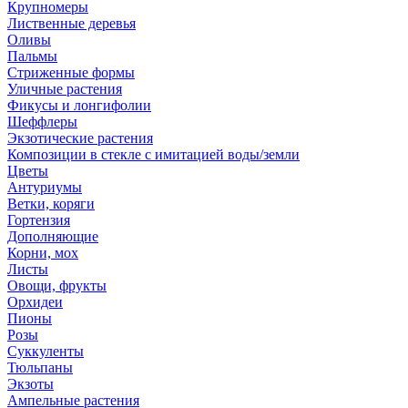
Крупномеры
Лиственные деревья
Оливы
Пальмы
Стриженные формы
Уличные растения
Фикусы и лонгифолии
Шеффлеры
Экзотические растения
Композиции в стекле с имитацией воды/земли
Цветы
Антуриумы
Ветки, коряги
Гортензия
Дополняющие
Корни, мох
Листы
Овощи, фрукты
Орхидеи
Пионы
Розы
Суккуленты
Тюльпаны
Экзоты
Ампельные растения