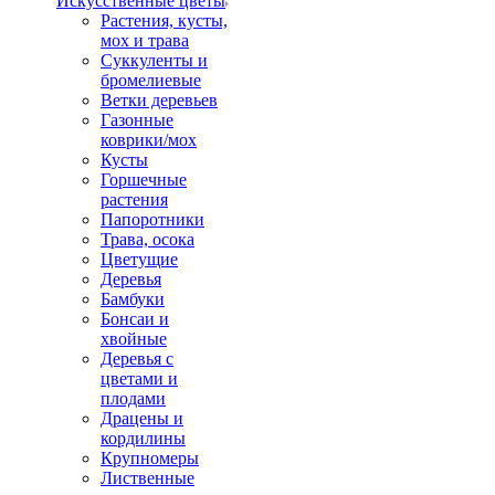
Искусственные цветы
Растения, кусты,
мох и трава
Суккуленты и
бромелиевые
Ветки деревьев
Газонные
коврики/мох
Кусты
Горшечные
растения
Папоротники
Трава, осока
Цветущие
Деревья
Бамбуки
Бонсаи и
хвойные
Деревья с
цветами и
плодами
Драцены и
кордилины
Крупномеры
Лиственные