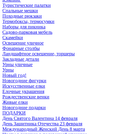
Туристические палатки
Спальные мешки
Походные рюкзаки
Термобоксы, термосумки
Наборы для пикника
Садово-парковая мебель
Скамейки
Освещение уличное
Фонарные столбы
Ландшафтное освещение, торшеры
Закладные детали
Урны уличные
Урны
Новый год!
Новогодние фигурки
Искусственные елки
Елочные украшения
Рождественские венки
Живые елки
Новогодние подарки
ПОДАРКИ
День Святого Валентина 14 февраля
День Защитника Отечества 23 февраля
Международный Женский День 8 марта