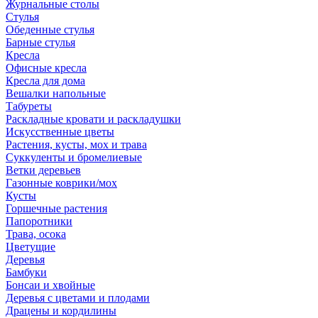
Журнальные столы
Стулья
Обеденные стулья
Барные стулья
Кресла
Офисные кресла
Кресла для дома
Вешалки напольные
Табуреты
Раскладные кровати и раскладушки
Искусственные цветы
Растения, кусты, мох и трава
Суккуленты и бромелиевые
Ветки деревьев
Газонные коврики/мох
Кусты
Горшечные растения
Папоротники
Трава, осока
Цветущие
Деревья
Бамбуки
Бонсаи и хвойные
Деревья с цветами и плодами
Драцены и кордилины