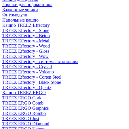
Горшки для подоконника
Балконные ящики
Фитомодули
Напольные кашпо
Кашпо TREEZ Effectory
TREEZ Effectory - Stone
TREEZ Effectory - Beton
TREEZ Effectory - Metal
TREEZ Effectory - Wood
TREEZ Effectory - Gloss
TREEZ Effectory - Wow
TREEZ Effectory - система автополива
TREEZ Effectory - Crystal
TREEZ Effectory - Volcano
TREEZ Effectory - Corten Steel
TREEZ Effectory - Black Stone
TREEZ Effectory - Quartz
Кашпо TREEZ ERGO
TREEZ ERGO Cork
TREEZ ERGO Comb
TREEZ ERGO Graphics
TREEZ ERGO Rombo
TREEZ ERGO Just
TREEZ ERGO Diamond
TREEZ ERGO Nature