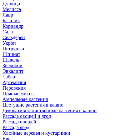
Душица
Мелисса
Лавр
Базилик
Кориандр
Салат
Сельдерей
Укроп
Петрушка
Шпинат
Щавель
Зверобой
Эвкалипт
Чабер
Артемизия
Перовския
Пряные миксы
Ампельные растения
Цветущие растения в кашпо
Декоративно-лиственные растения в кашпо
Рассада овощей и ягод
Рассада овощей
Рассада ягод
Хвойные деревья и кустарники
Ель