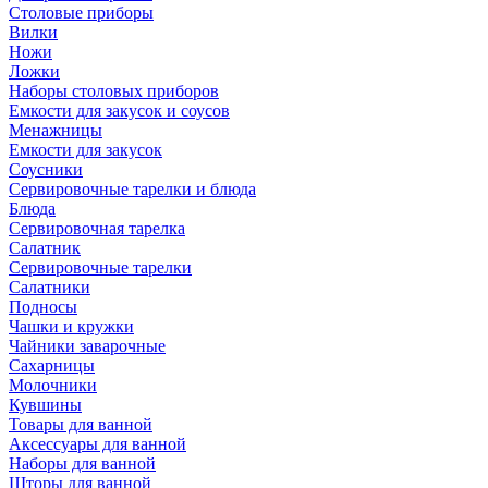
Столовые приборы
Вилки
Ножи
Ложки
Наборы столовых приборов
Емкости для закусок и соусов
Менажницы
Емкости для закусок
Соусники
Сервировочные тарелки и блюда
Блюда
Сервировочная тарелка
Салатник
Сервировочные тарелки
Салатники
Подносы
Чашки и кружки
Чайники заварочные
Сахарницы
Молочники
Кувшины
Товары для ванной
Аксессуары для ванной
Наборы для ванной
Шторы для ванной