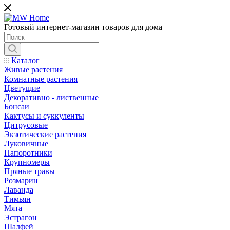
Готовый интернет-магазин товаров для дома
Каталог
Живые растения
Комнатные растения
Цветущие
Декоративно - лиственные
Бонсаи
Кактусы и суккуленты
Цитрусовые
Экзотические растения
Луковичные
Папоротники
Крупномеры
Пряные травы
Розмарин
Лаванда
Тимьян
Мята
Эстрагон
Шалфей