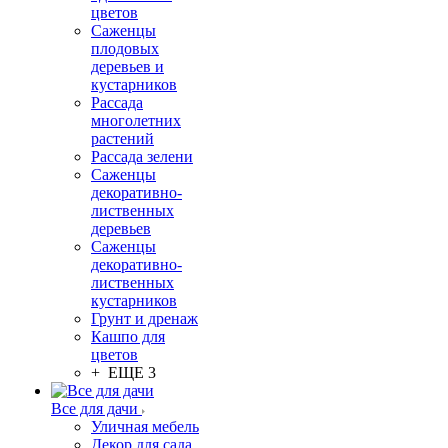
цветов
Саженцы
плодовых
деревьев и
кустарников
Рассада
многолетних
растений
Рассада зелени
Саженцы
декоративно-
лиственных
деревьев
Саженцы
декоративно-
лиственных
кустарников
Грунт и дренаж
Кашпо для
цветов
+ ЕЩЕ 3
Все для дачи
Уличная мебель
Декор для сада