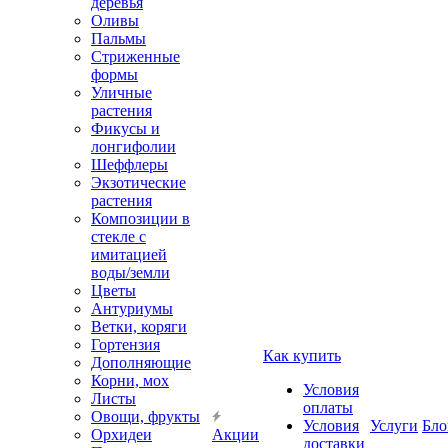
деревья
Оливы
Пальмы
Стриженные
формы
Уличные
растения
Фикусы и
лонгифолии
Шеффлеры
Экзотические
растения
Композиции в
стекле с
имитацией
воды/земли
Цветы
Антуриумы
Ветки, коряги
Гортензия
Как купить
Дополняющие
Корни, мох
Условия
Листы
оплаты
Овощи, фрукты
Условия
Услуги
Бло
Орхидеи
Акции
доставки