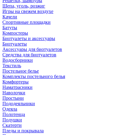
Решетки, шампуры
Щепа, уголь, розжиг
Игры на свежем воздухе
Качели
Спортивные площадки
Батуты
Компостеры
Биотуалеты и аксессуары
Биотуалеты
Аксессуары для биотуалетов
Средства для биотуалетов
Водосборники
Текстиль
Постельное белье
Комплекты постельного белья
Комфортеры
Наматрасники
Наволочки
Простыни
Пододеяльники
Одеяла
Полотенца
Подушки
Скатерти
Пледы и покрывала