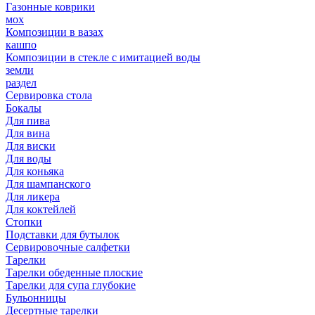
Газонные коврики
мох
Композиции в вазах
кашпо
Композиции в стекле с имитацией воды
земли
раздел
Сервировка стола
Бокалы
Для пива
Для вина
Для виски
Для воды
Для коньяка
Для шампанского
Для ликера
Для коктейлей
Стопки
Подставки для бутылок
Сервировочные салфетки
Тарелки
Тарелки обеденные плоские
Тарелки для супа глубокие
Бульонницы
Десертные тарелки