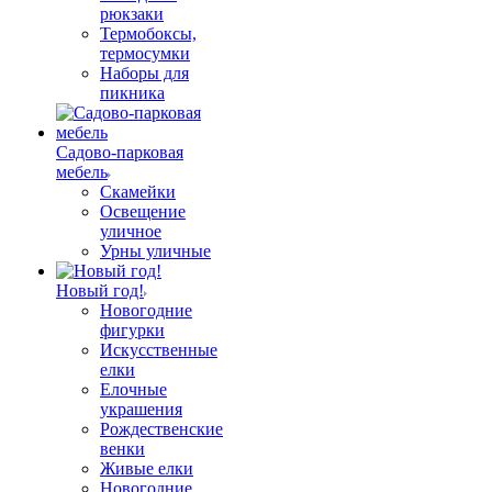
рюкзаки
Термобоксы,
термосумки
Наборы для
пикника
Садово-парковая
мебель
Скамейки
Освещение
уличное
Урны уличные
Новый год!
Новогодние
фигурки
Искусственные
елки
Елочные
украшения
Рождественские
венки
Живые елки
Новогодние