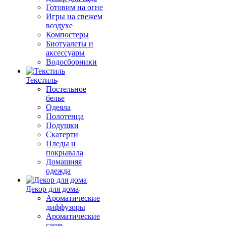
Готовим на огне
Игры на свежем
воздухе
Компостеры
Биотуалеты и
аксессуары
Водосборники
Текстиль
Постельное
белье
Одеяла
Полотенца
Подушки
Скатерти
Пледы и
покрывала
Домашняя
одежда
Декор для дома
Ароматические
диффузоры
Ароматические
саше