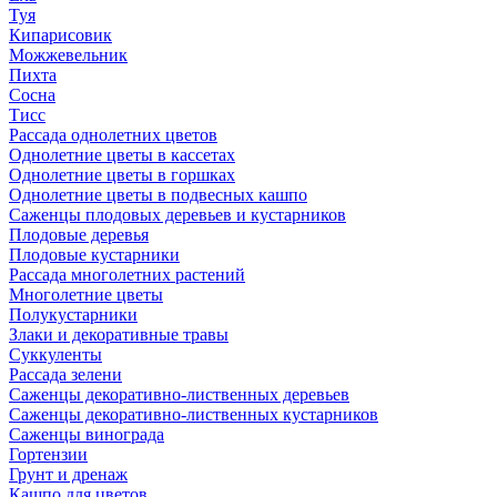
Туя
Кипарисовик
Можжевельник
Пихта
Сосна
Тисc
Рассада однолетних цветов
Однолетние цветы в кассетах
Однолетние цветы в горшках
Однолетние цветы в подвесных кашпо
Саженцы плодовых деревьев и кустарников
Плодовые деревья
Плодовые кустарники
Рассада многолетних растений
Многолетние цветы
Полукустарники
Злаки и декоративные травы
Суккуленты
Рассада зелени
Саженцы декоративно-лиственных деревьев
Саженцы декоративно-лиственных кустарников
Саженцы винограда
Гортензии
Грунт и дренаж
Кашпо для цветов