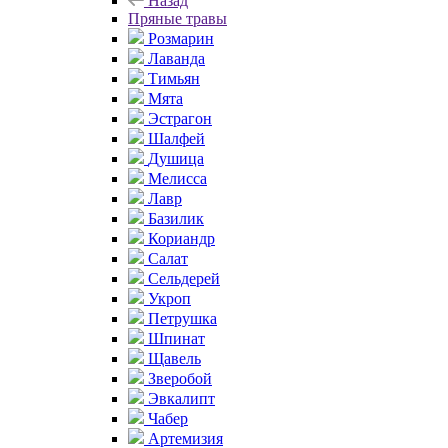
Назад
Пряные травы
Розмарин
Лаванда
Тимьян
Мята
Эстрагон
Шалфей
Душица
Мелисса
Лавр
Базилик
Кориандр
Салат
Сельдерей
Укроп
Петрушка
Шпинат
Щавель
Зверобой
Эвкалипт
Чабер
Артемизия