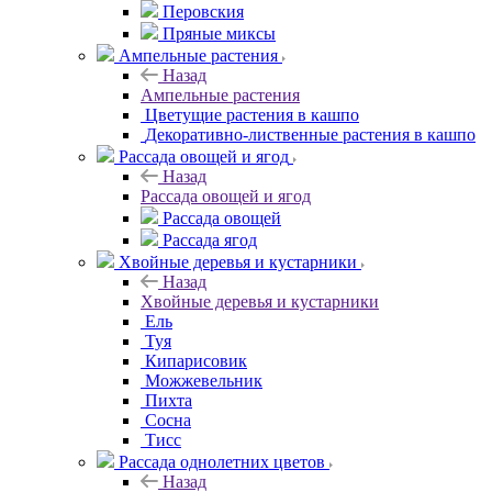
Перовския
Пряные миксы
Ампельные растения
Назад
Ампельные растения
Цветущие растения в кашпо
Декоративно-лиственные растения в кашпо
Рассада овощей и ягод
Назад
Рассада овощей и ягод
Рассада овощей
Рассада ягод
Хвойные деревья и кустарники
Назад
Хвойные деревья и кустарники
Ель
Туя
Кипарисовик
Можжевельник
Пихта
Сосна
Тисc
Рассада однолетних цветов
Назад