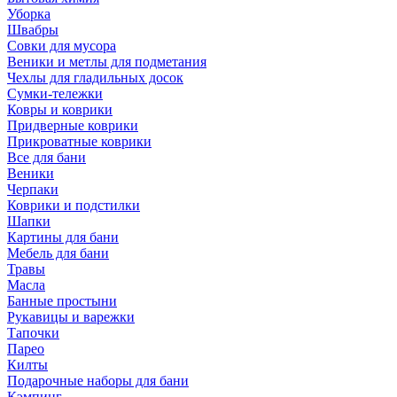
Уборка
Швабры
Совки для мусора
Веники и метлы для подметания
Чехлы для гладильных досок
Сумки-тележки
Ковры и коврики
Придверные коврики
Прикроватные коврики
Все для бани
Веники
Черпаки
Коврики и подстилки
Шапки
Картины для бани
Мебель для бани
Травы
Масла
Банные простыни
Рукавицы и варежки
Тапочки
Парео
Килты
Подарочные наборы для бани
Кэмпинг