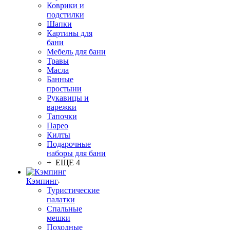
Коврики и
подстилки
Шапки
Картины для
бани
Мебель для бани
Травы
Масла
Банные
простыни
Рукавицы и
варежки
Тапочки
Парео
Килты
Подарочные
наборы для бани
+ ЕЩЕ 4
Кэмпинг
Туристические
палатки
Спальные
мешки
Походные