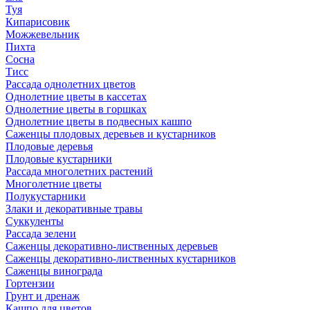
Туя
Кипарисовик
Можжевельник
Пихта
Сосна
Тисc
Рассада однолетних цветов
Однолетние цветы в кассетах
Однолетние цветы в горшках
Однолетние цветы в подвесных кашпо
Саженцы плодовых деревьев и кустарников
Плодовые деревья
Плодовые кустарники
Рассада многолетних растений
Многолетние цветы
Полукустарники
Злаки и декоративные травы
Суккуленты
Рассада зелени
Саженцы декоративно-лиственных деревьев
Саженцы декоративно-лиственных кустарников
Саженцы винограда
Гортензии
Грунт и дренаж
Кашпо для цветов