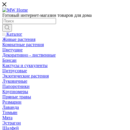
Готовый интернет-магазин товаров для дома
Каталог
Живые растения
Комнатные растения
Цветущие
Декоративно - лиственные
Бонсаи
Кактусы и суккуленты
Цитрусовые
Экзотические растения
Луковичные
Папоротники
Крупномеры
Пряные травы
Розмарин
Лаванда
Тимьян
Мята
Эстрагон
Шалфей