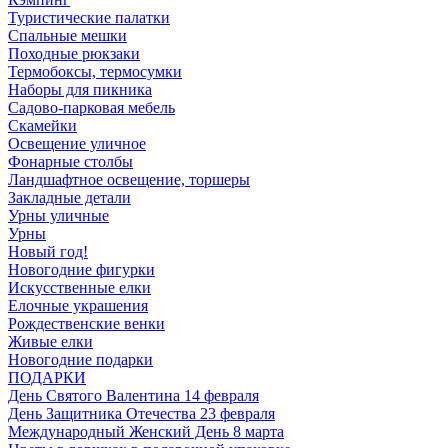
Туристические палатки
Спальные мешки
Походные рюкзаки
Термобоксы, термосумки
Наборы для пикника
Садово-парковая мебель
Скамейки
Освещение уличное
Фонарные столбы
Ландшафтное освещение, торшеры
Закладные детали
Урны уличные
Урны
Новый год!
Новогодние фигурки
Искусственные елки
Елочные украшения
Рождественские венки
Живые елки
Новогодние подарки
ПОДАРКИ
День Святого Валентина 14 февраля
День Защитника Отечества 23 февраля
Международный Женский День 8 марта