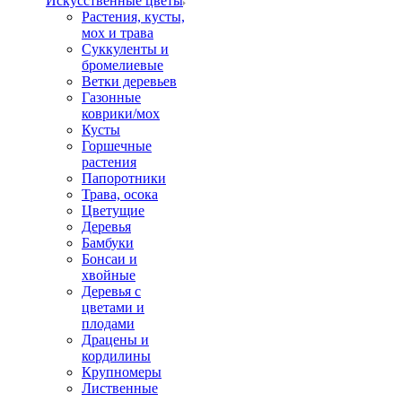
Искусственные цветы
Растения, кусты,
мох и трава
Суккуленты и
бромелиевые
Ветки деревьев
Газонные
коврики/мох
Кусты
Горшечные
растения
Папоротники
Трава, осока
Цветущие
Деревья
Бамбуки
Бонсаи и
хвойные
Деревья с
цветами и
плодами
Драцены и
кордилины
Крупномеры
Лиственные