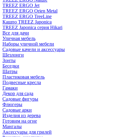
TREEZ ERGO Jet
TREEZ ERGO Orien Metal
TREEZ ERGO TreeLine
Кашпо TREEZ Japonica
TREEZ Japonica серия Hikari
Все для дачи
Уличная мебель
Наборы уличной мебели
Садовые качели и аксессуары
Шезлонги
Зонты
Беседки
Шатры
Пластиковая мебель
Подвесные кресла
Гамаки
Декор для сада
Садовые фигуры
Флюгеры
Садовые арки
Изделия из дерева
Готовим на огне
Мангалы
Аксессуары для грилей