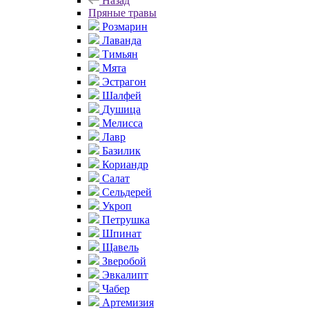
Назад
Пряные травы
Розмарин
Лаванда
Тимьян
Мята
Эстрагон
Шалфей
Душица
Мелисса
Лавр
Базилик
Кориандр
Салат
Сельдерей
Укроп
Петрушка
Шпинат
Щавель
Зверобой
Эвкалипт
Чабер
Артемизия