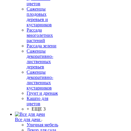
цветов
Саженцы
плодовых
деревьев и
кустарников
Рассада
многолетних
растений
Рассада зелени
Саженцы
декоративно-
лиственных
деревьев
Саженцы
декоративно-
лиственных
кустарников
Грунт и дренаж
Кашпо для
цветов
+ ЕЩЕ 3
Все для дачи
Уличная мебель
Декор для сада