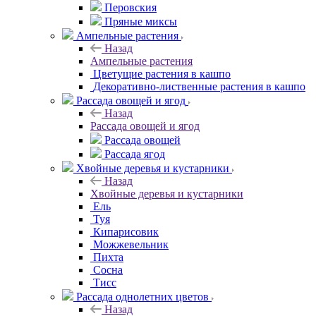
Перовския
Пряные миксы
Ампельные растения
Назад
Ампельные растения
Цветущие растения в кашпо
Декоративно-лиственные растения в кашпо
Рассада овощей и ягод
Назад
Рассада овощей и ягод
Рассада овощей
Рассада ягод
Хвойные деревья и кустарники
Назад
Хвойные деревья и кустарники
Ель
Туя
Кипарисовик
Можжевельник
Пихта
Сосна
Тисc
Рассада однолетних цветов
Назад