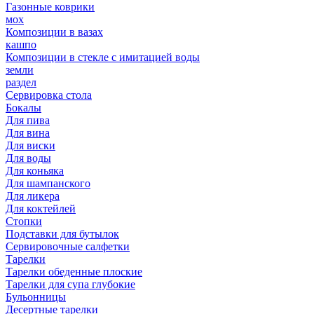
Газонные коврики
мох
Композиции в вазах
кашпо
Композиции в стекле с имитацией воды
земли
раздел
Сервировка стола
Бокалы
Для пива
Для вина
Для виски
Для воды
Для коньяка
Для шампанского
Для ликера
Для коктейлей
Стопки
Подставки для бутылок
Сервировочные салфетки
Тарелки
Тарелки обеденные плоские
Тарелки для супа глубокие
Бульонницы
Десертные тарелки