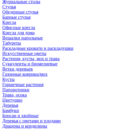
Журнальные столы
Стулья
Обеденные стулья
Барные стулья
Кресла
Офисные кресла
Кресла для дома
Вешалки напольные
Табуреты
Раскладные кровати и раскладушки
Искусственные цветы
Растения, кусты, мох и трава
Суккуленты и бромелиевые
Ветки деревьев
Газонные коврики/мох
Кусты
Горшечные растения
Папоротники
Трава, осока
Цветущие
Деревья
Бамбуки
Бонсаи и хвойные
Деревья с цветами и плодами
Драцены и кордилины