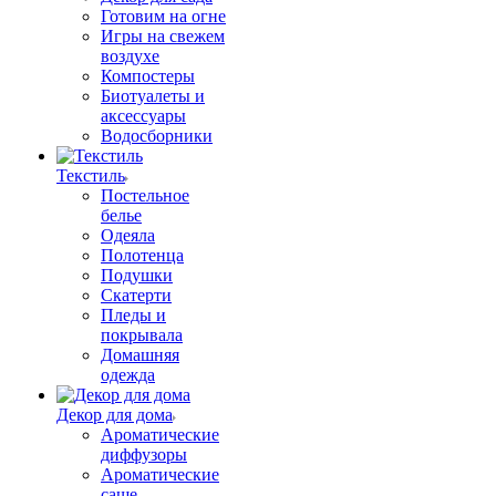
Готовим на огне
Игры на свежем
воздухе
Компостеры
Биотуалеты и
аксессуары
Водосборники
Текстиль
Постельное
белье
Одеяла
Полотенца
Подушки
Скатерти
Пледы и
покрывала
Домашняя
одежда
Декор для дома
Ароматические
диффузоры
Ароматические
саше