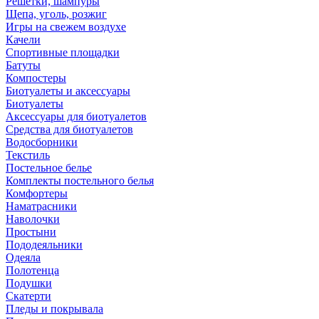
Решетки, шампуры
Щепа, уголь, розжиг
Игры на свежем воздухе
Качели
Спортивные площадки
Батуты
Компостеры
Биотуалеты и аксессуары
Биотуалеты
Аксессуары для биотуалетов
Средства для биотуалетов
Водосборники
Текстиль
Постельное белье
Комплекты постельного белья
Комфортеры
Наматрасники
Наволочки
Простыни
Пододеяльники
Одеяла
Полотенца
Подушки
Скатерти
Пледы и покрывала