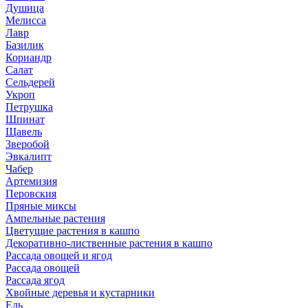
Душица
Мелисса
Лавр
Базилик
Кориандр
Салат
Сельдерей
Укроп
Петрушка
Шпинат
Щавель
Зверобой
Эвкалипт
Чабер
Артемизия
Перовския
Пряные миксы
Ампельные растения
Цветущие растения в кашпо
Декоративно-лиственные растения в кашпо
Рассада овощей и ягод
Рассада овощей
Рассада ягод
Хвойные деревья и кустарники
Ель