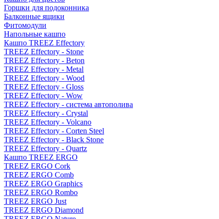
Горшки для подоконника
Балконные ящики
Фитомодули
Напольные кашпо
Кашпо TREEZ Effectory
TREEZ Effectory - Stone
TREEZ Effectory - Beton
TREEZ Effectory - Metal
TREEZ Effectory - Wood
TREEZ Effectory - Gloss
TREEZ Effectory - Wow
TREEZ Effectory - система автополива
TREEZ Effectory - Crystal
TREEZ Effectory - Volcano
TREEZ Effectory - Corten Steel
TREEZ Effectory - Black Stone
TREEZ Effectory - Quartz
Кашпо TREEZ ERGO
TREEZ ERGO Cork
TREEZ ERGO Comb
TREEZ ERGO Graphics
TREEZ ERGO Rombo
TREEZ ERGO Just
TREEZ ERGO Diamond
TREEZ ERGO Nature