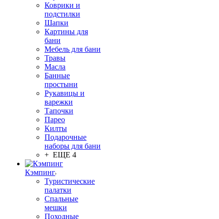
Коврики и
подстилки
Шапки
Картины для
бани
Мебель для бани
Травы
Масла
Банные
простыни
Рукавицы и
варежки
Тапочки
Парео
Килты
Подарочные
наборы для бани
+ ЕЩЕ 4
Кэмпинг
Туристические
палатки
Спальные
мешки
Походные