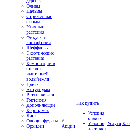
деревья
Оливы
Пальмы
Стриженные
формы
Уличные
растения
Фикусы и
лонгифолии
Шеффлеры
Экзотические
растения
Композиции в
стекле с
имитацией
воды/земли
Цветы
Антуриумы
Ветки, коряги
Гортензия
Как купить
Дополняющие
Корни, мох
Условия
Листы
оплаты
Овощи, фрукты
Условия
Услуги
Бло
Орхидеи
Акции
доставки