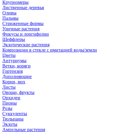
Крупномеры
Лиственные деревья
Оливы
Пальмы
Стриженные формы
Уличные растения
Фикусы и лонгифолии
Шеффлеры
Экзотические растения
Композиции в стекле с имитацией воды/земли
Цветы
Антуриумы
Ветки, коряги
Гортензия
Дополняющие
Корни, мох
Листы
Овощи, фрукты
Орхидеи
Пионы
Розы
Суккуленты
Тюльпаны
Экзоты
Ампельные растения