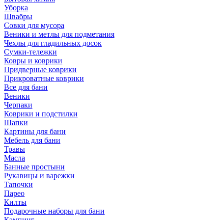
Уборка
Швабры
Совки для мусора
Веники и метлы для подметания
Чехлы для гладильных досок
Сумки-тележки
Ковры и коврики
Придверные коврики
Прикроватные коврики
Все для бани
Веники
Черпаки
Коврики и подстилки
Шапки
Картины для бани
Мебель для бани
Травы
Масла
Банные простыни
Рукавицы и варежки
Тапочки
Парео
Килты
Подарочные наборы для бани
Кэмпинг