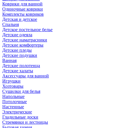
Коврики для ванной
Одиночные коврики
Комплекты ковриков
Детская и детское
Спальня
Детское постельное белье
Детские одеяла
Детские наматрасники
Детские комфортеры
Детские пледы
Детские подушки
Ванная
Детские полотенца
Детские халаты
Аксессуары для ванной
Игрушки
Хозтовары
Сушилки для белья
Напольные
Потолочные
Настенные
Электрические
Гладильные доски
Стремянки и лестницы
Бытовая химия