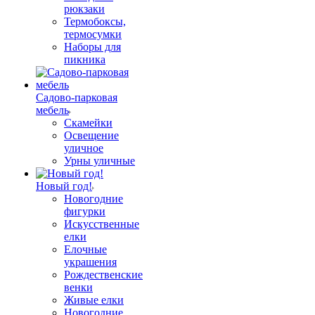
рюкзаки
Термобоксы,
термосумки
Наборы для
пикника
Садово-парковая
мебель
Скамейки
Освещение
уличное
Урны уличные
Новый год!
Новогодние
фигурки
Искусственные
елки
Елочные
украшения
Рождественские
венки
Живые елки
Новогодние