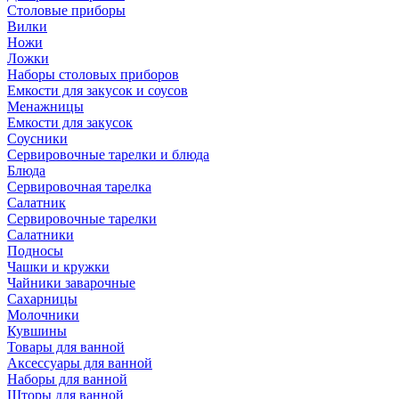
Столовые приборы
Вилки
Ножи
Ложки
Наборы столовых приборов
Емкости для закусок и соусов
Менажницы
Емкости для закусок
Соусники
Сервировочные тарелки и блюда
Блюда
Сервировочная тарелка
Салатник
Сервировочные тарелки
Салатники
Подносы
Чашки и кружки
Чайники заварочные
Сахарницы
Молочники
Кувшины
Товары для ванной
Аксессуары для ванной
Наборы для ванной
Шторы для ванной