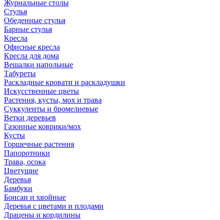
Журнальные столы
Стулья
Обеденные стулья
Барные стулья
Кресла
Офисные кресла
Кресла для дома
Вешалки напольные
Табуреты
Раскладные кровати и раскладушки
Искусственные цветы
Растения, кусты, мох и трава
Суккуленты и бромелиевые
Ветки деревьев
Газонные коврики/мох
Кусты
Горшечные растения
Папоротники
Трава, осока
Цветущие
Деревья
Бамбуки
Бонсаи и хвойные
Деревья с цветами и плодами
Драцены и кордилины