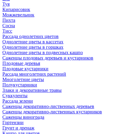
Туя
Кипарисовик
Можжевельник
Пихта
Сосна
Тисc
Рассада однолетних цветов
Однолетние цветы в кассетах
Однолетние цветы в горшках
Однолетние цветы в подвесных кашпо
Саженцы плодовых деревьев и кустарников
Плодовые деревья
Плодовые кустарники
Рассада многолетних растений
Многолетние цветы
Полукустарники
Злаки и декоративные травы
Суккуленты
Рассада зелени
Саженцы декоративно-лиственных деревьев
Саженцы декоративно-лиственных кустарников
Саженцы винограда
Гортензии
Грунт и дренаж
Кашпо для цветов