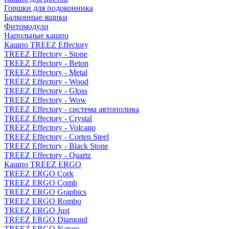
Горшки для подоконника
Балконные ящики
Фитомодули
Напольные кашпо
Кашпо TREEZ Effectory
TREEZ Effectory - Stone
TREEZ Effectory - Beton
TREEZ Effectory - Metal
TREEZ Effectory - Wood
TREEZ Effectory - Gloss
TREEZ Effectory - Wow
TREEZ Effectory - система автополива
TREEZ Effectory - Crystal
TREEZ Effectory - Volcano
TREEZ Effectory - Corten Steel
TREEZ Effectory - Black Stone
TREEZ Effectory - Quartz
Кашпо TREEZ ERGO
TREEZ ERGO Cork
TREEZ ERGO Comb
TREEZ ERGO Graphics
TREEZ ERGO Rombo
TREEZ ERGO Just
TREEZ ERGO Diamond
TREEZ ERGO Nature