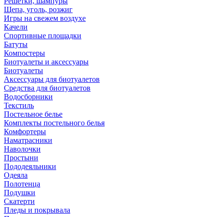
Решетки, шампуры
Щепа, уголь, розжиг
Игры на свежем воздухе
Качели
Спортивные площадки
Батуты
Компостеры
Биотуалеты и аксессуары
Биотуалеты
Аксессуары для биотуалетов
Средства для биотуалетов
Водосборники
Текстиль
Постельное белье
Комплекты постельного белья
Комфортеры
Наматрасники
Наволочки
Простыни
Пододеяльники
Одеяла
Полотенца
Подушки
Скатерти
Пледы и покрывала