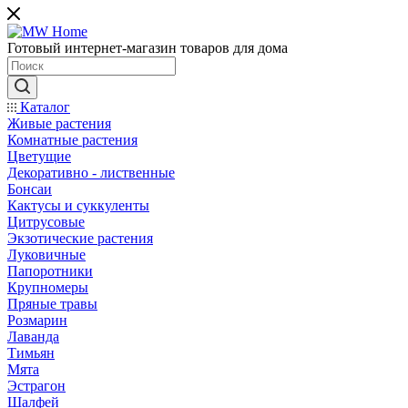
Готовый интернет-магазин товаров для дома
Каталог
Живые растения
Комнатные растения
Цветущие
Декоративно - лиственные
Бонсаи
Кактусы и суккуленты
Цитрусовые
Экзотические растения
Луковичные
Папоротники
Крупномеры
Пряные травы
Розмарин
Лаванда
Тимьян
Мята
Эстрагон
Шалфей