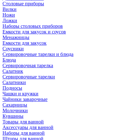
Столовые приборы
Вилки
Ножи
Ложки
Наборы столовых приборов
Емкости для закусок и соусов
Менажницы
Емкости для закусок
Соусники
Сервировочные тарелки и блюда
Блюда
Сервировочная тарелка
Салатник
Сервировочные тарелки
Салатники
Подносы
Чашки и кружки
Чайники заварочные
Сахарницы
Молочники
Кувшины
Товары для ванной
Аксессуары для ванной
Наборы для ванной
Шторы для ванной