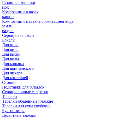
Газонные коврики
мох
Композиции в вазах
кашпо
Композиции в стекле с имитацией воды
земли
раздел
Сервировка стола
Бокалы
Для пива
Для вина
Для виски
Для воды
Для коньяка
Для шампанского
Для ликера
Для коктейлей
Стопки
Подставки для бутылок
Сервировочные салфетки
Тарелки
Тарелки обеденные плоские
Тарелки для супа глубокие
Бульонницы
Десертные тарелки