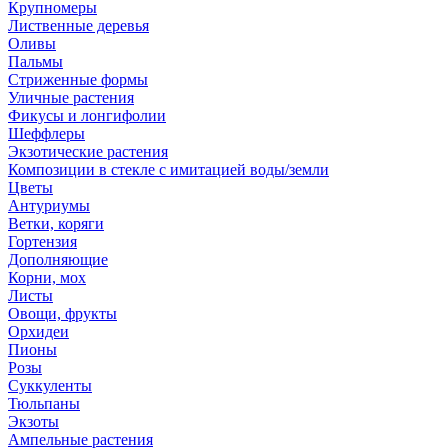
Крупномеры
Лиственные деревья
Оливы
Пальмы
Стриженные формы
Уличные растения
Фикусы и лонгифолии
Шеффлеры
Экзотические растения
Композиции в стекле с имитацией воды/земли
Цветы
Антуриумы
Ветки, коряги
Гортензия
Дополняющие
Корни, мох
Листы
Овощи, фрукты
Орхидеи
Пионы
Розы
Суккуленты
Тюльпаны
Экзоты
Ампельные растения