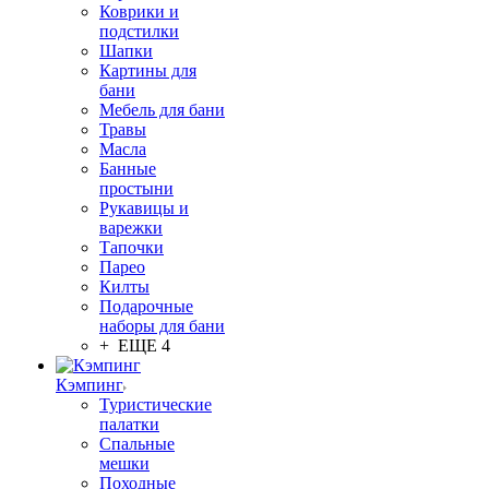
Коврики и
подстилки
Шапки
Картины для
бани
Мебель для бани
Травы
Масла
Банные
простыни
Рукавицы и
варежки
Тапочки
Парео
Килты
Подарочные
наборы для бани
+ ЕЩЕ 4
Кэмпинг
Туристические
палатки
Спальные
мешки
Походные