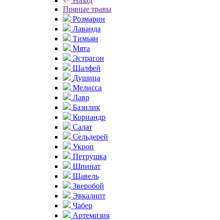
Назад
Пряные травы
Розмарин
Лаванда
Тимьян
Мята
Эстрагон
Шалфей
Душица
Мелисса
Лавр
Базилик
Кориандр
Салат
Сельдерей
Укроп
Петрушка
Шпинат
Щавель
Зверобой
Эвкалипт
Чабер
Артемизия