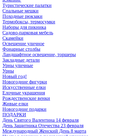
Туристические палатки
Спальные мешки
Походные рюкзаки
Термобоксы, термосумки
Наборы для пикника
Садово-парковая мебель
Скамейки
Освещение уличное
Фонарные столбы
Ландшафтное освещение, торшеры
Закладные детали
Урны уличные
Урны
Новый год!
Новогодние фигурки
Искусственные елки
Елочные украшения
Рождественские венки
Живые елки
Новогодние подарки
ПОДАРКИ
День Святого Валентина 14 февраля
День Защитника Отечества 23 февраля
Международный Женский День 8 марта