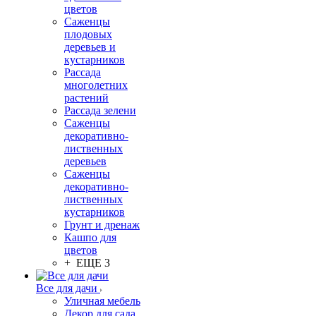
цветов
Саженцы
плодовых
деревьев и
кустарников
Рассада
многолетних
растений
Рассада зелени
Саженцы
декоративно-
лиственных
деревьев
Саженцы
декоративно-
лиственных
кустарников
Грунт и дренаж
Кашпо для
цветов
+ ЕЩЕ 3
Все для дачи
Уличная мебель
Декор для сада