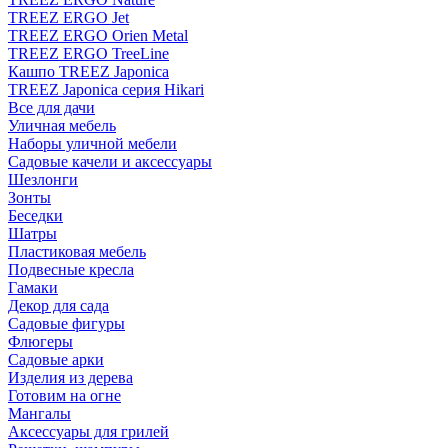
TREEZ ERGO Jet
TREEZ ERGO Orien Metal
TREEZ ERGO TreeLine
Кашпо TREEZ Japonica
TREEZ Japonica серия Hikari
Все для дачи
Уличная мебель
Наборы уличной мебели
Садовые качели и аксессуары
Шезлонги
Зонты
Беседки
Шатры
Пластиковая мебель
Подвесные кресла
Гамаки
Декор для сада
Садовые фигуры
Флюгеры
Садовые арки
Изделия из дерева
Готовим на огне
Мангалы
Аксессуары для грилей