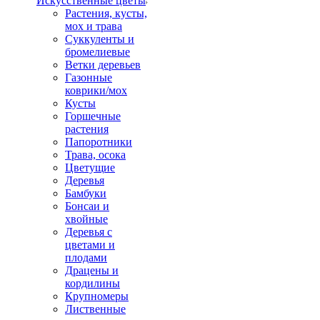
Искусственные цветы
Растения, кусты,
мох и трава
Суккуленты и
бромелиевые
Ветки деревьев
Газонные
коврики/мох
Кусты
Горшечные
растения
Папоротники
Трава, осока
Цветущие
Деревья
Бамбуки
Бонсаи и
хвойные
Деревья с
цветами и
плодами
Драцены и
кордилины
Крупномеры
Лиственные