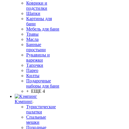
Коврики и
подстилки
Шапки
Картины для
бани
Мебель для бани
Травы
Масла
Банные
простыни
Рукавицы и
варежки
Тапочки
Парео
Килты
Подарочные
наборы для бани
+ ЕЩЕ 4
Кэмпинг
Туристические
палатки
Спальные
мешки
Походные