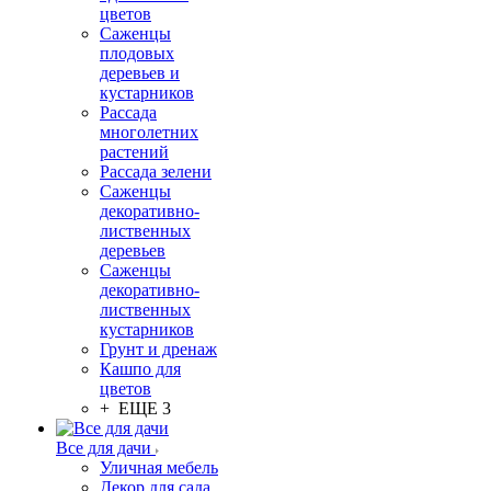
цветов
Саженцы
плодовых
деревьев и
кустарников
Рассада
многолетних
растений
Рассада зелени
Саженцы
декоративно-
лиственных
деревьев
Саженцы
декоративно-
лиственных
кустарников
Грунт и дренаж
Кашпо для
цветов
+ ЕЩЕ 3
Все для дачи
Уличная мебель
Декор для сада