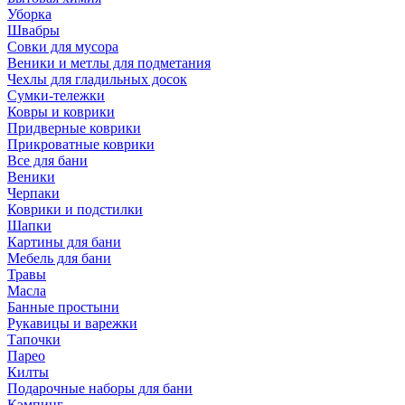
Уборка
Швабры
Совки для мусора
Веники и метлы для подметания
Чехлы для гладильных досок
Сумки-тележки
Ковры и коврики
Придверные коврики
Прикроватные коврики
Все для бани
Веники
Черпаки
Коврики и подстилки
Шапки
Картины для бани
Мебель для бани
Травы
Масла
Банные простыни
Рукавицы и варежки
Тапочки
Парео
Килты
Подарочные наборы для бани
Кэмпинг