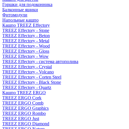
Горшки для подоконника
Балконные ящики
Фитомодули
Напольные кашпо
Кашпо TREEZ Effectory
TREEZ Effectory - Stone
TREEZ Effectory - Beton
TREEZ Effectory - Metal
TREEZ Effectory - Wood
TREEZ Effectory - Gloss
TREEZ Effectory - Wow
TREEZ Effectory - система автополива
TREEZ Effectory - Crystal
TREEZ Effectory - Volcano
TREEZ Effectory - Corten Steel
TREEZ Effectory - Black Stone
TREEZ Effectory - Quartz
Кашпо TREEZ ERGO
TREEZ ERGO Cork
TREEZ ERGO Comb
TREEZ ERGO Graphics
TREEZ ERGO Rombo
TREEZ ERGO Just
TREEZ ERGO Diamond
TREEZ ERGO Nature