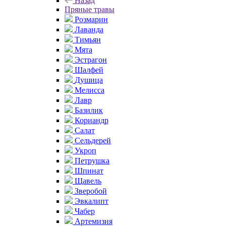
Назад
Пряные травы
Розмарин
Лаванда
Тимьян
Мята
Эстрагон
Шалфей
Душица
Мелисса
Лавр
Базилик
Кориандр
Салат
Сельдерей
Укроп
Петрушка
Шпинат
Щавель
Зверобой
Эвкалипт
Чабер
Артемизия