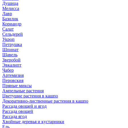
Душица
Мелисса
Лавр
Базилик
Кориандр
Салат
Сельдерей
Укроп
Петрушка
Шпинат
Щавель
Зверобой
Эвкалипт
Чабер
Артемизия
Перовския
Пряные миксы
Ампельные растения
Цветущие растения в кашпо
Декоративно-лиственные растения в кашпо
Рассада овощей и ягод
Рассада овощей
Рассада ягод
Хвойные деревья и кустарники
Ель