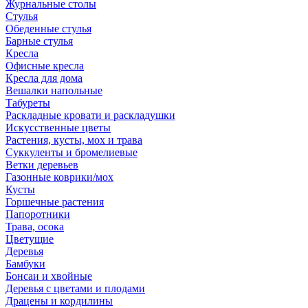
Журнальные столы
Стулья
Обеденные стулья
Барные стулья
Кресла
Офисные кресла
Кресла для дома
Вешалки напольные
Табуреты
Раскладные кровати и раскладушки
Искусственные цветы
Растения, кусты, мох и трава
Суккуленты и бромелиевые
Ветки деревьев
Газонные коврики/мох
Кусты
Горшечные растения
Папоротники
Трава, осока
Цветущие
Деревья
Бамбуки
Бонсаи и хвойные
Деревья с цветами и плодами
Драцены и кордилины