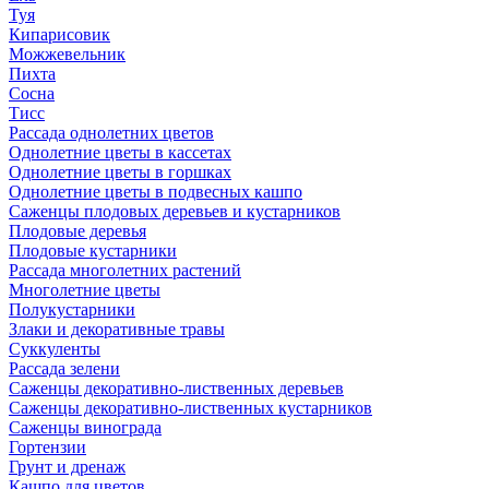
Туя
Кипарисовик
Можжевельник
Пихта
Сосна
Тисc
Рассада однолетних цветов
Однолетние цветы в кассетах
Однолетние цветы в горшках
Однолетние цветы в подвесных кашпо
Саженцы плодовых деревьев и кустарников
Плодовые деревья
Плодовые кустарники
Рассада многолетних растений
Многолетние цветы
Полукустарники
Злаки и декоративные травы
Суккуленты
Рассада зелени
Саженцы декоративно-лиственных деревьев
Саженцы декоративно-лиственных кустарников
Саженцы винограда
Гортензии
Грунт и дренаж
Кашпо для цветов