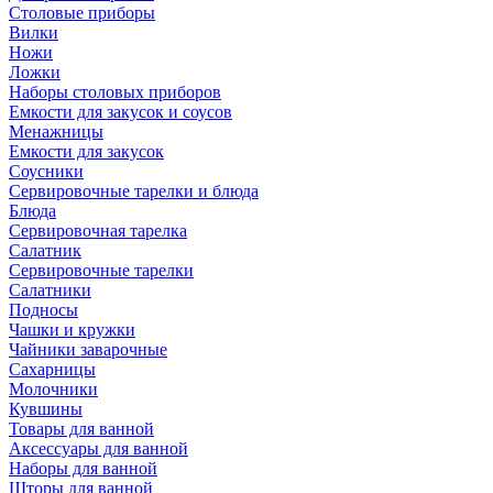
Столовые приборы
Вилки
Ножи
Ложки
Наборы столовых приборов
Емкости для закусок и соусов
Менажницы
Емкости для закусок
Соусники
Сервировочные тарелки и блюда
Блюда
Сервировочная тарелка
Салатник
Сервировочные тарелки
Салатники
Подносы
Чашки и кружки
Чайники заварочные
Сахарницы
Молочники
Кувшины
Товары для ванной
Аксессуары для ванной
Наборы для ванной
Шторы для ванной