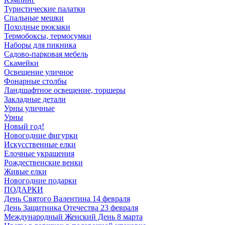
Туристические палатки
Спальные мешки
Походные рюкзаки
Термобоксы, термосумки
Наборы для пикника
Садово-парковая мебель
Скамейки
Освещение уличное
Фонарные столбы
Ландшафтное освещение, торшеры
Закладные детали
Урны уличные
Урны
Новый год!
Новогодние фигурки
Искусственные елки
Елочные украшения
Рождественские венки
Живые елки
Новогодние подарки
ПОДАРКИ
День Святого Валентина 14 февраля
День Защитника Отечества 23 февраля
Международный Женский День 8 марта