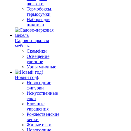
рюкзаки
Термобоксы,
термосумки
Наборы для
пикника
Садово-парковая
мебель
Скамейки
Освещение
уличное
Урны уличные
Новый год!
Новогодние
фигурки
Искусственные
елки
Елочные
украшения
Рождественские
венки
Живые елки
Новогодние