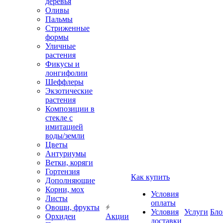
деревья
Оливы
Пальмы
Стриженные
формы
Уличные
растения
Фикусы и
лонгифолии
Шеффлеры
Экзотические
растения
Композиции в
стекле с
имитацией
воды/земли
Цветы
Антуриумы
Ветки, коряги
Гортензия
Как купить
Дополняющие
Корни, мох
Условия
Листы
оплаты
Овощи, фрукты
Условия
Услуги
Бло
Орхидеи
Акции
доставки