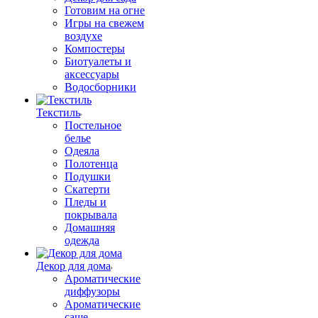
Готовим на огне
Игры на свежем
воздухе
Компостеры
Биотуалеты и
аксессуары
Водосборники
Текстиль
Постельное
белье
Одеяла
Полотенца
Подушки
Скатерти
Пледы и
покрывала
Домашняя
одежда
Декор для дома
Ароматические
диффузоры
Ароматические
саше