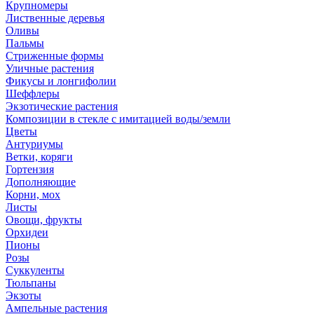
Крупномеры
Лиственные деревья
Оливы
Пальмы
Стриженные формы
Уличные растения
Фикусы и лонгифолии
Шеффлеры
Экзотические растения
Композиции в стекле с имитацией воды/земли
Цветы
Антуриумы
Ветки, коряги
Гортензия
Дополняющие
Корни, мох
Листы
Овощи, фрукты
Орхидеи
Пионы
Розы
Суккуленты
Тюльпаны
Экзоты
Ампельные растения