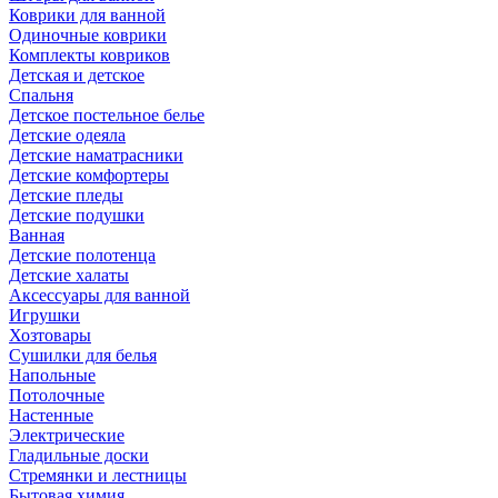
Коврики для ванной
Одиночные коврики
Комплекты ковриков
Детская и детское
Спальня
Детское постельное белье
Детские одеяла
Детские наматрасники
Детские комфортеры
Детские пледы
Детские подушки
Ванная
Детские полотенца
Детские халаты
Аксессуары для ванной
Игрушки
Хозтовары
Сушилки для белья
Напольные
Потолочные
Настенные
Электрические
Гладильные доски
Стремянки и лестницы
Бытовая химия