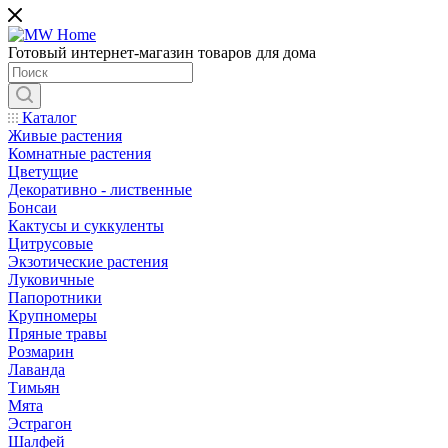
Готовый интернет-магазин товаров для дома
Каталог
Живые растения
Комнатные растения
Цветущие
Декоративно - лиственные
Бонсаи
Кактусы и суккуленты
Цитрусовые
Экзотические растения
Луковичные
Папоротники
Крупномеры
Пряные травы
Розмарин
Лаванда
Тимьян
Мята
Эстрагон
Шалфей