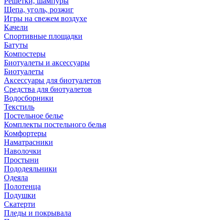
Решетки, шампуры
Щепа, уголь, розжиг
Игры на свежем воздухе
Качели
Спортивные площадки
Батуты
Компостеры
Биотуалеты и аксессуары
Биотуалеты
Аксессуары для биотуалетов
Средства для биотуалетов
Водосборники
Текстиль
Постельное белье
Комплекты постельного белья
Комфортеры
Наматрасники
Наволочки
Простыни
Пододеяльники
Одеяла
Полотенца
Подушки
Скатерти
Пледы и покрывала