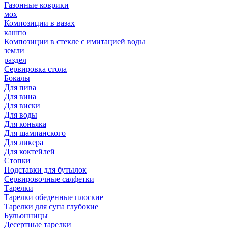
Газонные коврики
мох
Композиции в вазах
кашпо
Композиции в стекле с имитацией воды
земли
раздел
Сервировка стола
Бокалы
Для пива
Для вина
Для виски
Для воды
Для коньяка
Для шампанского
Для ликера
Для коктейлей
Стопки
Подставки для бутылок
Сервировочные салфетки
Тарелки
Тарелки обеденные плоские
Тарелки для супа глубокие
Бульонницы
Десертные тарелки