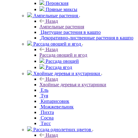
Перовския
Пряные миксы
Ампельные растения
Назад
Ампельные растения
Цветущие растения в кашпо
Декоративно-лиственные растения в кашпо
Рассада овощей и ягод
Назад
Рассада овощей и ягод
Рассада овощей
Рассада ягод
Хвойные деревья и кустарники
Назад
Хвойные деревья и кустарники
Ель
Туя
Кипарисовик
Можжевельник
Пихта
Сосна
Тисc
Рассада однолетних цветов
Назад