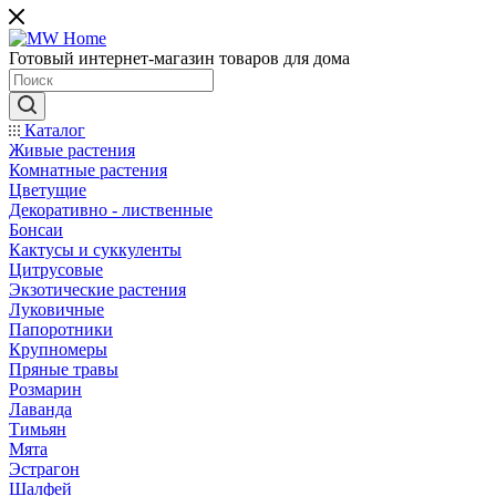
Готовый интернет-магазин товаров для дома
Каталог
Живые растения
Комнатные растения
Цветущие
Декоративно - лиственные
Бонсаи
Кактусы и суккуленты
Цитрусовые
Экзотические растения
Луковичные
Папоротники
Крупномеры
Пряные травы
Розмарин
Лаванда
Тимьян
Мята
Эстрагон
Шалфей