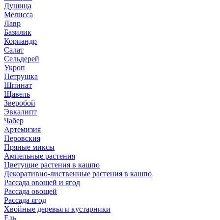
Душица
Мелисса
Лавр
Базилик
Кориандр
Салат
Сельдерей
Укроп
Петрушка
Шпинат
Щавель
Зверобой
Эвкалипт
Чабер
Артемизия
Перовския
Пряные миксы
Ампельные растения
Цветущие растения в кашпо
Декоративно-лиственные растения в кашпо
Рассада овощей и ягод
Рассада овощей
Рассада ягод
Хвойные деревья и кустарники
Ель