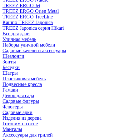
TREEZ ERGO Jet
TREEZ ERGO Orien Metal
TREEZ ERGO TreeLine
Кашпо TREEZ Japonica
TREEZ Japonica серия Hikari
Все для дачи
Уличная мебель
Наборы уличной мебели
Садовые качели и аксессуары
Шезлонги
Зонты
Беседки
Шатры
Пластиковая мебель
Подвесные кресла
Гамаки
Декор для сада
Садовые фигуры
Флюгеры
Садовые арки
Изделия из дерева
Готовим на огне
Мангалы
Аксессуары для грилей