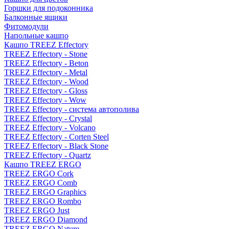
Горшки для подоконника
Балконные ящики
Фитомодули
Напольные кашпо
Кашпо TREEZ Effectory
TREEZ Effectory - Stone
TREEZ Effectory - Beton
TREEZ Effectory - Metal
TREEZ Effectory - Wood
TREEZ Effectory - Gloss
TREEZ Effectory - Wow
TREEZ Effectory - система автополива
TREEZ Effectory - Crystal
TREEZ Effectory - Volcano
TREEZ Effectory - Corten Steel
TREEZ Effectory - Black Stone
TREEZ Effectory - Quartz
Кашпо TREEZ ERGO
TREEZ ERGO Cork
TREEZ ERGO Comb
TREEZ ERGO Graphics
TREEZ ERGO Rombo
TREEZ ERGO Just
TREEZ ERGO Diamond
TREEZ ERGO Nature