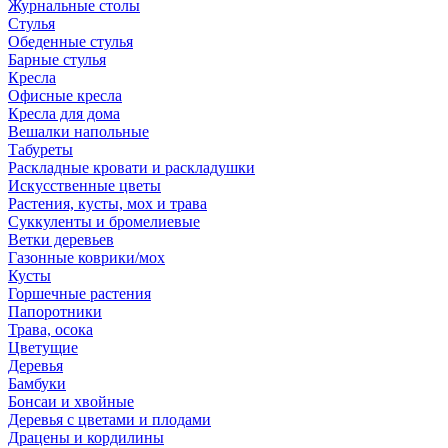
Журнальные столы
Стулья
Обеденные стулья
Барные стулья
Кресла
Офисные кресла
Кресла для дома
Вешалки напольные
Табуреты
Раскладные кровати и раскладушки
Искусственные цветы
Растения, кусты, мох и трава
Суккуленты и бромелиевые
Ветки деревьев
Газонные коврики/мох
Кусты
Горшечные растения
Папоротники
Трава, осока
Цветущие
Деревья
Бамбуки
Бонсаи и хвойные
Деревья с цветами и плодами
Драцены и кордилины