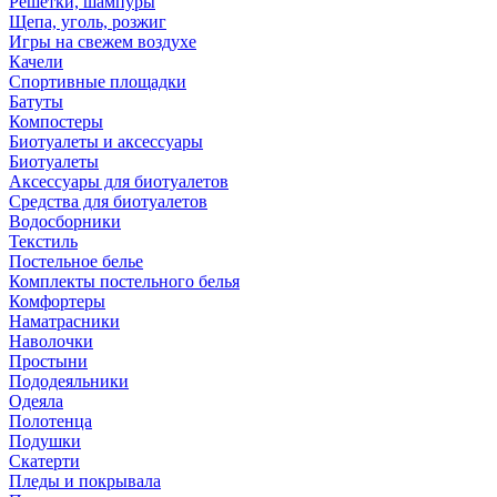
Решетки, шампуры
Щепа, уголь, розжиг
Игры на свежем воздухе
Качели
Спортивные площадки
Батуты
Компостеры
Биотуалеты и аксессуары
Биотуалеты
Аксессуары для биотуалетов
Средства для биотуалетов
Водосборники
Текстиль
Постельное белье
Комплекты постельного белья
Комфортеры
Наматрасники
Наволочки
Простыни
Пододеяльники
Одеяла
Полотенца
Подушки
Скатерти
Пледы и покрывала