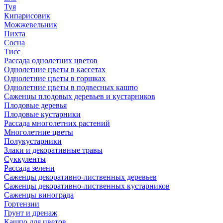
Туя
Кипарисовик
Можжевельник
Пихта
Сосна
Тисc
Рассада однолетних цветов
Однолетние цветы в кассетах
Однолетние цветы в горшках
Однолетние цветы в подвесных кашпо
Саженцы плодовых деревьев и кустарников
Плодовые деревья
Плодовые кустарники
Рассада многолетних растений
Многолетние цветы
Полукустарники
Злаки и декоративные травы
Суккуленты
Рассада зелени
Саженцы декоративно-лиственных деревьев
Саженцы декоративно-лиственных кустарников
Саженцы винограда
Гортензии
Грунт и дренаж
Кашпо для цветов