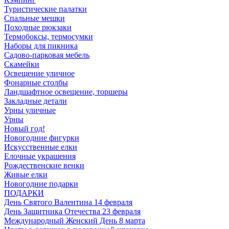
Туристические палатки
Спальные мешки
Походные рюкзаки
Термобоксы, термосумки
Наборы для пикника
Садово-парковая мебель
Скамейки
Освещение уличное
Фонарные столбы
Ландшафтное освещение, торшеры
Закладные детали
Урны уличные
Урны
Новый год!
Новогодние фигурки
Искусственные елки
Елочные украшения
Рождественские венки
Живые елки
Новогодние подарки
ПОДАРКИ
День Святого Валентина 14 февраля
День Защитника Отечества 23 февраля
Международный Женский День 8 марта