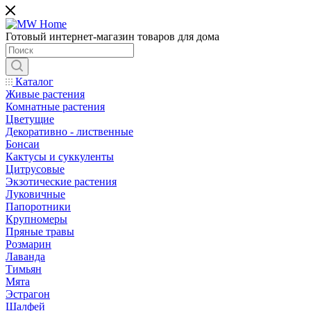
Готовый интернет-магазин товаров для дома
Каталог
Живые растения
Комнатные растения
Цветущие
Декоративно - лиственные
Бонсаи
Кактусы и суккуленты
Цитрусовые
Экзотические растения
Луковичные
Папоротники
Крупномеры
Пряные травы
Розмарин
Лаванда
Тимьян
Мята
Эстрагон
Шалфей