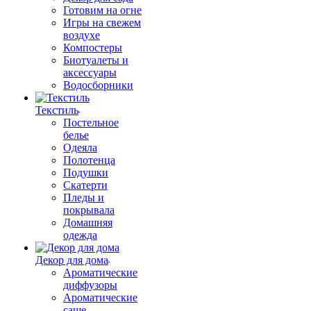
Готовим на огне
Игры на свежем
воздухе
Компостеры
Биотуалеты и
аксессуары
Водосборники
Текстиль
Постельное
белье
Одеяла
Полотенца
Подушки
Скатерти
Пледы и
покрывала
Домашняя
одежда
Декор для дома
Ароматические
диффузоры
Ароматические
саше