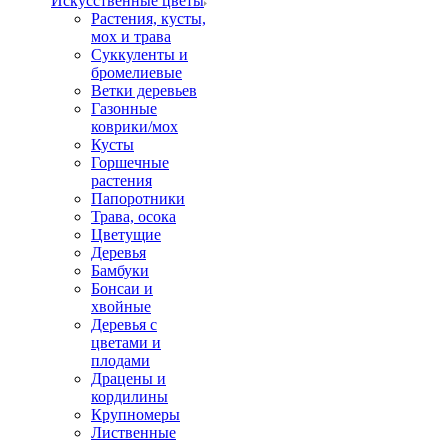
Искусственные цветы
Растения, кусты,
мох и трава
Суккуленты и
бромелиевые
Ветки деревьев
Газонные
коврики/мох
Кусты
Горшечные
растения
Папоротники
Трава, осока
Цветущие
Деревья
Бамбуки
Бонсаи и
хвойные
Деревья с
цветами и
плодами
Драцены и
кордилины
Крупномеры
Лиственные