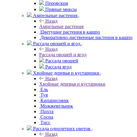
Перовския
Пряные миксы
Ампельные растения
Назад
Ампельные растения
Цветущие растения в кашпо
Декоративно-лиственные растения в кашпо
Рассада овощей и ягод
Назад
Рассада овощей и ягод
Рассада овощей
Рассада ягод
Хвойные деревья и кустарники
Назад
Хвойные деревья и кустарники
Ель
Туя
Кипарисовик
Можжевельник
Пихта
Сосна
Тисc
Рассада однолетних цветов
Назад