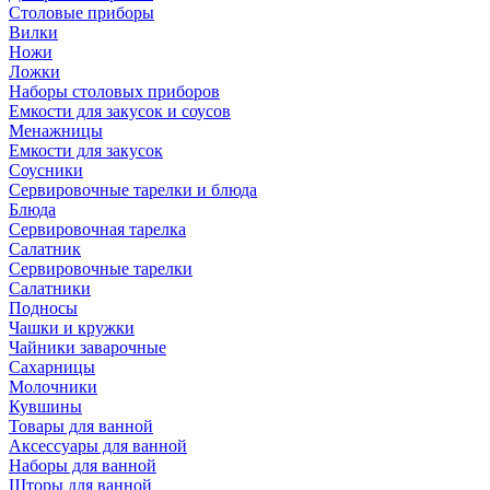
Столовые приборы
Вилки
Ножи
Ложки
Наборы столовых приборов
Емкости для закусок и соусов
Менажницы
Емкости для закусок
Соусники
Сервировочные тарелки и блюда
Блюда
Сервировочная тарелка
Салатник
Сервировочные тарелки
Салатники
Подносы
Чашки и кружки
Чайники заварочные
Сахарницы
Молочники
Кувшины
Товары для ванной
Аксессуары для ванной
Наборы для ванной
Шторы для ванной