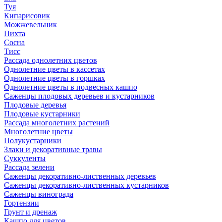
Туя
Кипарисовик
Можжевельник
Пихта
Сосна
Тисc
Рассада однолетних цветов
Однолетние цветы в кассетах
Однолетние цветы в горшках
Однолетние цветы в подвесных кашпо
Саженцы плодовых деревьев и кустарников
Плодовые деревья
Плодовые кустарники
Рассада многолетних растений
Многолетние цветы
Полукустарники
Злаки и декоративные травы
Суккуленты
Рассада зелени
Саженцы декоративно-лиственных деревьев
Саженцы декоративно-лиственных кустарников
Саженцы винограда
Гортензии
Грунт и дренаж
Кашпо для цветов