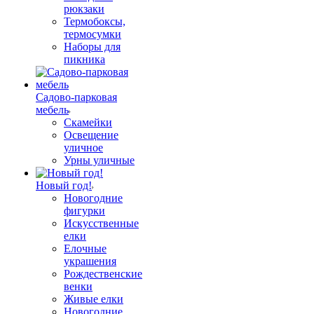
рюкзаки
Термобоксы,
термосумки
Наборы для
пикника
Садово-парковая
мебель
Скамейки
Освещение
уличное
Урны уличные
Новый год!
Новогодние
фигурки
Искусственные
елки
Елочные
украшения
Рождественские
венки
Живые елки
Новогодние