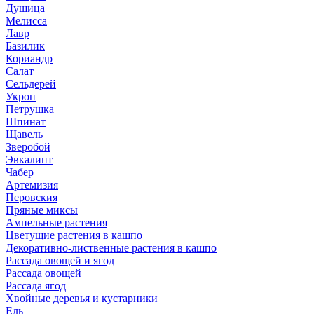
Душица
Мелисса
Лавр
Базилик
Кориандр
Салат
Сельдерей
Укроп
Петрушка
Шпинат
Щавель
Зверобой
Эвкалипт
Чабер
Артемизия
Перовския
Пряные миксы
Ампельные растения
Цветущие растения в кашпо
Декоративно-лиственные растения в кашпо
Рассада овощей и ягод
Рассада овощей
Рассада ягод
Хвойные деревья и кустарники
Ель