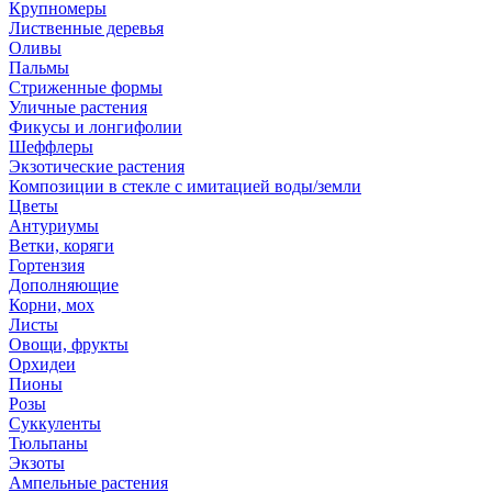
Крупномеры
Лиственные деревья
Оливы
Пальмы
Стриженные формы
Уличные растения
Фикусы и лонгифолии
Шеффлеры
Экзотические растения
Композиции в стекле с имитацией воды/земли
Цветы
Антуриумы
Ветки, коряги
Гортензия
Дополняющие
Корни, мох
Листы
Овощи, фрукты
Орхидеи
Пионы
Розы
Суккуленты
Тюльпаны
Экзоты
Ампельные растения