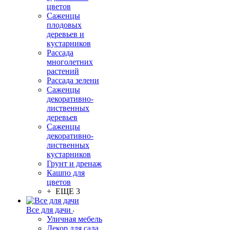
цветов
Саженцы
плодовых
деревьев и
кустарников
Рассада
многолетних
растений
Рассада зелени
Саженцы
декоративно-
лиственных
деревьев
Саженцы
декоративно-
лиственных
кустарников
Грунт и дренаж
Кашпо для
цветов
+ ЕЩЕ 3
Все для дачи
Уличная мебель
Декор для сада