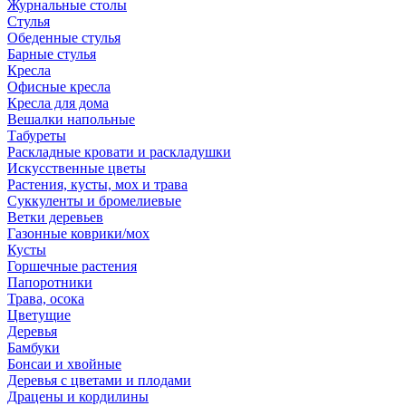
Журнальные столы
Стулья
Обеденные стулья
Барные стулья
Кресла
Офисные кресла
Кресла для дома
Вешалки напольные
Табуреты
Раскладные кровати и раскладушки
Искусственные цветы
Растения, кусты, мох и трава
Суккуленты и бромелиевые
Ветки деревьев
Газонные коврики/мох
Кусты
Горшечные растения
Папоротники
Трава, осока
Цветущие
Деревья
Бамбуки
Бонсаи и хвойные
Деревья с цветами и плодами
Драцены и кордилины