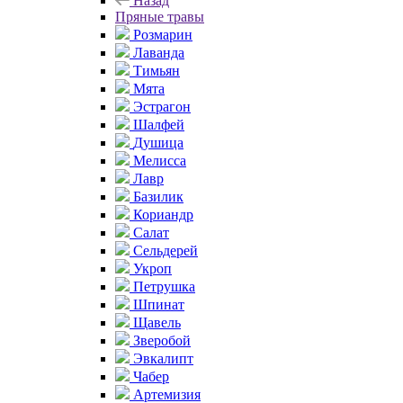
Назад
Пряные травы
Розмарин
Лаванда
Тимьян
Мята
Эстрагон
Шалфей
Душица
Мелисса
Лавр
Базилик
Кориандр
Салат
Сельдерей
Укроп
Петрушка
Шпинат
Щавель
Зверобой
Эвкалипт
Чабер
Артемизия