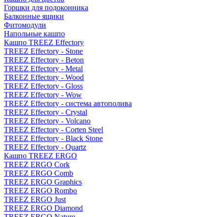
Горшки для подоконника
Балконные ящики
Фитомодули
Напольные кашпо
Кашпо TREEZ Effectory
TREEZ Effectory - Stone
TREEZ Effectory - Beton
TREEZ Effectory - Metal
TREEZ Effectory - Wood
TREEZ Effectory - Gloss
TREEZ Effectory - Wow
TREEZ Effectory - система автополива
TREEZ Effectory - Crystal
TREEZ Effectory - Volcano
TREEZ Effectory - Corten Steel
TREEZ Effectory - Black Stone
TREEZ Effectory - Quartz
Кашпо TREEZ ERGO
TREEZ ERGO Cork
TREEZ ERGO Comb
TREEZ ERGO Graphics
TREEZ ERGO Rombo
TREEZ ERGO Just
TREEZ ERGO Diamond
TREEZ ERGO Nature