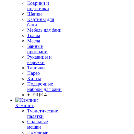
Коврики и
подстилки
Шапки
Картины для
бани
Мебель для бани
Травы
Масла
Банные
простыни
Рукавицы и
варежки
Тапочки
Парео
Килты
Подарочные
наборы для бани
+ ЕЩЕ 4
Кэмпинг
Туристические
палатки
Спальные
мешки
Походные