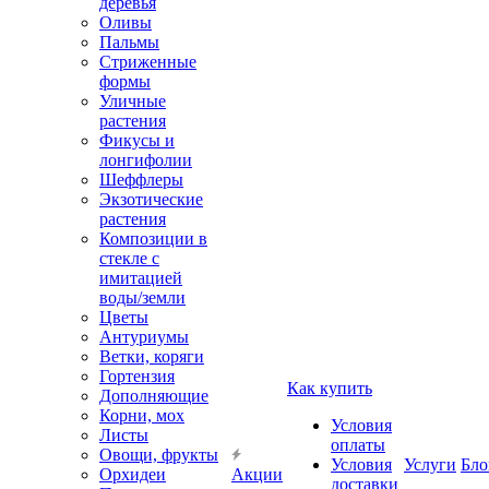
деревья
Оливы
Пальмы
Стриженные
формы
Уличные
растения
Фикусы и
лонгифолии
Шеффлеры
Экзотические
растения
Композиции в
стекле с
имитацией
воды/земли
Цветы
Антуриумы
Ветки, коряги
Гортензия
Как купить
Дополняющие
Корни, мох
Условия
Листы
оплаты
Овощи, фрукты
Условия
Услуги
Бло
Орхидеи
Акции
доставки