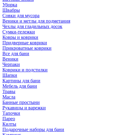
Уборка
Швабры
Совки для мусора
Веники и метлы для подметания
Чехлы для гладильных досок
Сумки-тележки
Ковры и коврики
Придверные коврики
Прикроватные коврики
Все для бани
Веники
Черпаки
Коврики и подстилки
Шапки
Картины для бани
Мебель для бани
Травы
Масла
Банные простыни
Рукавицы и варежки
Тапочки
Парео
Килты
Подарочные наборы для бани
Кэмпинг