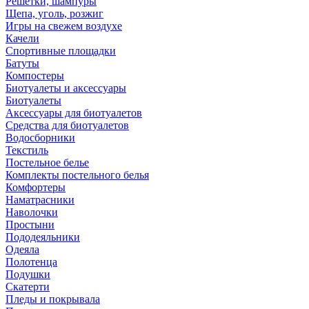
Решетки, шампуры
Щепа, уголь, розжиг
Игры на свежем воздухе
Качели
Спортивные площадки
Батуты
Компостеры
Биотуалеты и аксессуары
Биотуалеты
Аксессуары для биотуалетов
Средства для биотуалетов
Водосборники
Текстиль
Постельное белье
Комплекты постельного белья
Комфортеры
Наматрасники
Наволочки
Простыни
Пододеяльники
Одеяла
Полотенца
Подушки
Скатерти
Пледы и покрывала