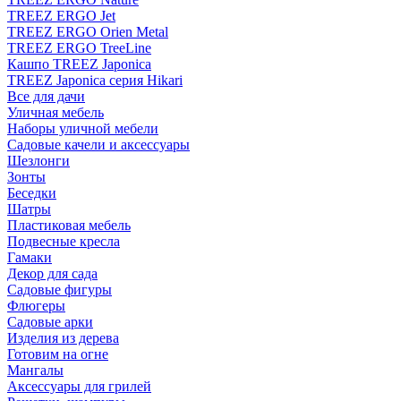
TREEZ ERGO Jet
TREEZ ERGO Orien Metal
TREEZ ERGO TreeLine
Кашпо TREEZ Japonica
TREEZ Japonica серия Hikari
Все для дачи
Уличная мебель
Наборы уличной мебели
Садовые качели и аксессуары
Шезлонги
Зонты
Беседки
Шатры
Пластиковая мебель
Подвесные кресла
Гамаки
Декор для сада
Садовые фигуры
Флюгеры
Садовые арки
Изделия из дерева
Готовим на огне
Мангалы
Аксессуары для грилей