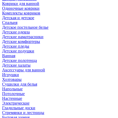
Коврики для ванной
Одиночные коврики
Комплекты ковриков
Детская и детское
Спальня
Детское постельное белье
Детские одеяла
Детские наматрасники
Детские комфортеры
Детские пледы
Детские подушки
Ванная
Детские полотенца
Детские халаты
Аксессуары для ванной
Игрушки
Хозтовары
Сушилки для белья
Напольные
Потолочные
Настенные
Электрические
Гладильные доски
Стремянки и лестницы
Бытовая химия