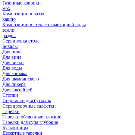
Газонные коврики
мох
Композиции в вазах
кашпо
Композиции в стекле с имитацией воды
земли
раздел
Сервировка стола
Бокалы
Для пива
Для вина
Для виски
Для воды
Для коньяка
Для шампанского
Для ликера
Для коктейлей
Стопки
Подставки для бутылок
Сервировочные салфетки
Тарелки
Тарелки обеденные плоские
Тарелки для супа глубокие
Бульонницы
Десертные тарелки