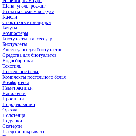
Решетки, шампуры
Щепа, уголь, розжиг
Игры на свежем воздухе
Качели
Спортивные площадки
Батуты
Компостеры
Биотуалеты и аксессуары
Биотуалеты
Аксессуары для биотуалетов
Средства для биотуалетов
Водосборники
Текстиль
Постельное белье
Комплекты постельного белья
Комфортеры
Наматрасники
Наволочки
Простыни
Пододеяльники
Одеяла
Полотенца
Подушки
Скатерти
Пледы и покрывала