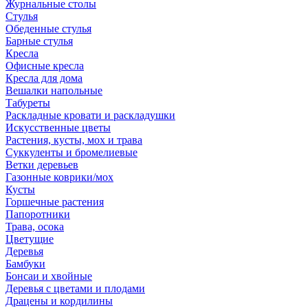
Журнальные столы
Стулья
Обеденные стулья
Барные стулья
Кресла
Офисные кресла
Кресла для дома
Вешалки напольные
Табуреты
Раскладные кровати и раскладушки
Искусственные цветы
Растения, кусты, мох и трава
Суккуленты и бромелиевые
Ветки деревьев
Газонные коврики/мох
Кусты
Горшечные растения
Папоротники
Трава, осока
Цветущие
Деревья
Бамбуки
Бонсаи и хвойные
Деревья с цветами и плодами
Драцены и кордилины