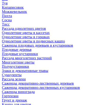
Туя
Кипарисовик
Можжевельник
Пихта
Сосна
Тисc
Рассада однолетних цветов
Однолетние цветы в кассетах
Однолетние цветы в горшках
Однолетние цветы в подвесных кашпо
Саженцы плодовых деревьев и кустарников
Плодовые деревья
Плодовые кустарники
Рассада многолетних растений
Многолетние цветы
Полукустарники
Злаки и декоративные травы
Суккуленты
Рассада зелени
Саженцы декоративно-лиственных деревьев
Саженцы декоративно-лиственных кустарников
Саженцы винограда
Гортензии
Грунт и дренаж
Кашпо для цветов