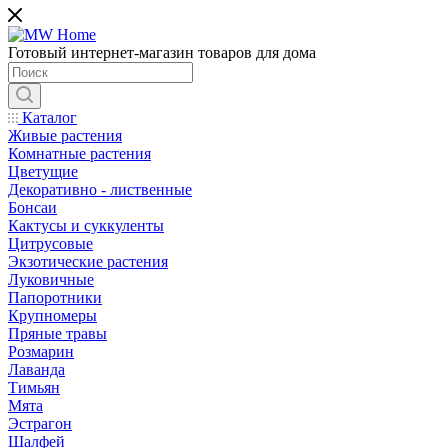
Готовый интернет-магазин товаров для дома
Каталог
Живые растения
Комнатные растения
Цветущие
Декоративно - лиственные
Бонсаи
Кактусы и суккуленты
Цитрусовые
Экзотические растения
Луковичные
Папоротники
Крупномеры
Пряные травы
Розмарин
Лаванда
Тимьян
Мята
Эстрагон
Шалфей