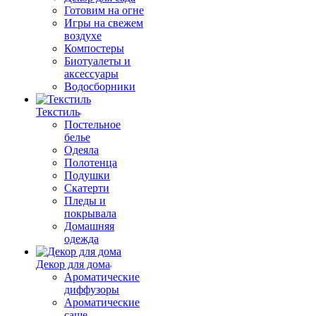
Готовим на огне
Игры на свежем
воздухе
Компостеры
Биотуалеты и
аксессуары
Водосборники
Текстиль
Постельное
белье
Одеяла
Полотенца
Подушки
Скатерти
Пледы и
покрывала
Домашняя
одежда
Декор для дома
Ароматические
диффузоры
Ароматические
саше