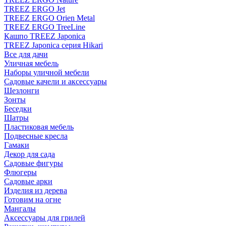
TREEZ ERGO Jet
TREEZ ERGO Orien Metal
TREEZ ERGO TreeLine
Кашпо TREEZ Japonica
TREEZ Japonica серия Hikari
Все для дачи
Уличная мебель
Наборы уличной мебели
Садовые качели и аксессуары
Шезлонги
Зонты
Беседки
Шатры
Пластиковая мебель
Подвесные кресла
Гамаки
Декор для сада
Садовые фигуры
Флюгеры
Садовые арки
Изделия из дерева
Готовим на огне
Мангалы
Аксессуары для грилей