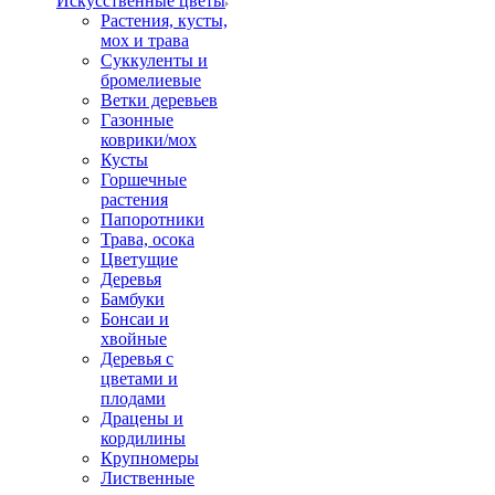
Искусственные цветы
Растения, кусты,
мох и трава
Суккуленты и
бромелиевые
Ветки деревьев
Газонные
коврики/мох
Кусты
Горшечные
растения
Папоротники
Трава, осока
Цветущие
Деревья
Бамбуки
Бонсаи и
хвойные
Деревья с
цветами и
плодами
Драцены и
кордилины
Крупномеры
Лиственные