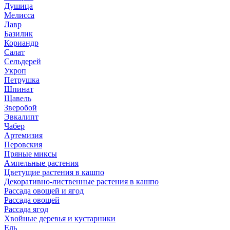
Душица
Мелисса
Лавр
Базилик
Кориандр
Салат
Сельдерей
Укроп
Петрушка
Шпинат
Щавель
Зверобой
Эвкалипт
Чабер
Артемизия
Перовския
Пряные миксы
Ампельные растения
Цветущие растения в кашпо
Декоративно-лиственные растения в кашпо
Рассада овощей и ягод
Рассада овощей
Рассада ягод
Хвойные деревья и кустарники
Ель