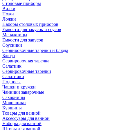
Столовые приборы
Вилки
Ножи
Ложки
Наборы столовых приборов
Емкости для закусок и соусов
Менажницы
Емкости для закусок
Соусники
Сервировочные тарелки и блюда
Блюда
Сервировочная тарелка
Салатник
Сервировочные тарелки
Салатники
Подносы
Чашки и кружки
Чайники заварочные
Сахарницы
Молочники
Кувшины
Товары для ванной
Аксессуары для ванной
Наборы для ванной
Шторы для ванной