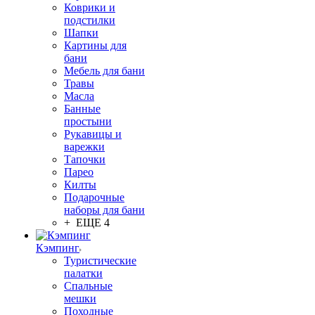
Коврики и
подстилки
Шапки
Картины для
бани
Мебель для бани
Травы
Масла
Банные
простыни
Рукавицы и
варежки
Тапочки
Парео
Килты
Подарочные
наборы для бани
+ ЕЩЕ 4
Кэмпинг
Туристические
палатки
Спальные
мешки
Походные