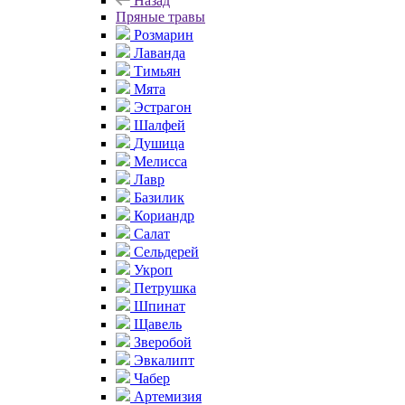
Назад
Пряные травы
Розмарин
Лаванда
Тимьян
Мята
Эстрагон
Шалфей
Душица
Мелисса
Лавр
Базилик
Кориандр
Салат
Сельдерей
Укроп
Петрушка
Шпинат
Щавель
Зверобой
Эвкалипт
Чабер
Артемизия