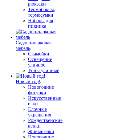
рюкзаки
Термобоксы,
термосумки
Наборы для
пикника
Садово-парковая
мебель
Скамейки
Освещение
уличное
Урны уличные
Новый год!
Новогодние
фигурки
Искусственные
елки
Елочные
украшения
Рождественские
венки
Живые елки
Новогодние