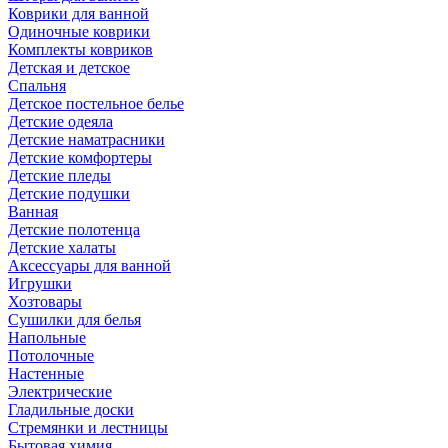
Коврики для ванной
Одиночные коврики
Комплекты ковриков
Детская и детское
Спальня
Детское постельное белье
Детские одеяла
Детские наматрасники
Детские комфортеры
Детские пледы
Детские подушки
Ванная
Детские полотенца
Детские халаты
Аксессуары для ванной
Игрушки
Хозтовары
Сушилки для белья
Напольные
Потолочные
Настенные
Электрические
Гладильные доски
Стремянки и лестницы
Бытовая химия