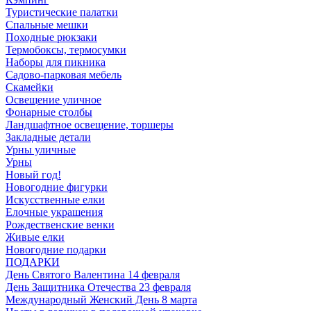
Туристические палатки
Спальные мешки
Походные рюкзаки
Термобоксы, термосумки
Наборы для пикника
Садово-парковая мебель
Скамейки
Освещение уличное
Фонарные столбы
Ландшафтное освещение, торшеры
Закладные детали
Урны уличные
Урны
Новый год!
Новогодние фигурки
Искусственные елки
Елочные украшения
Рождественские венки
Живые елки
Новогодние подарки
ПОДАРКИ
День Святого Валентина 14 февраля
День Защитника Отечества 23 февраля
Международный Женский День 8 марта