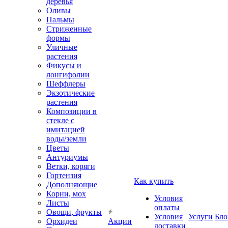
деревья
Оливы
Пальмы
Стриженные
формы
Уличные
растения
Фикусы и
лонгифолии
Шеффлеры
Экзотические
растения
Композиции в
стекле с
имитацией
воды/земли
Цветы
Антуриумы
Ветки, коряги
Гортензия
Как купить
Дополняющие
Корни, мох
Условия
Листы
оплаты
Овощи, фрукты
Условия
Услуги
Бло
Орхидеи
Акции
доставки