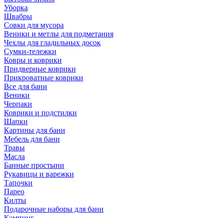
Уборка
Швабры
Совки для мусора
Веники и метлы для подметания
Чехлы для гладильных досок
Сумки-тележки
Ковры и коврики
Придверные коврики
Прикроватные коврики
Все для бани
Веники
Черпаки
Коврики и подстилки
Шапки
Картины для бани
Мебель для бани
Травы
Масла
Банные простыни
Рукавицы и варежки
Тапочки
Парео
Килты
Подарочные наборы для бани
Кэмпинг