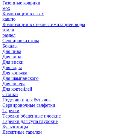
Газонные коврики
мох
Композиции в вазах
кашпо
Композиции в стекле с имитацией воды
земли
раздел
Сервировка стола
Бокалы
Для пива
Для вина
Для виски
Для воды
Для коньяка
Для шампанского
Для ликера
Для коктейлей
Стопки
Подставки для бутылок
Сервировочные салфетки
Тарелки
Тарелки обеденные плоские
Тарелки для супа глубокие
Бульонницы
Десертные тарелки