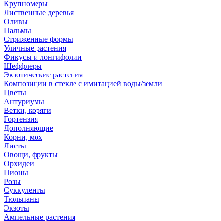
Крупномеры
Лиственные деревья
Оливы
Пальмы
Стриженные формы
Уличные растения
Фикусы и лонгифолии
Шеффлеры
Экзотические растения
Композиции в стекле с имитацией воды/земли
Цветы
Антуриумы
Ветки, коряги
Гортензия
Дополняющие
Корни, мох
Листы
Овощи, фрукты
Орхидеи
Пионы
Розы
Суккуленты
Тюльпаны
Экзоты
Ампельные растения