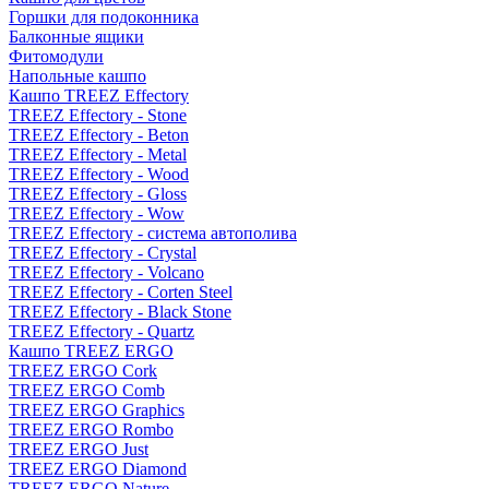
Горшки для подоконника
Балконные ящики
Фитомодули
Напольные кашпо
Кашпо TREEZ Effectory
TREEZ Effectory - Stone
TREEZ Effectory - Beton
TREEZ Effectory - Metal
TREEZ Effectory - Wood
TREEZ Effectory - Gloss
TREEZ Effectory - Wow
TREEZ Effectory - система автополива
TREEZ Effectory - Crystal
TREEZ Effectory - Volcano
TREEZ Effectory - Corten Steel
TREEZ Effectory - Black Stone
TREEZ Effectory - Quartz
Кашпо TREEZ ERGO
TREEZ ERGO Cork
TREEZ ERGO Comb
TREEZ ERGO Graphics
TREEZ ERGO Rombo
TREEZ ERGO Just
TREEZ ERGO Diamond
TREEZ ERGO Nature