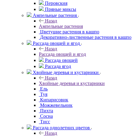
Перовския
Пряные миксы
Ампельные растения
Назад
Ампельные растения
Цветущие растения в кашпо
Декоративно-лиственные растения в кашпо
Рассада овощей и ягод
Назад
Рассада овощей и ягод
Рассада овощей
Рассада ягод
Хвойные деревья и кустарники
Назад
Хвойные деревья и кустарники
Ель
Туя
Кипарисовик
Можжевельник
Пихта
Сосна
Тисc
Рассада однолетних цветов
Назад