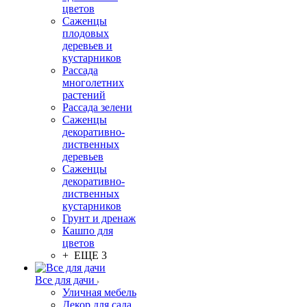
цветов
Саженцы
плодовых
деревьев и
кустарников
Рассада
многолетних
растений
Рассада зелени
Саженцы
декоративно-
лиственных
деревьев
Саженцы
декоративно-
лиственных
кустарников
Грунт и дренаж
Кашпо для
цветов
+ ЕЩЕ 3
Все для дачи
Уличная мебель
Декор для сада