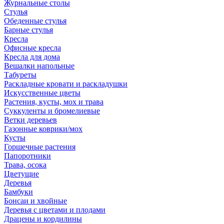
Журнальные столы
Стулья
Обеденные стулья
Барные стулья
Кресла
Офисные кресла
Кресла для дома
Вешалки напольные
Табуреты
Раскладные кровати и раскладушки
Искусственные цветы
Растения, кусты, мох и трава
Суккуленты и бромелиевые
Ветки деревьев
Газонные коврики/мох
Кусты
Горшечные растения
Папоротники
Трава, осока
Цветущие
Деревья
Бамбуки
Бонсаи и хвойные
Деревья с цветами и плодами
Драцены и кордилины