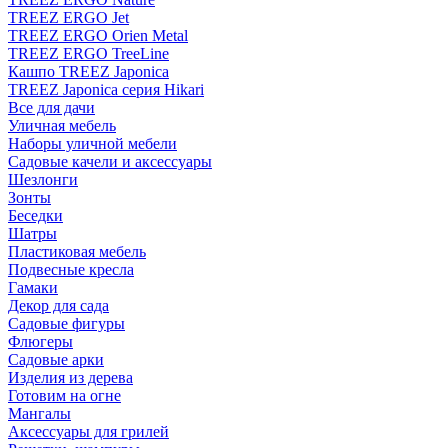
TREEZ ERGO Jet
TREEZ ERGO Orien Metal
TREEZ ERGO TreeLine
Кашпо TREEZ Japonica
TREEZ Japonica серия Hikari
Все для дачи
Уличная мебель
Наборы уличной мебели
Садовые качели и аксессуары
Шезлонги
Зонты
Беседки
Шатры
Пластиковая мебель
Подвесные кресла
Гамаки
Декор для сада
Садовые фигуры
Флюгеры
Садовые арки
Изделия из дерева
Готовим на огне
Мангалы
Аксессуары для грилей