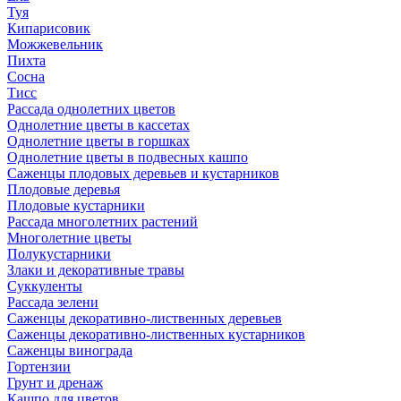
Туя
Кипарисовик
Можжевельник
Пихта
Сосна
Тисc
Рассада однолетних цветов
Однолетние цветы в кассетах
Однолетние цветы в горшках
Однолетние цветы в подвесных кашпо
Саженцы плодовых деревьев и кустарников
Плодовые деревья
Плодовые кустарники
Рассада многолетних растений
Многолетние цветы
Полукустарники
Злаки и декоративные травы
Суккуленты
Рассада зелени
Саженцы декоративно-лиственных деревьев
Саженцы декоративно-лиственных кустарников
Саженцы винограда
Гортензии
Грунт и дренаж
Кашпо для цветов