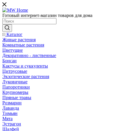
Готовый интернет-магазин товаров для дома
Каталог
Живые растения
Комнатные растения
Цветущие
Декоративно - лиственные
Бонсаи
Кактусы и суккуленты
Цитрусовые
Экзотические растения
Луковичные
Папоротники
Крупномеры
Пряные травы
Розмарин
Лаванда
Тимьян
Мята
Эстрагон
Шалфей