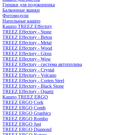
Горшки для подоконника
Балконные ящики
Фитомодули
Напольные кашпо
Кашпо TREEZ Effectory
TREEZ Effectory - Stone
TREEZ Effectory - Beton
TREEZ Effectory - Metal
TREEZ Effectory - Wood
TREEZ Effectory - Gloss
TREEZ Effectory - Wow
TREEZ Effectory - система автополива
TREEZ Effectory - Crystal
TREEZ Effectory - Volcano
TREEZ Effectory - Corten Steel
TREEZ Effectory - Black Stone
TREEZ Effectory - Quartz
Кашпо TREEZ ERGO
TREEZ ERGO Cork
TREEZ ERGO Comb
TREEZ ERGO Graphics
TREEZ ERGO Rombo
TREEZ ERGO Just
TREEZ ERGO Diamond
TREEZ ERGO Nature