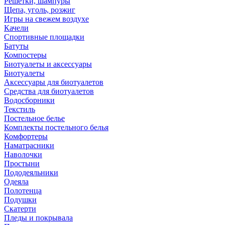
Решетки, шампуры
Щепа, уголь, розжиг
Игры на свежем воздухе
Качели
Спортивные площадки
Батуты
Компостеры
Биотуалеты и аксессуары
Биотуалеты
Аксессуары для биотуалетов
Средства для биотуалетов
Водосборники
Текстиль
Постельное белье
Комплекты постельного белья
Комфортеры
Наматрасники
Наволочки
Простыни
Пододеяльники
Одеяла
Полотенца
Подушки
Скатерти
Пледы и покрывала