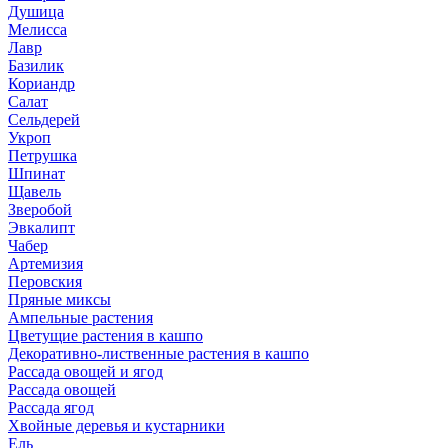
Душица
Мелисса
Лавр
Базилик
Кориандр
Салат
Сельдерей
Укроп
Петрушка
Шпинат
Щавель
Зверобой
Эвкалипт
Чабер
Артемизия
Перовския
Пряные миксы
Ампельные растения
Цветущие растения в кашпо
Декоративно-лиственные растения в кашпо
Рассада овощей и ягод
Рассада овощей
Рассада ягод
Хвойные деревья и кустарники
Ель