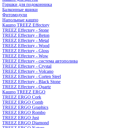
Горшки для подоконника
Балконные ящики
Фитомодули
Напольные кашпо
Кашпо TREEZ Effectory
TREEZ Effectory - Stone
TREEZ Effectory - Beton
TREEZ Effectory - Metal
TREEZ Effectory - Wood
TREEZ Effectory - Gloss
TREEZ Effectory - Wow
TREEZ Effectory - система автополива
TREEZ Effectory - Crystal
TREEZ Effectory - Volcano
TREEZ Effectory - Corten Steel
TREEZ Effectory - Black Stone
TREEZ Effectory - Quartz
Кашпо TREEZ ERGO
TREEZ ERGO Cork
TREEZ ERGO Comb
TREEZ ERGO Graphics
TREEZ ERGO Rombo
TREEZ ERGO Just
TREEZ ERGO Diamond
TREEZ ERGO Nature