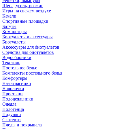
Решетки, шампуры
Щепа, уголь, розжиг
Игры на свежем воздухе
Качели
Спортивные площадки
Батуты
Компостеры
Биотуалеты и аксессуары
Биотуалеты
Аксессуары для биотуалетов
Средства для биотуалетов
Водосборники
Текстиль
Постельное белье
Комплекты постельного белья
Комфортеры
Наматрасники
Наволочки
Простыни
Пододеяльники
Одеяла
Полотенца
Подушки
Скатерти
Пледы и покрывала