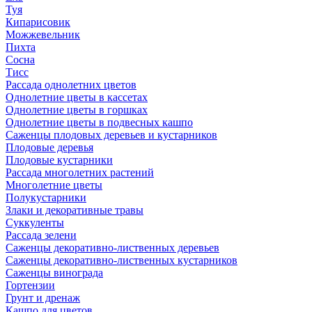
Туя
Кипарисовик
Можжевельник
Пихта
Сосна
Тисc
Рассада однолетних цветов
Однолетние цветы в кассетах
Однолетние цветы в горшках
Однолетние цветы в подвесных кашпо
Саженцы плодовых деревьев и кустарников
Плодовые деревья
Плодовые кустарники
Рассада многолетних растений
Многолетние цветы
Полукустарники
Злаки и декоративные травы
Суккуленты
Рассада зелени
Саженцы декоративно-лиственных деревьев
Саженцы декоративно-лиственных кустарников
Саженцы винограда
Гортензии
Грунт и дренаж
Кашпо для цветов