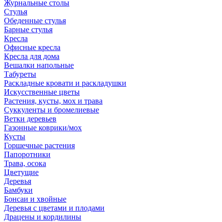
Журнальные столы
Стулья
Обеденные стулья
Барные стулья
Кресла
Офисные кресла
Кресла для дома
Вешалки напольные
Табуреты
Раскладные кровати и раскладушки
Искусственные цветы
Растения, кусты, мох и трава
Суккуленты и бромелиевые
Ветки деревьев
Газонные коврики/мох
Кусты
Горшечные растения
Папоротники
Трава, осока
Цветущие
Деревья
Бамбуки
Бонсаи и хвойные
Деревья с цветами и плодами
Драцены и кордилины