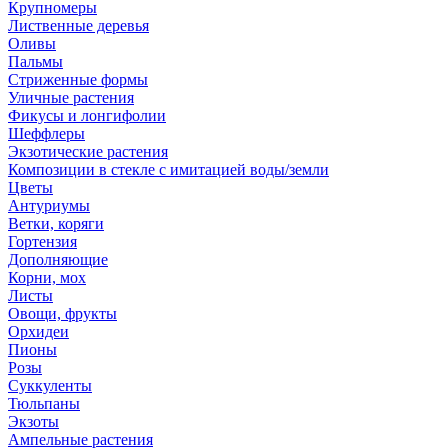
Крупномеры
Лиственные деревья
Оливы
Пальмы
Стриженные формы
Уличные растения
Фикусы и лонгифолии
Шеффлеры
Экзотические растения
Композиции в стекле с имитацией воды/земли
Цветы
Антуриумы
Ветки, коряги
Гортензия
Дополняющие
Корни, мох
Листы
Овощи, фрукты
Орхидеи
Пионы
Розы
Суккуленты
Тюльпаны
Экзоты
Ампельные растения