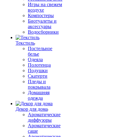
Игры на свежем
воздухе
Компостеры
Биотуалеты и
аксессуары
Водосборники
Текстиль
Постельное
белье
Одеяла
Полотенца
Подушки
Скатерти
Пледы и
покрывала
Домашняя
одежда
Декор для дома
Ароматические
диффузоры
Ароматические
саше
Ароматические