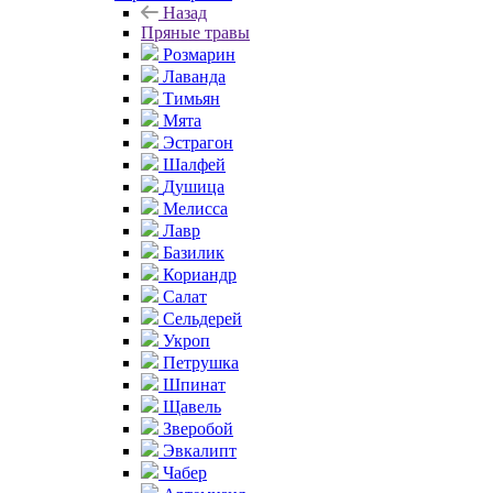
Назад
Пряные травы
Розмарин
Лаванда
Тимьян
Мята
Эстрагон
Шалфей
Душица
Мелисса
Лавр
Базилик
Кориандр
Салат
Сельдерей
Укроп
Петрушка
Шпинат
Щавель
Зверобой
Эвкалипт
Чабер