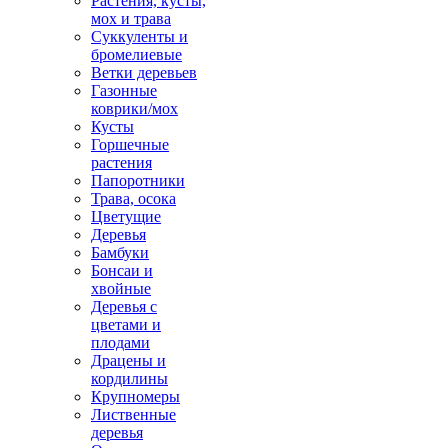
Растения, кусты,
мох и трава
Суккуленты и
бромелиевые
Ветки деревьев
Газонные
коврики/мох
Кусты
Горшечные
растения
Папоротники
Трава, осока
Цветущие
Деревья
Бамбуки
Бонсаи и
хвойные
Деревья с
цветами и
плодами
Драцены и
кордилины
Крупномеры
Лиственные
деревья