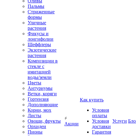
Оливы
Пальмы
Стриженные
формы
Уличные
растения
Фикусы и
лонгифолии
Шеффлеры
Экзотические
растения
Композиции в
стекле с
имитацией
воды/земли
Цветы
Антуриумы
Ветки, коряги
Гортензия
Как купить
Дополняющие
Корни, мох
Условия
Листы
оплаты
Овощи, фрукты
Условия
Услуги
Бло
Акции
Орхидеи
доставки
Пионы
Гарантия