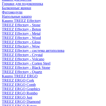
Горшки для подоконника
Балконные ящики
Фитомодули
Напольные кашпо
Кашпо TREEZ Effectory
TREEZ Effectory - Stone
TREEZ Effectory - Beton
TREEZ Effectory - Metal
TREEZ Effectory - Wood
TREEZ Effectory - Gloss
TREEZ Effectory - Wow
TREEZ Effectory - система автополива
TREEZ Effectory - Crystal
TREEZ Effectory - Volcano
TREEZ Effectory - Corten Steel
TREEZ Effectory - Black Stone
TREEZ Effectory - Quartz
Кашпо TREEZ ERGO
TREEZ ERGO Cork
TREEZ ERGO Comb
TREEZ ERGO Graphics
TREEZ ERGO Rombo
TREEZ ERGO Just
TREEZ ERGO Diamond
TREEZ ERGO Nature