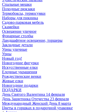
Спальные мешки
Походные рюкзаки
Термобоксы, термосумки
Наборы для пикника
Садово-парковая мебель
Скамейки
Освещение уличное
Фонарные столбы
Ландшафтное освещение, торшеры
Закладные детали
Урны уличные
Урны
Новый год!
Новогодние фигурки
Искусственные елки
Елочные украшения
Рождественские венки
Живые елки
Новогодние подарки
ПОДАРКИ
День Святого Валентина 14 февраля
День Защитника Отечества 23 февраля
Международный Женский День 8 марта
Цветы в горшках в подарочной упаковке