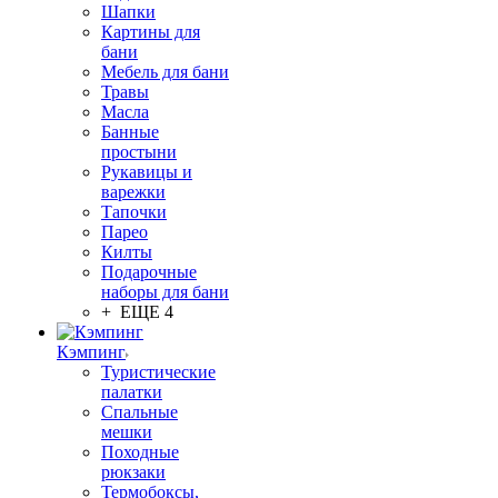
Шапки
Картины для
бани
Мебель для бани
Травы
Масла
Банные
простыни
Рукавицы и
варежки
Тапочки
Парео
Килты
Подарочные
наборы для бани
+ ЕЩЕ 4
Кэмпинг
Туристические
палатки
Спальные
мешки
Походные
рюкзаки
Термобоксы,