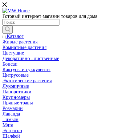
Готовый интернет-магазин товаров для дома
Каталог
Живые растения
Комнатные растения
Цветущие
Декоративно - лиственные
Бонсаи
Кактусы и суккуленты
Цитрусовые
Экзотические растения
Луковичные
Папоротники
Крупномеры
Пряные травы
Розмарин
Лаванда
Тимьян
Мята
Эстрагон
Шалфей