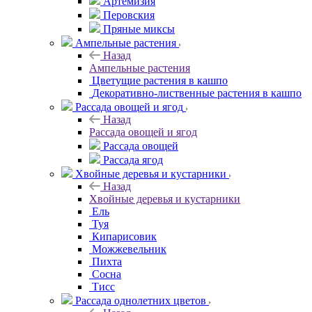
Артемизия
Перовския
Пряные миксы
Ампельные растения
Назад
Ампельные растения
Цветущие растения в кашпо
Декоративно-лиственные растения в кашпо
Рассада овощей и ягод
Назад
Рассада овощей и ягод
Рассада овощей
Рассада ягод
Хвойные деревья и кустарники
Назад
Хвойные деревья и кустарники
Ель
Туя
Кипарисовик
Можжевельник
Пихта
Сосна
Тисc
Рассада однолетних цветов