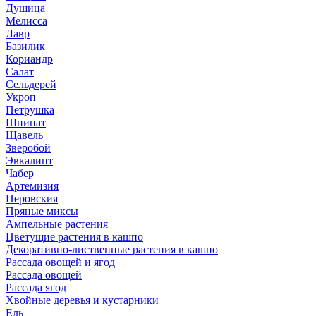
Душица
Мелисса
Лавр
Базилик
Кориандр
Салат
Сельдерей
Укроп
Петрушка
Шпинат
Щавель
Зверобой
Эвкалипт
Чабер
Артемизия
Перовския
Пряные миксы
Ампельные растения
Цветущие растения в кашпо
Декоративно-лиственные растения в кашпо
Рассада овощей и ягод
Рассада овощей
Рассада ягод
Хвойные деревья и кустарники
Ель