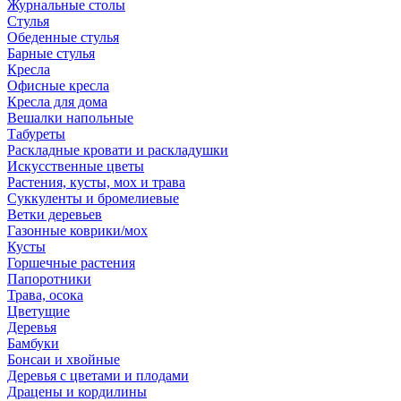
Журнальные столы
Стулья
Обеденные стулья
Барные стулья
Кресла
Офисные кресла
Кресла для дома
Вешалки напольные
Табуреты
Раскладные кровати и раскладушки
Искусственные цветы
Растения, кусты, мох и трава
Суккуленты и бромелиевые
Ветки деревьев
Газонные коврики/мох
Кусты
Горшечные растения
Папоротники
Трава, осока
Цветущие
Деревья
Бамбуки
Бонсаи и хвойные
Деревья с цветами и плодами
Драцены и кордилины