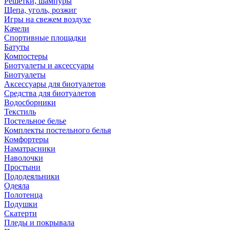
Решетки, шампуры
Щепа, уголь, розжиг
Игры на свежем воздухе
Качели
Спортивные площадки
Батуты
Компостеры
Биотуалеты и аксессуары
Биотуалеты
Аксессуары для биотуалетов
Средства для биотуалетов
Водосборники
Текстиль
Постельное белье
Комплекты постельного белья
Комфортеры
Наматрасники
Наволочки
Простыни
Пододеяльники
Одеяла
Полотенца
Подушки
Скатерти
Пледы и покрывала