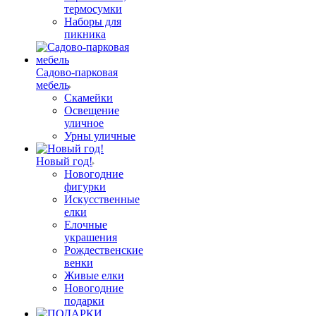
термосумки
Наборы для
пикника
Садово-парковая
мебель
Скамейки
Освещение
уличное
Урны уличные
Новый год!
Новогодние
фигурки
Искусственные
елки
Елочные
украшения
Рождественские
венки
Живые елки
Новогодние
подарки