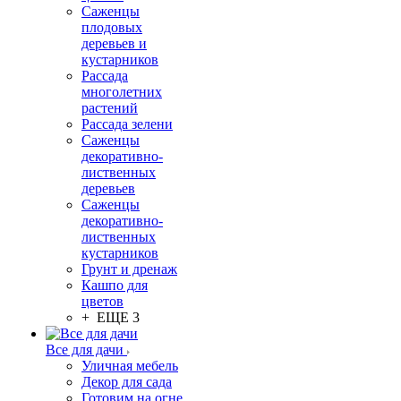
Саженцы
плодовых
деревьев и
кустарников
Рассада
многолетних
растений
Рассада зелени
Саженцы
декоративно-
лиственных
деревьев
Саженцы
декоративно-
лиственных
кустарников
Грунт и дренаж
Кашпо для
цветов
+ ЕЩЕ 3
Все для дачи
Уличная мебель
Декор для сада
Готовим на огне