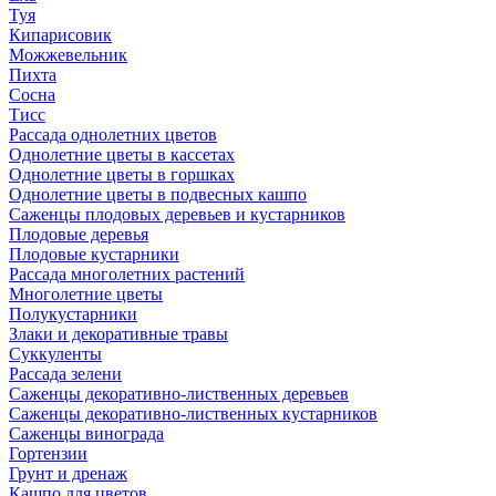
Туя
Кипарисовик
Можжевельник
Пихта
Сосна
Тисc
Рассада однолетних цветов
Однолетние цветы в кассетах
Однолетние цветы в горшках
Однолетние цветы в подвесных кашпо
Саженцы плодовых деревьев и кустарников
Плодовые деревья
Плодовые кустарники
Рассада многолетних растений
Многолетние цветы
Полукустарники
Злаки и декоративные травы
Суккуленты
Рассада зелени
Саженцы декоративно-лиственных деревьев
Саженцы декоративно-лиственных кустарников
Саженцы винограда
Гортензии
Грунт и дренаж
Кашпо для цветов