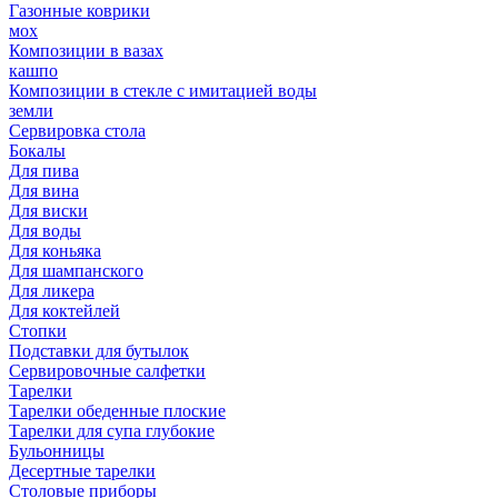
Газонные коврики
мох
Композиции в вазах
кашпо
Композиции в стекле с имитацией воды
земли
Сервировка стола
Бокалы
Для пива
Для вина
Для виски
Для воды
Для коньяка
Для шампанского
Для ликера
Для коктейлей
Стопки
Подставки для бутылок
Сервировочные салфетки
Тарелки
Тарелки обеденные плоские
Тарелки для супа глубокие
Бульонницы
Десертные тарелки
Столовые приборы