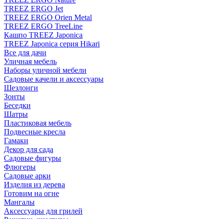
TREEZ ERGO Jet
TREEZ ERGO Orien Metal
TREEZ ERGO TreeLine
Кашпо TREEZ Japonica
TREEZ Japonica серия Hikari
Все для дачи
Уличная мебель
Наборы уличной мебели
Садовые качели и аксессуары
Шезлонги
Зонты
Беседки
Шатры
Пластиковая мебель
Подвесные кресла
Гамаки
Декор для сада
Садовые фигуры
Флюгеры
Садовые арки
Изделия из дерева
Готовим на огне
Мангалы
Аксессуары для грилей