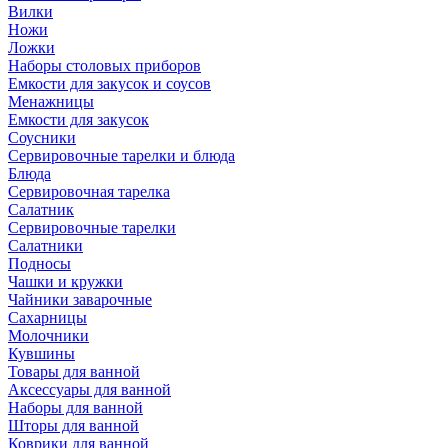
Вилки
Ножи
Ложки
Наборы столовых приборов
Емкости для закусок и соусов
Менажницы
Емкости для закусок
Соусники
Сервировочные тарелки и блюда
Блюда
Сервировочная тарелка
Салатник
Сервировочные тарелки
Салатники
Подносы
Чашки и кружки
Чайники заварочные
Сахарницы
Молочники
Кувшины
Товары для ванной
Аксессуары для ванной
Наборы для ванной
Шторы для ванной
Коврики для ванной