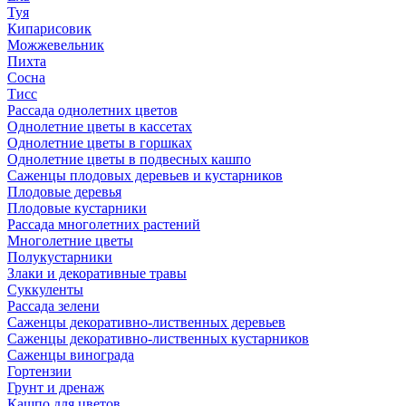
Туя
Кипарисовик
Можжевельник
Пихта
Сосна
Тисc
Рассада однолетних цветов
Однолетние цветы в кассетах
Однолетние цветы в горшках
Однолетние цветы в подвесных кашпо
Саженцы плодовых деревьев и кустарников
Плодовые деревья
Плодовые кустарники
Рассада многолетних растений
Многолетние цветы
Полукустарники
Злаки и декоративные травы
Суккуленты
Рассада зелени
Саженцы декоративно-лиственных деревьев
Саженцы декоративно-лиственных кустарников
Саженцы винограда
Гортензии
Грунт и дренаж
Кашпо для цветов