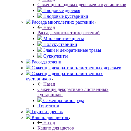
Саженцы плодовых деревьев и кустарников
Плодовые деревья
Плодовые кустарники
Рассада многолетних растений
Назад
Рассада многолетних растений
Многолетние цветы
Полукустарники
Злаки и декоративные травы
Суккуленты
Рассада зелени
Саженцы декоративно-лиственных деревьев
Саженцы декоративно-лиственных
кустарников
Назад
Саженцы декоративно-лиственных
кустарников
Саженцы винограда
Гортензии
Грунт и дренаж
Кашпо для цветов
Назад
Кашпо для цветов