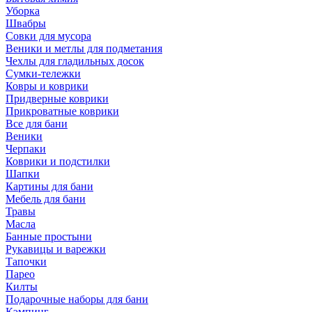
Уборка
Швабры
Совки для мусора
Веники и метлы для подметания
Чехлы для гладильных досок
Сумки-тележки
Ковры и коврики
Придверные коврики
Прикроватные коврики
Все для бани
Веники
Черпаки
Коврики и подстилки
Шапки
Картины для бани
Мебель для бани
Травы
Масла
Банные простыни
Рукавицы и варежки
Тапочки
Парео
Килты
Подарочные наборы для бани
Кэмпинг