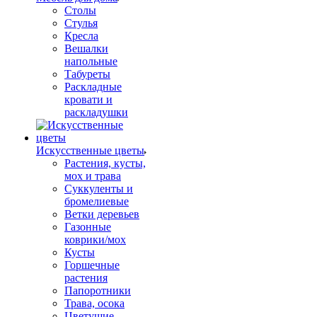
Столы
Стулья
Кресла
Вешалки
напольные
Табуреты
Раскладные
кровати и
раскладушки
Искусственные цветы
Растения, кусты,
мох и трава
Суккуленты и
бромелиевые
Ветки деревьев
Газонные
коврики/мох
Кусты
Горшечные
растения
Папоротники
Трава, осока
Цветущие