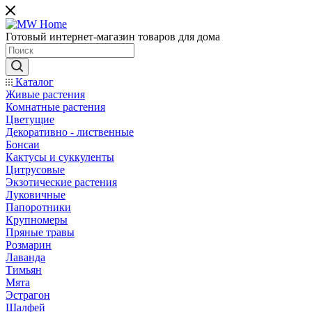
Готовый интернет-магазин товаров для дома
Каталог
Живые растения
Комнатные растения
Цветущие
Декоративно - лиственные
Бонсаи
Кактусы и суккуленты
Цитрусовые
Экзотические растения
Луковичные
Папоротники
Крупномеры
Пряные травы
Розмарин
Лаванда
Тимьян
Мята
Эстрагон
Шалфей