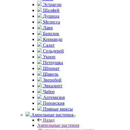
Эстрагон
Шалфей
Душица
Мелисса
Лавр
Базилик
Кориандр
Салат
Сельдерей
Укроп
Петрушка
Шпинат
Щавель
Зверобой
Эвкалипт
Чабер
Артемизия
Перовския
Пряные миксы
Ампельные растения
Назад
Ампельные растения