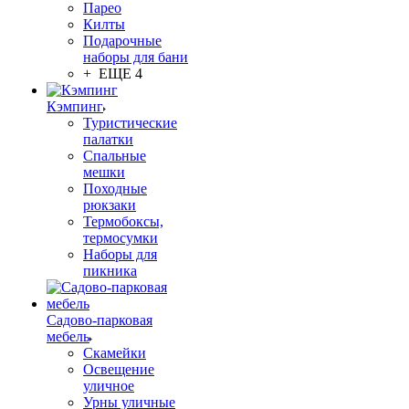
Парео
Килты
Подарочные
наборы для бани
+ ЕЩЕ 4
Кэмпинг
Туристические
палатки
Спальные
мешки
Походные
рюкзаки
Термобоксы,
термосумки
Наборы для
пикника
Садово-парковая
мебель
Скамейки
Освещение
уличное
Урны уличные