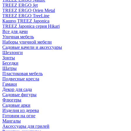
TREEZ ERGO Jet
TREEZ ERGO Orien Metal
TREEZ ERGO TreeLine
Кашпо TREEZ Japonica
TREEZ Japonica серия Hikari
Все для дачи
Уличная мебель
Наборы уличной мебели
Садовые качели и аксессуары
Шезлонги
Зонты
Беседки
Шатры
Пластиковая мебель
Подвесные кресла
Гамаки
Декор для сада
Садовые фигуры
Флюгеры
Садовые арки
Изделия из дерева
Готовим на огне
Мангалы
Аксессуары для грилей