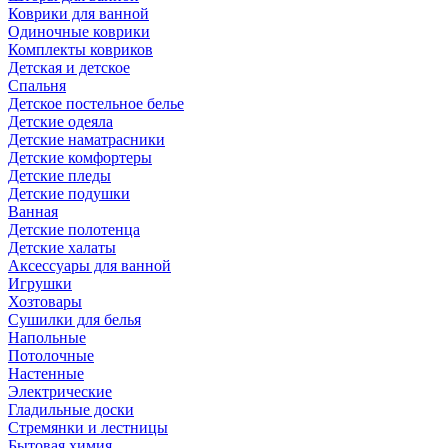
Коврики для ванной
Одиночные коврики
Комплекты ковриков
Детская и детское
Спальня
Детское постельное белье
Детские одеяла
Детские наматрасники
Детские комфортеры
Детские пледы
Детские подушки
Ванная
Детские полотенца
Детские халаты
Аксессуары для ванной
Игрушки
Хозтовары
Сушилки для белья
Напольные
Потолочные
Настенные
Электрические
Гладильные доски
Стремянки и лестницы
Бытовая химия