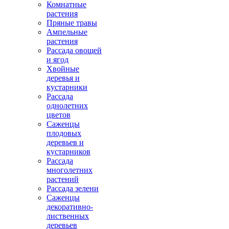
Комнатные
растения
Пряные травы
Ампельные
растения
Рассада овощей
и ягод
Хвойные
деревья и
кустарники
Рассада
однолетних
цветов
Саженцы
плодовых
деревьев и
кустарников
Рассада
многолетних
растений
Рассада зелени
Саженцы
декоративно-
лиственных
деревьев