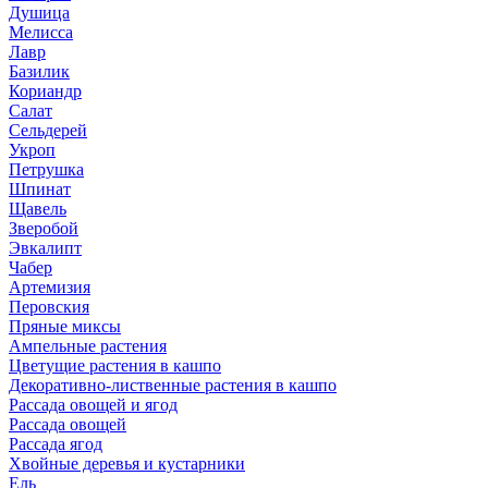
Душица
Мелисса
Лавр
Базилик
Кориандр
Салат
Сельдерей
Укроп
Петрушка
Шпинат
Щавель
Зверобой
Эвкалипт
Чабер
Артемизия
Перовския
Пряные миксы
Ампельные растения
Цветущие растения в кашпо
Декоративно-лиственные растения в кашпо
Рассада овощей и ягод
Рассада овощей
Рассада ягод
Хвойные деревья и кустарники
Ель