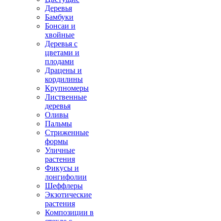
Деревья
Бамбуки
Бонсаи и
хвойные
Деревья с
цветами и
плодами
Драцены и
кордилины
Крупномеры
Лиственные
деревья
Оливы
Пальмы
Стриженные
формы
Уличные
растения
Фикусы и
лонгифолии
Шеффлеры
Экзотические
растения
Композиции в