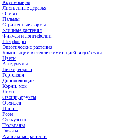
Крупномеры
Лиственные деревья
Оливы
Пальмы
Стриженные формы
Уличные растения
Фикусы и лонгифолии
Шеффлеры
Экзотические растения
Композиции в стекле с имитацией воды/земли
Цветы
Антуриумы
Ветки, коряги
Гортензия
Дополняющие
Корни, мох
Листы
Овощи, фрукты
Орхидеи
Пионы
Розы
Суккуленты
Тюльпаны
Экзоты
Ампельные растения