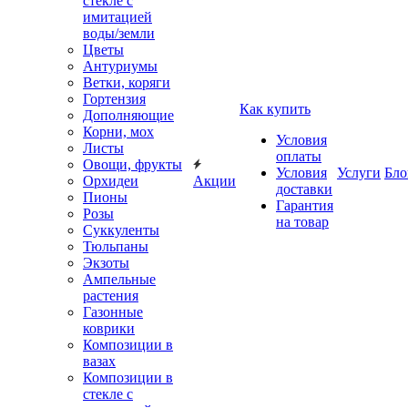
стекле с
имитацией
воды/земли
Цветы
Антуриумы
Ветки, коряги
Гортензия
Как купить
Дополняющие
Корни, мох
Условия
Листы
оплаты
Овощи, фрукты
Условия
Услуги
Бло
Орхидеи
Акции
доставки
Пионы
Гарантия
Розы
на товар
Суккуленты
Тюльпаны
Экзоты
Ампельные
растения
Газонные
коврики
Композиции в
вазах
Композиции в
стекле с