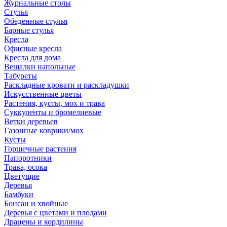
Журнальные столы
Стулья
Обеденные стулья
Барные стулья
Кресла
Офисные кресла
Кресла для дома
Вешалки напольные
Табуреты
Раскладные кровати и раскладушки
Искусственные цветы
Растения, кусты, мох и трава
Суккуленты и бромелиевые
Ветки деревьев
Газонные коврики/мох
Кусты
Горшечные растения
Папоротники
Трава, осока
Цветущие
Деревья
Бамбуки
Бонсаи и хвойные
Деревья с цветами и плодами
Драцены и кордилины