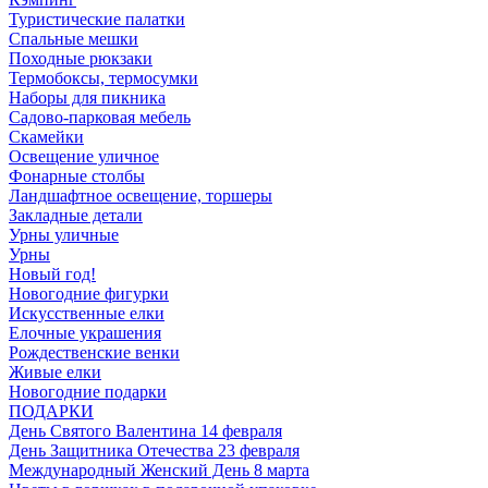
Туристические палатки
Спальные мешки
Походные рюкзаки
Термобоксы, термосумки
Наборы для пикника
Садово-парковая мебель
Скамейки
Освещение уличное
Фонарные столбы
Ландшафтное освещение, торшеры
Закладные детали
Урны уличные
Урны
Новый год!
Новогодние фигурки
Искусственные елки
Елочные украшения
Рождественские венки
Живые елки
Новогодние подарки
ПОДАРКИ
День Святого Валентина 14 февраля
День Защитника Отечества 23 февраля
Международный Женский День 8 марта