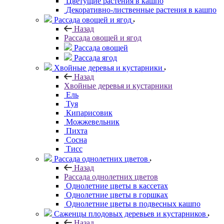
Цветущие растения в кашпо
Декоративно-лиственные растения в кашпо
Рассада овощей и ягод
Назад
Рассада овощей и ягод
Рассада овощей
Рассада ягод
Хвойные деревья и кустарники
Назад
Хвойные деревья и кустарники
Ель
Туя
Кипарисовик
Можжевельник
Пихта
Сосна
Тисc
Рассада однолетних цветов
Назад
Рассада однолетних цветов
Однолетние цветы в кассетах
Однолетние цветы в горшках
Однолетние цветы в подвесных кашпо
Саженцы плодовых деревьев и кустарников
Назад