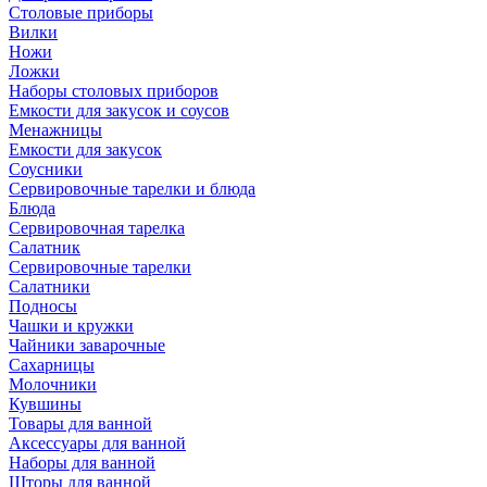
Столовые приборы
Вилки
Ножи
Ложки
Наборы столовых приборов
Емкости для закусок и соусов
Менажницы
Емкости для закусок
Соусники
Сервировочные тарелки и блюда
Блюда
Сервировочная тарелка
Салатник
Сервировочные тарелки
Салатники
Подносы
Чашки и кружки
Чайники заварочные
Сахарницы
Молочники
Кувшины
Товары для ванной
Аксессуары для ванной
Наборы для ванной
Шторы для ванной