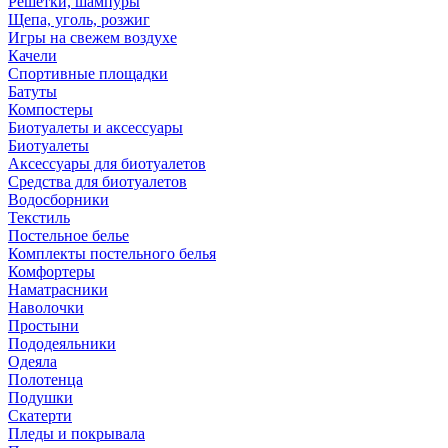
Решетки, шампуры
Щепа, уголь, розжиг
Игры на свежем воздухе
Качели
Спортивные площадки
Батуты
Компостеры
Биотуалеты и аксессуары
Биотуалеты
Аксессуары для биотуалетов
Средства для биотуалетов
Водосборники
Текстиль
Постельное белье
Комплекты постельного белья
Комфортеры
Наматрасники
Наволочки
Простыни
Пододеяльники
Одеяла
Полотенца
Подушки
Скатерти
Пледы и покрывала