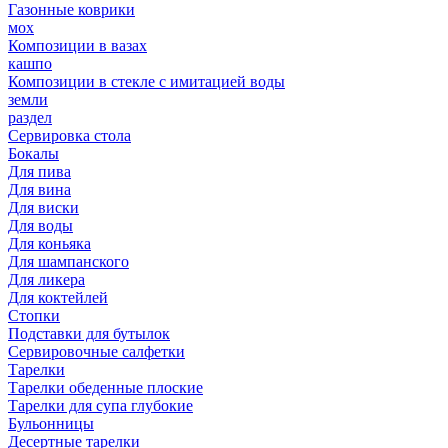
Газонные коврики
мох
Композиции в вазах
кашпо
Композиции в стекле с имитацией воды
земли
раздел
Сервировка стола
Бокалы
Для пива
Для вина
Для виски
Для воды
Для коньяка
Для шампанского
Для ликера
Для коктейлей
Стопки
Подставки для бутылок
Сервировочные салфетки
Тарелки
Тарелки обеденные плоские
Тарелки для супа глубокие
Бульонницы
Десертные тарелки