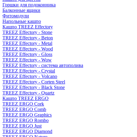
Горшки для подоконника
Балконные ящики
Фитомодули
Напольные кашпо
Кашпо TREEZ Effectory
TREEZ Effectory - Stone
TREEZ Effectory - Beton
TREEZ Effectory - Metal
TREEZ Effectory - Wood
TREEZ Effectory - Gloss
TREEZ Effectory - Wow
TREEZ Effectory - система автополива
TREEZ Effectory - Crystal
TREEZ Effectory - Volcano
TREEZ Effectory - Corten Steel
TREEZ Effectory - Black Stone
TREEZ Effectory - Quartz
Кашпо TREEZ ERGO
TREEZ ERGO Cork
TREEZ ERGO Comb
TREEZ ERGO Graphics
TREEZ ERGO Rombo
TREEZ ERGO Just
TREEZ ERGO Diamond
TREEZ ERGO Nature