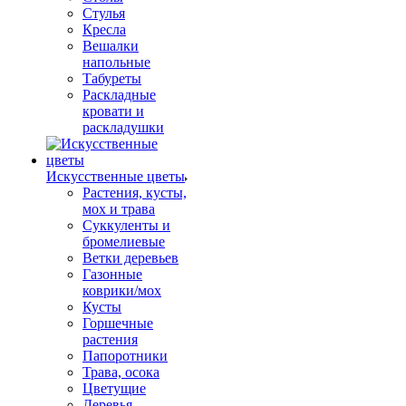
Стулья
Кресла
Вешалки
напольные
Табуреты
Раскладные
кровати и
раскладушки
Искусственные цветы
Растения, кусты,
мох и трава
Суккуленты и
бромелиевые
Ветки деревьев
Газонные
коврики/мох
Кусты
Горшечные
растения
Папоротники
Трава, осока
Цветущие
Деревья