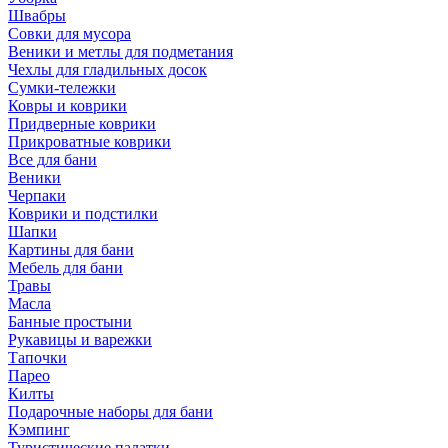
Швабры
Совки для мусора
Веники и метлы для подметания
Чехлы для гладильных досок
Сумки-тележки
Ковры и коврики
Придверные коврики
Прикроватные коврики
Все для бани
Веники
Черпаки
Коврики и подстилки
Шапки
Картины для бани
Мебель для бани
Травы
Масла
Банные простыни
Рукавицы и варежки
Тапочки
Парео
Килты
Подарочные наборы для бани
Кэмпинг
Туристические палатки