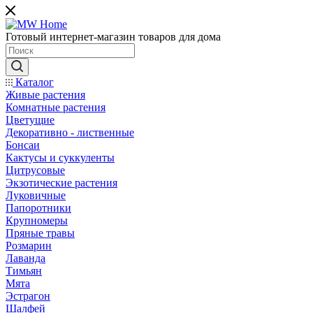
Готовый интернет-магазин товаров для дома
Каталог
Живые растения
Комнатные растения
Цветущие
Декоративно - лиственные
Бонсаи
Кактусы и суккуленты
Цитрусовые
Экзотические растения
Луковичные
Папоротники
Крупномеры
Пряные травы
Розмарин
Лаванда
Тимьян
Мята
Эстрагон
Шалфей