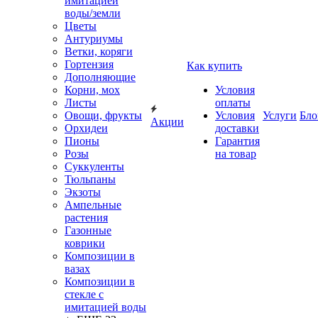
имитацией
воды/земли
Цветы
Антуриумы
Ветки, коряги
Гортензия
Как купить
Дополняющие
Корни, мох
Условия
Листы
оплаты
Овощи, фрукты
Условия
Услуги
Бло
Акции
Орхидеи
доставки
Пионы
Гарантия
Розы
на товар
Суккуленты
Тюльпаны
Экзоты
Ампельные
растения
Газонные
коврики
Композиции в
вазах
Композиции в
стекле с
имитацией воды