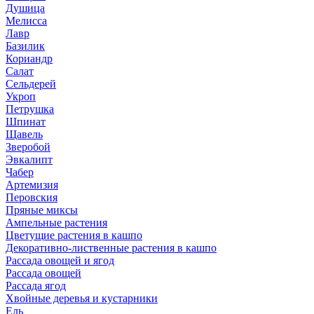
Душица
Мелисса
Лавр
Базилик
Кориандр
Салат
Сельдерей
Укроп
Петрушка
Шпинат
Щавель
Зверобой
Эвкалипт
Чабер
Артемизия
Перовския
Пряные миксы
Ампельные растения
Цветущие растения в кашпо
Декоративно-лиственные растения в кашпо
Рассада овощей и ягод
Рассада овощей
Рассада ягод
Хвойные деревья и кустарники
Ель