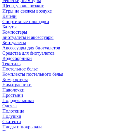
Решетки, шампуры
Щепа, уголь, розжиг
Игры на свежем воздухе
Качели
Спортивные площадки
Батуты
Компостеры
Биотуалеты и аксессуары
Биотуалеты
Аксессуары для биотуалетов
Средства для биотуалетов
Водосборники
Текстиль
Постельное белье
Комплекты постельного белья
Комфортеры
Наматрасники
Наволочки
Простыни
Пододеяльники
Одеяла
Полотенца
Подушки
Скатерти
Пледы и покрывала