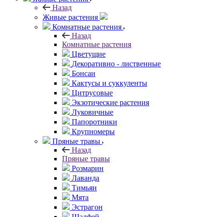
Назад
Живые растения
Комнатные растения
Назад
Комнатные растения
Цветущие
Декоративно - лиственные
Бонсаи
Кактусы и суккуленты
Цитрусовые
Экзотические растения
Луковичные
Папоротники
Крупномеры
Пряные травы
Назад
Пряные травы
Розмарин
Лаванда
Тимьян
Мята
Эстрагон
Шалфей