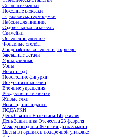
Спальные мешки
Походные рюкзаки
Термобоксы, термосумки
Наборы для пикника
Садово-парковая мебель
Скамейки
Освещение уличное
Фонарные столбы
Ландшафтное освещение, торшеры
Закладные детали
Урны уличные
Урны
Новый год!
Новогодние фигурки
Искусственные елки
Елочные украшения
Рождественские венки
Живые елки
Новогодние подарки
ПОДАРКИ
День Святого Валентина 14 февраля
День Защитника Отечества 23 февраля
Международный Женский День 8 марта
Цветы в горшках в подарочной упаковке