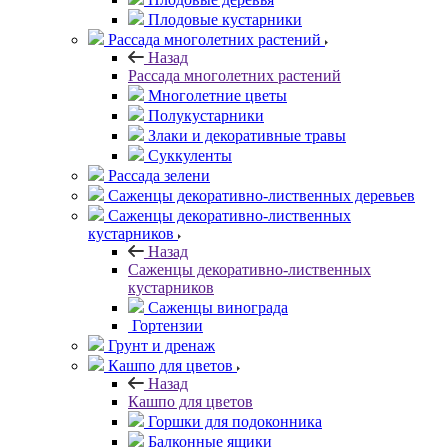
Плодовые кустарники
Рассада многолетних растений
Назад
Рассада многолетних растений
Многолетние цветы
Полукустарники
Злаки и декоративные травы
Суккуленты
Рассада зелени
Саженцы декоративно-лиственных деревьев
Саженцы декоративно-лиственных
кустарников
Назад
Саженцы декоративно-лиственных
кустарников
Саженцы винограда
Гортензии
Грунт и дренаж
Кашпо для цветов
Назад
Кашпо для цветов
Горшки для подоконника
Балконные ящики