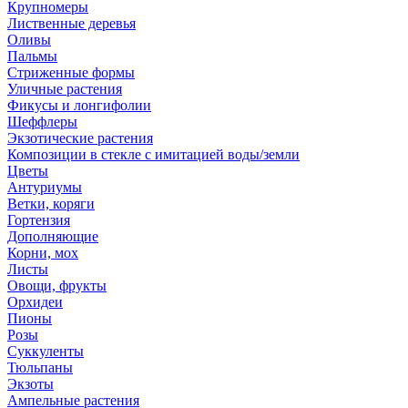
Крупномеры
Лиственные деревья
Оливы
Пальмы
Стриженные формы
Уличные растения
Фикусы и лонгифолии
Шеффлеры
Экзотические растения
Композиции в стекле с имитацией воды/земли
Цветы
Антуриумы
Ветки, коряги
Гортензия
Дополняющие
Корни, мох
Листы
Овощи, фрукты
Орхидеи
Пионы
Розы
Суккуленты
Тюльпаны
Экзоты
Ампельные растения