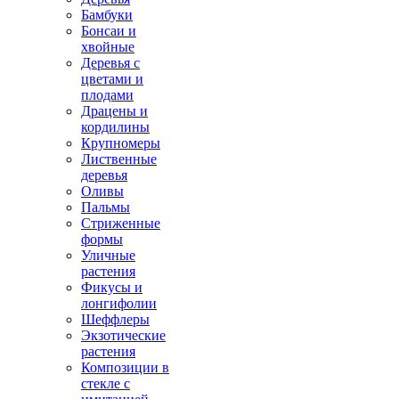
Бамбуки
Бонсаи и
хвойные
Деревья с
цветами и
плодами
Драцены и
кордилины
Крупномеры
Лиственные
деревья
Оливы
Пальмы
Стриженные
формы
Уличные
растения
Фикусы и
лонгифолии
Шеффлеры
Экзотические
растения
Композиции в
стекле с