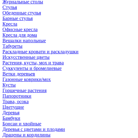
Журнальные столы
Стулья
Обеденные стулья
Барные стулья
Кресла
Офисные кресла
Кресла для дома
Вешалки напольные
Табуреты
Раскладные кровати и раскладушки
Искусственные цветы
Растения, кусты, мох и трава
Суккуленты и бромелиевые
Ветки деревьев
Газонные коврики/мох
Кусты
Горшечные растения
Папоротники
Трава, осока
Цветущие
Деревья
Бамбуки
Бонсаи и хвойные
Деревья с цветами и плодами
Драцены и кордилины