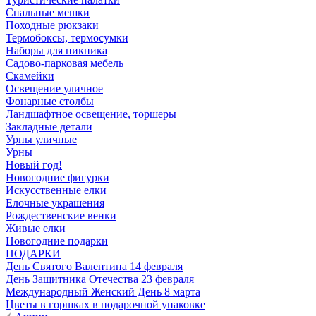
Спальные мешки
Походные рюкзаки
Термобоксы, термосумки
Наборы для пикника
Садово-парковая мебель
Скамейки
Освещение уличное
Фонарные столбы
Ландшафтное освещение, торшеры
Закладные детали
Урны уличные
Урны
Новый год!
Новогодние фигурки
Искусственные елки
Елочные украшения
Рождественские венки
Живые елки
Новогодние подарки
ПОДАРКИ
День Святого Валентина 14 февраля
День Защитника Отечества 23 февраля
Международный Женский День 8 марта
Цветы в горшках в подарочной упаковке