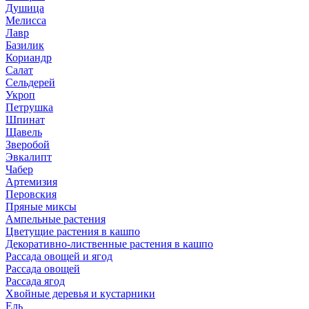
Душица
Мелисса
Лавр
Базилик
Кориандр
Салат
Сельдерей
Укроп
Петрушка
Шпинат
Щавель
Зверобой
Эвкалипт
Чабер
Артемизия
Перовския
Пряные миксы
Ампельные растения
Цветущие растения в кашпо
Декоративно-лиственные растения в кашпо
Рассада овощей и ягод
Рассада овощей
Рассада ягод
Хвойные деревья и кустарники
Ель