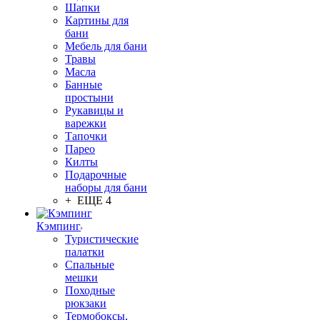
Шапки
Картины для
бани
Мебель для бани
Травы
Масла
Банные
простыни
Рукавицы и
варежки
Тапочки
Парео
Килты
Подарочные
наборы для бани
+ ЕЩЕ 4
Кэмпинг
Туристические
палатки
Спальные
мешки
Походные
рюкзаки
Термобоксы,