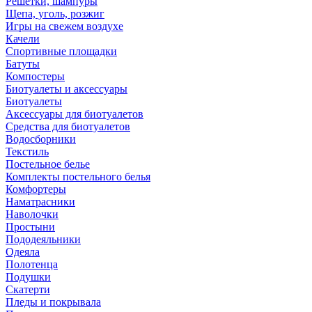
Решетки, шампуры
Щепа, уголь, розжиг
Игры на свежем воздухе
Качели
Спортивные площадки
Батуты
Компостеры
Биотуалеты и аксессуары
Биотуалеты
Аксессуары для биотуалетов
Средства для биотуалетов
Водосборники
Текстиль
Постельное белье
Комплекты постельного белья
Комфортеры
Наматрасники
Наволочки
Простыни
Пододеяльники
Одеяла
Полотенца
Подушки
Скатерти
Пледы и покрывала