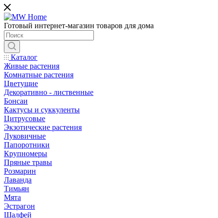
Готовый интернет-магазин товаров для дома
Каталог
Живые растения
Комнатные растения
Цветущие
Декоративно - лиственные
Бонсаи
Кактусы и суккуленты
Цитрусовые
Экзотические растения
Луковичные
Папоротники
Крупномеры
Пряные травы
Розмарин
Лаванда
Тимьян
Мята
Эстрагон
Шалфей