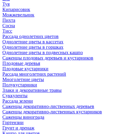
Туя
Кипарисовик
Можжевельник
Пихта
Сосна
Тисc
Рассада однолетних цветов
Однолетние цветы в кассетах
Однолетние цветы в горшках
Однолетние цветы в подвесных кашпо
Саженцы плодовых деревьев и кустарников
Плодовые деревья
Плодовые кустарники
Рассада многолетних растений
Многолетние цветы
Полукустарники
Злаки и декоративные травы
Суккуленты
Рассада зелени
Саженцы декоративно-лиственных деревьев
Саженцы декоративно-лиственных кустарников
Саженцы винограда
Гортензии
Грунт и дренаж
Кашпо для цветов