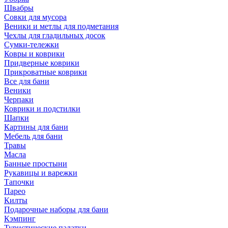
Швабры
Совки для мусора
Веники и метлы для подметания
Чехлы для гладильных досок
Сумки-тележки
Ковры и коврики
Придверные коврики
Прикроватные коврики
Все для бани
Веники
Черпаки
Коврики и подстилки
Шапки
Картины для бани
Мебель для бани
Травы
Масла
Банные простыни
Рукавицы и варежки
Тапочки
Парео
Килты
Подарочные наборы для бани
Кэмпинг
Туристические палатки