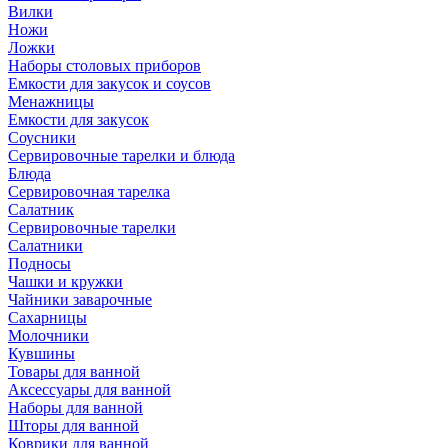
Вилки
Ножи
Ложки
Наборы столовых приборов
Емкости для закусок и соусов
Менажницы
Емкости для закусок
Соусники
Сервировочные тарелки и блюда
Блюда
Сервировочная тарелка
Салатник
Сервировочные тарелки
Салатники
Подносы
Чашки и кружки
Чайники заварочные
Сахарницы
Молочники
Кувшины
Товары для ванной
Аксессуары для ванной
Наборы для ванной
Шторы для ванной
Коврики для ванной