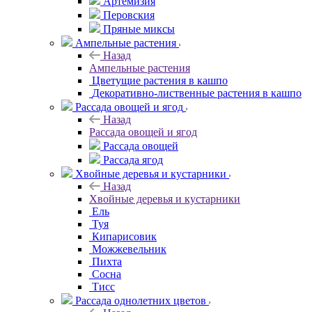
Артемизия
Перовския
Пряные миксы
Ампельные растения
Назад
Ампельные растения
Цветущие растения в кашпо
Декоративно-лиственные растения в кашпо
Рассада овощей и ягод
Назад
Рассада овощей и ягод
Рассада овощей
Рассада ягод
Хвойные деревья и кустарники
Назад
Хвойные деревья и кустарники
Ель
Туя
Кипарисовик
Можжевельник
Пихта
Сосна
Тисc
Рассада однолетних цветов