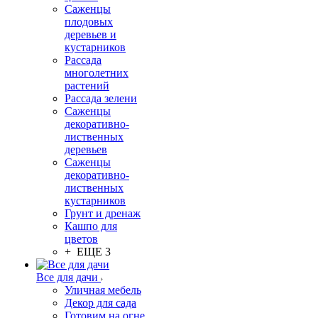
Саженцы
плодовых
деревьев и
кустарников
Рассада
многолетних
растений
Рассада зелени
Саженцы
декоративно-
лиственных
деревьев
Саженцы
декоративно-
лиственных
кустарников
Грунт и дренаж
Кашпо для
цветов
+ ЕЩЕ 3
Все для дачи
Уличная мебель
Декор для сада
Готовим на огне