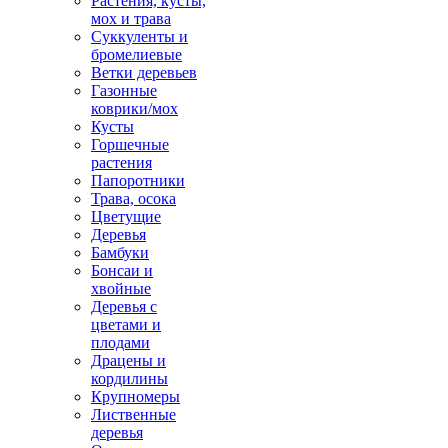
Растения, кусты,
мох и трава
Суккуленты и
бромелиевые
Ветки деревьев
Газонные
коврики/мох
Кусты
Горшечные
растения
Папоротники
Трава, осока
Цветущие
Деревья
Бамбуки
Бонсаи и
хвойные
Деревья с
цветами и
плодами
Драцены и
кордилины
Крупномеры
Лиственные
деревья