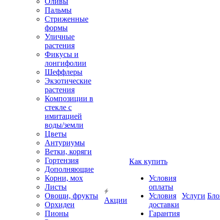
Оливы
Пальмы
Стриженные
формы
Уличные
растения
Фикусы и
лонгифолии
Шеффлеры
Экзотические
растения
Композиции в
стекле с
имитацией
воды/земли
Цветы
Антуриумы
Ветки, коряги
Гортензия
Как купить
Дополняющие
Корни, мох
Условия
Листы
оплаты
Овощи, фрукты
Условия
Услуги
Бло
Акции
Орхидеи
доставки
Пионы
Гарантия