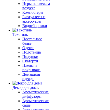
Игры на свежем
воздухе
Компостеры
Биотуалеты и
аксессуары
Водосборники
Текстиль
Постельное
белье
Одеяла
Полотенца
Подушки
Скатерти
Пледы и
покрывала
Домашняя
одежда
Декор для дома
Ароматические
диффузоры
Ароматические
саше
Ароматические