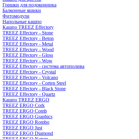
Горшки для подоконника
Балконные ящики
Фитомодули
Напольные кашпо
Кашпо TREEZ Effectory
TREEZ Effectory - Stone
TREEZ Effectory - Beton
TREEZ Effectory - Metal
TREEZ Effectory - Wood
TREEZ Effectory - Gloss
TREEZ Effectory - Wow
TREEZ Effectory - система автополива
TREEZ Effectory - Crystal
TREEZ Effectory - Volcano
TREEZ Effectory - Corten Steel
TREEZ Effectory - Black Stone
TREEZ Effectory - Quartz
Кашпо TREEZ ERGO
TREEZ ERGO Cork
TREEZ ERGO Comb
TREEZ ERGO Graphics
TREEZ ERGO Rombo
TREEZ ERGO Just
TREEZ ERGO Diamond
TREEZ ERGO Nature