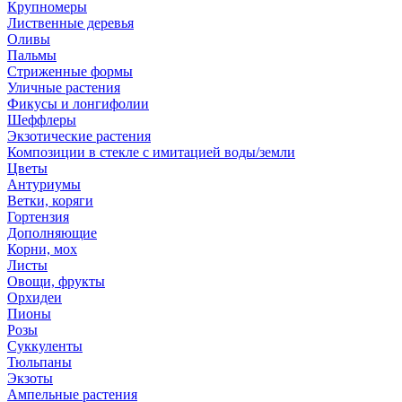
Крупномеры
Лиственные деревья
Оливы
Пальмы
Стриженные формы
Уличные растения
Фикусы и лонгифолии
Шеффлеры
Экзотические растения
Композиции в стекле с имитацией воды/земли
Цветы
Антуриумы
Ветки, коряги
Гортензия
Дополняющие
Корни, мох
Листы
Овощи, фрукты
Орхидеи
Пионы
Розы
Суккуленты
Тюльпаны
Экзоты
Ампельные растения