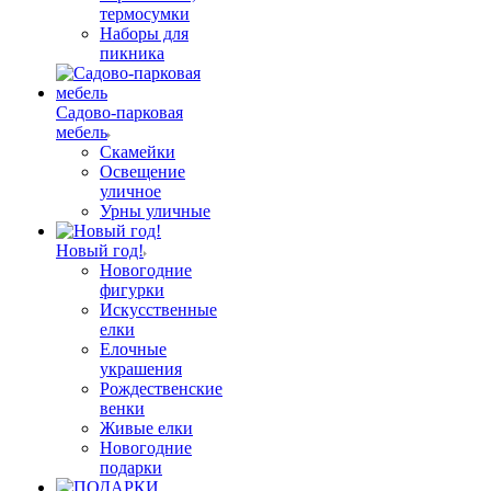
термосумки
Наборы для
пикника
Садово-парковая
мебель
Скамейки
Освещение
уличное
Урны уличные
Новый год!
Новогодние
фигурки
Искусственные
елки
Елочные
украшения
Рождественские
венки
Живые елки
Новогодние
подарки