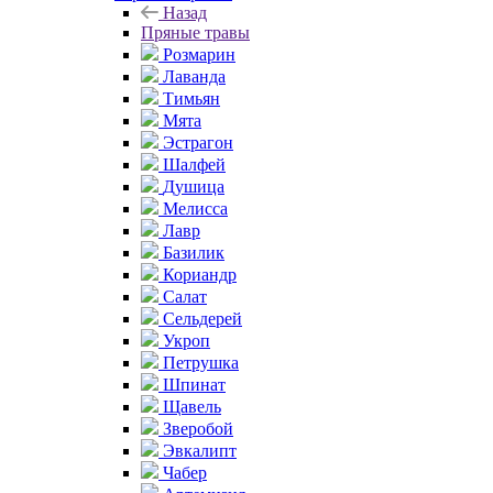
Назад
Пряные травы
Розмарин
Лаванда
Тимьян
Мята
Эстрагон
Шалфей
Душица
Мелисса
Лавр
Базилик
Кориандр
Салат
Сельдерей
Укроп
Петрушка
Шпинат
Щавель
Зверобой
Эвкалипт
Чабер