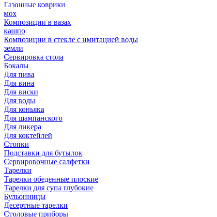
Газонные коврики
мох
Композиции в вазах
кашпо
Композиции в стекле с имитацией воды
земли
Сервировка стола
Бокалы
Для пива
Для вина
Для виски
Для воды
Для коньяка
Для шампанского
Для ликера
Для коктейлей
Стопки
Подставки для бутылок
Сервировочные салфетки
Тарелки
Тарелки обеденные плоские
Тарелки для супа глубокие
Бульонницы
Десертные тарелки
Столовые приборы