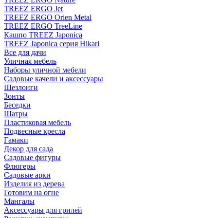
TREEZ ERGO Jet
TREEZ ERGO Orien Metal
TREEZ ERGO TreeLine
Кашпо TREEZ Japonica
TREEZ Japonica серия Hikari
Все для дачи
Уличная мебель
Наборы уличной мебели
Садовые качели и аксессуары
Шезлонги
Зонты
Беседки
Шатры
Пластиковая мебель
Подвесные кресла
Гамаки
Декор для сада
Садовые фигуры
Флюгеры
Садовые арки
Изделия из дерева
Готовим на огне
Мангалы
Аксессуары для грилей