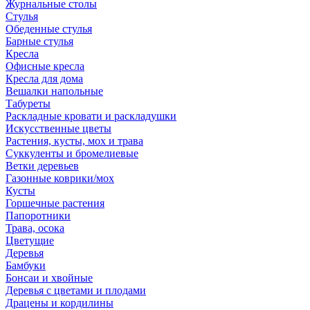
Журнальные столы
Стулья
Обеденные стулья
Барные стулья
Кресла
Офисные кресла
Кресла для дома
Вешалки напольные
Табуреты
Раскладные кровати и раскладушки
Искусственные цветы
Растения, кусты, мох и трава
Суккуленты и бромелиевые
Ветки деревьев
Газонные коврики/мох
Кусты
Горшечные растения
Папоротники
Трава, осока
Цветущие
Деревья
Бамбуки
Бонсаи и хвойные
Деревья с цветами и плодами
Драцены и кордилины