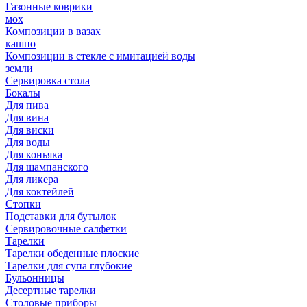
Газонные коврики
мох
Композиции в вазах
кашпо
Композиции в стекле с имитацией воды
земли
Сервировка стола
Бокалы
Для пива
Для вина
Для виски
Для воды
Для коньяка
Для шампанского
Для ликера
Для коктейлей
Стопки
Подставки для бутылок
Сервировочные салфетки
Тарелки
Тарелки обеденные плоские
Тарелки для супа глубокие
Бульонницы
Десертные тарелки
Столовые приборы