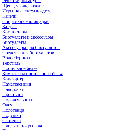
Решетки, шампуры
Щепа, уголь, розжиг
Игры на свежем воздухе
Качели
Спортивные площадки
Батуты
Компостеры
Биотуалеты и аксессуары
Биотуалеты
Аксессуары для биотуалетов
Средства для биотуалетов
Водосборники
Текстиль
Постельное белье
Комплекты постельного белья
Комфортеры
Наматрасники
Наволочки
Простыни
Пододеяльники
Одеяла
Полотенца
Подушки
Скатерти
Пледы и покрывала