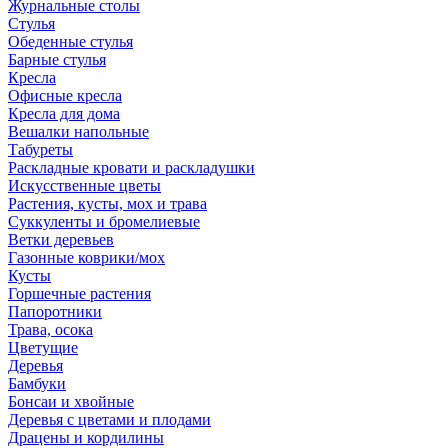
Журнальные столы
Стулья
Обеденные стулья
Барные стулья
Кресла
Офисные кресла
Кресла для дома
Вешалки напольные
Табуреты
Раскладные кровати и раскладушки
Искусственные цветы
Растения, кусты, мох и трава
Суккуленты и бромелиевые
Ветки деревьев
Газонные коврики/мох
Кусты
Горшечные растения
Папоротники
Трава, осока
Цветущие
Деревья
Бамбуки
Бонсаи и хвойные
Деревья с цветами и плодами
Драцены и кордилины