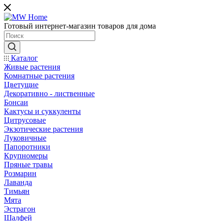
Готовый интернет-магазин товаров для дома
Каталог
Живые растения
Комнатные растения
Цветущие
Декоративно - лиственные
Бонсаи
Кактусы и суккуленты
Цитрусовые
Экзотические растения
Луковичные
Папоротники
Крупномеры
Пряные травы
Розмарин
Лаванда
Тимьян
Мята
Эстрагон
Шалфей