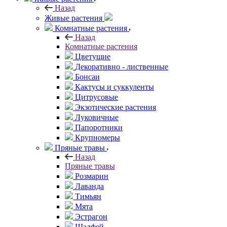
Назад
Живые растения
Комнатные растения
Назад
Комнатные растения
Цветущие
Декоративно - лиственные
Бонсаи
Кактусы и суккуленты
Цитрусовые
Экзотические растения
Луковичные
Папоротники
Крупномеры
Пряные травы
Назад
Пряные травы
Розмарин
Лаванда
Тимьян
Мята
Эстрагон
Шалфей