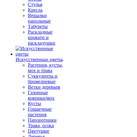
Стулья
Кресла
Вешалки
напольные
Табуреты
Раскладные
кровати и
раскладушки
Искусственные цветы
Растения, кусты,
мох и трава
Суккуленты и
бромелиевые
Ветки деревьев
Газонные
коврики/мох
Кусты
Горшечные
растения
Папоротники
Трава, осока
Цветущие
Деревья