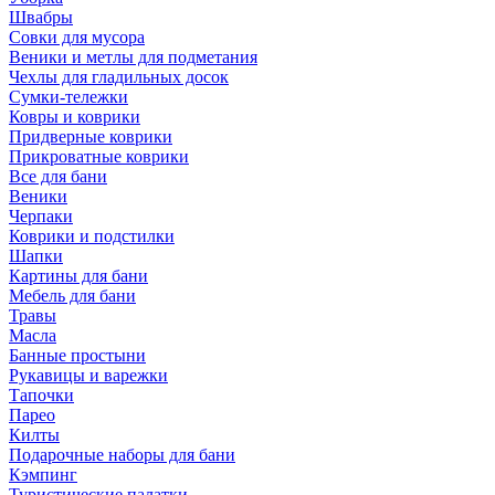
Швабры
Совки для мусора
Веники и метлы для подметания
Чехлы для гладильных досок
Сумки-тележки
Ковры и коврики
Придверные коврики
Прикроватные коврики
Все для бани
Веники
Черпаки
Коврики и подстилки
Шапки
Картины для бани
Мебель для бани
Травы
Масла
Банные простыни
Рукавицы и варежки
Тапочки
Парео
Килты
Подарочные наборы для бани
Кэмпинг
Туристические палатки