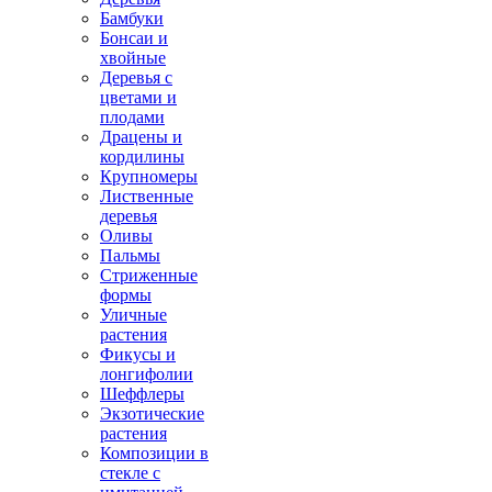
Бамбуки
Бонсаи и
хвойные
Деревья с
цветами и
плодами
Драцены и
кордилины
Крупномеры
Лиственные
деревья
Оливы
Пальмы
Стриженные
формы
Уличные
растения
Фикусы и
лонгифолии
Шеффлеры
Экзотические
растения
Композиции в
стекле с