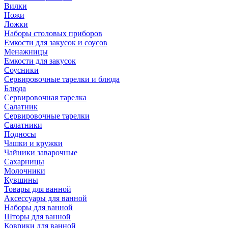
Вилки
Ножи
Ложки
Наборы столовых приборов
Емкости для закусок и соусов
Менажницы
Емкости для закусок
Соусники
Сервировочные тарелки и блюда
Блюда
Сервировочная тарелка
Салатник
Сервировочные тарелки
Салатники
Подносы
Чашки и кружки
Чайники заварочные
Сахарницы
Молочники
Кувшины
Товары для ванной
Аксессуары для ванной
Наборы для ванной
Шторы для ванной
Коврики для ванной