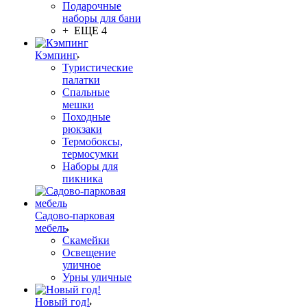
Подарочные
наборы для бани
+ ЕЩЕ 4
Кэмпинг
Туристические
палатки
Спальные
мешки
Походные
рюкзаки
Термобоксы,
термосумки
Наборы для
пикника
Садово-парковая
мебель
Скамейки
Освещение
уличное
Урны уличные
Новый год!