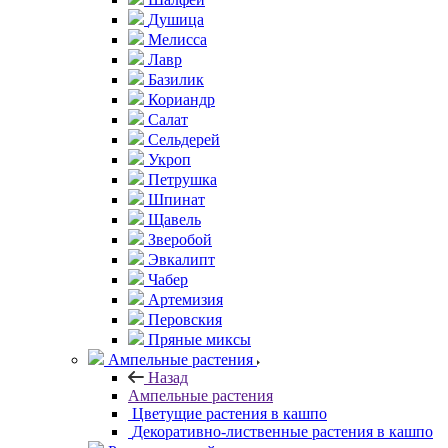
Душица
Мелисса
Лавр
Базилик
Кориандр
Салат
Сельдерей
Укроп
Петрушка
Шпинат
Щавель
Зверобой
Эвкалипт
Чабер
Артемизия
Перовския
Пряные миксы
Ампельные растения
Назад
Ампельные растения
Цветущие растения в кашпо
Декоративно-лиственные растения в кашпо