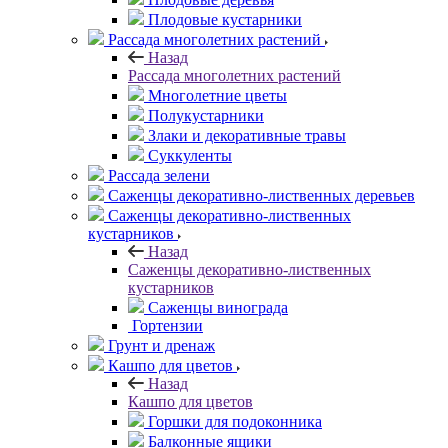
Плодовые кустарники
Рассада многолетних растений
Назад
Рассада многолетних растений
Многолетние цветы
Полукустарники
Злаки и декоративные травы
Суккуленты
Рассада зелени
Саженцы декоративно-лиственных деревьев
Саженцы декоративно-лиственных
кустарников
Назад
Саженцы декоративно-лиственных
кустарников
Саженцы винограда
Гортензии
Грунт и дренаж
Кашпо для цветов
Назад
Кашпо для цветов
Горшки для подоконника
Балконные ящики