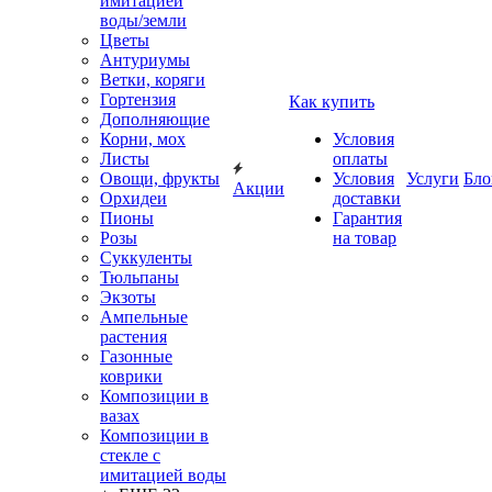
имитацией
воды/земли
Цветы
Антуриумы
Ветки, коряги
Гортензия
Как купить
Дополняющие
Корни, мох
Условия
Листы
оплаты
Овощи, фрукты
Условия
Услуги
Бло
Акции
Орхидеи
доставки
Пионы
Гарантия
Розы
на товар
Суккуленты
Тюльпаны
Экзоты
Ампельные
растения
Газонные
коврики
Композиции в
вазах
Композиции в
стекле с
имитацией воды