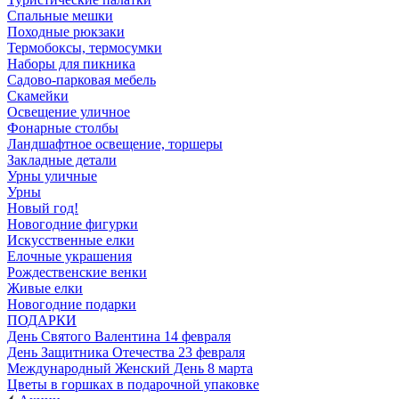
Спальные мешки
Походные рюкзаки
Термобоксы, термосумки
Наборы для пикника
Садово-парковая мебель
Скамейки
Освещение уличное
Фонарные столбы
Ландшафтное освещение, торшеры
Закладные детали
Урны уличные
Урны
Новый год!
Новогодние фигурки
Искусственные елки
Елочные украшения
Рождественские венки
Живые елки
Новогодние подарки
ПОДАРКИ
День Святого Валентина 14 февраля
День Защитника Отечества 23 февраля
Международный Женский День 8 марта
Цветы в горшках в подарочной упаковке