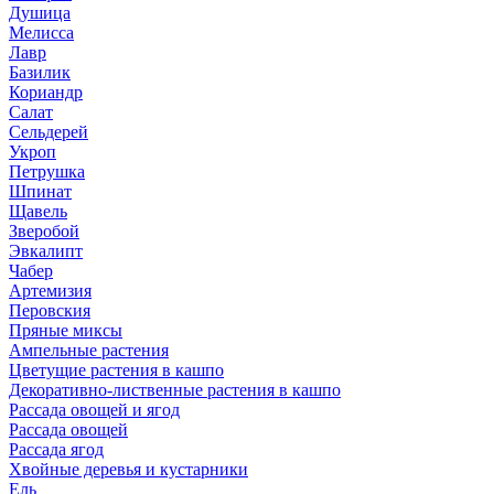
Душица
Мелисса
Лавр
Базилик
Кориандр
Салат
Сельдерей
Укроп
Петрушка
Шпинат
Щавель
Зверобой
Эвкалипт
Чабер
Артемизия
Перовския
Пряные миксы
Ампельные растения
Цветущие растения в кашпо
Декоративно-лиственные растения в кашпо
Рассада овощей и ягод
Рассада овощей
Рассада ягод
Хвойные деревья и кустарники
Ель