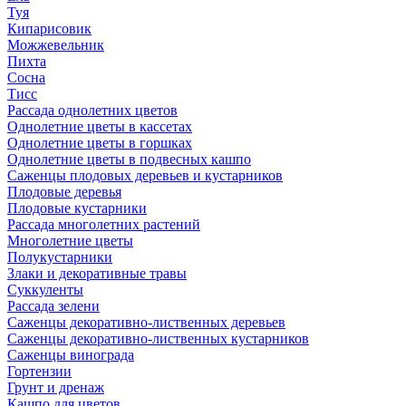
Туя
Кипарисовик
Можжевельник
Пихта
Сосна
Тисc
Рассада однолетних цветов
Однолетние цветы в кассетах
Однолетние цветы в горшках
Однолетние цветы в подвесных кашпо
Саженцы плодовых деревьев и кустарников
Плодовые деревья
Плодовые кустарники
Рассада многолетних растений
Многолетние цветы
Полукустарники
Злаки и декоративные травы
Суккуленты
Рассада зелени
Саженцы декоративно-лиственных деревьев
Саженцы декоративно-лиственных кустарников
Саженцы винограда
Гортензии
Грунт и дренаж
Кашпо для цветов