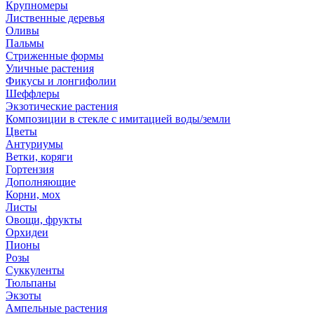
Крупномеры
Лиственные деревья
Оливы
Пальмы
Стриженные формы
Уличные растения
Фикусы и лонгифолии
Шеффлеры
Экзотические растения
Композиции в стекле с имитацией воды/земли
Цветы
Антуриумы
Ветки, коряги
Гортензия
Дополняющие
Корни, мох
Листы
Овощи, фрукты
Орхидеи
Пионы
Розы
Суккуленты
Тюльпаны
Экзоты
Ампельные растения