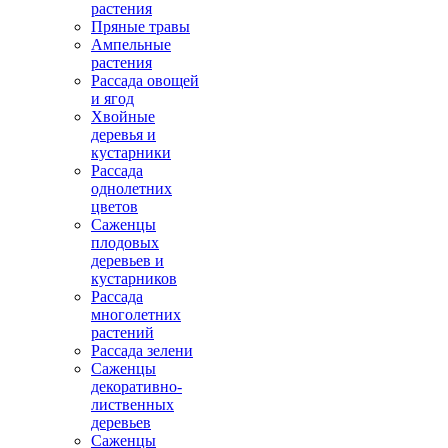
растения
Пряные травы
Ампельные
растения
Рассада овощей
и ягод
Хвойные
деревья и
кустарники
Рассада
однолетних
цветов
Саженцы
плодовых
деревьев и
кустарников
Рассада
многолетних
растений
Рассада зелени
Саженцы
декоративно-
лиственных
деревьев
Саженцы