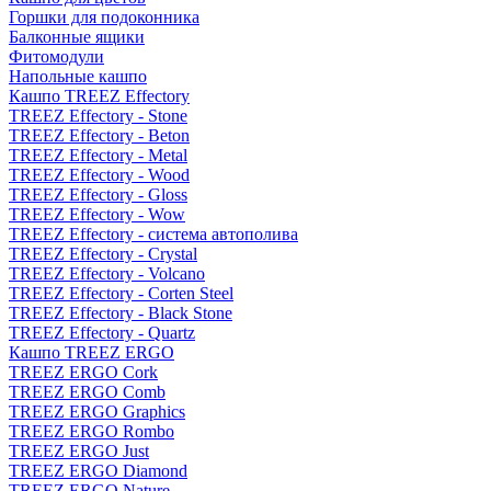
Горшки для подоконника
Балконные ящики
Фитомодули
Напольные кашпо
Кашпо TREEZ Effectory
TREEZ Effectory - Stone
TREEZ Effectory - Beton
TREEZ Effectory - Metal
TREEZ Effectory - Wood
TREEZ Effectory - Gloss
TREEZ Effectory - Wow
TREEZ Effectory - система автополива
TREEZ Effectory - Crystal
TREEZ Effectory - Volcano
TREEZ Effectory - Corten Steel
TREEZ Effectory - Black Stone
TREEZ Effectory - Quartz
Кашпо TREEZ ERGO
TREEZ ERGO Cork
TREEZ ERGO Comb
TREEZ ERGO Graphics
TREEZ ERGO Rombo
TREEZ ERGO Just
TREEZ ERGO Diamond
TREEZ ERGO Nature