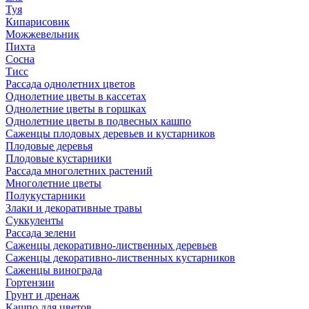
Туя
Кипарисовик
Можжевельник
Пихта
Сосна
Тисc
Рассада однолетних цветов
Однолетние цветы в кассетах
Однолетние цветы в горшках
Однолетние цветы в подвесных кашпо
Саженцы плодовых деревьев и кустарников
Плодовые деревья
Плодовые кустарники
Рассада многолетних растений
Многолетние цветы
Полукустарники
Злаки и декоративные травы
Суккуленты
Рассада зелени
Саженцы декоративно-лиственных деревьев
Саженцы декоративно-лиственных кустарников
Саженцы винограда
Гортензии
Грунт и дренаж
Кашпо для цветов