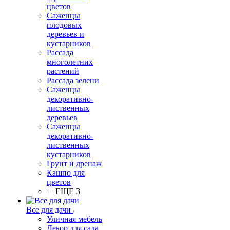
цветов
Саженцы
плодовых
деревьев и
кустарников
Рассада
многолетних
растений
Рассада зелени
Саженцы
декоративно-
лиственных
деревьев
Саженцы
декоративно-
лиственных
кустарников
Грунт и дренаж
Кашпо для
цветов
+ ЕЩЕ 3
Все для дачи
Уличная мебель
Декор для сада