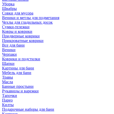
Уборка
Швабры
Совки для мусора
Веники и метлы для подметания
Чехлы для гладильных досок
Сумки-тележки
Ковры и коврики
Придверные коврики
Прикроватные коврики
Все для бани
Веники
Черпаки
Коврики и подстилки
Шапки
Картины для бани
Мебель для бани
Травы
Масла
Банные простыни
Рукавицы и варежки
Тапочки
Парео
Килты
Подарочные наборы для бани
Кэмпинг