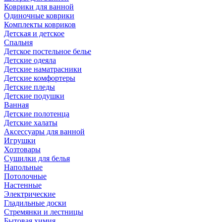
Коврики для ванной
Одиночные коврики
Комплекты ковриков
Детская и детское
Спальня
Детское постельное белье
Детские одеяла
Детские наматрасники
Детские комфортеры
Детские пледы
Детские подушки
Ванная
Детские полотенца
Детские халаты
Аксессуары для ванной
Игрушки
Хозтовары
Сушилки для белья
Напольные
Потолочные
Настенные
Электрические
Гладильные доски
Стремянки и лестницы
Бытовая химия