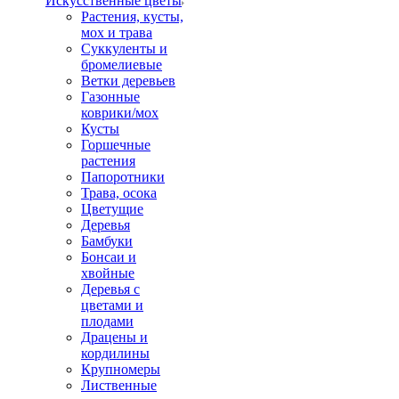
Искусственные цветы
Растения, кусты,
мох и трава
Суккуленты и
бромелиевые
Ветки деревьев
Газонные
коврики/мох
Кусты
Горшечные
растения
Папоротники
Трава, осока
Цветущие
Деревья
Бамбуки
Бонсаи и
хвойные
Деревья с
цветами и
плодами
Драцены и
кордилины
Крупномеры
Лиственные