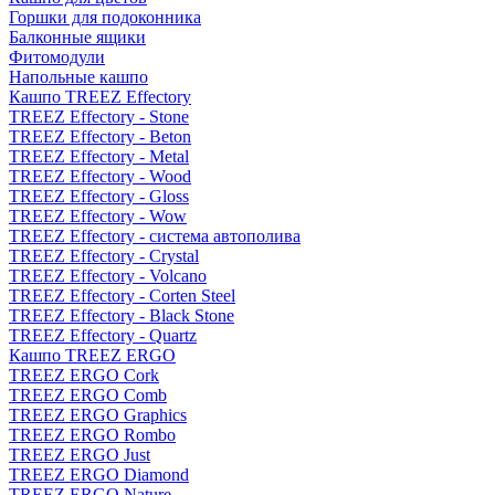
Горшки для подоконника
Балконные ящики
Фитомодули
Напольные кашпо
Кашпо TREEZ Effectory
TREEZ Effectory - Stone
TREEZ Effectory - Beton
TREEZ Effectory - Metal
TREEZ Effectory - Wood
TREEZ Effectory - Gloss
TREEZ Effectory - Wow
TREEZ Effectory - система автополива
TREEZ Effectory - Crystal
TREEZ Effectory - Volcano
TREEZ Effectory - Corten Steel
TREEZ Effectory - Black Stone
TREEZ Effectory - Quartz
Кашпо TREEZ ERGO
TREEZ ERGO Cork
TREEZ ERGO Comb
TREEZ ERGO Graphics
TREEZ ERGO Rombo
TREEZ ERGO Just
TREEZ ERGO Diamond
TREEZ ERGO Nature