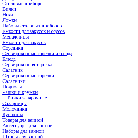
Столовые приборы
Вилки
Ножи
Ложки
Наборы столовых приборов
Емкости для закусок и соусов
Менажницы
Емкости для закусок
Соусники
Сервировочные тарелки и блюда
Блюда
Сервировочная тарелка
Салатник
Сервировочные тарелки
Салатники
Подносы
Чашки и кружки
Чайники заварочные
Сахарницы
Молочники
Кувшины
Товары для ванной
Аксессуары для ванной
Наборы для ванной
Шторы для ванной