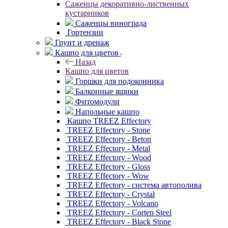
Саженцы декоративно-лиственных
кустарников
Саженцы винограда
Гортензии
Грунт и дренаж
Кашпо для цветов
Назад
Кашпо для цветов
Горшки для подоконника
Балконные ящики
Фитомодули
Напольные кашпо
Кашпо TREEZ Effectory
TREEZ Effectory - Stone
TREEZ Effectory - Beton
TREEZ Effectory - Metal
TREEZ Effectory - Wood
TREEZ Effectory - Gloss
TREEZ Effectory - Wow
TREEZ Effectory - система автополива
TREEZ Effectory - Crystal
TREEZ Effectory - Volcano
TREEZ Effectory - Corten Steel
TREEZ Effectory - Black Stone