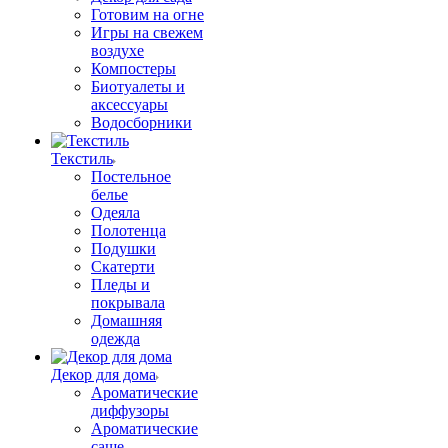
Готовим на огне
Игры на свежем
воздухе
Компостеры
Биотуалеты и
аксессуары
Водосборники
Текстиль
Постельное
белье
Одеяла
Полотенца
Подушки
Скатерти
Пледы и
покрывала
Домашняя
одежда
Декор для дома
Ароматические
диффузоры
Ароматические
саше