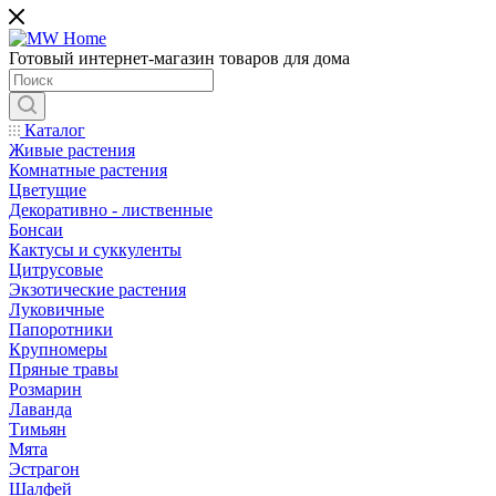
Готовый интернет-магазин товаров для дома
Каталог
Живые растения
Комнатные растения
Цветущие
Декоративно - лиственные
Бонсаи
Кактусы и суккуленты
Цитрусовые
Экзотические растения
Луковичные
Папоротники
Крупномеры
Пряные травы
Розмарин
Лаванда
Тимьян
Мята
Эстрагон
Шалфей