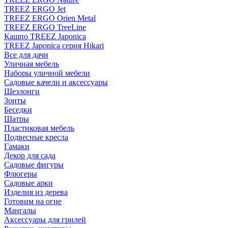
TREEZ ERGO Jet
TREEZ ERGO Orien Metal
TREEZ ERGO TreeLine
Кашпо TREEZ Japonica
TREEZ Japonica серия Hikari
Все для дачи
Уличная мебель
Наборы уличной мебели
Садовые качели и аксессуары
Шезлонги
Зонты
Беседки
Шатры
Пластиковая мебель
Подвесные кресла
Гамаки
Декор для сада
Садовые фигуры
Флюгеры
Садовые арки
Изделия из дерева
Готовим на огне
Мангалы
Аксессуары для грилей