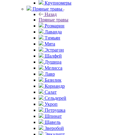
Крупномеры
Пряные травы
Назад
Пряные травы
Розмарин
Лаванда
Тимьян
Мята
Эстрагон
Шалфей
Душица
Мелисса
Лавр
Базилик
Кориандр
Салат
Сельдерей
Укроп
Петрушка
Шпинат
Щавель
Зверобой
Эвкалипт