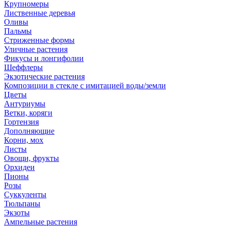
Крупномеры
Лиственные деревья
Оливы
Пальмы
Стриженные формы
Уличные растения
Фикусы и лонгифолии
Шеффлеры
Экзотические растения
Композиции в стекле с имитацией воды/земли
Цветы
Антуриумы
Ветки, коряги
Гортензия
Дополняющие
Корни, мох
Листы
Овощи, фрукты
Орхидеи
Пионы
Розы
Суккуленты
Тюльпаны
Экзоты
Ампельные растения