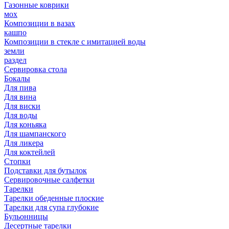
Газонные коврики
мох
Композиции в вазах
кашпо
Композиции в стекле с имитацией воды
земли
раздел
Сервировка стола
Бокалы
Для пива
Для вина
Для виски
Для воды
Для коньяка
Для шампанского
Для ликера
Для коктейлей
Стопки
Подставки для бутылок
Сервировочные салфетки
Тарелки
Тарелки обеденные плоские
Тарелки для супа глубокие
Бульонницы
Десертные тарелки