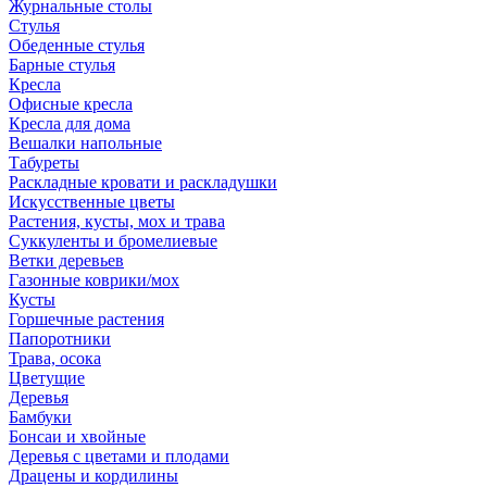
Журнальные столы
Стулья
Обеденные стулья
Барные стулья
Кресла
Офисные кресла
Кресла для дома
Вешалки напольные
Табуреты
Раскладные кровати и раскладушки
Искусственные цветы
Растения, кусты, мох и трава
Суккуленты и бромелиевые
Ветки деревьев
Газонные коврики/мох
Кусты
Горшечные растения
Папоротники
Трава, осока
Цветущие
Деревья
Бамбуки
Бонсаи и хвойные
Деревья с цветами и плодами
Драцены и кордилины