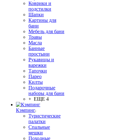
Коврики и
подстилки
Шапки
Картины для
бани
Мебель для бани
Травы
Масла
Банные
простыни
Рукавицы и
варежки
Тапочки
Парео
Килты
Подарочные
наборы для бани
+ ЕЩЕ 4
Кэмпинг
Туристические
палатки
Спальные
мешки
Походные