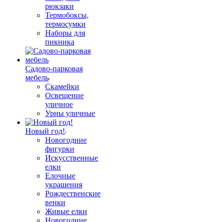
рюкзаки
Термобоксы,
термосумки
Наборы для
пикника
Садово-парковая
мебель
Скамейки
Освещение
уличное
Урны уличные
Новый год!
Новогодние
фигурки
Искусственные
елки
Елочные
украшения
Рождественские
венки
Живые елки
Новогодние