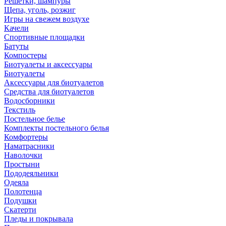
Решетки, шампуры
Щепа, уголь, розжиг
Игры на свежем воздухе
Качели
Спортивные площадки
Батуты
Компостеры
Биотуалеты и аксессуары
Биотуалеты
Аксессуары для биотуалетов
Средства для биотуалетов
Водосборники
Текстиль
Постельное белье
Комплекты постельного белья
Комфортеры
Наматрасники
Наволочки
Простыни
Пододеяльники
Одеяла
Полотенца
Подушки
Скатерти
Пледы и покрывала