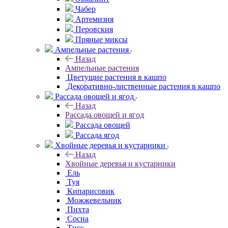
Чабер
Артемизия
Перовския
Пряные миксы
Ампельные растения
Назад
Ампельные растения
Цветущие растения в кашпо
Декоративно-лиственные растения в кашпо
Рассада овощей и ягод
Назад
Рассада овощей и ягод
Рассада овощей
Рассада ягод
Хвойные деревья и кустарники
Назад
Хвойные деревья и кустарники
Ель
Туя
Кипарисовик
Можжевельник
Пихта
Сосна
Тисc