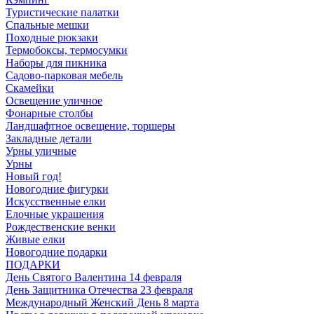
Туристические палатки
Спальные мешки
Походные рюкзаки
Термобоксы, термосумки
Наборы для пикника
Садово-парковая мебель
Скамейки
Освещение уличное
Фонарные столбы
Ландшафтное освещение, торшеры
Закладные детали
Урны уличные
Урны
Новый год!
Новогодние фигурки
Искусственные елки
Елочные украшения
Рождественские венки
Живые елки
Новогодние подарки
ПОДАРКИ
День Святого Валентина 14 февраля
День Защитника Отечества 23 февраля
Международный Женский День 8 марта