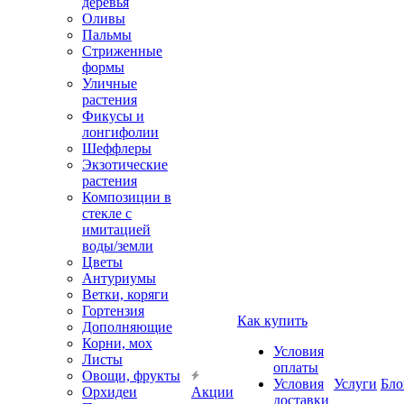
деревья
Оливы
Пальмы
Стриженные
формы
Уличные
растения
Фикусы и
лонгифолии
Шеффлеры
Экзотические
растения
Композиции в
стекле с
имитацией
воды/земли
Цветы
Антуриумы
Ветки, коряги
Гортензия
Как купить
Дополняющие
Корни, мох
Условия
Листы
оплаты
Овощи, фрукты
Условия
Услуги
Бло
Орхидеи
Акции
доставки