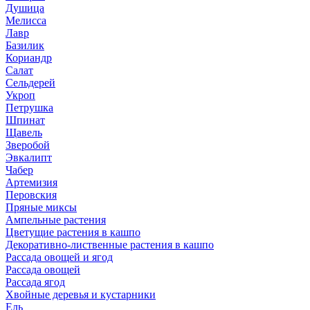
Душица
Мелисса
Лавр
Базилик
Кориандр
Салат
Сельдерей
Укроп
Петрушка
Шпинат
Щавель
Зверобой
Эвкалипт
Чабер
Артемизия
Перовския
Пряные миксы
Ампельные растения
Цветущие растения в кашпо
Декоративно-лиственные растения в кашпо
Рассада овощей и ягод
Рассада овощей
Рассада ягод
Хвойные деревья и кустарники
Ель