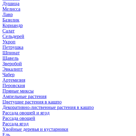
Душица
Мелисса
Лавр
Базилик
Кориандр
Салат
Сельдерей
Укроп
Петрушка
Шпинат
Щавель
Зверобой
Эвкалипт
Чабер
Артемизия
Перовския
Пряные миксы
Ампельные растения
Цветущие растения в кашпо
Декоративно-лиственные растения в кашпо
Рассада овощей и ягод
Рассада овощей
Рассада ягод
Хвойные деревья и кустарники
Ель