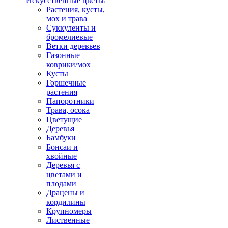
Искусственные цветы
Растения, кусты,
мох и трава
Суккуленты и
бромелиевые
Ветки деревьев
Газонные
коврики/мох
Кусты
Горшечные
растения
Папоротники
Трава, осока
Цветущие
Деревья
Бамбуки
Бонсаи и
хвойные
Деревья с
цветами и
плодами
Драцены и
кордилины
Крупномеры
Лиственные