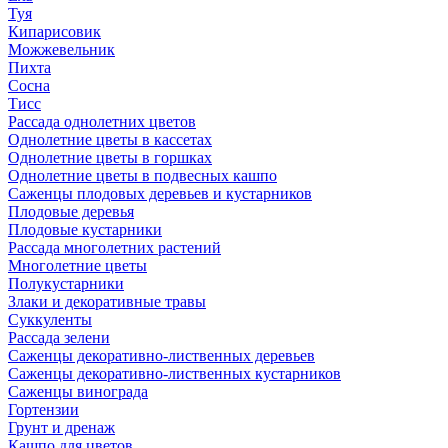
Туя
Кипарисовик
Можжевельник
Пихта
Сосна
Тисc
Рассада однолетних цветов
Однолетние цветы в кассетах
Однолетние цветы в горшках
Однолетние цветы в подвесных кашпо
Саженцы плодовых деревьев и кустарников
Плодовые деревья
Плодовые кустарники
Рассада многолетних растений
Многолетние цветы
Полукустарники
Злаки и декоративные травы
Суккуленты
Рассада зелени
Саженцы декоративно-лиственных деревьев
Саженцы декоративно-лиственных кустарников
Саженцы винограда
Гортензии
Грунт и дренаж
Кашпо для цветов