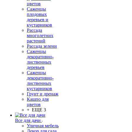
цветов
Саженцы
плодовых
деревьев и
кустарников
Рассада
многолетних
растений
Рассада зелени
Саженцы
декоративно-
лиственных
деревьев
Саженцы
декоративно-
лиственных
кустарников
Грунт и дренаж
Кашпо для
цветов
+ ЕЩЕ 3
Все для дачи
Уличная мебель
Декор для сада