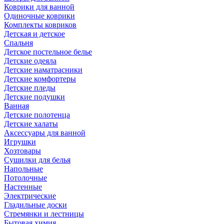
Коврики для ванной
Одиночные коврики
Комплекты ковриков
Детская и детское
Спальня
Детское постельное белье
Детские одеяла
Детские наматрасники
Детские комфортеры
Детские пледы
Детские подушки
Ванная
Детские полотенца
Детские халаты
Аксессуары для ванной
Игрушки
Хозтовары
Сушилки для белья
Напольные
Потолочные
Настенные
Электрические
Гладильные доски
Стремянки и лестницы
Бытовая химия