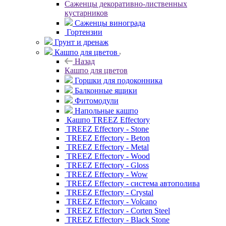
Саженцы декоративно-лиственных
кустарников
Саженцы винограда
Гортензии
Грунт и дренаж
Кашпо для цветов
Назад
Кашпо для цветов
Горшки для подоконника
Балконные ящики
Фитомодули
Напольные кашпо
Кашпо TREEZ Effectory
TREEZ Effectory - Stone
TREEZ Effectory - Beton
TREEZ Effectory - Metal
TREEZ Effectory - Wood
TREEZ Effectory - Gloss
TREEZ Effectory - Wow
TREEZ Effectory - система автополива
TREEZ Effectory - Crystal
TREEZ Effectory - Volcano
TREEZ Effectory - Corten Steel
TREEZ Effectory - Black Stone