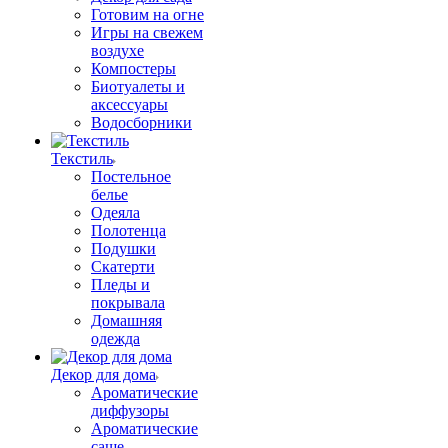
Готовим на огне
Игры на свежем
воздухе
Компостеры
Биотуалеты и
аксессуары
Водосборники
Текстиль
Постельное
белье
Одеяла
Полотенца
Подушки
Скатерти
Пледы и
покрывала
Домашняя
одежда
Декор для дома
Ароматические
диффузоры
Ароматические
саше