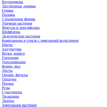
Крупномеры
Лиственные деревья
Оливы
Пальмы
Стриженные формы
Уличные растения
Фикусы и лонгифолии
Шеффлеры
Экзотические растения
Композиции в стекле с имитацией воды/земли
Цветы
Антуриумы
Ветки, коряги
Гортензия
Дополняющие
Корни, мох
Листы
Овощи, фрукты
Орхидеи
Пионы
Розы
Суккуленты
Тюльпаны
Экзоты
Ампельные растения