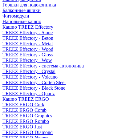
Горшки для подоконника
Балконные ящики
Фитомодули
Напольные кашпо
Кашпо TREEZ Effectory
TREEZ Effectory - Stone
TREEZ Effectory - Beton
TREEZ Effectory - Metal
TREEZ Effectory - Wood
TREEZ Effectory - Gloss
TREEZ Effectory - Wow
TREEZ Effectory - система автополива
TREEZ Effectory - Crystal
TREEZ Effectory - Volcano
TREEZ Effectory - Corten Steel
TREEZ Effectory - Black Stone
TREEZ Effectory - Quartz
Кашпо TREEZ ERGO
TREEZ ERGO Cork
TREEZ ERGO Comb
TREEZ ERGO Graphics
TREEZ ERGO Rombo
TREEZ ERGO Just
TREEZ ERGO Diamond
TREEZ ERGO Nature