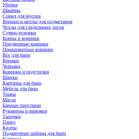
Уборка
Швабры
Совки для мусора
Веники и метлы для подметания
Чехлы для гладильных досок
Сумки-тележки
Ковры и коврики
Придверные коврики
Прикроватные коврики
Все для бани
Веники
Черпаки
Коврики и подстилки
Шапки
Картины для бани
Мебель для бани
Травы
Масла
Банные простыни
Рукавицы и варежки
Тапочки
Парео
Килты
Подарочные наборы для бани
Кэмпинг