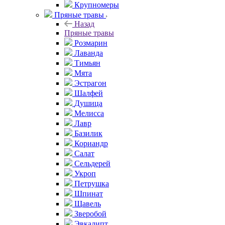
Крупномеры
Пряные травы
Назад
Пряные травы
Розмарин
Лаванда
Тимьян
Мята
Эстрагон
Шалфей
Душица
Мелисса
Лавр
Базилик
Кориандр
Салат
Сельдерей
Укроп
Петрушка
Шпинат
Щавель
Зверобой
Эвкалипт