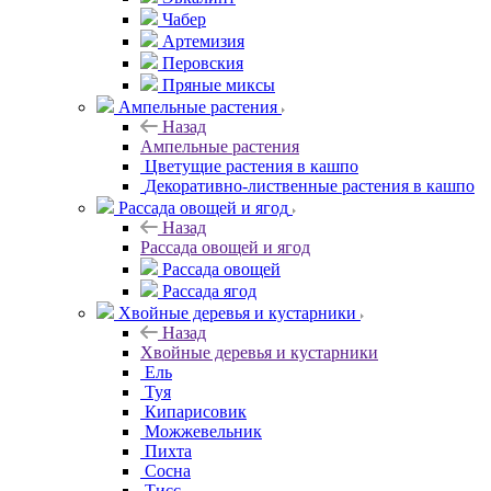
Чабер
Артемизия
Перовския
Пряные миксы
Ампельные растения
Назад
Ампельные растения
Цветущие растения в кашпо
Декоративно-лиственные растения в кашпо
Рассада овощей и ягод
Назад
Рассада овощей и ягод
Рассада овощей
Рассада ягод
Хвойные деревья и кустарники
Назад
Хвойные деревья и кустарники
Ель
Туя
Кипарисовик
Можжевельник
Пихта
Сосна
Тисc