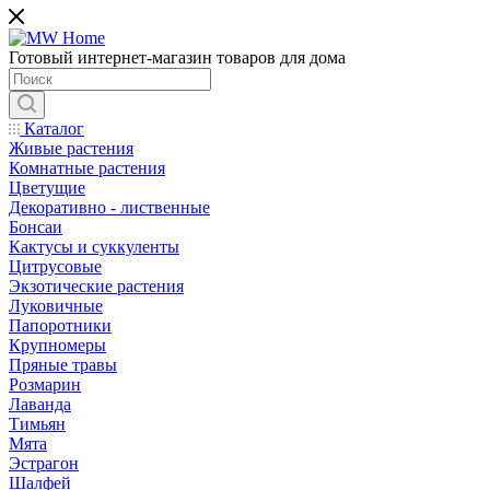
Готовый интернет-магазин товаров для дома
Каталог
Живые растения
Комнатные растения
Цветущие
Декоративно - лиственные
Бонсаи
Кактусы и суккуленты
Цитрусовые
Экзотические растения
Луковичные
Папоротники
Крупномеры
Пряные травы
Розмарин
Лаванда
Тимьян
Мята
Эстрагон
Шалфей