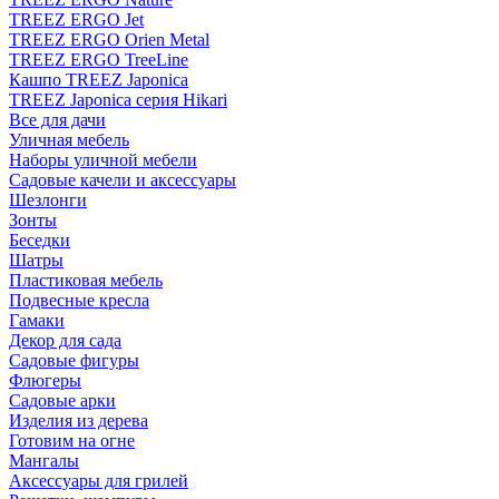
TREEZ ERGO Jet
TREEZ ERGO Orien Metal
TREEZ ERGO TreeLine
Кашпо TREEZ Japonica
TREEZ Japonica серия Hikari
Все для дачи
Уличная мебель
Наборы уличной мебели
Садовые качели и аксессуары
Шезлонги
Зонты
Беседки
Шатры
Пластиковая мебель
Подвесные кресла
Гамаки
Декор для сада
Садовые фигуры
Флюгеры
Садовые арки
Изделия из дерева
Готовим на огне
Мангалы
Аксессуары для грилей