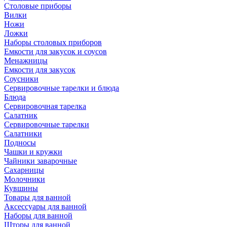
Столовые приборы
Вилки
Ножи
Ложки
Наборы столовых приборов
Емкости для закусок и соусов
Менажницы
Емкости для закусок
Соусники
Сервировочные тарелки и блюда
Блюда
Сервировочная тарелка
Салатник
Сервировочные тарелки
Салатники
Подносы
Чашки и кружки
Чайники заварочные
Сахарницы
Молочники
Кувшины
Товары для ванной
Аксессуары для ванной
Наборы для ванной
Шторы для ванной