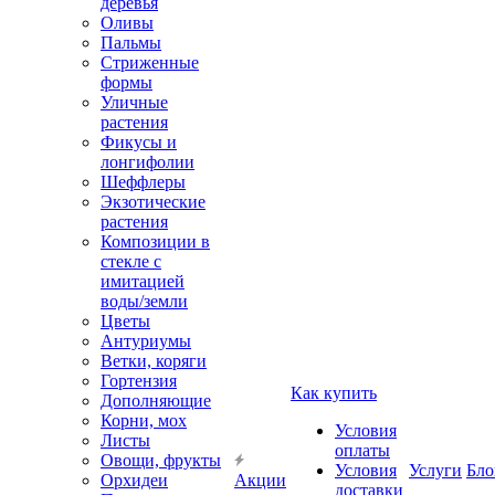
деревья
Оливы
Пальмы
Стриженные
формы
Уличные
растения
Фикусы и
лонгифолии
Шеффлеры
Экзотические
растения
Композиции в
стекле с
имитацией
воды/земли
Цветы
Антуриумы
Ветки, коряги
Гортензия
Как купить
Дополняющие
Корни, мох
Условия
Листы
оплаты
Овощи, фрукты
Условия
Услуги
Бло
Орхидеи
Акции
доставки