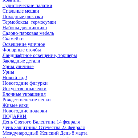
Туристические палатки
Спальные мешки
Походные рюкзаки
Термобоксы, термосумки
Наборы для пикника
Садово-парковая мебель
Скамейки
Освещение уличное
Фонарные столбы
Ландшафтное освещение, торшеры
Закладные детали
Урны уличные
Урны
Новый год!
Новогодние фигурки
Искусственные елки
Елочные украшения
Рождественские венки
Живые елки
Новогодние подарки
ПОДАРКИ
День Святого Валентина 14 февраля
День Защитника Отечества 23 февраля
Международный Женский День 8 марта