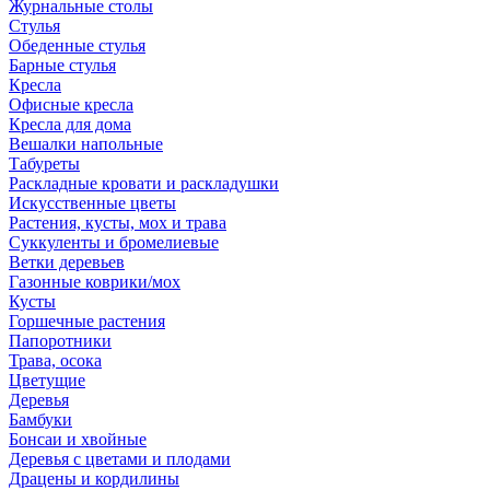
Журнальные столы
Стулья
Обеденные стулья
Барные стулья
Кресла
Офисные кресла
Кресла для дома
Вешалки напольные
Табуреты
Раскладные кровати и раскладушки
Искусственные цветы
Растения, кусты, мох и трава
Суккуленты и бромелиевые
Ветки деревьев
Газонные коврики/мох
Кусты
Горшечные растения
Папоротники
Трава, осока
Цветущие
Деревья
Бамбуки
Бонсаи и хвойные
Деревья с цветами и плодами
Драцены и кордилины