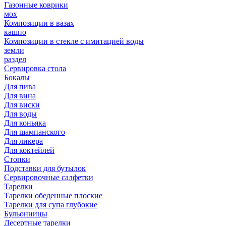
Газонные коврики
мох
Композиции в вазах
кашпо
Композиции в стекле с имитацией воды
земли
раздел
Сервировка стола
Бокалы
Для пива
Для вина
Для виски
Для воды
Для коньяка
Для шампанского
Для ликера
Для коктейлей
Стопки
Подставки для бутылок
Сервировочные салфетки
Тарелки
Тарелки обеденные плоские
Тарелки для супа глубокие
Бульонницы
Десертные тарелки