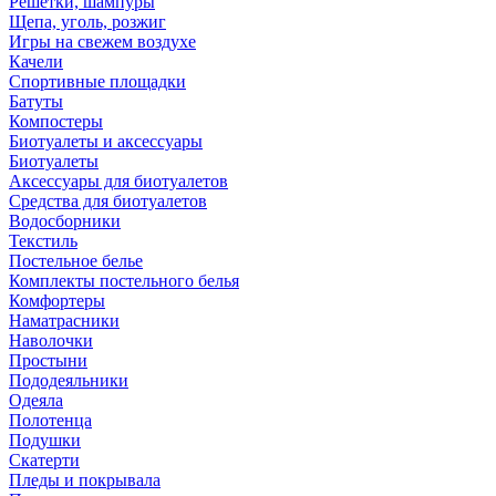
Решетки, шампуры
Щепа, уголь, розжиг
Игры на свежем воздухе
Качели
Спортивные площадки
Батуты
Компостеры
Биотуалеты и аксессуары
Биотуалеты
Аксессуары для биотуалетов
Средства для биотуалетов
Водосборники
Текстиль
Постельное белье
Комплекты постельного белья
Комфортеры
Наматрасники
Наволочки
Простыни
Пододеяльники
Одеяла
Полотенца
Подушки
Скатерти
Пледы и покрывала