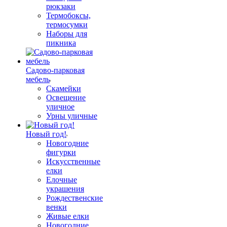
рюкзаки
Термобоксы,
термосумки
Наборы для
пикника
Садово-парковая
мебель
Скамейки
Освещение
уличное
Урны уличные
Новый год!
Новогодние
фигурки
Искусственные
елки
Елочные
украшения
Рождественские
венки
Живые елки
Новогодние