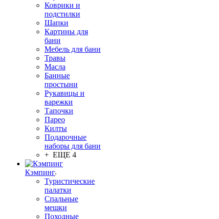
Коврики и
подстилки
Шапки
Картины для
бани
Мебель для бани
Травы
Масла
Банные
простыни
Рукавицы и
варежки
Тапочки
Парео
Килты
Подарочные
наборы для бани
+ ЕЩЕ 4
Кэмпинг
Туристические
палатки
Спальные
мешки
Походные