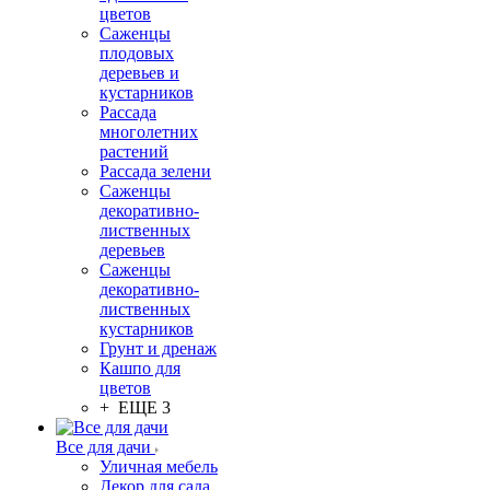
цветов
Саженцы
плодовых
деревьев и
кустарников
Рассада
многолетних
растений
Рассада зелени
Саженцы
декоративно-
лиственных
деревьев
Саженцы
декоративно-
лиственных
кустарников
Грунт и дренаж
Кашпо для
цветов
+ ЕЩЕ 3
Все для дачи
Уличная мебель
Декор для сада