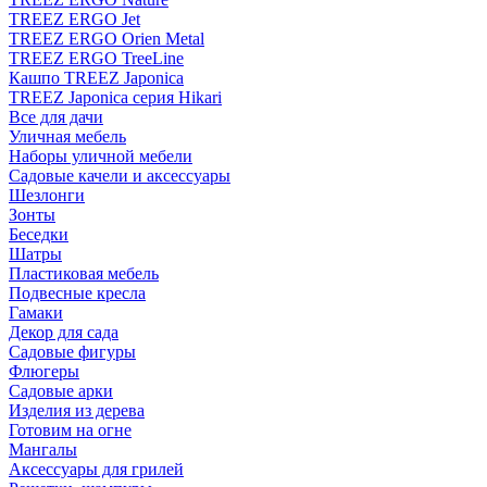
TREEZ ERGO Jet
TREEZ ERGO Orien Metal
TREEZ ERGO TreeLine
Кашпо TREEZ Japonica
TREEZ Japonica серия Hikari
Все для дачи
Уличная мебель
Наборы уличной мебели
Садовые качели и аксессуары
Шезлонги
Зонты
Беседки
Шатры
Пластиковая мебель
Подвесные кресла
Гамаки
Декор для сада
Садовые фигуры
Флюгеры
Садовые арки
Изделия из дерева
Готовим на огне
Мангалы
Аксессуары для грилей