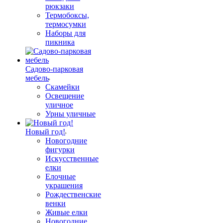
рюкзаки
Термобоксы,
термосумки
Наборы для
пикника
Садово-парковая
мебель
Скамейки
Освещение
уличное
Урны уличные
Новый год!
Новогодние
фигурки
Искусственные
елки
Елочные
украшения
Рождественские
венки
Живые елки
Новогодние