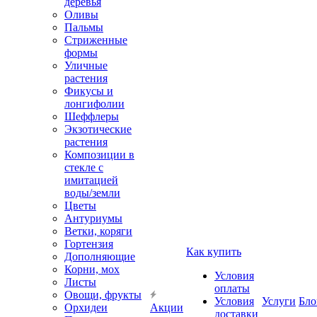
деревья
Оливы
Пальмы
Стриженные
формы
Уличные
растения
Фикусы и
лонгифолии
Шеффлеры
Экзотические
растения
Композиции в
стекле с
имитацией
воды/земли
Цветы
Антуриумы
Ветки, коряги
Гортензия
Как купить
Дополняющие
Корни, мох
Условия
Листы
оплаты
Овощи, фрукты
Условия
Услуги
Бло
Орхидеи
Акции
доставки