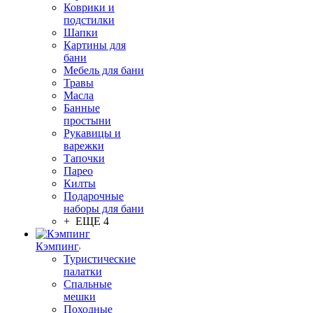
Коврики и
подстилки
Шапки
Картины для
бани
Мебель для бани
Травы
Масла
Банные
простыни
Рукавицы и
варежки
Тапочки
Парео
Килты
Подарочные
наборы для бани
+ ЕЩЕ 4
Кэмпинг
Туристические
палатки
Спальные
мешки
Походные