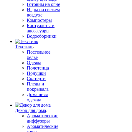
Готовим на огне
Игры на свежем
воздухе
Компостеры
Биотуалеты и
аксессуары
Водосборники
Текстиль
Постельное
белье
Одеяла
Полотенца
Подушки
Скатерти
Пледы и
покрывала
Домашняя
одежда
Декор для дома
Ароматические
диффузоры
Ароматические
саше