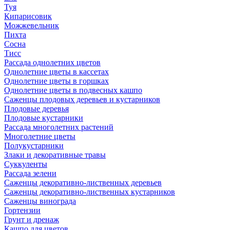
Туя
Кипарисовик
Можжевельник
Пихта
Сосна
Тисc
Рассада однолетних цветов
Однолетние цветы в кассетах
Однолетние цветы в горшках
Однолетние цветы в подвесных кашпо
Саженцы плодовых деревьев и кустарников
Плодовые деревья
Плодовые кустарники
Рассада многолетних растений
Многолетние цветы
Полукустарники
Злаки и декоративные травы
Суккуленты
Рассада зелени
Саженцы декоративно-лиственных деревьев
Саженцы декоративно-лиственных кустарников
Саженцы винограда
Гортензии
Грунт и дренаж
Кашпо для цветов