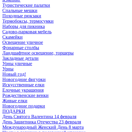
Туристические палатки
Спальные мешки
Походные рюкзаки
Термобоксы, термосумки
Наборы для пикника
Садово-парковая мебель
Скамейки
Освещение уличное
Фонарные столбы
Ландшафтное освещение, торшеры
Закладные детали
Урны уличные
Урны
Новый год!
Новогодние фигурки
Искусственные елки
Елочные украшения
Рождественские венки
Живые елки
Новогодние подарки
ПОДАРКИ
День Святого Валентина 14 февраля
День Защитника Отечества 23 февраля
Международный Женский День 8 марта