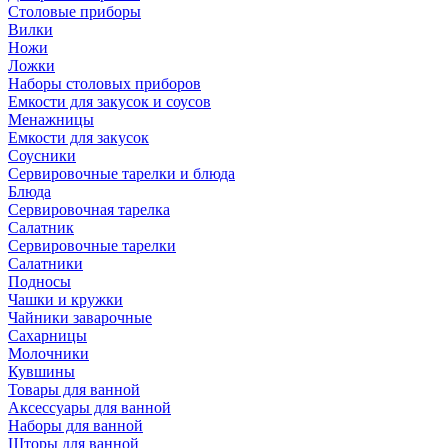
Столовые приборы
Вилки
Ножи
Ложки
Наборы столовых приборов
Емкости для закусок и соусов
Менажницы
Емкости для закусок
Соусники
Сервировочные тарелки и блюда
Блюда
Сервировочная тарелка
Салатник
Сервировочные тарелки
Салатники
Подносы
Чашки и кружки
Чайники заварочные
Сахарницы
Молочники
Кувшины
Товары для ванной
Аксессуары для ванной
Наборы для ванной
Шторы для ванной