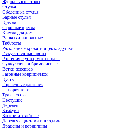
Журнальные столы
Стулья
Обеденные стулья
Барные стулья
Кресла
Офисные кресла
Кресла для дома
Вешалки напольные
Табуреты
Раскладные кровати и раскладушки
Искусственные цветы
Растения, кусты, мох и трава
Суккуленты и бромелиевые
Ветки деревьев
Газонные коврики/мох
Кусты
Горшечные растения
Папоротники
Трава, осока
Цветущие
Деревья
Бамбуки
Бонсаи и хвойные
Деревья с цветами и плодами
Драцены и кордилины