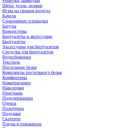
Решетки, шампуры
Щепа, уголь, розжиг
Игры на свежем воздухе
Качели
Спортивные площадки
Батуты
Компостеры
Биотуалеты и аксессуары
Биотуалеты
Аксессуары для биотуалетов
Средства для биотуалетов
Водосборники
Текстиль
Постельное белье
Комплекты постельного белья
Комфортеры
Наматрасники
Наволочки
Простыни
Пододеяльники
Одеяла
Полотенца
Подушки
Скатерти
Пледы и покрывала