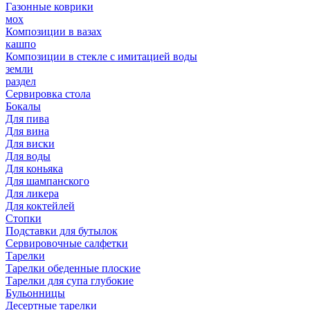
Газонные коврики
мох
Композиции в вазах
кашпо
Композиции в стекле с имитацией воды
земли
раздел
Сервировка стола
Бокалы
Для пива
Для вина
Для виски
Для воды
Для коньяка
Для шампанского
Для ликера
Для коктейлей
Стопки
Подставки для бутылок
Сервировочные салфетки
Тарелки
Тарелки обеденные плоские
Тарелки для супа глубокие
Бульонницы
Десертные тарелки