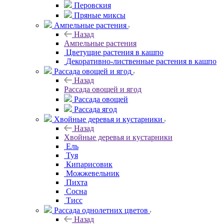
Перовския
Пряные миксы
Ампельные растения
Назад
Ампельные растения
Цветущие растения в кашпо
Декоративно-лиственные растения в кашпо
Рассада овощей и ягод
Назад
Рассада овощей и ягод
Рассада овощей
Рассада ягод
Хвойные деревья и кустарники
Назад
Хвойные деревья и кустарники
Ель
Туя
Кипарисовик
Можжевельник
Пихта
Сосна
Тисc
Рассада однолетних цветов
Назад