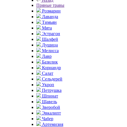
Назад
Пряные травы
Розмарин
Лаванда
Тимьян
Мята
Эстрагон
Шалфей
Душица
Мелисса
Лавр
Базилик
Кориандр
Салат
Сельдерей
Укроп
Петрушка
Шпинат
Щавель
Зверобой
Эвкалипт
Чабер
Артемизия