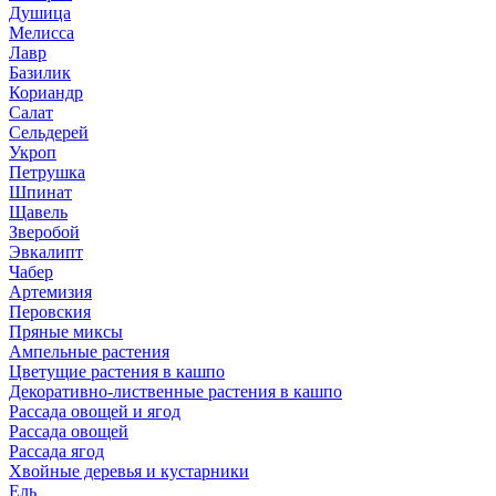
Душица
Мелисса
Лавр
Базилик
Кориандр
Салат
Сельдерей
Укроп
Петрушка
Шпинат
Щавель
Зверобой
Эвкалипт
Чабер
Артемизия
Перовския
Пряные миксы
Ампельные растения
Цветущие растения в кашпо
Декоративно-лиственные растения в кашпо
Рассада овощей и ягод
Рассада овощей
Рассада ягод
Хвойные деревья и кустарники
Ель