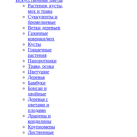
Искусственные цветы
Растения, кусты,
мох и трава
Суккуленты и
бромелиевые
Ветки деревьев
Газонные
коврики/мох
Кусты
Горшечные
растения
Папоротники
Трава, осока
Цветущие
Деревья
Бамбуки
Бонсаи и
хвойные
Деревья с
цветами и
плодами
Драцены и
кордилины
Крупномеры
Лиственные