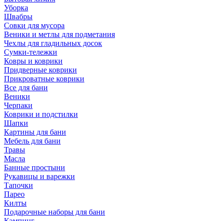
Уборка
Швабры
Совки для мусора
Веники и метлы для подметания
Чехлы для гладильных досок
Сумки-тележки
Ковры и коврики
Придверные коврики
Прикроватные коврики
Все для бани
Веники
Черпаки
Коврики и подстилки
Шапки
Картины для бани
Мебель для бани
Травы
Масла
Банные простыни
Рукавицы и варежки
Тапочки
Парео
Килты
Подарочные наборы для бани
Кэмпинг