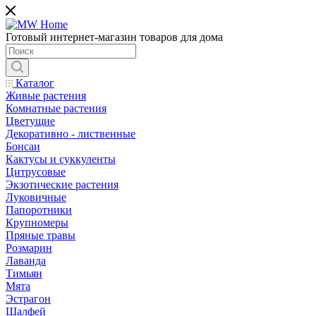
Готовый интернет-магазин товаров для дома
Каталог
Живые растения
Комнатные растения
Цветущие
Декоративно - лиственные
Бонсаи
Кактусы и суккуленты
Цитрусовые
Экзотические растения
Луковичные
Папоротники
Крупномеры
Пряные травы
Розмарин
Лаванда
Тимьян
Мята
Эстрагон
Шалфей