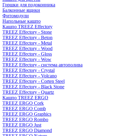
Горшки для подоконника
Балконные ящики
Фитомодули
Напольные кашпо
Кашпо TREEZ Effectory
TREEZ Effectory - Stone
TREEZ Effectory - Beton
TREEZ Effectory - Metal
TREEZ Effectory - Wood
TREEZ Effectory - Gloss
TREEZ Effectory - Wow
TREEZ Effectory - система автополива
TREEZ Effectory - Crystal
TREEZ Effectory - Volcano
TREEZ Effectory - Corten Steel
TREEZ Effectory - Black Stone
TREEZ Effectory - Quartz
Кашпо TREEZ ERGO
TREEZ ERGO Cork
TREEZ ERGO Comb
TREEZ ERGO Graphics
TREEZ ERGO Rombo
TREEZ ERGO Just
TREEZ ERGO Diamond
TREEZ ERGO Nature