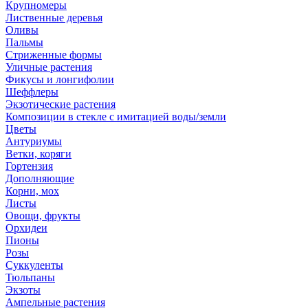
Крупномеры
Лиственные деревья
Оливы
Пальмы
Стриженные формы
Уличные растения
Фикусы и лонгифолии
Шеффлеры
Экзотические растения
Композиции в стекле с имитацией воды/земли
Цветы
Антуриумы
Ветки, коряги
Гортензия
Дополняющие
Корни, мох
Листы
Овощи, фрукты
Орхидеи
Пионы
Розы
Суккуленты
Тюльпаны
Экзоты
Ампельные растения