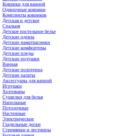
Коврики для ванной
Одиночные коврики
Комплекты ковриков
Детская и детское
Спальня
Детское постельное белье
Детские одеяла
Детские наматрасники
Детские комфортеры
Детские пледы
Детские подушки
Ванная
Детские полотенца
Детские халаты
Аксессуары для ванной
Игрушки
Хозтовары
Сушилки для белья
Напольные
Потолочные
Настенные
Электрические
Гладильные доски
Стремянки и лестницы
Бытовая химия