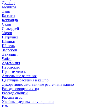
Душица
Мелисса
Лавр
Базилик
Кориандр
Салат
Сельдерей
Укроп
Петрушка
Шпинат
Щавель
Зверобой
Эвкалипт
Чабер
Артемизия
Перовския
Пряные миксы
Ампельные растения
Цветущие растения в кашпо
Декоративно-лиственные растения в кашпо
Рассада овощей и ягод
Рассада овощей
Рассада ягод
Хвойные деревья и кустарники
Ель