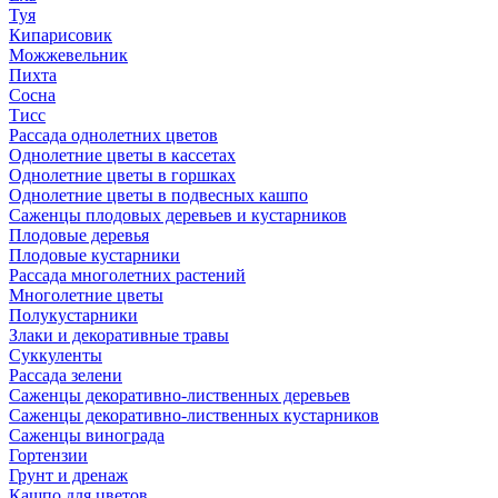
Туя
Кипарисовик
Можжевельник
Пихта
Сосна
Тисc
Рассада однолетних цветов
Однолетние цветы в кассетах
Однолетние цветы в горшках
Однолетние цветы в подвесных кашпо
Саженцы плодовых деревьев и кустарников
Плодовые деревья
Плодовые кустарники
Рассада многолетних растений
Многолетние цветы
Полукустарники
Злаки и декоративные травы
Суккуленты
Рассада зелени
Саженцы декоративно-лиственных деревьев
Саженцы декоративно-лиственных кустарников
Саженцы винограда
Гортензии
Грунт и дренаж
Кашпо для цветов