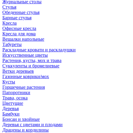
Журнальные столы
Стулья
Обеденные стулья
Барные стулья
Кресла
Офисные кресла
Кресла для дома
Вешалки напольные
Табуреты
Раскладные кровати и раскладушки
Искусственные цветы
Растения, кусты, мох и трава
Суккуленты и бромелиевые
Ветки деревьев
Газонные коврики/мох
Кусты
Горшечные растения
Папоротники
Трава, осока
Цветущие
Деревья
Бамбуки
Бонсаи и хвойные
Деревья с цветами и плодами
Драцены и кордилины