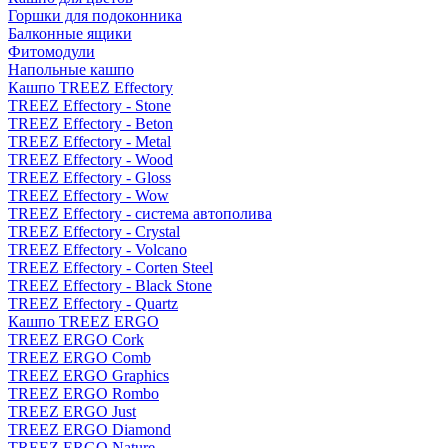
Горшки для подоконника
Балконные ящики
Фитомодули
Напольные кашпо
Кашпо TREEZ Effectory
TREEZ Effectory - Stone
TREEZ Effectory - Beton
TREEZ Effectory - Metal
TREEZ Effectory - Wood
TREEZ Effectory - Gloss
TREEZ Effectory - Wow
TREEZ Effectory - система автополива
TREEZ Effectory - Crystal
TREEZ Effectory - Volcano
TREEZ Effectory - Corten Steel
TREEZ Effectory - Black Stone
TREEZ Effectory - Quartz
Кашпо TREEZ ERGO
TREEZ ERGO Cork
TREEZ ERGO Comb
TREEZ ERGO Graphics
TREEZ ERGO Rombo
TREEZ ERGO Just
TREEZ ERGO Diamond
TREEZ ERGO Nature