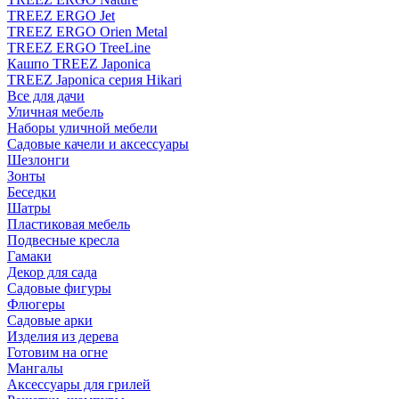
TREEZ ERGO Jet
TREEZ ERGO Orien Metal
TREEZ ERGO TreeLine
Кашпо TREEZ Japonica
TREEZ Japonica серия Hikari
Все для дачи
Уличная мебель
Наборы уличной мебели
Садовые качели и аксессуары
Шезлонги
Зонты
Беседки
Шатры
Пластиковая мебель
Подвесные кресла
Гамаки
Декор для сада
Садовые фигуры
Флюгеры
Садовые арки
Изделия из дерева
Готовим на огне
Мангалы
Аксессуары для грилей