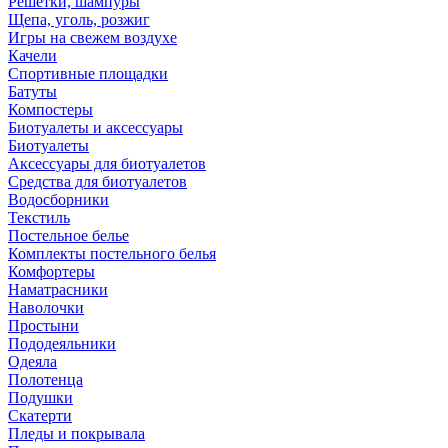
Решетки, шампуры
Щепа, уголь, розжиг
Игры на свежем воздухе
Качели
Спортивные площадки
Батуты
Компостеры
Биотуалеты и аксессуары
Биотуалеты
Аксессуары для биотуалетов
Средства для биотуалетов
Водосборники
Текстиль
Постельное белье
Комплекты постельного белья
Комфортеры
Наматрасники
Наволочки
Простыни
Пододеяльники
Одеяла
Полотенца
Подушки
Скатерти
Пледы и покрывала