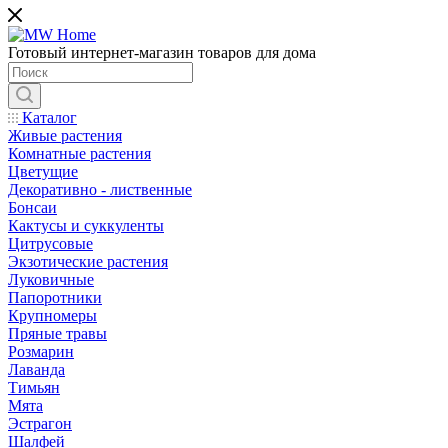
Готовый интернет-магазин товаров для дома
Каталог
Живые растения
Комнатные растения
Цветущие
Декоративно - лиственные
Бонсаи
Кактусы и суккуленты
Цитрусовые
Экзотические растения
Луковичные
Папоротники
Крупномеры
Пряные травы
Розмарин
Лаванда
Тимьян
Мята
Эстрагон
Шалфей