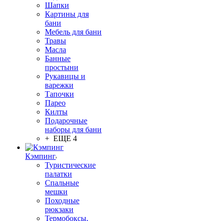
Шапки
Картины для
бани
Мебель для бани
Травы
Масла
Банные
простыни
Рукавицы и
варежки
Тапочки
Парео
Килты
Подарочные
наборы для бани
+ ЕЩЕ 4
Кэмпинг
Туристические
палатки
Спальные
мешки
Походные
рюкзаки
Термобоксы,