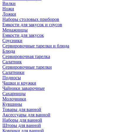
Вилки
Ножи
Ложки
Наборы столовых приборов
Емкости для закусок и соусов
Менажницы
Емкости для закусок
Соусники
Сервировочные тарелки и блюда
Блюда
Сервировочная тарелка
Салатник
Сервировочные тарелки
Салатники
Подносы
Чашки и кружки
Чайники заварочные
Сахарницы
Молочники
Кувшины
Товары для ванной
Аксессуары для ванной
Наборы для ванной
Шторы для ванной
Коврики для ванной