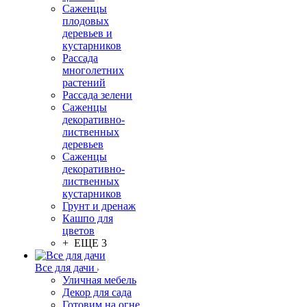
Саженцы
плодовых
деревьев и
кустарников
Рассада
многолетних
растений
Рассада зелени
Саженцы
декоративно-
лиственных
деревьев
Саженцы
декоративно-
лиственных
кустарников
Грунт и дренаж
Кашпо для
цветов
+ ЕЩЕ 3
Все для дачи
Уличная мебель
Декор для сада
Готовим на огне