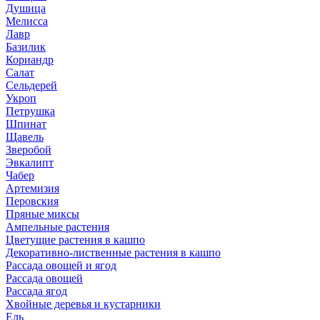
Душица
Мелисса
Лавр
Базилик
Кориандр
Салат
Сельдерей
Укроп
Петрушка
Шпинат
Щавель
Зверобой
Эвкалипт
Чабер
Артемизия
Перовския
Пряные миксы
Ампельные растения
Цветущие растения в кашпо
Декоративно-лиственные растения в кашпо
Рассада овощей и ягод
Рассада овощей
Рассада ягод
Хвойные деревья и кустарники
Ель