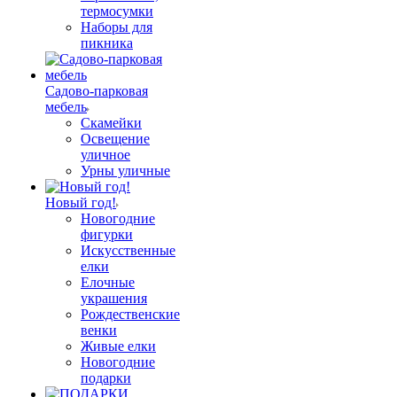
термосумки
Наборы для
пикника
Садово-парковая
мебель
Скамейки
Освещение
уличное
Урны уличные
Новый год!
Новогодние
фигурки
Искусственные
елки
Елочные
украшения
Рождественские
венки
Живые елки
Новогодние
подарки