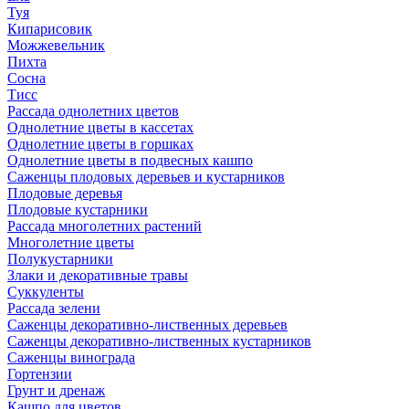
Туя
Кипарисовик
Можжевельник
Пихта
Сосна
Тисc
Рассада однолетних цветов
Однолетние цветы в кассетах
Однолетние цветы в горшках
Однолетние цветы в подвесных кашпо
Саженцы плодовых деревьев и кустарников
Плодовые деревья
Плодовые кустарники
Рассада многолетних растений
Многолетние цветы
Полукустарники
Злаки и декоративные травы
Суккуленты
Рассада зелени
Саженцы декоративно-лиственных деревьев
Саженцы декоративно-лиственных кустарников
Саженцы винограда
Гортензии
Грунт и дренаж
Кашпо для цветов