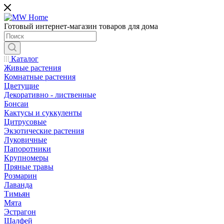
Готовый интернет-магазин товаров для дома
Каталог
Живые растения
Комнатные растения
Цветущие
Декоративно - лиственные
Бонсаи
Кактусы и суккуленты
Цитрусовые
Экзотические растения
Луковичные
Папоротники
Крупномеры
Пряные травы
Розмарин
Лаванда
Тимьян
Мята
Эстрагон
Шалфей