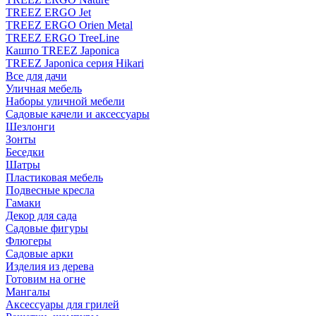
TREEZ ERGO Jet
TREEZ ERGO Orien Metal
TREEZ ERGO TreeLine
Кашпо TREEZ Japonica
TREEZ Japonica серия Hikari
Все для дачи
Уличная мебель
Наборы уличной мебели
Садовые качели и аксессуары
Шезлонги
Зонты
Беседки
Шатры
Пластиковая мебель
Подвесные кресла
Гамаки
Декор для сада
Садовые фигуры
Флюгеры
Садовые арки
Изделия из дерева
Готовим на огне
Мангалы
Аксессуары для грилей