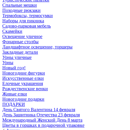
Спальные мешки
Походные рюкзаки
Термобоксы, термосумки
Наборы для пикника
Садово-парковая мебель
Скамейки
Освещение уличное
Фонарные столбы
Ландшафтное освещение, торшеры
Закладные детали
Урны уличные
Урны
Новый год!
Новогодние фигурки
Искусственные елки
Елочные украшения
Рождественские венки
Живые елки
Новогодние подарки
ПОДАРКИ
День Святого Валентина 14 февраля
День Защитника Отечества 23 февраля
Международный Женский День 8 марта
Цветы в горшках в подарочной упаковке