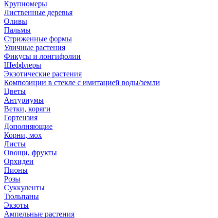
Крупномеры
Лиственные деревья
Оливы
Пальмы
Стриженные формы
Уличные растения
Фикусы и лонгифолии
Шеффлеры
Экзотические растения
Композиции в стекле с имитацией воды/земли
Цветы
Антуриумы
Ветки, коряги
Гортензия
Дополняющие
Корни, мох
Листы
Овощи, фрукты
Орхидеи
Пионы
Розы
Суккуленты
Тюльпаны
Экзоты
Ампельные растения