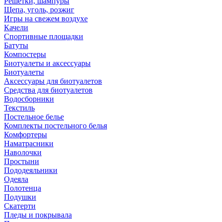
Решетки, шампуры
Щепа, уголь, розжиг
Игры на свежем воздухе
Качели
Спортивные площадки
Батуты
Компостеры
Биотуалеты и аксессуары
Биотуалеты
Аксессуары для биотуалетов
Средства для биотуалетов
Водосборники
Текстиль
Постельное белье
Комплекты постельного белья
Комфортеры
Наматрасники
Наволочки
Простыни
Пододеяльники
Одеяла
Полотенца
Подушки
Скатерти
Пледы и покрывала