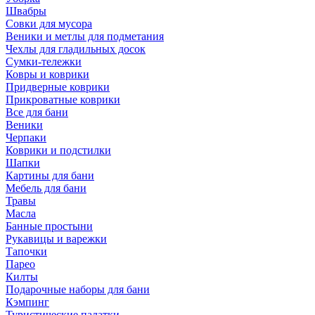
Швабры
Совки для мусора
Веники и метлы для подметания
Чехлы для гладильных досок
Сумки-тележки
Ковры и коврики
Придверные коврики
Прикроватные коврики
Все для бани
Веники
Черпаки
Коврики и подстилки
Шапки
Картины для бани
Мебель для бани
Травы
Масла
Банные простыни
Рукавицы и варежки
Тапочки
Парео
Килты
Подарочные наборы для бани
Кэмпинг
Туристические палатки