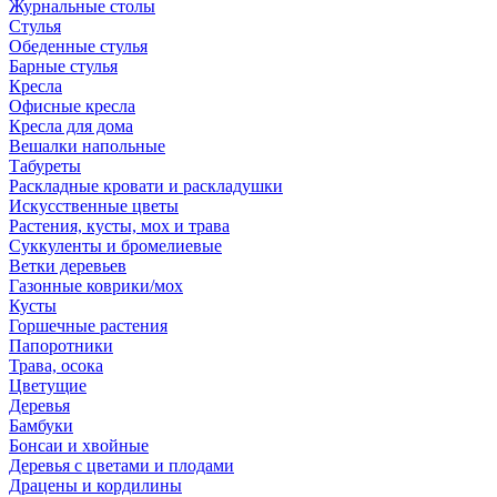
Журнальные столы
Стулья
Обеденные стулья
Барные стулья
Кресла
Офисные кресла
Кресла для дома
Вешалки напольные
Табуреты
Раскладные кровати и раскладушки
Искусственные цветы
Растения, кусты, мох и трава
Суккуленты и бромелиевые
Ветки деревьев
Газонные коврики/мох
Кусты
Горшечные растения
Папоротники
Трава, осока
Цветущие
Деревья
Бамбуки
Бонсаи и хвойные
Деревья с цветами и плодами
Драцены и кордилины