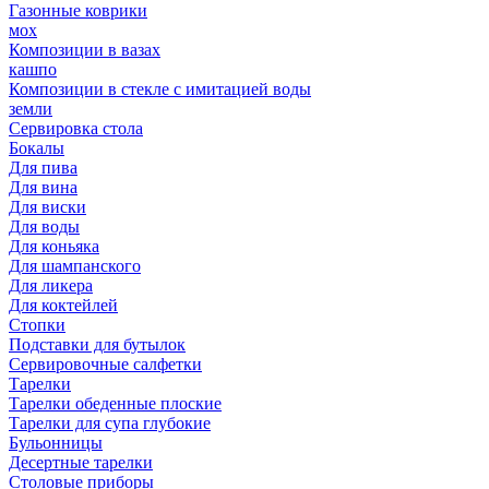
Газонные коврики
мох
Композиции в вазах
кашпо
Композиции в стекле с имитацией воды
земли
Сервировка стола
Бокалы
Для пива
Для вина
Для виски
Для воды
Для коньяка
Для шампанского
Для ликера
Для коктейлей
Стопки
Подставки для бутылок
Сервировочные салфетки
Тарелки
Тарелки обеденные плоские
Тарелки для супа глубокие
Бульонницы
Десертные тарелки
Столовые приборы