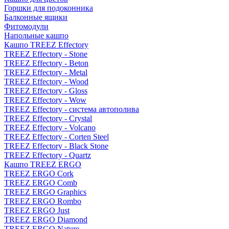
Горшки для подоконника
Балконные ящики
Фитомодули
Напольные кашпо
Кашпо TREEZ Effectory
TREEZ Effectory - Stone
TREEZ Effectory - Beton
TREEZ Effectory - Metal
TREEZ Effectory - Wood
TREEZ Effectory - Gloss
TREEZ Effectory - Wow
TREEZ Effectory - система автополива
TREEZ Effectory - Crystal
TREEZ Effectory - Volcano
TREEZ Effectory - Corten Steel
TREEZ Effectory - Black Stone
TREEZ Effectory - Quartz
Кашпо TREEZ ERGO
TREEZ ERGO Cork
TREEZ ERGO Comb
TREEZ ERGO Graphics
TREEZ ERGO Rombo
TREEZ ERGO Just
TREEZ ERGO Diamond
TREEZ ERGO Nature