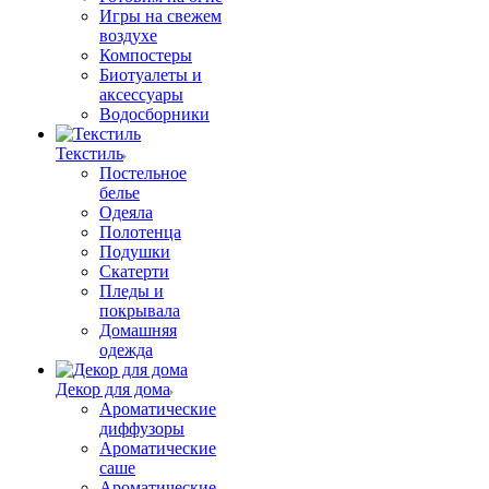
Игры на свежем
воздухе
Компостеры
Биотуалеты и
аксессуары
Водосборники
Текстиль
Постельное
белье
Одеяла
Полотенца
Подушки
Скатерти
Пледы и
покрывала
Домашняя
одежда
Декор для дома
Ароматические
диффузоры
Ароматические
саше
Ароматические