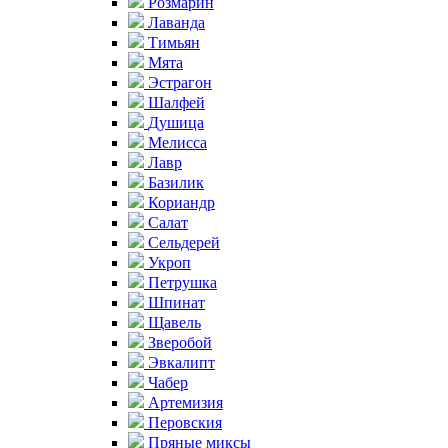
Розмарин
Лаванда
Тимьян
Мята
Эстрагон
Шалфей
Душица
Мелисса
Лавр
Базилик
Кориандр
Салат
Сельдерей
Укроп
Петрушка
Шпинат
Щавель
Зверобой
Эвкалипт
Чабер
Артемизия
Перовския
Пряные миксы