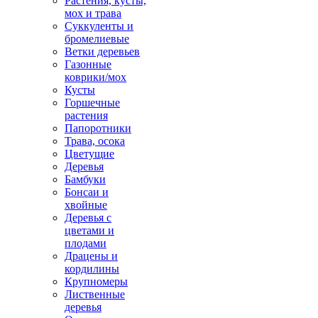
Растения, кусты,
мох и трава
Суккуленты и
бромелиевые
Ветки деревьев
Газонные
коврики/мох
Кусты
Горшечные
растения
Папоротники
Трава, осока
Цветущие
Деревья
Бамбуки
Бонсаи и
хвойные
Деревья с
цветами и
плодами
Драцены и
кордилины
Крупномеры
Лиственные
деревья