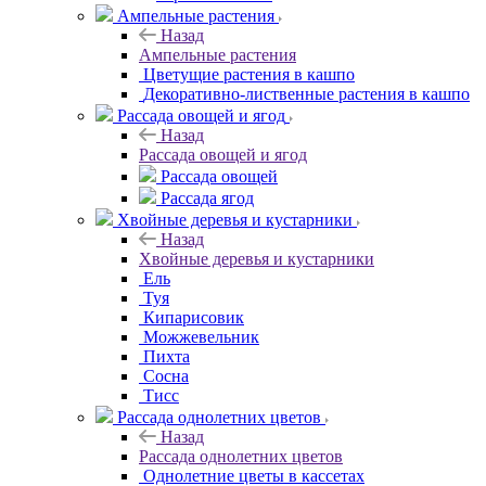
Ампельные растения
Назад
Ампельные растения
Цветущие растения в кашпо
Декоративно-лиственные растения в кашпо
Рассада овощей и ягод
Назад
Рассада овощей и ягод
Рассада овощей
Рассада ягод
Хвойные деревья и кустарники
Назад
Хвойные деревья и кустарники
Ель
Туя
Кипарисовик
Можжевельник
Пихта
Сосна
Тисc
Рассада однолетних цветов
Назад
Рассада однолетних цветов
Однолетние цветы в кассетах