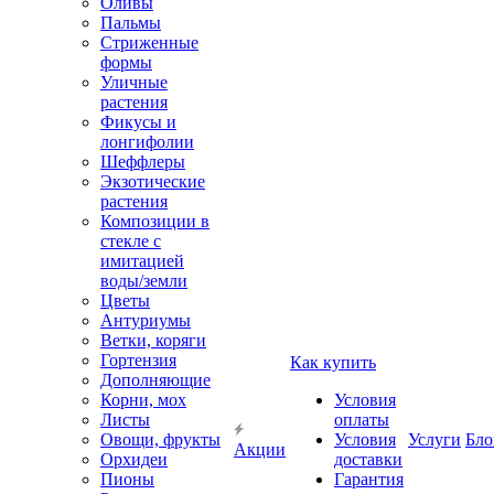
Оливы
Пальмы
Стриженные
формы
Уличные
растения
Фикусы и
лонгифолии
Шеффлеры
Экзотические
растения
Композиции в
стекле с
имитацией
воды/земли
Цветы
Антуриумы
Ветки, коряги
Гортензия
Как купить
Дополняющие
Корни, мох
Условия
Листы
оплаты
Овощи, фрукты
Условия
Услуги
Бло
Акции
Орхидеи
доставки
Пионы
Гарантия