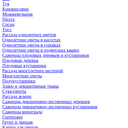
Туя
Кипарисовик
Можжевельник
Пихта
Сосна
Тисc
Рассада однолетних цветов
Однолетние цветы в кассетах
Однолетние цветы в горшках
Однолетние цветы в подвесных кашпо
Саженцы плодовых деревьев и кустарников
Плодовые деревья
Плодовые кустарники
Рассада многолетних растений
Многолетние цветы
Полукустарники
Злаки и декоративные травы
Суккуленты
Рассада зелени
Саженцы декоративно-лиственных деревьев
Саженцы декоративно-лиственных кустарников
Саженцы винограда
Гортензии
Грунт и дренаж
Кашпо для цветов