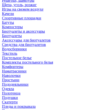
Решетки, шампуры
Щепа, уголь, розжиг
Игры на свежем воздухе
Качели
Спортивные площадки
Батуты
Компостеры
Биотуалеты и аксессуары
Биотуалеты
Аксессуары для биотуалетов
Средства для биотуалетов
Водосборники
Текстиль
Постельное белье
Комплекты постельного белья
Комфортеры
Наматрасники
Наволочки
Простыни
Пододеяльники
Одеяла
Полотенца
Подушки
Скатерти
Пледы и покрывала