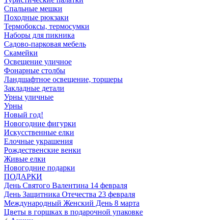
Спальные мешки
Походные рюкзаки
Термобоксы, термосумки
Наборы для пикника
Садово-парковая мебель
Скамейки
Освещение уличное
Фонарные столбы
Ландшафтное освещение, торшеры
Закладные детали
Урны уличные
Урны
Новый год!
Новогодние фигурки
Искусственные елки
Елочные украшения
Рождественские венки
Живые елки
Новогодние подарки
ПОДАРКИ
День Святого Валентина 14 февраля
День Защитника Отечества 23 февраля
Международный Женский День 8 марта
Цветы в горшках в подарочной упаковке