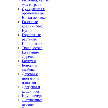
Растения, кусты,
мох и трава
Суккуленты и
бромелиевые
Ветки деревьев
Газонные
коврики/мох
Кусты
Горшечные
растения
Папоротники
Трава, осока
Цветущие
Деревья
Бамбуки
Бонсаи и
хвойные
Деревья с
цветами и
плодами
Драцены и
кордилины
Крупномеры
Лиственные
деревья