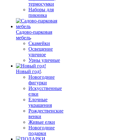
термосумки
Наборы для
пикника
Садово-парковая
мебель
Скамейки
Освещение
уличное
Урны уличные
Новый год!
Новогодние
фигурки
Искусственные
елки
Елочные
украшения
Рождественские
венки
Живые елки
Новогодние
подарки