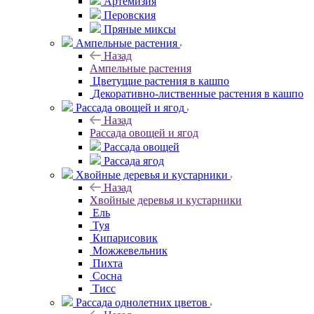
Артемизия
Перовския
Пряные миксы
Ампельные растения
Назад
Ампельные растения
Цветущие растения в кашпо
Декоративно-лиственные растения в кашпо
Рассада овощей и ягод
Назад
Рассада овощей и ягод
Рассада овощей
Рассада ягод
Хвойные деревья и кустарники
Назад
Хвойные деревья и кустарники
Ель
Туя
Кипарисовик
Можжевельник
Пихта
Сосна
Тисc
Рассада однолетних цветов