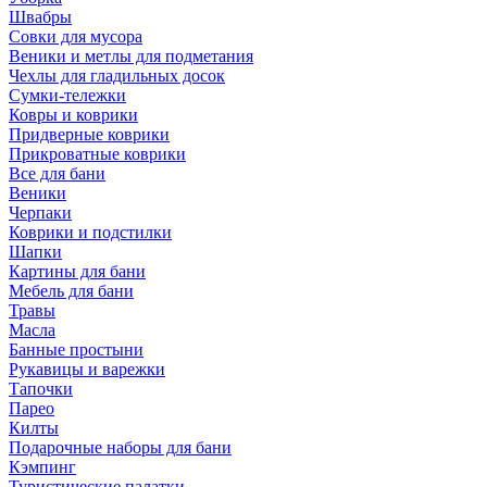
Швабры
Совки для мусора
Веники и метлы для подметания
Чехлы для гладильных досок
Сумки-тележки
Ковры и коврики
Придверные коврики
Прикроватные коврики
Все для бани
Веники
Черпаки
Коврики и подстилки
Шапки
Картины для бани
Мебель для бани
Травы
Масла
Банные простыни
Рукавицы и варежки
Тапочки
Парео
Килты
Подарочные наборы для бани
Кэмпинг
Туристические палатки