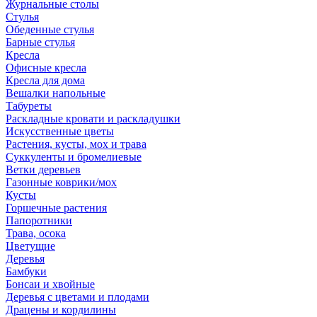
Журнальные столы
Стулья
Обеденные стулья
Барные стулья
Кресла
Офисные кресла
Кресла для дома
Вешалки напольные
Табуреты
Раскладные кровати и раскладушки
Искусственные цветы
Растения, кусты, мох и трава
Суккуленты и бромелиевые
Ветки деревьев
Газонные коврики/мох
Кусты
Горшечные растения
Папоротники
Трава, осока
Цветущие
Деревья
Бамбуки
Бонсаи и хвойные
Деревья с цветами и плодами
Драцены и кордилины