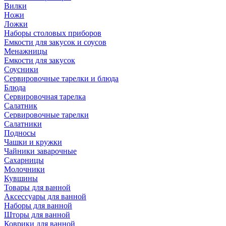
Вилки
Ножи
Ложки
Наборы столовых приборов
Емкости для закусок и соусов
Менажницы
Емкости для закусок
Соусники
Сервировочные тарелки и блюда
Блюда
Сервировочная тарелка
Салатник
Сервировочные тарелки
Салатники
Подносы
Чашки и кружки
Чайники заварочные
Сахарницы
Молочники
Кувшины
Товары для ванной
Аксессуары для ванной
Наборы для ванной
Шторы для ванной
Коврики для ванной