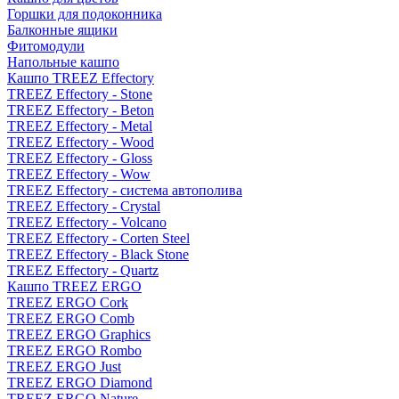
Горшки для подоконника
Балконные ящики
Фитомодули
Напольные кашпо
Кашпо TREEZ Effectory
TREEZ Effectory - Stone
TREEZ Effectory - Beton
TREEZ Effectory - Metal
TREEZ Effectory - Wood
TREEZ Effectory - Gloss
TREEZ Effectory - Wow
TREEZ Effectory - система автополива
TREEZ Effectory - Crystal
TREEZ Effectory - Volcano
TREEZ Effectory - Corten Steel
TREEZ Effectory - Black Stone
TREEZ Effectory - Quartz
Кашпо TREEZ ERGO
TREEZ ERGO Cork
TREEZ ERGO Comb
TREEZ ERGO Graphics
TREEZ ERGO Rombo
TREEZ ERGO Just
TREEZ ERGO Diamond
TREEZ ERGO Nature