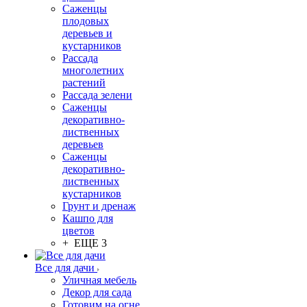
Саженцы
плодовых
деревьев и
кустарников
Рассада
многолетних
растений
Рассада зелени
Саженцы
декоративно-
лиственных
деревьев
Саженцы
декоративно-
лиственных
кустарников
Грунт и дренаж
Кашпо для
цветов
+ ЕЩЕ 3
Все для дачи
Уличная мебель
Декор для сада
Готовим на огне