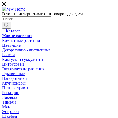
Готовый интернет-магазин товаров для дома
Каталог
Живые растения
Комнатные растения
Цветущие
Декоративно - лиственные
Бонсаи
Кактусы и суккуленты
Цитрусовые
Экзотические растения
Луковичные
Папоротники
Крупномеры
Пряные травы
Розмарин
Лаванда
Тимьян
Мята
Эстрагон
Шалфей