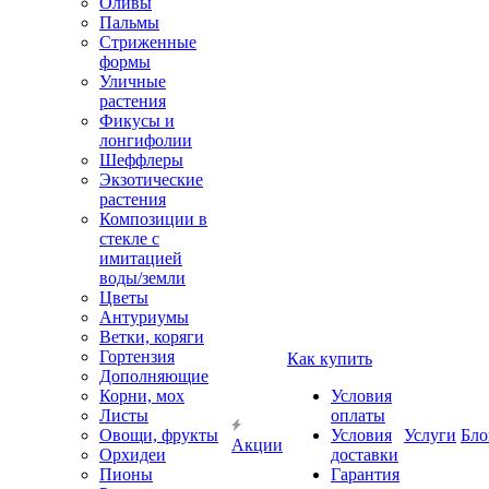
Оливы
Пальмы
Стриженные
формы
Уличные
растения
Фикусы и
лонгифолии
Шеффлеры
Экзотические
растения
Композиции в
стекле с
имитацией
воды/земли
Цветы
Антуриумы
Ветки, коряги
Гортензия
Как купить
Дополняющие
Корни, мох
Условия
Листы
оплаты
Овощи, фрукты
Условия
Услуги
Бло
Акции
Орхидеи
доставки
Пионы
Гарантия