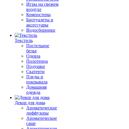
Игры на свежем
воздухе
Компостеры
Биотуалеты и
аксессуары
Водосборники
Текстиль
Постельное
белье
Одеяла
Полотенца
Подушки
Скатерти
Пледы и
покрывала
Домашняя
одежда
Декор для дома
Ароматические
диффузоры
Ароматические
саше
Ароматические