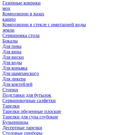
Газонные коврики
мох
Композиции в вазах
кашпо
Композиции в стекле с имитацией воды
земли
Сервировка стола
Бокалы
Для пива
Для вина
Для виски
Для воды
Для коньяка
Для шампанского
Для ликера
Для коктейлей
Стопки
Подставки для бутылок
Сервировочные салфетки
Тарелки
Тарелки обеденные плоские
Тарелки для супа глубокие
Бульонницы
Десертные тарелки
Столовые приборы