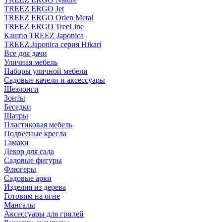
TREEZ ERGO Jet
TREEZ ERGO Orien Metal
TREEZ ERGO TreeLine
Кашпо TREEZ Japonica
TREEZ Japonica серия Hikari
Все для дачи
Уличная мебель
Наборы уличной мебели
Садовые качели и аксессуары
Шезлонги
Зонты
Беседки
Шатры
Пластиковая мебель
Подвесные кресла
Гамаки
Декор для сада
Садовые фигуры
Флюгеры
Садовые арки
Изделия из дерева
Готовим на огне
Мангалы
Аксессуары для грилей