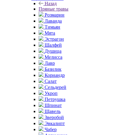
Назад
Пряные травы
Розмарин
Лаванда
Тимьян
Мята
Эстрагон
Шалфей
Душица
Мелисса
Лавр
Базилик
Кориандр
Салат
Сельдерей
Укроп
Петрушка
Шпинат
Щавель
Зверобой
Эвкалипт
Чабер