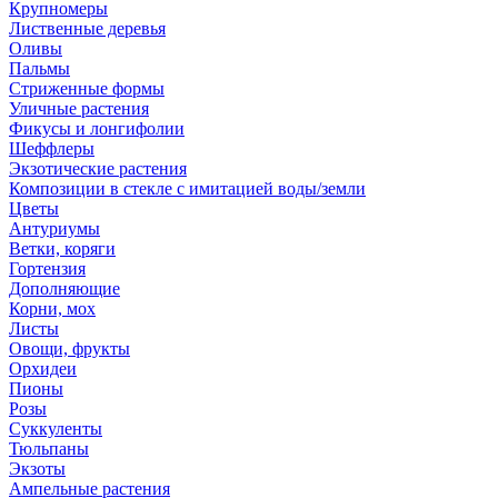
Крупномеры
Лиственные деревья
Оливы
Пальмы
Стриженные формы
Уличные растения
Фикусы и лонгифолии
Шеффлеры
Экзотические растения
Композиции в стекле с имитацией воды/земли
Цветы
Антуриумы
Ветки, коряги
Гортензия
Дополняющие
Корни, мох
Листы
Овощи, фрукты
Орхидеи
Пионы
Розы
Суккуленты
Тюльпаны
Экзоты
Ампельные растения