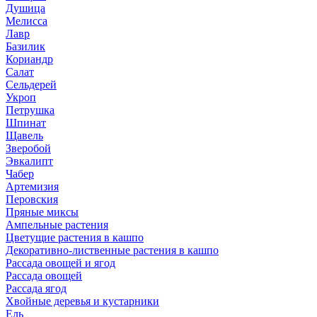
Душица
Мелисса
Лавр
Базилик
Кориандр
Салат
Сельдерей
Укроп
Петрушка
Шпинат
Щавель
Зверобой
Эвкалипт
Чабер
Артемизия
Перовския
Пряные миксы
Ампельные растения
Цветущие растения в кашпо
Декоративно-лиственные растения в кашпо
Рассада овощей и ягод
Рассада овощей
Рассада ягод
Хвойные деревья и кустарники
Ель