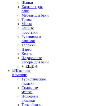
Шапки
Картины для
бани
Мебель для бани
Травы
Масла
Банные
простыни
Рукавицы и
варежки
Тапочки
Парео
Килты
Подарочные
наборы для бани
+ ЕЩЕ 4
Кэмпинг
Туристические
палатки
Спальные
мешки
Походные
рюкзаки
Термобоксы,