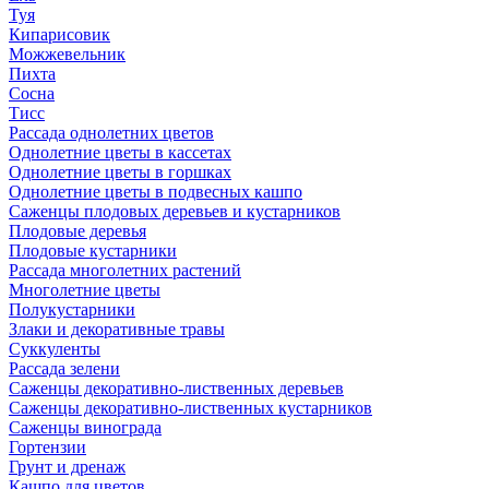
Туя
Кипарисовик
Можжевельник
Пихта
Сосна
Тисc
Рассада однолетних цветов
Однолетние цветы в кассетах
Однолетние цветы в горшках
Однолетние цветы в подвесных кашпо
Саженцы плодовых деревьев и кустарников
Плодовые деревья
Плодовые кустарники
Рассада многолетних растений
Многолетние цветы
Полукустарники
Злаки и декоративные травы
Суккуленты
Рассада зелени
Саженцы декоративно-лиственных деревьев
Саженцы декоративно-лиственных кустарников
Саженцы винограда
Гортензии
Грунт и дренаж
Кашпо для цветов