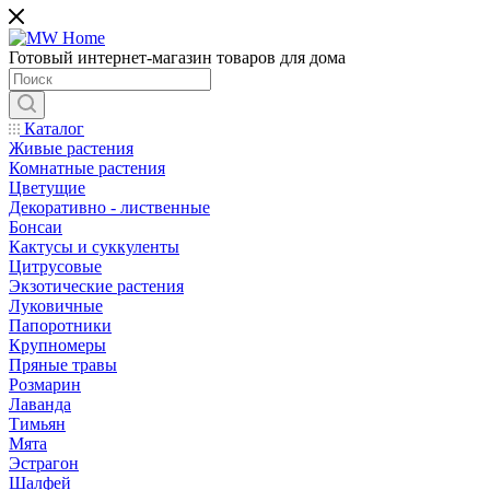
Готовый интернет-магазин товаров для дома
Каталог
Живые растения
Комнатные растения
Цветущие
Декоративно - лиственные
Бонсаи
Кактусы и суккуленты
Цитрусовые
Экзотические растения
Луковичные
Папоротники
Крупномеры
Пряные травы
Розмарин
Лаванда
Тимьян
Мята
Эстрагон
Шалфей