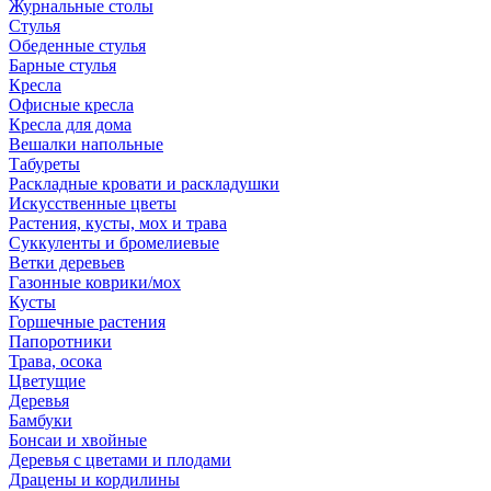
Журнальные столы
Стулья
Обеденные стулья
Барные стулья
Кресла
Офисные кресла
Кресла для дома
Вешалки напольные
Табуреты
Раскладные кровати и раскладушки
Искусственные цветы
Растения, кусты, мох и трава
Суккуленты и бромелиевые
Ветки деревьев
Газонные коврики/мох
Кусты
Горшечные растения
Папоротники
Трава, осока
Цветущие
Деревья
Бамбуки
Бонсаи и хвойные
Деревья с цветами и плодами
Драцены и кордилины