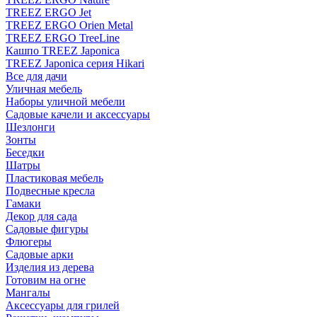
TREEZ ERGO Jet
TREEZ ERGO Orien Metal
TREEZ ERGO TreeLine
Кашпо TREEZ Japonica
TREEZ Japonica серия Hikari
Все для дачи
Уличная мебель
Наборы уличной мебели
Садовые качели и аксессуары
Шезлонги
Зонты
Беседки
Шатры
Пластиковая мебель
Подвесные кресла
Гамаки
Декор для сада
Садовые фигуры
Флюгеры
Садовые арки
Изделия из дерева
Готовим на огне
Мангалы
Аксессуары для грилей