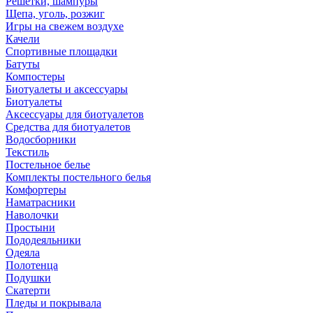
Решетки, шампуры
Щепа, уголь, розжиг
Игры на свежем воздухе
Качели
Спортивные площадки
Батуты
Компостеры
Биотуалеты и аксессуары
Биотуалеты
Аксессуары для биотуалетов
Средства для биотуалетов
Водосборники
Текстиль
Постельное белье
Комплекты постельного белья
Комфортеры
Наматрасники
Наволочки
Простыни
Пододеяльники
Одеяла
Полотенца
Подушки
Скатерти
Пледы и покрывала