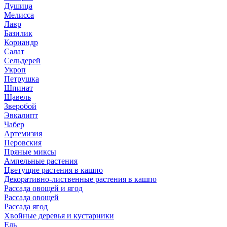
Душица
Мелисса
Лавр
Базилик
Кориандр
Салат
Сельдерей
Укроп
Петрушка
Шпинат
Щавель
Зверобой
Эвкалипт
Чабер
Артемизия
Перовския
Пряные миксы
Ампельные растения
Цветущие растения в кашпо
Декоративно-лиственные растения в кашпо
Рассада овощей и ягод
Рассада овощей
Рассада ягод
Хвойные деревья и кустарники
Ель