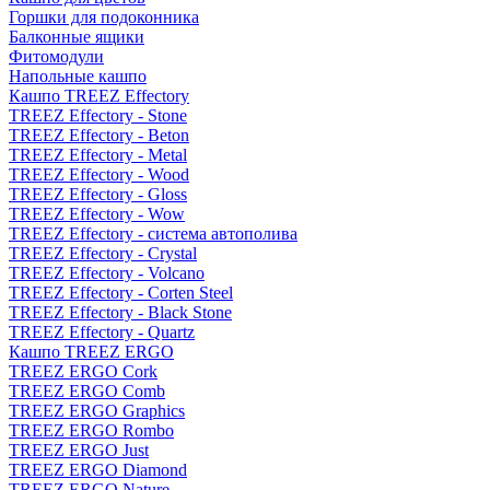
Горшки для подоконника
Балконные ящики
Фитомодули
Напольные кашпо
Кашпо TREEZ Effectory
TREEZ Effectory - Stone
TREEZ Effectory - Beton
TREEZ Effectory - Metal
TREEZ Effectory - Wood
TREEZ Effectory - Gloss
TREEZ Effectory - Wow
TREEZ Effectory - система автополива
TREEZ Effectory - Crystal
TREEZ Effectory - Volcano
TREEZ Effectory - Corten Steel
TREEZ Effectory - Black Stone
TREEZ Effectory - Quartz
Кашпо TREEZ ERGO
TREEZ ERGO Cork
TREEZ ERGO Comb
TREEZ ERGO Graphics
TREEZ ERGO Rombo
TREEZ ERGO Just
TREEZ ERGO Diamond
TREEZ ERGO Nature