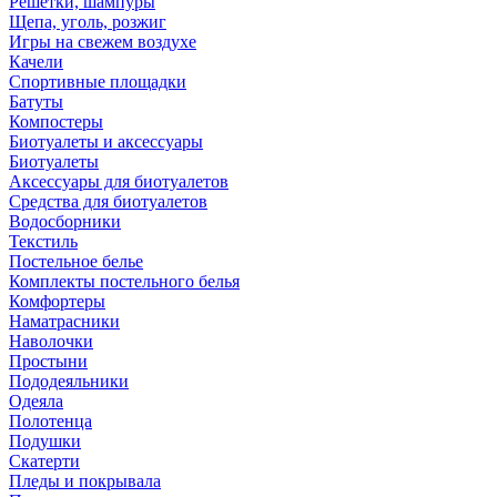
Решетки, шампуры
Щепа, уголь, розжиг
Игры на свежем воздухе
Качели
Спортивные площадки
Батуты
Компостеры
Биотуалеты и аксессуары
Биотуалеты
Аксессуары для биотуалетов
Средства для биотуалетов
Водосборники
Текстиль
Постельное белье
Комплекты постельного белья
Комфортеры
Наматрасники
Наволочки
Простыни
Пододеяльники
Одеяла
Полотенца
Подушки
Скатерти
Пледы и покрывала