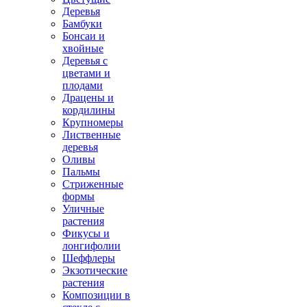
Деревья
Бамбуки
Бонсаи и
хвойные
Деревья с
цветами и
плодами
Драцены и
кордилины
Крупномеры
Лиственные
деревья
Оливы
Пальмы
Стриженные
формы
Уличные
растения
Фикусы и
лонгифолии
Шеффлеры
Экзотические
растения
Композиции в