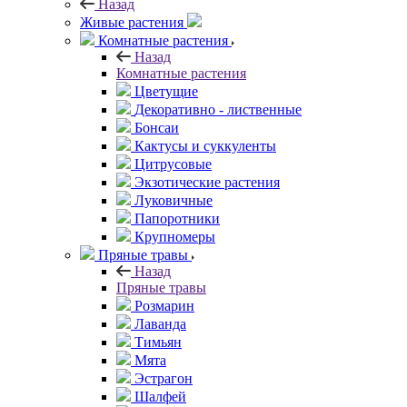
Назад
Живые растения
Комнатные растения
Назад
Комнатные растения
Цветущие
Декоративно - лиственные
Бонсаи
Кактусы и суккуленты
Цитрусовые
Экзотические растения
Луковичные
Папоротники
Крупномеры
Пряные травы
Назад
Пряные травы
Розмарин
Лаванда
Тимьян
Мята
Эстрагон
Шалфей