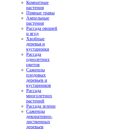
Комнатные
растения
Пряные травы
Ампельные
растения
Рассада овощей
и ягод
Хвойные
деревья и
кустарники
Рассада
однолетних
цветов
Саженцы
плодовых
деревьев и
кустарников
Рассада
многолетних
растений
Рассада зелени
Саженцы
декоративно-
лиственных
деревьев