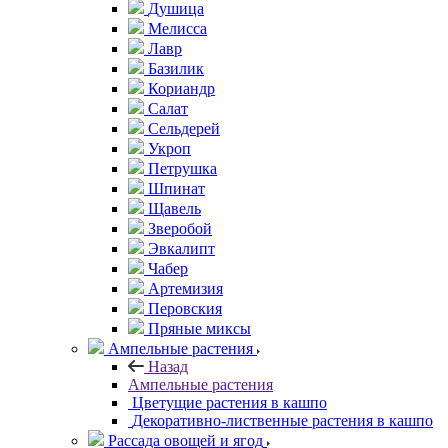
Душица
Мелисса
Лавр
Базилик
Кориандр
Салат
Сельдерей
Укроп
Петрушка
Шпинат
Щавель
Зверобой
Эвкалипт
Чабер
Артемизия
Перовския
Пряные миксы
Ампельные растения
Назад
Ампельные растения
Цветущие растения в кашпо
Декоративно-лиственные растения в кашпо
Рассада овощей и ягод