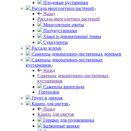
Плодовые кустарники
Рассада многолетних растений
Назад
Рассада многолетних растений
Многолетние цветы
Полукустарники
Злаки и декоративные травы
Суккуленты
Рассада зелени
Саженцы декоративно-лиственных деревьев
Саженцы декоративно-лиственных
кустарников
Назад
Саженцы декоративно-лиственных
кустарников
Саженцы винограда
Гортензии
Грунт и дренаж
Кашпо для цветов
Назад
Кашпо для цветов
Горшки для подоконника
Балконные ящики