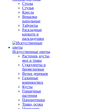
Столы
Стулья
Кресла
Вешалки
напольные
Табуреты
Раскладные
кровати и
раскладушки
Искусственные цветы
Растения, кусты,
мох и трава
Суккуленты и
бромелиевые
Ветки деревьев
Газонные
коврики/мох
Кусты
Горшечные
растения
Папоротники
Трава, осока
Цветущие