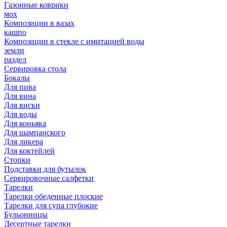
Газонные коврики
мох
Композиции в вазах
кашпо
Композиции в стекле с имитацией воды
земли
раздел
Сервировка стола
Бокалы
Для пива
Для вина
Для виски
Для воды
Для коньяка
Для шампанского
Для ликера
Для коктейлей
Стопки
Подставки для бутылок
Сервировочные салфетки
Тарелки
Тарелки обеденные плоские
Тарелки для супа глубокие
Бульонницы
Десертные тарелки