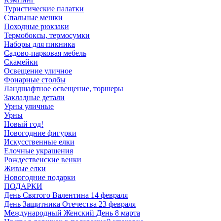
Туристические палатки
Спальные мешки
Походные рюкзаки
Термобоксы, термосумки
Наборы для пикника
Садово-парковая мебель
Скамейки
Освещение уличное
Фонарные столбы
Ландшафтное освещение, торшеры
Закладные детали
Урны уличные
Урны
Новый год!
Новогодние фигурки
Искусственные елки
Елочные украшения
Рождественские венки
Живые елки
Новогодние подарки
ПОДАРКИ
День Святого Валентина 14 февраля
День Защитника Отечества 23 февраля
Международный Женский День 8 марта