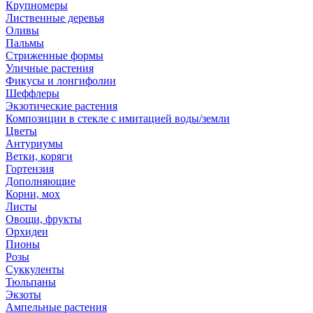
Крупномеры
Лиственные деревья
Оливы
Пальмы
Стриженные формы
Уличные растения
Фикусы и лонгифолии
Шеффлеры
Экзотические растения
Композиции в стекле с имитацией воды/земли
Цветы
Антуриумы
Ветки, коряги
Гортензия
Дополняющие
Корни, мох
Листы
Овощи, фрукты
Орхидеи
Пионы
Розы
Суккуленты
Тюльпаны
Экзоты
Ампельные растения