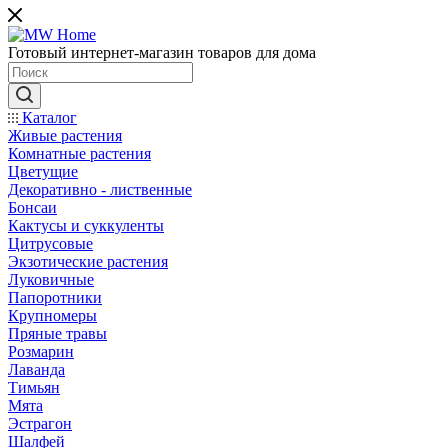
Готовый интернет-магазин товаров для дома
Каталог
Живые растения
Комнатные растения
Цветущие
Декоративно - лиственные
Бонсаи
Кактусы и суккуленты
Цитрусовые
Экзотические растения
Луковичные
Папоротники
Крупномеры
Пряные травы
Розмарин
Лаванда
Тимьян
Мята
Эстрагон
Шалфей