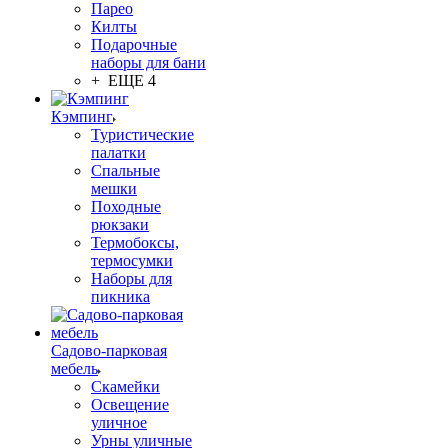
Парео
Килты
Подарочные
наборы для бани
+ ЕЩЕ 4
Кэмпинг
Туристические
палатки
Спальные
мешки
Походные
рюкзаки
Термобоксы,
термосумки
Наборы для
пикника
Садово-парковая
мебель
Скамейки
Освещение
уличное
Урны уличные