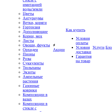
стекле с
имитацией
воды/земли
Цветы
Антуриумы
Ветки, коряги
Гортензия
Как купить
Дополняющие
Корни, мох
Условия
Листы
оплаты
Овощи, фрукты
Условия
Услуги
Бло
Орхидеи
Акции
доставки
Пионы
Гарантия
Розы
на товар
Суккуленты
Тюльпаны
Экзоты
Ампельные
растения
Газонные
коврики
Композиции в
вазах
Композиции в
стекле с