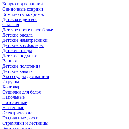
Коврики для ванной
Одиночные коврики
Комплекты ковриков
Детская и детское
Спальня
Детское постельное белье
Детские одеяла
Детские наматрасники
Детские комфортеры
Детские пледы
Детские подушки
Ванная
Детские полотенца
Детские халаты
Аксессуары для ванной
Игрушки
Хозтовары
Сушилки для белья
Напольные
Потолочные
Настенные
Электрические
Гладильные доски
Стремянки и лестницы
Бытовая химия