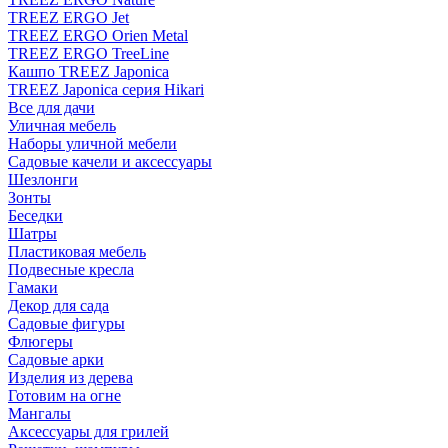
TREEZ ERGO Jet
TREEZ ERGO Orien Metal
TREEZ ERGO TreeLine
Кашпо TREEZ Japonica
TREEZ Japonica серия Hikari
Все для дачи
Уличная мебель
Наборы уличной мебели
Садовые качели и аксессуары
Шезлонги
Зонты
Беседки
Шатры
Пластиковая мебель
Подвесные кресла
Гамаки
Декор для сада
Садовые фигуры
Флюгеры
Садовые арки
Изделия из дерева
Готовим на огне
Мангалы
Аксессуары для грилей