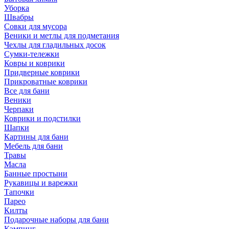
Уборка
Швабры
Совки для мусора
Веники и метлы для подметания
Чехлы для гладильных досок
Сумки-тележки
Ковры и коврики
Придверные коврики
Прикроватные коврики
Все для бани
Веники
Черпаки
Коврики и подстилки
Шапки
Картины для бани
Мебель для бани
Травы
Масла
Банные простыни
Рукавицы и варежки
Тапочки
Парео
Килты
Подарочные наборы для бани
Кэмпинг