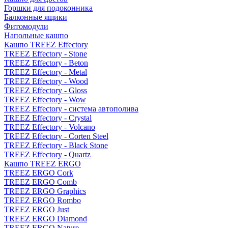
Горшки для подоконника
Балконные ящики
Фитомодули
Напольные кашпо
Кашпо TREEZ Effectory
TREEZ Effectory - Stone
TREEZ Effectory - Beton
TREEZ Effectory - Metal
TREEZ Effectory - Wood
TREEZ Effectory - Gloss
TREEZ Effectory - Wow
TREEZ Effectory - система автополива
TREEZ Effectory - Crystal
TREEZ Effectory - Volcano
TREEZ Effectory - Corten Steel
TREEZ Effectory - Black Stone
TREEZ Effectory - Quartz
Кашпо TREEZ ERGO
TREEZ ERGO Cork
TREEZ ERGO Comb
TREEZ ERGO Graphics
TREEZ ERGO Rombo
TREEZ ERGO Just
TREEZ ERGO Diamond
TREEZ ERGO Nature