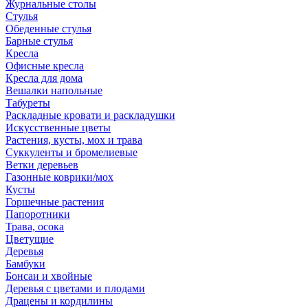
Журнальные столы
Стулья
Обеденные стулья
Барные стулья
Кресла
Офисные кресла
Кресла для дома
Вешалки напольные
Табуреты
Раскладные кровати и раскладушки
Искусственные цветы
Растения, кусты, мох и трава
Суккуленты и бромелиевые
Ветки деревьев
Газонные коврики/мох
Кусты
Горшечные растения
Папоротники
Трава, осока
Цветущие
Деревья
Бамбуки
Бонсаи и хвойные
Деревья с цветами и плодами
Драцены и кордилины