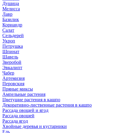
Душица
Мелисса
Лавр
Базилик
Кориандр
Салат
Сельдерей
Укроп
Петрушка
Шпинат
Щавель
Зверобой
Эвкалипт
Чабер
Артемизия
Перовския
Пряные миксы
Ампельные растения
Цветущие растения в кашпо
Декоративно-лиственные растения в кашпо
Рассада овощей и ягод
Рассада овощей
Рассада ягод
Хвойные деревья и кустарники
Ель