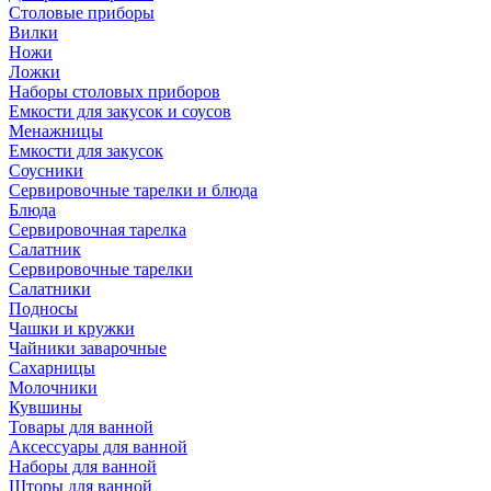
Столовые приборы
Вилки
Ножи
Ложки
Наборы столовых приборов
Емкости для закусок и соусов
Менажницы
Емкости для закусок
Соусники
Сервировочные тарелки и блюда
Блюда
Сервировочная тарелка
Салатник
Сервировочные тарелки
Салатники
Подносы
Чашки и кружки
Чайники заварочные
Сахарницы
Молочники
Кувшины
Товары для ванной
Аксессуары для ванной
Наборы для ванной
Шторы для ванной