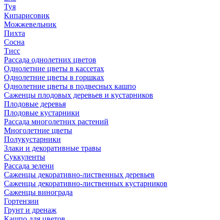
Туя
Кипарисовик
Можжевельник
Пихта
Сосна
Тисc
Рассада однолетних цветов
Однолетние цветы в кассетах
Однолетние цветы в горшках
Однолетние цветы в подвесных кашпо
Саженцы плодовых деревьев и кустарников
Плодовые деревья
Плодовые кустарники
Рассада многолетних растений
Многолетние цветы
Полукустарники
Злаки и декоративные травы
Суккуленты
Рассада зелени
Саженцы декоративно-лиственных деревьев
Саженцы декоративно-лиственных кустарников
Саженцы винограда
Гортензии
Грунт и дренаж
Кашпо для цветов