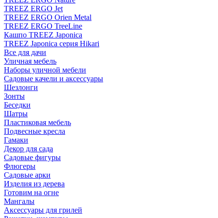
TREEZ ERGO Jet
TREEZ ERGO Orien Metal
TREEZ ERGO TreeLine
Кашпо TREEZ Japonica
TREEZ Japonica серия Hikari
Все для дачи
Уличная мебель
Наборы уличной мебели
Садовые качели и аксессуары
Шезлонги
Зонты
Беседки
Шатры
Пластиковая мебель
Подвесные кресла
Гамаки
Декор для сада
Садовые фигуры
Флюгеры
Садовые арки
Изделия из дерева
Готовим на огне
Мангалы
Аксессуары для грилей