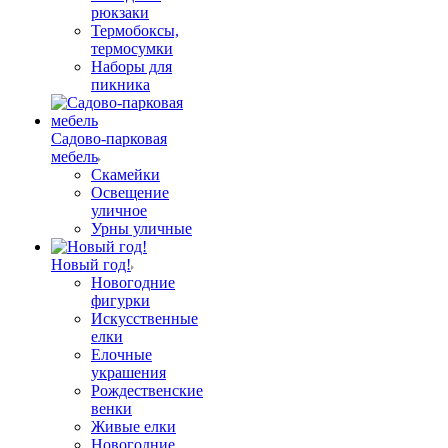
рюкзаки
Термобоксы,
термосумки
Наборы для
пикника
Садово-парковая
мебель
Скамейки
Освещение
уличное
Урны уличные
Новый год!
Новогодние
фигурки
Искусственные
елки
Елочные
украшения
Рождественские
венки
Живые елки
Новогодние