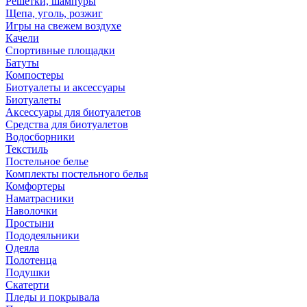
Решетки, шампуры
Щепа, уголь, розжиг
Игры на свежем воздухе
Качели
Спортивные площадки
Батуты
Компостеры
Биотуалеты и аксессуары
Биотуалеты
Аксессуары для биотуалетов
Средства для биотуалетов
Водосборники
Текстиль
Постельное белье
Комплекты постельного белья
Комфортеры
Наматрасники
Наволочки
Простыни
Пододеяльники
Одеяла
Полотенца
Подушки
Скатерти
Пледы и покрывала