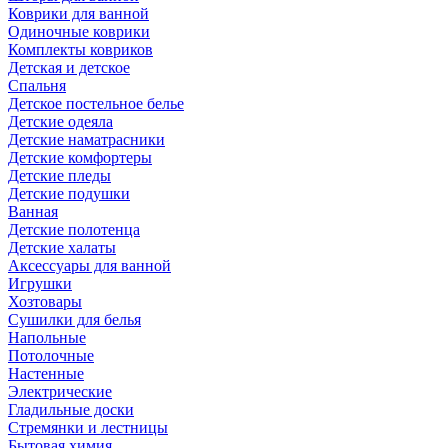
Коврики для ванной
Одиночные коврики
Комплекты ковриков
Детская и детское
Спальня
Детское постельное белье
Детские одеяла
Детские наматрасники
Детские комфортеры
Детские пледы
Детские подушки
Ванная
Детские полотенца
Детские халаты
Аксессуары для ванной
Игрушки
Хозтовары
Сушилки для белья
Напольные
Потолочные
Настенные
Электрические
Гладильные доски
Стремянки и лестницы
Бытовая химия