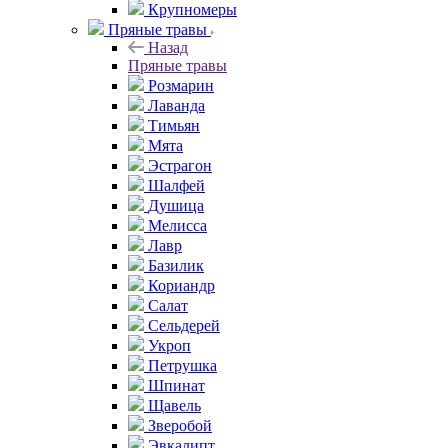
Крупномеры
Пряные травы
Назад
Пряные травы
Розмарин
Лаванда
Тимьян
Мята
Эстрагон
Шалфей
Душица
Мелисса
Лавр
Базилик
Кориандр
Салат
Сельдерей
Укроп
Петрушка
Шпинат
Щавель
Зверобой
Эвкалипт