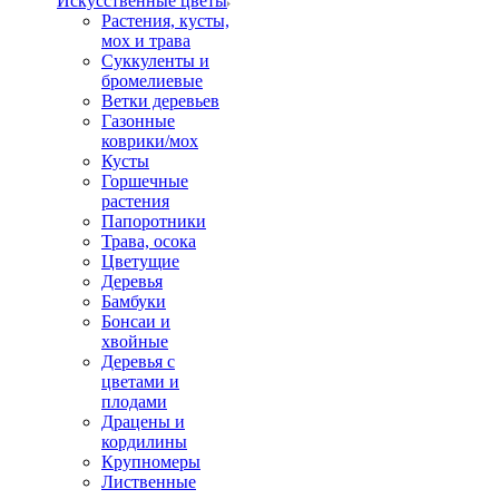
Искусственные цветы
Растения, кусты,
мох и трава
Суккуленты и
бромелиевые
Ветки деревьев
Газонные
коврики/мох
Кусты
Горшечные
растения
Папоротники
Трава, осока
Цветущие
Деревья
Бамбуки
Бонсаи и
хвойные
Деревья с
цветами и
плодами
Драцены и
кордилины
Крупномеры
Лиственные