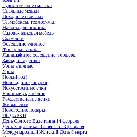
Туристические палатки
Спальные мешки
Походные рюкзаки
Термобоксы, термосумки
Наборы для пикника
Садово-парковая мебель
Скамейки
Освещение уличное
Фонарные столбы
Ландшафтное освещение, торшеры
Закладные детали
Урны уличные
Урны
Новый год!
Новогодние фигурки
Искусственные елки
Елочные украшения
Рождественские венки
Живые елки
Новогодние подарки
ПОДАРКИ
День Святого Валентина 14 февраля
День Защитника Отечества 23 февраля
Международный Женский День 8 марта