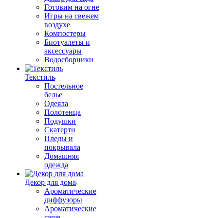
Готовим на огне
Игры на свежем
воздухе
Компостеры
Биотуалеты и
аксессуары
Водосборники
Текстиль
Постельное
белье
Одеяла
Полотенца
Подушки
Скатерти
Пледы и
покрывала
Домашняя
одежда
Декор для дома
Ароматические
диффузоры
Ароматические
саше