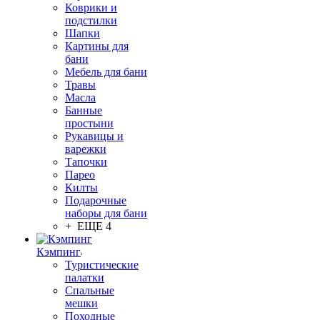
Коврики и
подстилки
Шапки
Картины для
бани
Мебель для бани
Травы
Масла
Банные
простыни
Рукавицы и
варежки
Тапочки
Парео
Килты
Подарочные
наборы для бани
+ ЕЩЕ 4
Кэмпинг
Туристические
палатки
Спальные
мешки
Походные