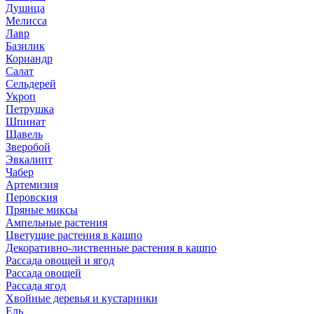
Душица
Мелисса
Лавр
Базилик
Кориандр
Салат
Сельдерей
Укроп
Петрушка
Шпинат
Щавель
Зверобой
Эвкалипт
Чабер
Артемизия
Перовския
Пряные миксы
Ампельные растения
Цветущие растения в кашпо
Декоративно-лиственные растения в кашпо
Рассада овощей и ягод
Рассада овощей
Рассада ягод
Хвойные деревья и кустарники
Ель