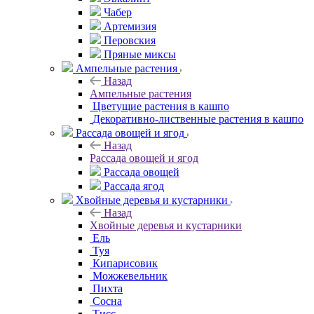
Чабер
Артемизия
Перовския
Пряные миксы
Ампельные растения
Назад
Ампельные растения
Цветущие растения в кашпо
Декоративно-лиственные растения в кашпо
Рассада овощей и ягод
Назад
Рассада овощей и ягод
Рассада овощей
Рассада ягод
Хвойные деревья и кустарники
Назад
Хвойные деревья и кустарники
Ель
Туя
Кипарисовик
Можжевельник
Пихта
Сосна
Тисc