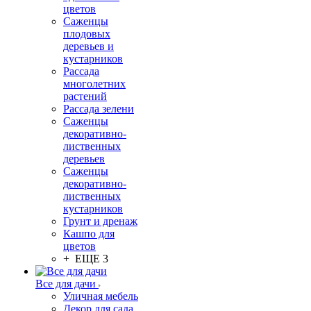
цветов
Саженцы
плодовых
деревьев и
кустарников
Рассада
многолетних
растений
Рассада зелени
Саженцы
декоративно-
лиственных
деревьев
Саженцы
декоративно-
лиственных
кустарников
Грунт и дренаж
Кашпо для
цветов
+ ЕЩЕ 3
Все для дачи
Уличная мебель
Декор для сада