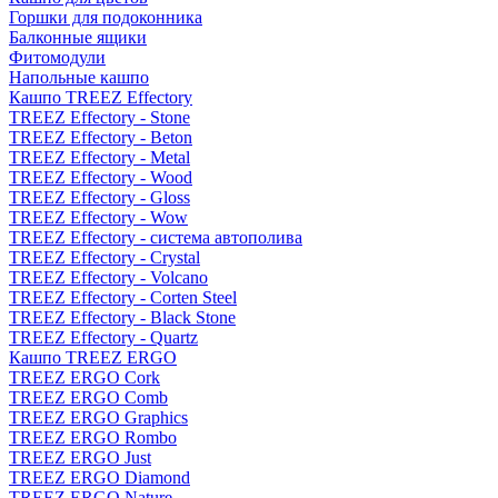
Горшки для подоконника
Балконные ящики
Фитомодули
Напольные кашпо
Кашпо TREEZ Effectory
TREEZ Effectory - Stone
TREEZ Effectory - Beton
TREEZ Effectory - Metal
TREEZ Effectory - Wood
TREEZ Effectory - Gloss
TREEZ Effectory - Wow
TREEZ Effectory - система автополива
TREEZ Effectory - Crystal
TREEZ Effectory - Volcano
TREEZ Effectory - Corten Steel
TREEZ Effectory - Black Stone
TREEZ Effectory - Quartz
Кашпо TREEZ ERGO
TREEZ ERGO Cork
TREEZ ERGO Comb
TREEZ ERGO Graphics
TREEZ ERGO Rombo
TREEZ ERGO Just
TREEZ ERGO Diamond
TREEZ ERGO Nature