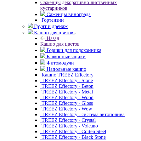
Саженцы декоративно-лиственных
кустарников
Саженцы винограда
Гортензии
Грунт и дренаж
Кашпо для цветов
Назад
Кашпо для цветов
Горшки для подоконника
Балконные ящики
Фитомодули
Напольные кашпо
Кашпо TREEZ Effectory
TREEZ Effectory - Stone
TREEZ Effectory - Beton
TREEZ Effectory - Metal
TREEZ Effectory - Wood
TREEZ Effectory - Gloss
TREEZ Effectory - Wow
TREEZ Effectory - система автополива
TREEZ Effectory - Crystal
TREEZ Effectory - Volcano
TREEZ Effectory - Corten Steel
TREEZ Effectory - Black Stone