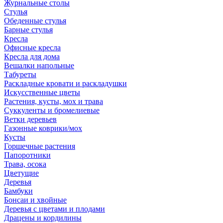
Журнальные столы
Стулья
Обеденные стулья
Барные стулья
Кресла
Офисные кресла
Кресла для дома
Вешалки напольные
Табуреты
Раскладные кровати и раскладушки
Искусственные цветы
Растения, кусты, мох и трава
Суккуленты и бромелиевые
Ветки деревьев
Газонные коврики/мох
Кусты
Горшечные растения
Папоротники
Трава, осока
Цветущие
Деревья
Бамбуки
Бонсаи и хвойные
Деревья с цветами и плодами
Драцены и кордилины