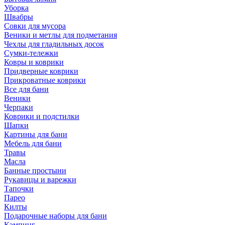
Уборка
Швабры
Совки для мусора
Веники и метлы для подметания
Чехлы для гладильных досок
Сумки-тележки
Ковры и коврики
Придверные коврики
Прикроватные коврики
Все для бани
Веники
Черпаки
Коврики и подстилки
Шапки
Картины для бани
Мебель для бани
Травы
Масла
Банные простыни
Рукавицы и варежки
Тапочки
Парео
Килты
Подарочные наборы для бани
Кэмпинг