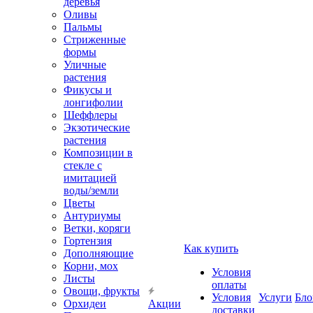
деревья
Оливы
Пальмы
Стриженные
формы
Уличные
растения
Фикусы и
лонгифолии
Шеффлеры
Экзотические
растения
Композиции в
стекле с
имитацией
воды/земли
Цветы
Антуриумы
Ветки, коряги
Гортензия
Как купить
Дополняющие
Корни, мох
Условия
Листы
оплаты
Овощи, фрукты
Условия
Услуги
Бло
Орхидеи
Акции
доставки