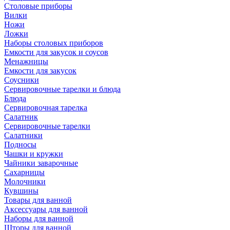
Столовые приборы
Вилки
Ножи
Ложки
Наборы столовых приборов
Емкости для закусок и соусов
Менажницы
Емкости для закусок
Соусники
Сервировочные тарелки и блюда
Блюда
Сервировочная тарелка
Салатник
Сервировочные тарелки
Салатники
Подносы
Чашки и кружки
Чайники заварочные
Сахарницы
Молочники
Кувшины
Товары для ванной
Аксессуары для ванной
Наборы для ванной
Шторы для ванной