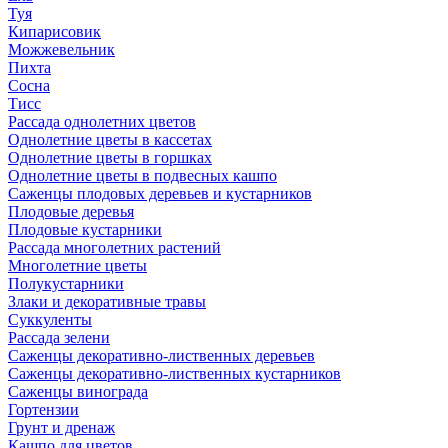
Туя
Кипарисовик
Можжевельник
Пихта
Сосна
Тисc
Рассада однолетних цветов
Однолетние цветы в кассетах
Однолетние цветы в горшках
Однолетние цветы в подвесных кашпо
Саженцы плодовых деревьев и кустарников
Плодовые деревья
Плодовые кустарники
Рассада многолетних растений
Многолетние цветы
Полукустарники
Злаки и декоративные травы
Суккуленты
Рассада зелени
Саженцы декоративно-лиственных деревьев
Саженцы декоративно-лиственных кустарников
Саженцы винограда
Гортензии
Грунт и дренаж
Кашпо для цветов