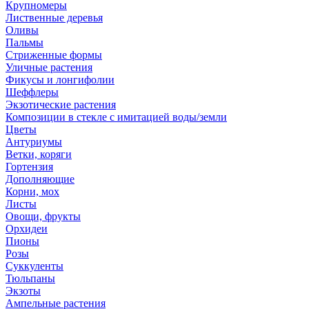
Крупномеры
Лиственные деревья
Оливы
Пальмы
Стриженные формы
Уличные растения
Фикусы и лонгифолии
Шеффлеры
Экзотические растения
Композиции в стекле с имитацией воды/земли
Цветы
Антуриумы
Ветки, коряги
Гортензия
Дополняющие
Корни, мох
Листы
Овощи, фрукты
Орхидеи
Пионы
Розы
Суккуленты
Тюльпаны
Экзоты
Ампельные растения