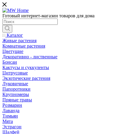
Готовый интернет-магазин товаров для дома
Каталог
Живые растения
Комнатные растения
Цветущие
Декоративно - лиственные
Бонсаи
Кактусы и суккуленты
Цитрусовые
Экзотические растения
Луковичные
Папоротники
Крупномеры
Пряные травы
Розмарин
Лаванда
Тимьян
Мята
Эстрагон
Шалфей