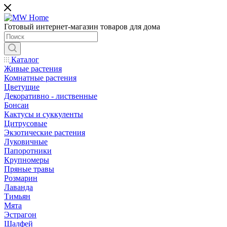
Готовый интернет-магазин товаров для дома
Каталог
Живые растения
Комнатные растения
Цветущие
Декоративно - лиственные
Бонсаи
Кактусы и суккуленты
Цитрусовые
Экзотические растения
Луковичные
Папоротники
Крупномеры
Пряные травы
Розмарин
Лаванда
Тимьян
Мята
Эстрагон
Шалфей