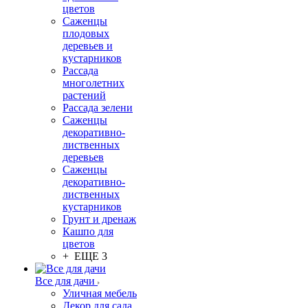
цветов
Саженцы
плодовых
деревьев и
кустарников
Рассада
многолетних
растений
Рассада зелени
Саженцы
декоративно-
лиственных
деревьев
Саженцы
декоративно-
лиственных
кустарников
Грунт и дренаж
Кашпо для
цветов
+ ЕЩЕ 3
Все для дачи
Уличная мебель
Декор для сада