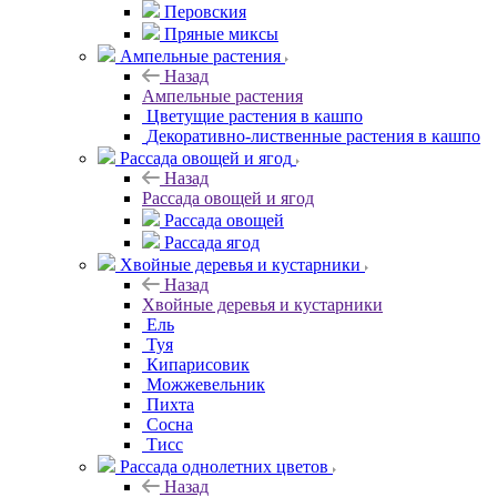
Перовския
Пряные миксы
Ампельные растения
Назад
Ампельные растения
Цветущие растения в кашпо
Декоративно-лиственные растения в кашпо
Рассада овощей и ягод
Назад
Рассада овощей и ягод
Рассада овощей
Рассада ягод
Хвойные деревья и кустарники
Назад
Хвойные деревья и кустарники
Ель
Туя
Кипарисовик
Можжевельник
Пихта
Сосна
Тисc
Рассада однолетних цветов
Назад