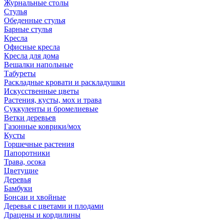
Журнальные столы
Стулья
Обеденные стулья
Барные стулья
Кресла
Офисные кресла
Кресла для дома
Вешалки напольные
Табуреты
Раскладные кровати и раскладушки
Искусственные цветы
Растения, кусты, мох и трава
Суккуленты и бромелиевые
Ветки деревьев
Газонные коврики/мох
Кусты
Горшечные растения
Папоротники
Трава, осока
Цветущие
Деревья
Бамбуки
Бонсаи и хвойные
Деревья с цветами и плодами
Драцены и кордилины