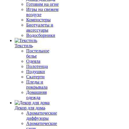
Готовим на огне
Игры на свежем
воздухе
Компостеры
Биотуалеты и
аксессуары
Водосборники
Текстиль
Постельное
белье
Одеяла
Полотенца
Подушки
Скатерти
Пледы и
покрывала
Домашняя
одежда
Декор для дома
Ароматические
диффузоры
Ароматические
саше