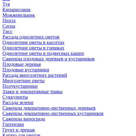
Туя
Кипарисовик
Можжевельник
Пихта
Сосна
Тисc
Рассада однолетних цветов
Однолетние цветы в кассетах
Однолетние цветы в горшках
Однолетние цветы в подвесных кашпо
Саженцы плодовых деревьев и кустарников
Плодовые деревья
Плодовые кустарники
Рассада многолетних растений
Многолетние цветы
Полукустарники
Злаки и декоративные травы
Суккуленты
Рассада зелени
Саженцы декоративно-лиственных деревьев
Саженцы декоративно-лиственных кустарников
Саженцы винограда
Гортензии
Грунт и дренаж
Кашпо для цветов