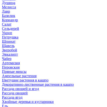
Душица
Мелисса
Лавр
Базилик
Кориандр
Салат
Сельдерей
Укроп
Петрушка
Шпинат
Щавель
Зверобой
Эвкалипт
Чабер
Артемизия
Перовския
Пряные миксы
Ампельные растения
Цветущие растения в кашпо
Декоративно-лиственные растения в кашпо
Рассада овощей и ягод
Рассада овощей
Рассада ягод
Хвойные деревья и кустарники
Ель