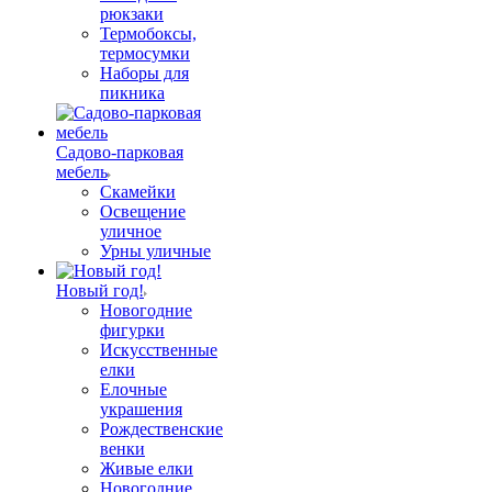
рюкзаки
Термобоксы,
термосумки
Наборы для
пикника
Садово-парковая
мебель
Скамейки
Освещение
уличное
Урны уличные
Новый год!
Новогодние
фигурки
Искусственные
елки
Елочные
украшения
Рождественские
венки
Живые елки
Новогодние