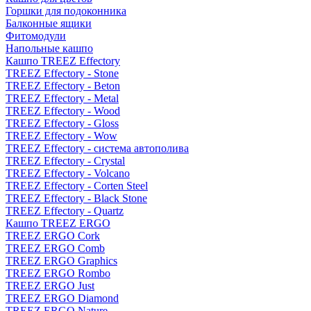
Горшки для подоконника
Балконные ящики
Фитомодули
Напольные кашпо
Кашпо TREEZ Effectory
TREEZ Effectory - Stone
TREEZ Effectory - Beton
TREEZ Effectory - Metal
TREEZ Effectory - Wood
TREEZ Effectory - Gloss
TREEZ Effectory - Wow
TREEZ Effectory - система автополива
TREEZ Effectory - Crystal
TREEZ Effectory - Volcano
TREEZ Effectory - Corten Steel
TREEZ Effectory - Black Stone
TREEZ Effectory - Quartz
Кашпо TREEZ ERGO
TREEZ ERGO Cork
TREEZ ERGO Comb
TREEZ ERGO Graphics
TREEZ ERGO Rombo
TREEZ ERGO Just
TREEZ ERGO Diamond
TREEZ ERGO Nature