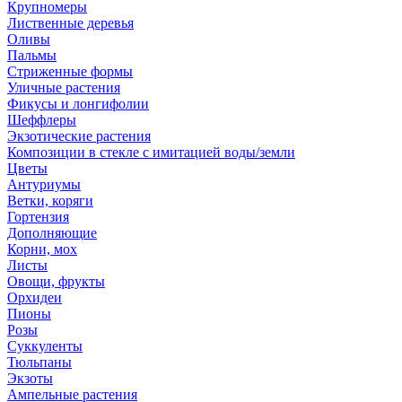
Крупномеры
Лиственные деревья
Оливы
Пальмы
Стриженные формы
Уличные растения
Фикусы и лонгифолии
Шеффлеры
Экзотические растения
Композиции в стекле с имитацией воды/земли
Цветы
Антуриумы
Ветки, коряги
Гортензия
Дополняющие
Корни, мох
Листы
Овощи, фрукты
Орхидеи
Пионы
Розы
Суккуленты
Тюльпаны
Экзоты
Ампельные растения