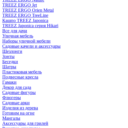
TREEZ ERGO Jet
TREEZ ERGO Orien Metal
TREEZ ERGO TreeLine
Кашпо TREEZ Japonica
TREEZ Japonica серия Hikari
Все для дачи
Уличная мебель
Наборы уличной мебели
Садовые качели и аксессуары
Шезлонги
Зонты
Беседки
Шатры
Пластиковая мебель
Подвесные кресла
Гамаки
Декор для сада
Садовые фигуры
Флюгеры
Садовые арки
Изделия из дерева
Готовим на огне
Мангалы
Аксессуары для грилей