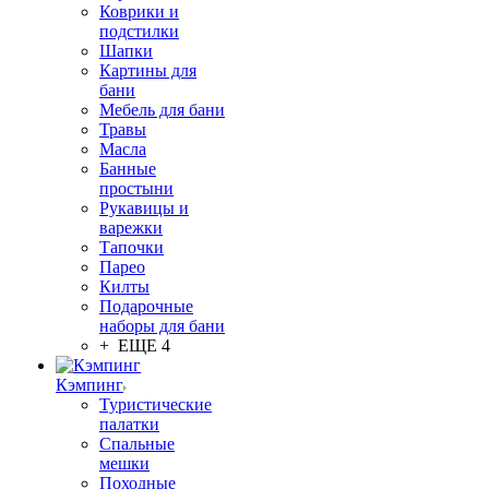
Коврики и
подстилки
Шапки
Картины для
бани
Мебель для бани
Травы
Масла
Банные
простыни
Рукавицы и
варежки
Тапочки
Парео
Килты
Подарочные
наборы для бани
+ ЕЩЕ 4
Кэмпинг
Туристические
палатки
Спальные
мешки
Походные