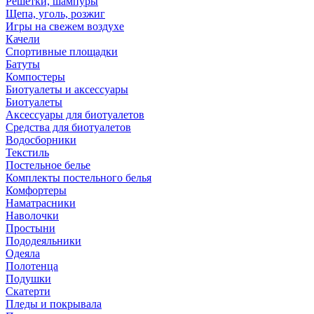
Решетки, шампуры
Щепа, уголь, розжиг
Игры на свежем воздухе
Качели
Спортивные площадки
Батуты
Компостеры
Биотуалеты и аксессуары
Биотуалеты
Аксессуары для биотуалетов
Средства для биотуалетов
Водосборники
Текстиль
Постельное белье
Комплекты постельного белья
Комфортеры
Наматрасники
Наволочки
Простыни
Пододеяльники
Одеяла
Полотенца
Подушки
Скатерти
Пледы и покрывала