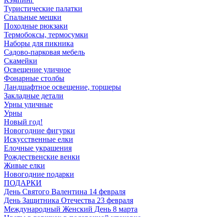
Туристические палатки
Спальные мешки
Походные рюкзаки
Термобоксы, термосумки
Наборы для пикника
Садово-парковая мебель
Скамейки
Освещение уличное
Фонарные столбы
Ландшафтное освещение, торшеры
Закладные детали
Урны уличные
Урны
Новый год!
Новогодние фигурки
Искусственные елки
Елочные украшения
Рождественские венки
Живые елки
Новогодние подарки
ПОДАРКИ
День Святого Валентина 14 февраля
День Защитника Отечества 23 февраля
Международный Женский День 8 марта