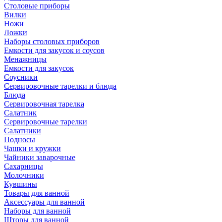
Столовые приборы
Вилки
Ножи
Ложки
Наборы столовых приборов
Емкости для закусок и соусов
Менажницы
Емкости для закусок
Соусники
Сервировочные тарелки и блюда
Блюда
Сервировочная тарелка
Салатник
Сервировочные тарелки
Салатники
Подносы
Чашки и кружки
Чайники заварочные
Сахарницы
Молочники
Кувшины
Товары для ванной
Аксессуары для ванной
Наборы для ванной
Шторы для ванной