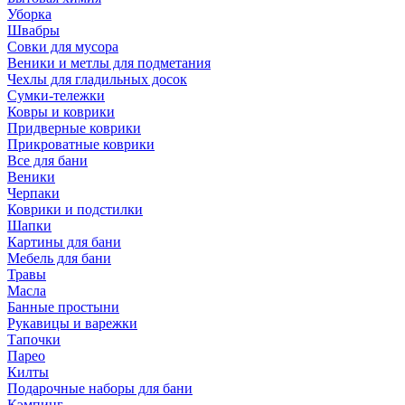
Уборка
Швабры
Совки для мусора
Веники и метлы для подметания
Чехлы для гладильных досок
Сумки-тележки
Ковры и коврики
Придверные коврики
Прикроватные коврики
Все для бани
Веники
Черпаки
Коврики и подстилки
Шапки
Картины для бани
Мебель для бани
Травы
Масла
Банные простыни
Рукавицы и варежки
Тапочки
Парео
Килты
Подарочные наборы для бани
Кэмпинг