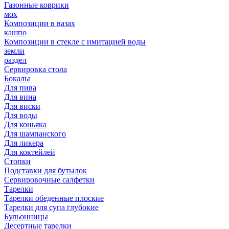
Газонные коврики
мох
Композиции в вазах
кашпо
Композиции в стекле с имитацией воды
земли
раздел
Сервировка стола
Бокалы
Для пива
Для вина
Для виски
Для воды
Для коньяка
Для шампанского
Для ликера
Для коктейлей
Стопки
Подставки для бутылок
Сервировочные салфетки
Тарелки
Тарелки обеденные плоские
Тарелки для супа глубокие
Бульонницы
Десертные тарелки