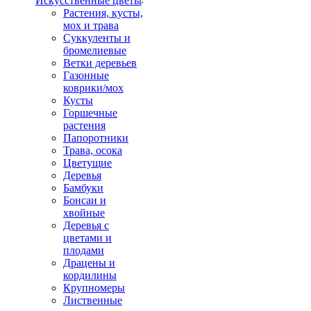
Искусственные цветы
Растения, кусты,
мох и трава
Суккуленты и
бромелиевые
Ветки деревьев
Газонные
коврики/мох
Кусты
Горшечные
растения
Папоротники
Трава, осока
Цветущие
Деревья
Бамбуки
Бонсаи и
хвойные
Деревья с
цветами и
плодами
Драцены и
кордилины
Крупномеры
Лиственные