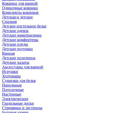
Коврики для ванной
Одиночные коврики
Комплекты ковриков
Детская и детское
Спальня
Детское постельное белье
Детские одеяла
Детские наматрасники
Детские комфортеры
Детские пледы
Детские подушки
Ванная
Детские полотенца
Детские халаты
Аксессуары для ванной
Игрушки
Хозтовары
Сушилки для белья
Напольные
Потолочные
Настенные
Электрические
Гладильные доски
Стремянки и лестницы
Бытовая химия