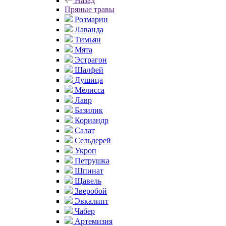
Назад
Пряные травы
Розмарин
Лаванда
Тимьян
Мята
Эстрагон
Шалфей
Душица
Мелисса
Лавр
Базилик
Кориандр
Салат
Сельдерей
Укроп
Петрушка
Шпинат
Щавель
Зверобой
Эвкалипт
Чабер
Артемизия