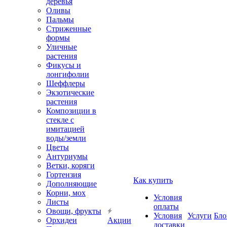
деревья
Оливы
Пальмы
Стриженные
формы
Уличные
растения
Фикусы и
лонгифолии
Шеффлеры
Экзотические
растения
Композиции в
стекле с
имитацией
воды/земли
Цветы
Антуриумы
Ветки, коряги
Гортензия
Как купить
Дополняющие
Корни, мох
Условия
Листы
оплаты
Овощи, фрукты
Условия
Услуги
Бло
Орхидеи
Акции
доставки