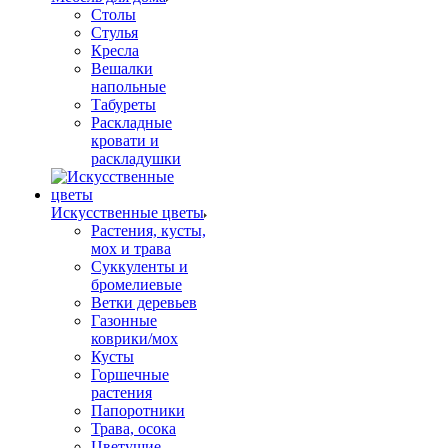
Столы
Стулья
Кресла
Вешалки
напольные
Табуреты
Раскладные
кровати и
раскладушки
Искусственные цветы
Растения, кусты,
мох и трава
Суккуленты и
бромелиевые
Ветки деревьев
Газонные
коврики/мох
Кусты
Горшечные
растения
Папоротники
Трава, осока
Цветущие