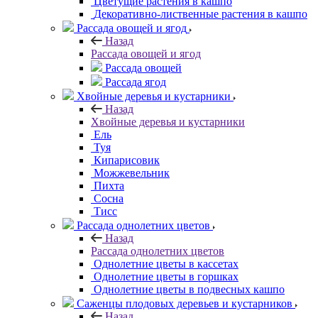
Цветущие растения в кашпо
Декоративно-лиственные растения в кашпо
Рассада овощей и ягод
Назад
Рассада овощей и ягод
Рассада овощей
Рассада ягод
Хвойные деревья и кустарники
Назад
Хвойные деревья и кустарники
Ель
Туя
Кипарисовик
Можжевельник
Пихта
Сосна
Тисc
Рассада однолетних цветов
Назад
Рассада однолетних цветов
Однолетние цветы в кассетах
Однолетние цветы в горшках
Однолетние цветы в подвесных кашпо
Саженцы плодовых деревьев и кустарников
Назад