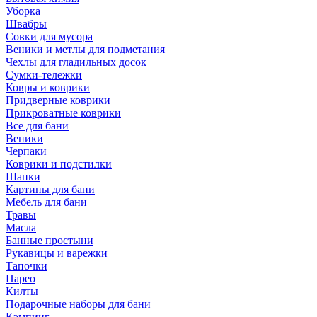
Уборка
Швабры
Совки для мусора
Веники и метлы для подметания
Чехлы для гладильных досок
Сумки-тележки
Ковры и коврики
Придверные коврики
Прикроватные коврики
Все для бани
Веники
Черпаки
Коврики и подстилки
Шапки
Картины для бани
Мебель для бани
Травы
Масла
Банные простыни
Рукавицы и варежки
Тапочки
Парео
Килты
Подарочные наборы для бани
Кэмпинг