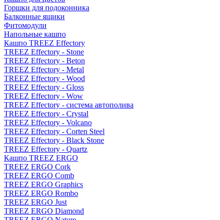
Горшки для подоконника
Балконные ящики
Фитомодули
Напольные кашпо
Кашпо TREEZ Effectory
TREEZ Effectory - Stone
TREEZ Effectory - Beton
TREEZ Effectory - Metal
TREEZ Effectory - Wood
TREEZ Effectory - Gloss
TREEZ Effectory - Wow
TREEZ Effectory - система автополива
TREEZ Effectory - Crystal
TREEZ Effectory - Volcano
TREEZ Effectory - Corten Steel
TREEZ Effectory - Black Stone
TREEZ Effectory - Quartz
Кашпо TREEZ ERGO
TREEZ ERGO Cork
TREEZ ERGO Comb
TREEZ ERGO Graphics
TREEZ ERGO Rombo
TREEZ ERGO Just
TREEZ ERGO Diamond
TREEZ ERGO Nature