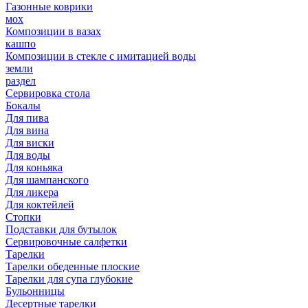
Газонные коврики
мох
Композиции в вазах
кашпо
Композиции в стекле с имитацией воды
земли
раздел
Сервировка стола
Бокалы
Для пива
Для вина
Для виски
Для воды
Для коньяка
Для шампанского
Для ликера
Для коктейлей
Стопки
Подставки для бутылок
Сервировочные салфетки
Тарелки
Тарелки обеденные плоские
Тарелки для супа глубокие
Бульонницы
Десертные тарелки