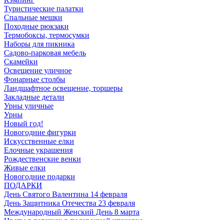
Туристические палатки
Спальные мешки
Походные рюкзаки
Термобоксы, термосумки
Наборы для пикника
Садово-парковая мебель
Скамейки
Освещение уличное
Фонарные столбы
Ландшафтное освещение, торшеры
Закладные детали
Урны уличные
Урны
Новый год!
Новогодние фигурки
Искусственные елки
Елочные украшения
Рождественские венки
Живые елки
Новогодние подарки
ПОДАРКИ
День Святого Валентина 14 февраля
День Защитника Отечества 23 февраля
Международный Женский День 8 марта