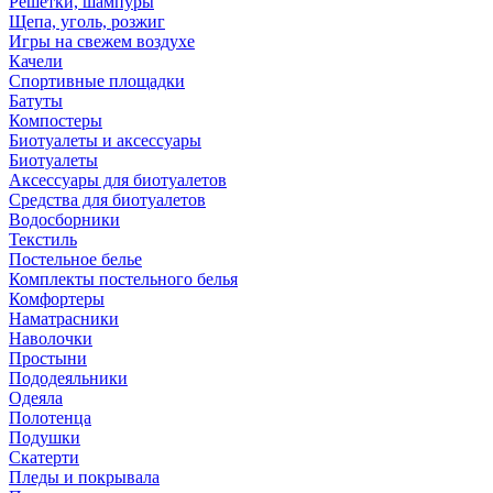
Решетки, шампуры
Щепа, уголь, розжиг
Игры на свежем воздухе
Качели
Спортивные площадки
Батуты
Компостеры
Биотуалеты и аксессуары
Биотуалеты
Аксессуары для биотуалетов
Средства для биотуалетов
Водосборники
Текстиль
Постельное белье
Комплекты постельного белья
Комфортеры
Наматрасники
Наволочки
Простыни
Пододеяльники
Одеяла
Полотенца
Подушки
Скатерти
Пледы и покрывала