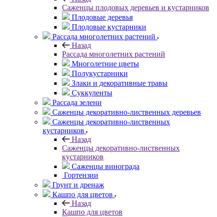
Саженцы плодовых деревьев и кустарников
Плодовые деревья
Плодовые кустарники
Рассада многолетних растений
Назад
Рассада многолетних растений
Многолетние цветы
Полукустарники
Злаки и декоративные травы
Суккуленты
Рассада зелени
Саженцы декоративно-лиственных деревьев
Саженцы декоративно-лиственных
кустарников
Назад
Саженцы декоративно-лиственных
кустарников
Саженцы винограда
Гортензии
Грунт и дренаж
Кашпо для цветов
Назад
Кашпо для цветов