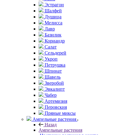
Эстрагон
Шалфей
Душица
Мелисса
Лавр
Базилик
Кориандр
Салат
Сельдерей
Укроп
Петрушка
Шпинат
Щавель
Зверобой
Эвкалипт
Чабер
Артемизия
Перовския
Пряные миксы
Ампельные растения
Назад
Ампельные растения