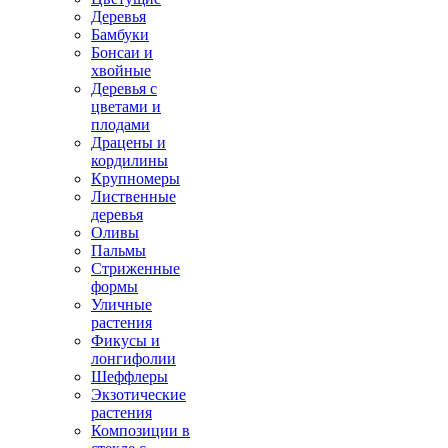
Деревья
Бамбуки
Бонсаи и
хвойные
Деревья с
цветами и
плодами
Драцены и
кордилины
Крупномеры
Лиственные
деревья
Оливы
Пальмы
Стриженные
формы
Уличные
растения
Фикусы и
лонгифолии
Шеффлеры
Экзотические
растения
Композиции в