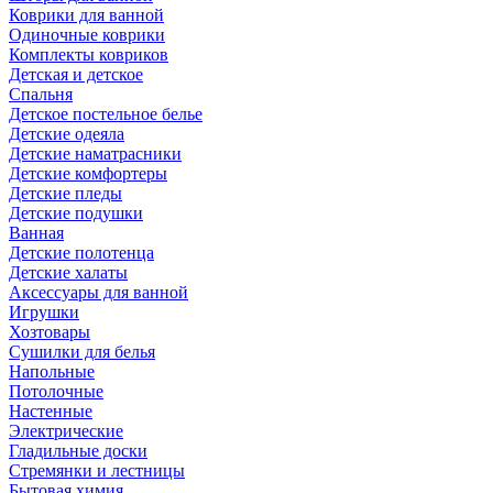
Коврики для ванной
Одиночные коврики
Комплекты ковриков
Детская и детское
Спальня
Детское постельное белье
Детские одеяла
Детские наматрасники
Детские комфортеры
Детские пледы
Детские подушки
Ванная
Детские полотенца
Детские халаты
Аксессуары для ванной
Игрушки
Хозтовары
Сушилки для белья
Напольные
Потолочные
Настенные
Электрические
Гладильные доски
Стремянки и лестницы
Бытовая химия