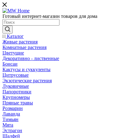
Готовый интернет-магазин товаров для дома
Каталог
Живые растения
Комнатные растения
Цветущие
Декоративно - лиственные
Бонсаи
Кактусы и суккуленты
Цитрусовые
Экзотические растения
Луковичные
Папоротники
Крупномеры
Пряные травы
Розмарин
Лаванда
Тимьян
Мята
Эстрагон
Шалфей