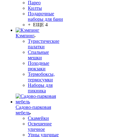
Парео
Килты
Подарочные
наборы для бани
+ ЕЩЕ 4
Кэмпинг
Туристические
палатки
Спальные
мешки
Походные
рюкзаки
Термобоксы,
термосумки
Наборы для
пикника
Садово-парковая
мебель
Скамейки
Освещение
уличное
Урны уличные