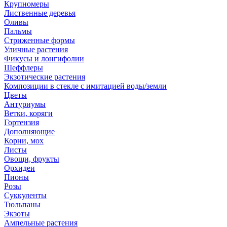
Крупномеры
Лиственные деревья
Оливы
Пальмы
Стриженные формы
Уличные растения
Фикусы и лонгифолии
Шеффлеры
Экзотические растения
Композиции в стекле с имитацией воды/земли
Цветы
Антуриумы
Ветки, коряги
Гортензия
Дополняющие
Корни, мох
Листы
Овощи, фрукты
Орхидеи
Пионы
Розы
Суккуленты
Тюльпаны
Экзоты
Ампельные растения