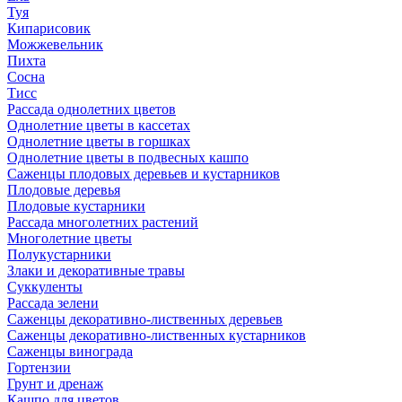
Туя
Кипарисовик
Можжевельник
Пихта
Сосна
Тисc
Рассада однолетних цветов
Однолетние цветы в кассетах
Однолетние цветы в горшках
Однолетние цветы в подвесных кашпо
Саженцы плодовых деревьев и кустарников
Плодовые деревья
Плодовые кустарники
Рассада многолетних растений
Многолетние цветы
Полукустарники
Злаки и декоративные травы
Суккуленты
Рассада зелени
Саженцы декоративно-лиственных деревьев
Саженцы декоративно-лиственных кустарников
Саженцы винограда
Гортензии
Грунт и дренаж
Кашпо для цветов