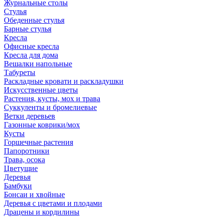
Журнальные столы
Стулья
Обеденные стулья
Барные стулья
Кресла
Офисные кресла
Кресла для дома
Вешалки напольные
Табуреты
Раскладные кровати и раскладушки
Искусственные цветы
Растения, кусты, мох и трава
Суккуленты и бромелиевые
Ветки деревьев
Газонные коврики/мох
Кусты
Горшечные растения
Папоротники
Трава, осока
Цветущие
Деревья
Бамбуки
Бонсаи и хвойные
Деревья с цветами и плодами
Драцены и кордилины