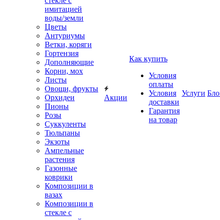
стекле с
имитацией
воды/земли
Цветы
Антуриумы
Ветки, коряги
Гортензия
Как купить
Дополняющие
Корни, мох
Условия
Листы
оплаты
Овощи, фрукты
Условия
Услуги
Бло
Орхидеи
Акции
доставки
Пионы
Гарантия
Розы
на товар
Суккуленты
Тюльпаны
Экзоты
Ампельные
растения
Газонные
коврики
Композиции в
вазах
Композиции в
стекле с