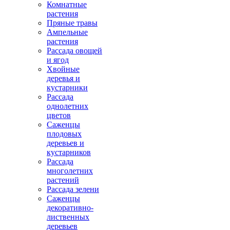
Комнатные
растения
Пряные травы
Ампельные
растения
Рассада овощей
и ягод
Хвойные
деревья и
кустарники
Рассада
однолетних
цветов
Саженцы
плодовых
деревьев и
кустарников
Рассада
многолетних
растений
Рассада зелени
Саженцы
декоративно-
лиственных
деревьев