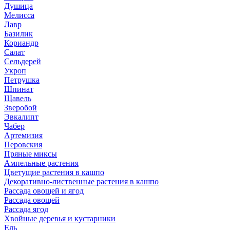
Душица
Мелисса
Лавр
Базилик
Кориандр
Салат
Сельдерей
Укроп
Петрушка
Шпинат
Щавель
Зверобой
Эвкалипт
Чабер
Артемизия
Перовския
Пряные миксы
Ампельные растения
Цветущие растения в кашпо
Декоративно-лиственные растения в кашпо
Рассада овощей и ягод
Рассада овощей
Рассада ягод
Хвойные деревья и кустарники
Ель