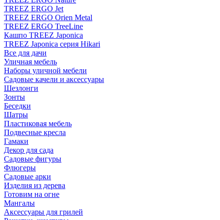
TREEZ ERGO Jet
TREEZ ERGO Orien Metal
TREEZ ERGO TreeLine
Кашпо TREEZ Japonica
TREEZ Japonica серия Hikari
Все для дачи
Уличная мебель
Наборы уличной мебели
Садовые качели и аксессуары
Шезлонги
Зонты
Беседки
Шатры
Пластиковая мебель
Подвесные кресла
Гамаки
Декор для сада
Садовые фигуры
Флюгеры
Садовые арки
Изделия из дерева
Готовим на огне
Мангалы
Аксессуары для грилей