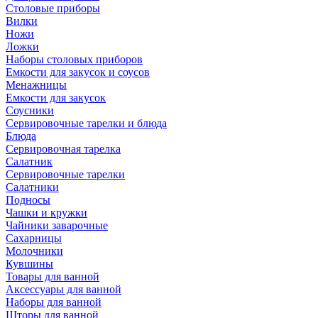
Столовые приборы
Вилки
Ножи
Ложки
Наборы столовых приборов
Емкости для закусок и соусов
Менажницы
Емкости для закусок
Соусники
Сервировочные тарелки и блюда
Блюда
Сервировочная тарелка
Салатник
Сервировочные тарелки
Салатники
Подносы
Чашки и кружки
Чайники заварочные
Сахарницы
Молочники
Кувшины
Товары для ванной
Аксессуары для ванной
Наборы для ванной
Шторы для ванной